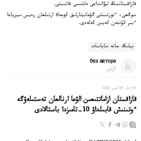
قازاقستاننىڭ ليۆانداعى ەلشىسى قاتىستى.
سوڭعى، ءتورتىنشى گۋمانيتارلىق كومەك ارتىلعان رەيس سيرياعا
ءبىر كۇننەن كەيىن كەلەدى.
بيلىك جانە ساياسات
без автора
اۆتور
11:09, 09 تامىز 2026
قازاقستان ازاماتتىعىن الۋعا ارنالعان تەستىلەۋگە
ءوتىنىش قابىلداۋ 10-تامىزدا باستالادى