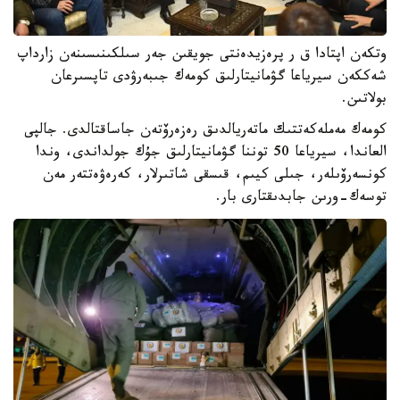
وتكەن اپتادا ق ر پرەزيدەنتى جويقىن جەر سىلكىنىسىنەن زارداپ
شەككەن سيرياعا گۋمانيتارلىق كومەك جىبەرۋدى تاپسىرعان
بولاتىن.
كومەك مەملەكەتتىك ماتەريالدىق رەزەرۆتەن جاساقتالدى. جالپى
العاندا، سيرياعا 50 توننا گۋمانيتارلىق جۇك جولداندى، وندا
كونسەرۆىلەر، جىلى كيىم، قىسقى شاتىرلار، كەرەۋەتتەر مەن
توسەك-ورىن جابدىقتارى بار.