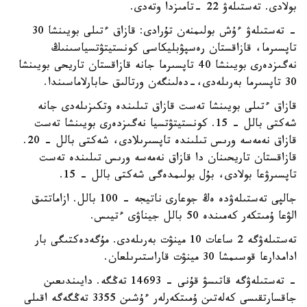
بولادى. تەستىلەۋ 22 -تامىزدا وتەدى.
- تەستىلەۋ ءۇش بولىمنەن تۇرادى: قازاق ءتىلى بويىنشا 30
تاپسىرما، قازاقستان رەسپۋبليكاسى كونستيتۋتسياسىنىڭ
نەگىزدەرى بويىنشا 40 تاپسىرما جانە قازاقستان تاريحى بويىنشا
30 تاپسىرما بەرىلەدى،-دەلىنگەن ورتالىق حابارلاماسىندا.
قازاق ءتىلى بويىنشا تەست قازاق تىلىندە وتكىزىلەدى جانە
شەكتى بالل - 15. كونستيتۋتسيا نەگىزدەرى بويىنشا تەست
قازاق نەمەسە ورىس تىلىندە تاپسىرىلادى، شەكتى بالل - 20.
قازاقستان تاريحىنان دا قازاق نەمەسە ورىس تىلىندە تەست
تاپسىرۋعا بولادى، بۇل بولىمدەگى شەكتى بالل - 15.
جالپى تەستىلەۋدە ەڭ جوعارى ناتيجە - 100 بالل. ازاماتتىق
الۋعا ۇمىتكەر كەمىندە 50 بالل جيناۋى ءتيىس.
تەستىلەۋگە 2 ساعات 10 مينۋت بەرىلەدى. مۇگەدەكتىگى بار
ادامدارعا قوسىمشا 30 مينۋت قاراستىرىلعان.
- تەستىلەۋگە قاتىسۋ قۇنى - 14693 تەڭگە. دايىندىعىن
جاقسارتقىسى كەلەتىن ۇمىتكەرلەر ءۇشىن 3355 تەڭگەگە اقىلى