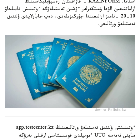
استانا. KAZINFORM - قازاقستان رەسپۋبليكاسىنىڭ
ازاماتتىعىن الۋعا ۇمىتكەرلەر ءۇشىن تەستىلەۋگە ءوتىنىش قابىلداۋ
10-20 -تامىز ارالىعىندا جۇرگىزىلەدى، دەپ حابارلايدى ۇلتتىق
تەستىلەۋ ورتالىعى.
Фото: Polisia.kz
ءوتىنىشتى ۇلتتىق تەستىلەۋ ورتالىعىنىڭ app.testcenter.kz
سايتى نەمەسە UTO ءموبيلدى قوسىمشاسى ارقىلى بەرۋگە