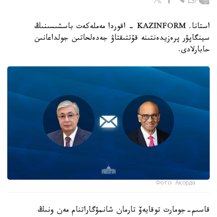
استانا. KAZINFORM - اقوردا مەملەكەت باسشىسىنىڭ
سينگاپۋر پرەزيدەنتىنە قۇتتىقتاۋ جەدەلحاتىن جولداعانىن
حابارلادى.
Фото: Ақорда
قاسىم-جومارت توقايەۆ تارمان شانمۋگاراتنام مەن ونىڭ