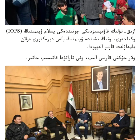
ازىق-تۇلىك قاۋىپسىزدىگى جونىندەگى يسلام ۇيىمىنىڭ (IOFS)
وكىلدەرى، ونىڭ ىشىندە ۇيىمنىڭ باس ديرەكتورى ەرلان
بايداۋلەت قازىر الەپپودا.
ولار جۇكتى قارسى الىپ، ونى تاراتۋعا قاتىسىپ جاتىر.