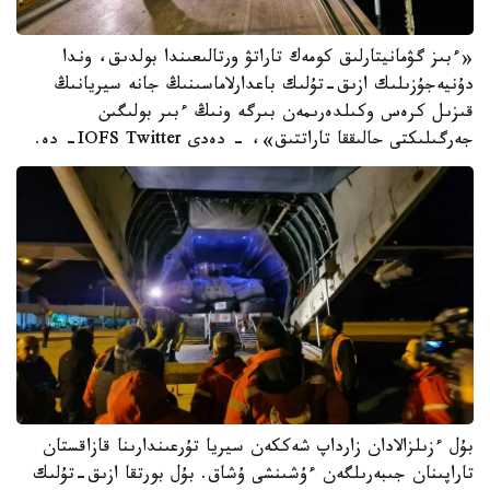
«ءبىز گۋمانيتارلىق كومەك تاراتۋ ورتالىعىندا بولدىق، وندا
دۇنيەجۇزىلىك ازىق-تۇلىك باعدارلاماسىنىڭ جانە سيريانىڭ
قىزىل كرەس وكىلدەرىمەن بىرگە ونىڭ ءبىر بولىگىن
جەرگىلىكتى حالىققا تاراتتىق»، - دەدى IOFS Twitter- دە.
بۇل ءزىلزالادان زارداپ شەككەن سيريا تۇرعىندارىنا قازاقستان
تاراپىنان جىبەرىلگەن ءۇشىنشى ۇشاق. بۇل بورتقا ازىق-تۇلىك