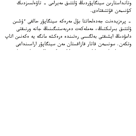
وتانداستارىن سينگاپۋردىڭ ۇلتتىق مەيرامى - تاۋەلسىزدىك
كۇنىمەن قۇتتىقتادى.
- پرەزيدەنت جەدەلحاتتا بۇل مەرەكە سينگاپۋر حالقى ءۇشىن
ۇلتتىق بىرلىكتىڭ، مەملەكەت دەربەستىگىنىڭ جانە ورنىقتى
دامۋدىڭ ايشىقتى بەلگىسى رەتىندە ەرەكشە مانگە يە ەكەنىن اتاپ
وتكەن. سونىمەن قاتار قازاقستان مەن سينگاپۋر اراسىنداعى
دوستىققا جانە ءوزارا تۇسىنىستىككە نەگىزدەلگەن سان قىرلى
ىنتىماقتاستىق قوس حالىقتىڭ يگىلىگى جولىندا ۇدايى دامي
بەرەتىنىنە سەنىم ءبىلدىردى،-دەلىنگەن اقپاراتتا.
قاسىم-جومارت توقايەۆ تارمان شانمۋگاراتنامنىڭ جاۋاپتى
قىزمەتىنە تولايىم تابىس، ال دوستاس سينگاپۋر حالقىنا قۇت-
بەرەكە تىلەدى.
بيلىك جانە ساياسات
سىرتقى ساياسات
ريزابەك نۇسىپبەك ۇلى