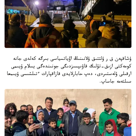
ۇشاقپەن ق ر ۇلتتىق ۇلانىنىڭ اۆياتسياسى بىرگە كەلدى جانە
كومەكتى ازىق-تۇلىك قاۋىپسىزدىگى جونىندەگى يسلام ۇيىمى
ارقىلى ۇلەستىردى، دەپ حابارلايدى قازاقپارات ءتىلشىسى ۇيىمعا
سىلتەمە جاساپ.