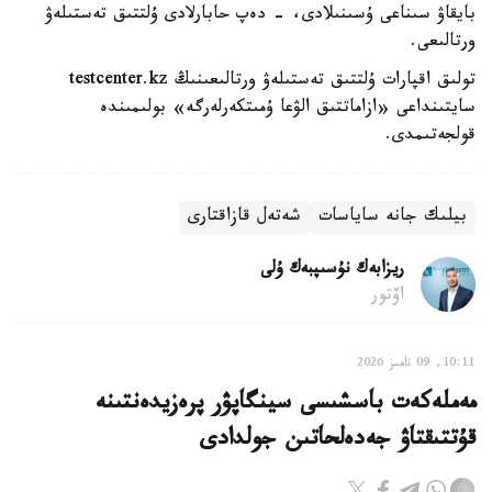
بايقاۋ سىناعى ۇسىنىلادى، - دەپ حابارلادى ۇلتتىق تەستىلەۋ
ورتالىعى.
تولىق اقپارات ۇلتتىق تەستىلەۋ ورتالىعىنىڭ testcenter.kz
سايتىنداعى «ازاماتتىق الۋعا ۇمىتكەرلەرگە» بولىمىندە
قولجەتىمدى.
بيلىك جانە ساياسات
شەتەل قازاقتارى
ريزابەك نۇسىپبەك ۇلى
اۆتور
10:11, 09 تامىز 2026
مەملەكەت باسشىسى سينگاپۋر پرەزيدەنتىنە
قۇتتىقتاۋ جەدەلحاتىن جولدادى