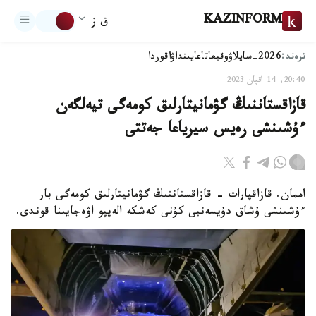
KAZINFORM
ق ز
ترەند:
2026-سايلاۋ
وقيعا
تاعايىنداۋ
اقوردا
20:40, 14 اقپان 2023
قازاقستاننىڭ گۋمانيتارلىق كومەگى تيەلگەن
ءۇشىنشى رەيس سيرياعا جەتتى
اممان. قازاقپارات - قازاقستاننىڭ گۋمانيتارلىق كومەگى بار
ءۇشىنشى ۇشاق دۇيسەنبى كۇنى كەشكە الەپپو اۋەجايىنا قوندى.