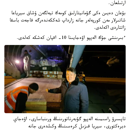
ارتىلعان.
بۇعان دەيىن ەكى گۋمانيتارلىق كومەك تيەلگەن ۇشاق سيرياعا
شاتىرلار مەن كورپەلەر جانە زارداپ شەككەندەرگە قاجەت باسقا
زاتتاردى اكەلدى.
ءبىرىنشى جۇك الەپپو اۋەجايىنا 10- اقپان كەشكە كەلدى.
تاپسىرۋ راسىمىنە الەپپو گۋبەرناتورىنىڭ ورىنباسارى، اۋەجاي
ديرەكتورى، سيريا قىزىل كرەسىنىڭ وكىلدەرى جانە