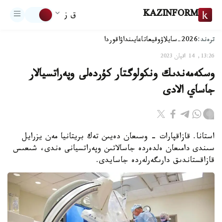
KAZINFORM
ق ز
ترەند:
2026-سايلاۋ
وقيعا
تاعايىنداۋ
اقوردا
13:26, 14 اقپان 2023
وسكەمەندىك ونكولوگتار كۇردەلى وپەراتسيالار
جاساي الادى
استانا. قازاقپارات - وسىعان دەيىن تەك بريتانيا مەن يزرايل
سىندى دامىعان ەلدەردە جاسالاتىن وپەراتسيانى ەندى، شىعىس
قازاقستاندىق دارىگەرلەردە جاسايدى.