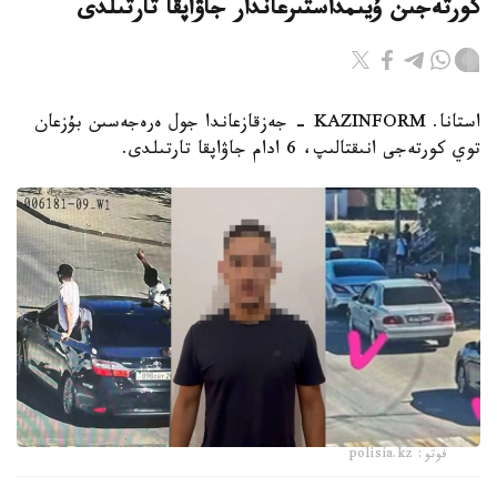
كورتەجىن ۇيىمداستىرعاندار جاۋاپقا تارتىلدى
استانا. KAZINFORM - جەزقازعاندا جول ەرەجەسىن بۇزعان
توي كورتەجى انىقتالىپ، 6 ادام جاۋاپقا تارتىلدى.
فوتو: polisia.kz