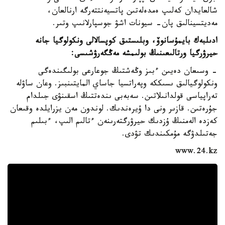
شالعايدان كەلىپ ەمدەلەتىن پاتسيەنتتەرگە ارنالعان،
مەديتسينالىق پان- سيونات اشۋ جوسپارلانىپ وتىر.
ادىلبەك بايمۇسانوۆ، وبلىستىق كوپسالالى ونكولوگيا جانە
حيرۋرگيا ورتالىعىنىڭ بولىمشە مەڭگەرۋشىسى:
- وسىعان دەيىن ءبىز وڭەشتىڭ جوعارعى بولىگىندەگى
ونكولوگيالىق ىسىككە وپەراتسيا جاساي المايتىنبىز. وعان ساۋلە
تەراپياسى قولدانىلاتىن. سەبەبى ىندەتتىڭ اسقىنۋى جىلدام
جۇرەتىن. قازىر ونى دا ۇيرەندىك. لوندون مەن يزرايلدە وقىعان
كەزدە الەمنىڭ ۇزدىك حيرۋرگتەرىنەن ءتالىم الىپ، ءبىلىم
جەتىلدۋگە مۇمكىندىك تۋدى.
www.24.kz