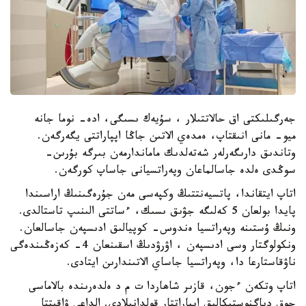
جەرگىلىكتى اق حالاتتىلار ، سۇيەك ىسىگى، ادە- نوما جانە
ميو- مانى انىقتاپ، ەمدەي الاتىن جاڭا اپپاراتتى يگەرگەن.
وتاندىق دارىگەرلەر شەتەلدىك ماماندارمەن بىرگە بۇرىن-
سوڭدى ەلدە جاسالماعان وپەراتسيانى جاساپ كورگەن.
اتاپ ايتقاندا، پاتسيەنتتىڭ وكپەسى مەن جۇرەگىنىڭ اراسىندا
پايدا بولعان 5 كەلىگە جۋىق ىسىك، ءساتتى الىنىپ تاستالدى.
ونىڭ ۇستىنە وپەراتسيا ەندوس- كوپيالىق ادىسپەن جاسالعان.
ونكولوگتار وسى ادىسپەن ، اۋرۋدىڭ اسقىنعان 4- كەزەڭىندەگى
ناۋقاستارعا دا، وپەراتسيا جاساي الاتىندارىن ايتادى.
اتاپ وتكەن ءجون، قازىر شاھاردا ت م د ەلدەرىندە بالاماسى
جوق دياگنوستيكالىق اپپاراتتار قولدانىلادى. الداعى ۋاقىتتا