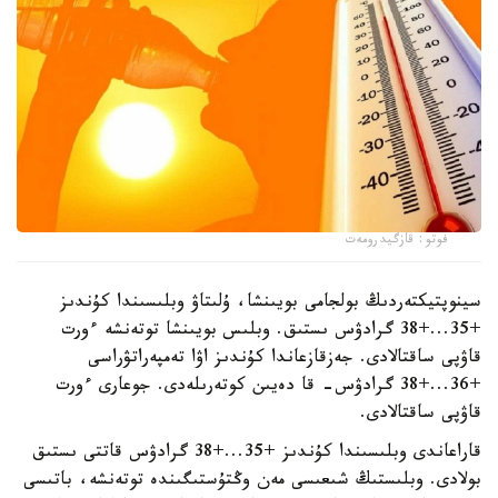
فوتو: قازگيدرومەت
سينوپتيكتەردىڭ بولجامى بويىنشا، ۇلىتاۋ وبلىسىندا كۇندىز
+35...+38 گرادۋس ىستىق. وبلىس بويىنشا توتەنشە ءورت
قاۋپى ساقتالادى. جەزقازعاندا كۇندىز اۋا تەمپەراتۋراسى
+36...+38 گرادۋس- قا دەيىن كوتەرىلەدى. جوعارى ءورت
قاۋپى ساقتالادى.
قاراعاندى وبلىسىندا كۇندىز +35...+38 گرادۋس قاتتى ىستىق
بولادى. وبلىستىڭ شىعىسى مەن وڭتۇستىگىندە توتەنشە، باتىسى