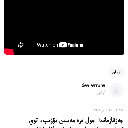
ايماق
без автора
اۆتور
11:56, 10 تامىز 2026
جەزقازعاندا جول ەرەجەسىن بۇزىپ، توي