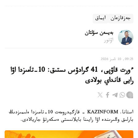
جەزقازعان
ايماق
بەيسەن سۇلتان
اۆتور
09:25, 10 تامىز 2026
ءورت قاۋپى، 41 گرادۋس ىستىق: 10-تامىزدا اۋا
رايى قانداي بولادى
استانا. KAZINFORM - قازگيدرومەت 10-تامىزدا ەلىمىزدىڭ
بارلىق وڭىرىندە اۋا رايىنا بايلانىستى ەسكەرتۋ جاريالادى.