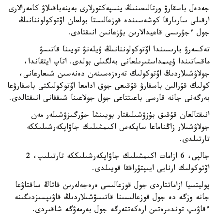
جەدەل باسقارۋ ورتالىعىنىڭ ينسپەكتورلارى بەينەباقىلاۋ كامەرالارى
ارقىلى سارىارقا كوشەسىندە قوزعالىستا بولعان اۆتوكولوننانىڭ
جول ءجۇرىسى قاعيدالارىن بۇزعانىن انىقتادى.
تەكسەرۋ بارىسىندا اۆتوكولوننانىڭ ۇيلەنۋ تويىنا قاتىسۋ
ماقساتىندا ۇيىمداستىرىلعانى بەلگىلى بولدى. اتاپ ايتقاندا،
جولاۋشىلاردىڭ اۆتوكولىك تەرەزەسىنەن دەنەسىن شىعارعانى،
كولىك قۇرالىن باسقارۋ قۇقىعى جوق ادامعا اۆتوكولىكتى باسقارۋعا
بەرگەنى جانە قارسى باعىتتاعى جول جولاعىنا شىققانى انىقتالدى.
انىقتالعان قۇقىق بۇزۋشىلىقتار بويىنشا جۇرگىزۋشىلەر مەن
جولاۋشىلار زاڭناماعا سايكەس اكىمشىلىك جاۋاپكەرشىلىككە
تارتىلدى.
جالپى، 6 ازامات اكىمشىلىك جاۋاپكەرشىلىككە تارتىلىپ، 2
اۆتوكولىك ارنايى ايىپتۇراققا قويىلدى.
پوليتسيا ازاماتتاردى جول قوزعالىسى ەرەجەلەرىن قاتاڭ ساقتاۋعا
جانە وزگە دە جول قوزعالىسىنا قاتىسۋشىلاردىڭ قاۋىپسىزدىگىنە
ءقاۋىپ توندىرەتىن ارەكەتتەرگە جول بەرمەۋگە شاقىردى.