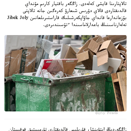
تالاپتارىنا قايشى كەلەدى. زاڭگەر باقتيار كارىم مۇنداي
قالدىقتاردى قالاي دۇرىس شىعارۋ كەرەگىن جانە تالاپتى
بۇزعاندارعا قانداي جاۋاپكەرشىلىك قاراستىرىلعانىن Jibek Joly
تەلەارناسىنىڭ باعدارلاماسىندا ءتۇسىندىردى.
Фото: Pexels
زاڭگەردىڭ ايتۋىنشا، قۇرىلىس قالدىقتارى تۇرمىستىق قوقىستان