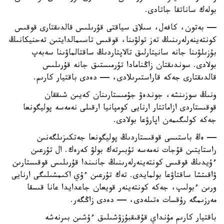
بولەك ساناتقا جاتادى.
— بەتون، كافەل، سىلاق سياقتى قۇرىلىس قالدىقتارى قوقىس
كونتەينەرلەرىنىڭ تەز تولۋىنا، قوقىس تاسىمالدايتىن تەحنيكانىڭ
بۇزىلۋىنا جانە سانيتارلىق تالاپتاردىڭ ساقتالماۋىنا سەبەپ
بولادى. سوندىقتان زاڭنامادا تۇرمىستىق جانە قۇرىلىس
قالدىقتارى جەكە قاراستىرىلادى، — دەدى باقتيار كارىم.
ونىڭ سوزىنشە، جوندەۋ جۇمىستارىنان كەيىن شىققان
قوقىستاردى ازاماتتار ارنايى كومپانيا ارقىلى نەمەسە پوليگونعا
جەكە كولىگىمەن اپارۋعا بولادى.
— ەڭ باستىسى قوقىستاردىڭ پوليگونعا جەتكىزىلگەنىن
راستايتىن قۇجات نەمەسە تۇبىرتەك بولۋ كەرەك. ال تۇرعىن
ءۇيدىڭ قوقىس كونتەينەرلەرىنىڭ جانىندا قۇرىلىس قوقىستارىن
ۋاقىتشا ساقتاۋعا بولمايدى. تەك تۇرعىن ءۇي اكىمشىلىگى ارنايى
ورىن ءبولىپ، جەكە كونتەينەر قويعان جاعدايدا عانا قىسقا
مەرزىمگە رۇقسات ەتىلەدى، — دەدى زاڭگەر.
باقتيار كارىم مۇنداي قۇقىقبۇزۋشىلىق ءۇشىن بىرنەشە