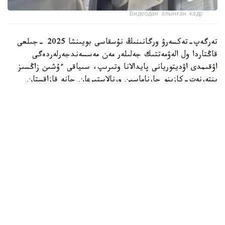
Видеодан алынған кадр
تەرگەپ-تەكسەرۋ ورگانىنىڭ نۇسقاسى بويىنشا 2025 -جىلعى
قاڭتاردا ول الەۋمەتتىك جەلىلەر مەن مەسسەندجەرلەردەگى
اۋقىمدى اۋديتوريانى پايدالانا وتىرىپ، سىياقى ءۇشىن زاڭسىز
ينتەرنەت-كازينو جارناماسىن ورنالاستىرعان جانە قازاقستان
ازاماتتارىن قۇمار ويىندارىنا قاتىسۋعا تارتقان.