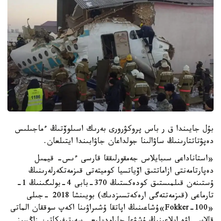
بۇل جايىندا ق ر باس پروكۋرورى بەرىك اسىلوۆتىڭ ءماجىلىس
دەپۋتاتتارىنىڭ ساۋالىنا جولداعان جاۋابىندا ايتىلعان.
«استاناداعى سىبايلاس جەمقورلىققا قارسى ءىس- قيمىل
دەپارتامەنتى ازاماتتىق اۆياتسيا كوميتەتى قىزمەتكەرلەرىنىڭ
ۇستىنەن قىلمىستىق كودەكستىڭ 370-بابى 4-بولىگىنىڭ 1-
تارماعى (قىزمەتتەگى ارەكەتسىزدىك) بويىنشا 2018 -جىلى
«Fokker-100»ۇشاعىنىڭ اپاتقا ۇشىراۋىنا اكەپ سوققان الماتى