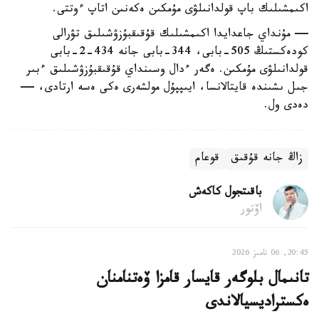
اكىمشىلىك باپ قولدانىلۋى مۇمكىن ەكەنىن اتاپ ءوتتى.
— مۇنداي جاعدايدا اكىمشىلىك قۇقىقبۇزۋشىلىق تۋرالى
كودەكستىڭ 505-بابى، 344-بابى جانە 434-2-بابى
قولدانىلۋى مۇمكىن. ەگەر ءدال وسىنداي قۇقىقبۇزۋشىلىق ءبىر
جىل ىشىندە قايتالانسا، ايىپپۇل مولشەرى ەكى ەسە ارتادى، —
دەدى ول.
زاڭ جانە قۇقىق
قوعام
باقىتجول كاكەش
اۆتور
20:45, 06 تامىز 2026
تانىمال بلوگەر قايسار قامزا ۆەتنامنان
ەكستراديسيالاندى