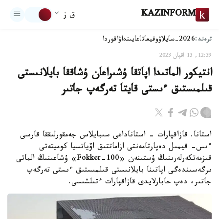
KAZINFORM
ق ز
ترەند:
2026-سايلاۋ
وقيعا
تاعايىنداۋ
اقوردا
12:39, 13 اقپان 2023
انتيكور الماتىدا اپاتقا ۇشىراعان ۇشاققا بايلانىستى
قىلمىستىق ءىستى قايتا تەرگەپ جاتىر
استانا. قازاقپارات - استاناداعى سىبايلاس جەمقورلىققا قارسى
ءىس- قيمىل دەپارتامەنتى ازاماتتىق اۆياتسيا كوميتەتى
قىزمەتكەرلەرىنىڭ ۇستىنەن «Fokker-100» ۇشاعىنىڭ الماتى
ىرگەسىندەگى اپاتىنا بايلانىستى قىلمىستىق ءىستى تەرگەپ
جاتىر، دەپ حابارلايدى قازاقپارات ءتىلشىسى.