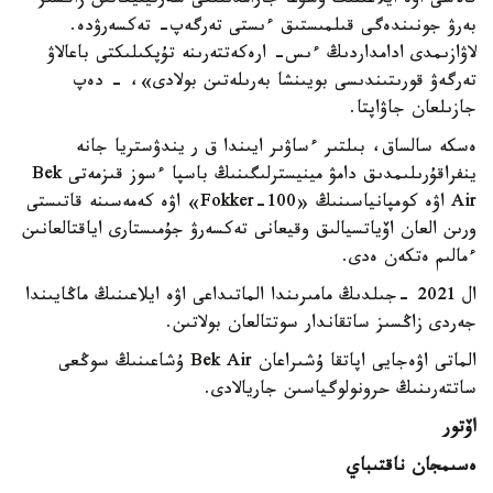
قالاسى اۋە ايلاعىنىڭ ۇشۋعا جارامدىلىعى سەرتيفيكاتىن زاڭسىز
بەرۋ جونىندەگى قىلمىستىق ءىستى تەرگەپ- تەكسەرۋدە.
لاۋازىمدى ادامداردىڭ ءىس- ارەكەتتەرىنە تۇپكىلىكتى باعالاۋ
تەرگەۋ قورىتىندىسى بويىنشا بەرىلەتىن بولادى»، - دەپ
جازىلعان جاۋاپتا.
ەسكە سالساق، بىلتىر ءساۋىر ايىندا ق ر يندۋستريا جانە
ينفراقۇرىلىمدىق دامۋ مينيسترلىگىنىڭ باسپا ءسوز قىزمەتى Bek
Air اۋە كومپانياسىنىڭ «Fokker-100» اۋە كەمەسىنە قاتىستى
ورىن العان اۆياتسيالىق وقيعانى تەكسەرۋ جۇمىستارى اياقتالعانىن
ءمالىم ەتكەن ەدى.
ال 2021 -جىلدىڭ مامىرىندا الماتىداعى اۋە ايلاعىنىڭ ماڭايىندا
جەردى زاڭسىز ساتقاندار سوتتالعان بولاتىن.
الماتى اۋەجايى اپاتقا ۇشىراعان Bek Air ۇشاعىنىڭ سوڭعى
ساتتەرىنىڭ حرونولوگياسىن جاريالادى.
اۆتور
ەسىمجان ناقتىباي