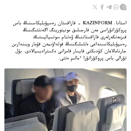
استانا. KAZINFORM - قازاقستان رەسپۋبليكاسىنىڭ باس
پروكۋراتۋراسى مەن قارجىلىق مونيتورينگ اگەنتتىگىنىڭ
قىزمەتكەرلەرى قازاقستاننىڭ ۆەتنام سوتسياليستىك
رەسپۋبليكاسىنداعى ەلشىلىگىنىڭ قولداۋىمەن قۇمار ويىندارىن
جارنامالاعان كۇدىكتى قايسار قامزانى ەكستراديسيالادى. بۇل
تۋرالى باس پروكۋراتۋرا ءمالىم ەتتى.