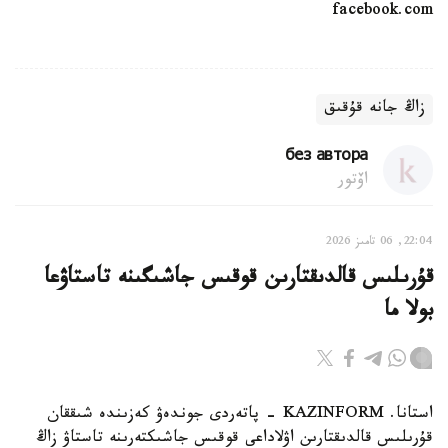
facebook.com
زاڭ جانە قۇقىق
без автора
اۆتور
22:04, 06 تامىز 2026
قۇرىلىس قالدىقتارىن قوقىس جاشىگىنە تاستاۋعا
بولا ما
استانا. KAZINFORM - پاتەردى جوندەۋ كەزىندە شىققان
قۇرىلىس قالدىقتارىن اۋلاداعى قوقىس جاشىكتەرىنە تاستاۋ زاڭ