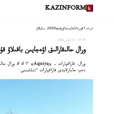
KAZINFORM
ترەند:
اقوردا
تاعايىنداۋ
وقيعا
2026-سايلاۋ
18:43, 11 اقپان 2023
ورال حالىقارالىق اۋەجايىن باقىلاۋ ق
ورال. قازاقپارات - «jaiyq
دەپ حابارلايدى قازاقپارات ءتىلشىسى.