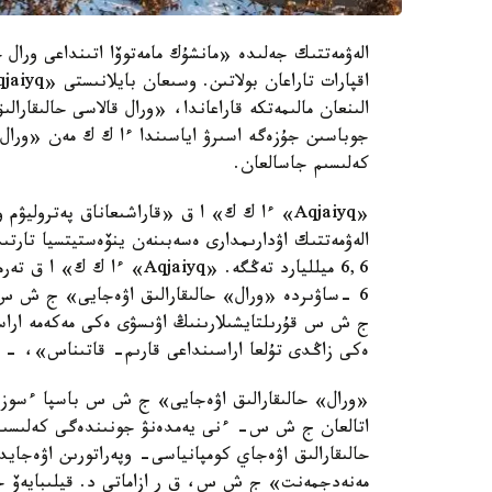
الەۋمەتتىك جەلىدە «مانشۇك مامەتوۆا اتىنداعى ورال
الىنعان مالىمەتكە قاراعاندا، «ورال قالاسى حالىقارال
جوباسىن جۇزەگە اسىرۋ اياسىندا ءا ك ك مەن «ورال» 
كەلىسىم جاسالعان.
«Aqjaiyq» ءا ك ك» ا ق «قاراشىعاناق پەترول
الەۋمەتتىك اۋدارىمدارى ەسەبىنەن ينۆەستيتسيا تارتى
6 -ساۋىردە «ورال» حالىقارالىق اۋەجايى» ج ش س-
ج ش س قۇرىلتايشىلارىنىڭ اۋىسۋى ەكى مەكەمە اراسى
ەكى زاڭدى تۇلعا اراسىنداعى قارىم- قاتىناس»، - دەلىنگەن «Aqjaiyq» ءا ك ك» ا ق- دان
«ورال» حالىقارالىق اۋەجايى» ج ش س باسپا ءسوز قى
اتالعان ج ش س- ءنى يەمدەنۋ جونىندەگى كەلىسىمنىڭ
حالىقارالىق اۋەجاي كومپانياسى- وپەراتورىن اۋەجايد