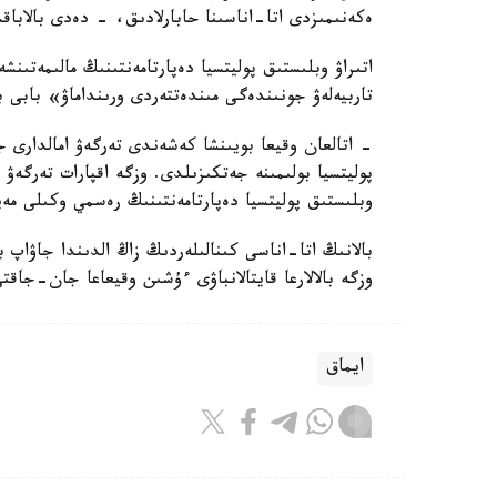
ەكەنىمىزدى اتا-اناسىنا حابارلادىق، - دەدى بالاباق
اتىراۋ وبلىستىق پوليتسيا دەپارتامەنتىنىڭ مالىمەتىنش
تاربيەلەۋ جونىندەگى مىندەتتەردى ورىنداماۋ» بابى 
- اتالعان وقيعا بويىنشا كەشەندى تەرگەۋ امالدارى جۇ
پوليتسيا بولىمىنە جەتكىزىلدى. وزگە اقپارات تەرگە
وبلىستىق پوليتسيا دەپارتامەنتىنىڭ رەسمي وكىلى مەي
بالانىڭ اتا-اناسى كىنالىلەردىڭ زاڭ الدىندا جاۋاپ 
وزگە بالالارعا قايتالانباۋى ءۇشىن وقيعاعا جان-جاقت
ايماق