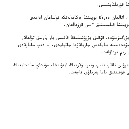
شا قۇرىلتايشىسى.
ە، اتالعان دەرەك بويىنشا «كامەلەتكە تولماعان ادامدى
بويىنشا قىلمىستىق ءىس قوزعالعان.
رگىزىلۋدە. قۇقىق بۇزۋشىلىققا قاتىسى بار بارلىق تۇلعالار
ۋ مۇددەسىنە سايكەس جاريالاۋعا جاتپايدى، - دەپ حابارلادى
ىرىم ەرداۋلەت.
بەرۋىن تالاپ ەتىپ وتىر. ولاردىڭ ايتۋىنشا، مۇنداي جاعدايدىڭ
ى قۇقىقتىق باعا بەرىلۋى قاجەت.