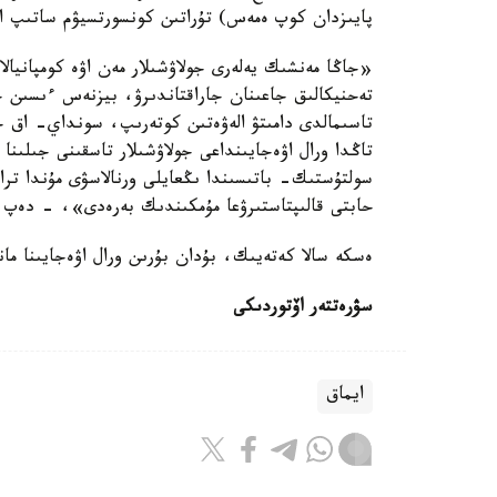
پايىزدان كوپ ەمەس) تۇراتىن كونسورتسيۋم ساتىپ الدى
«جاڭا مەنشىك يەلەرى جولاۋشىلار مەن اۋە كومپانيا
تەحنيكالىق جاعىنان جاراقتاندىرۋ، بيزنەس ءىسىن جا
تاسىمالدى دامىتۋ الەۋەتىن كوتەرىپ، سونداي- اق ج
سولتۇستىك- باتىسىندا ىڭعايلى ورنالاسۋى مۇندا تر
حابتى قالىپتاستىرۋعا مۇمكىندىك بەرەدى»، - دەپ 
ەسكە سالا كەتەيىك، بۇدان بۇرىن ورال اۋەجايىنا مان
سۋرەتتەر اۆتوردىكى
ايماق