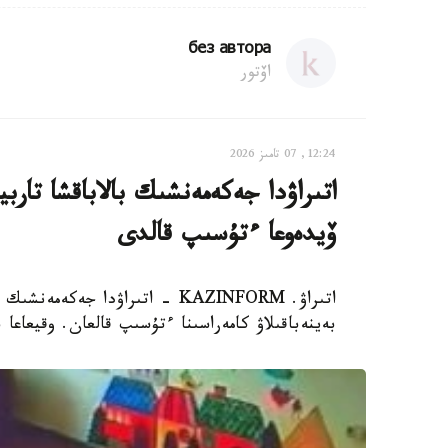
без автора
اۆتور
12:24, 07 تامىز 2026
اتىراۋدا جەكەمەنشىك بالاباقشا تار
ۆيدەوعا ءتۇسىپ قالدى
اتىراۋ. KAZINFORM - اتىراۋدا 
بەينەباقىلاۋ كامەراسىنا ءتۇسىپ قالعان. وقيعاعا