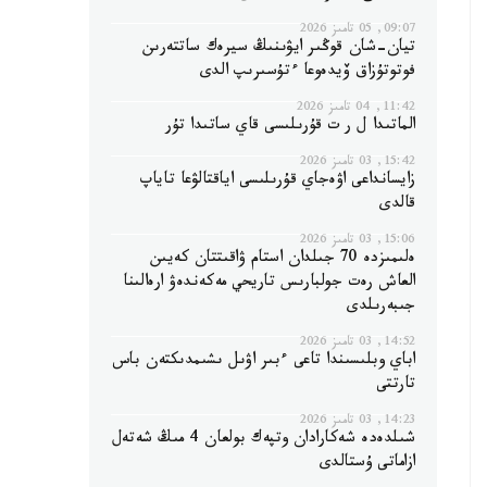
09:07, 05 تامىز 2026
تيان-شان قوڭىر ايۋىنىڭ سيرەك ساتتەرىن
فوتوتۇزاق ۆيدەوعا ءتۇسىرىپ الدى
11:42, 04 تامىز 2026
الماتىدا ل ر ت قۇرىلىسى قاي ساتىدا تۇر
15:42, 03 تامىز 2026
زايسانداعى اۋەجاي قۇرىلىسى اياقتالۋعا تاياپ
قالدى
15:06, 03 تامىز 2026
ەلىمىزدە 70 جىلدان استام ۋاقىتتان كەيىن
العاش رەت جولبارىس تاريحي مەكەندەۋ ارەالىنا
جىبەرىلدى
14:52, 03 تامىز 2026
اباي وبلىسىندا تاعى ءبىر اۋىل ىشىمدىكتەن باس
تارتتى
14:23, 03 تامىز 2026
شىلدەدە شەكارادان وتپەك بولعان 4 مىڭ شەتەل
ازاماتى ۇستالدى