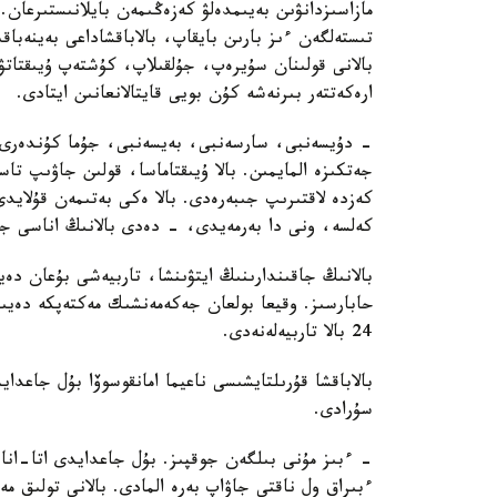
مازاسىزدانۋىن بەيىمدەلۋ كەزەڭىمەن بايلانىستىرعان. 
تىستەلگەن ءىز بارىن بايقاپ، بالاباقشاداعى بەينەباقى
بالانى قولىنان سۇيرەپ، جۇلقىلاپ، كۇشتەپ ۇيىقتاتۋ
ارەكەتتەر بىرنەشە كۇن بويى قايتالانعانىن ايتادى.
- دۇيسەنبى، سارسەنبى، بەيسەنبى، جۇما كۇندەرى ء
جەتكىزە المايمىن. بالا ۇيىقتاماسا، قولىن جاۋىپ ت
كەزدە لاقتىرىپ جىبەرەدى. بالا ەكى بەتىمەن قۇلايد
كەلسە، ونى دا بەرمەيدى، - دەدى بالانىڭ اناسى جا
بالانىڭ جاقىندارىنىڭ ايتۋىنشا، تاربيەشى بۇعان دە
حابارسىز. وقيعا بولعان جەكەمەنشىك مەكتەپكە دەيىن
24 بالا تاربيەلەنەدى.
بالاباقشا قۇرىلتايشىسى ناعيما امانقوسوۆا بۇل جاعد
سۇرادى.
- ءبىز مۇنى بىلگەن جوقپىز. بۇل جاعدايدى اتا-انا
ءبىراق ول ناقتى جاۋاپ بەرە المادى. بالانى تولىق 