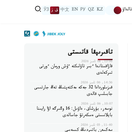
الداۋ
KZ
QZ
РУ
EN
中文
ق ز
ЎЗ
تاقىرىپقا قاتىستى
13:06, 08 تامىز 2026
قازاقستاندا ءبىر تاۋلىكتە ءۇش ورمان ءورتى
تىركەلدى
14:56, 06 تامىز 2026
قىزىلوردادا 32 جەكە مەكتەپتىڭ تەڭ جارتىسى
جابىلىپ قالدى
10:07, 06 تامىز 2026
نوسەر، بۇرشاق، داۋىل: 16 وڭىرگە اۋا رايىنا
بايلانىستى ەسكەرتۋ جاسالدى
11:40, 05 تامىز 2026
سەكسەن باتىردىڭ كىسەسى