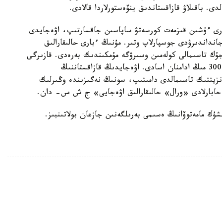
. باقىلاۋ قازاقستاندىق ينۆەستورلاردا قالادى.
لارى ءۇشىن قىزمەت كورسەتۋ ساپاسىن جاقسارتىپ، اۋەجايدى
نداندىرۋدى جوسپارلاپ وتىر. مۇنىڭ ءبارى حالىقارالىق
ۇك تاسىمالى كولەمىن وسىرۋگە مۇمكىندىك بەرەدى. قازىرگى
تاڭدا ورال اۋەجايىنداعى جولاۋشىلار تاسقىنى جىلىنا 300 مىڭ ادامنان اسادى. اۋەجايدىڭ قازاقستاننىڭ
انزيتتىك تاسىمالدى دامىتىپ، سونىڭ نەگىزىندە وڭىرلىك
حابارلادى «ورال» حالىقارالىق اۋەجايى» ج ش س- دان.
شۇك مامەتوۆانىڭ ەسىمى بەرىلگەنىن جازعان بولاتىنبىز.