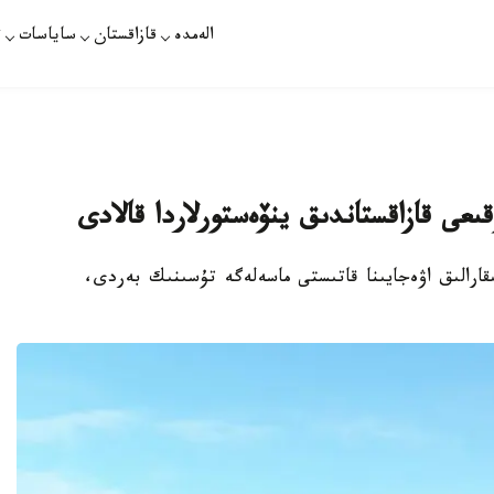
الەمدە
قازاقستان
ساياسات
ت
ۇقىعى قازاقستاندىق ينۆەستورلاردا قالادى
Aq» ءا ك ك ورال حالىقارالىق اۋەجايىنا قاتىستى ماسەلەگە تۇسىنىك بەردى،