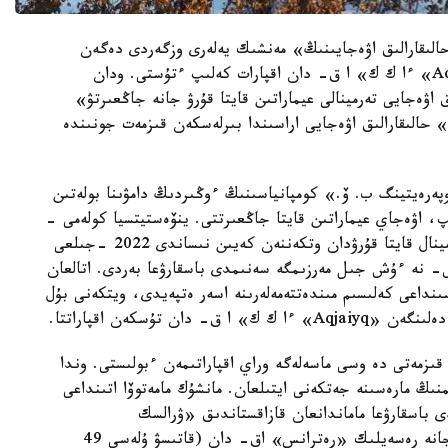
 حالىقارالىق اۋەجايىنىڭ» مەنشىك يەلەرى وزگەردى دەگەن
اقپارات تاراعان بولاتىن. وسىعان بايلانىستى «Aqjaiyq» ءا ك ك» ا ق- دان اقپارات كەلىپ ءتۇستى. ودان
ىق اۋەجايى تەرمينالى عيماراتىن قايتا قۇرۋ جانە جاڭعىرتۋ»
حالىقارالىق اۋەجايى اراسىندا بىرلەسكەن قىزمەت جونىندە
يۋم وپەرەيتينگ ب. ۆ.» كومپانياسىنىڭ ءوڭىردىڭ دامۋىنا بولەتىن
پ، اۋەجاي عيماراتىن قايتا جاڭعىرتتى. ينۆەستيتسيا كولەمى -
6,6 ميلليارد تەڭگە. «Aqjaiyq» ءا ك ك» ا ق تەرمينال قايتا قۇرۋدان وتكەننەن كەيىن نىساندى 2022 -جىلعى
 نە ءۇش جىل مەرزىمگە سەنىمدى باسقارۋعا بەردى. اتالعان
نداعى كەلىسىم مىندەتتەمەلەرىنە اسەر ەتپەيدى، ويتكەنى بۇل
 تۇسكەن اقپاراتتا.
زمەتى دە وسى ماسەلەگە وراي اقپاراتىمەن ءبولىستى. وندا
 مارەسىنە جەتكەنى ايتىلعان. مانشۇك مامەتوۆا اتىنداعى
ى باسقارۋعا ماماندانعان قازاقستاندىق «ۋرالسك
مەنەدجمەنت» ج ش س، ق ر ازاماتى د. قيلىبايەۆ جانە رەسەيلىك «رەترانس» اق- دان (قاتىسۋ ۇلەسى 49