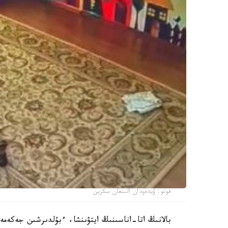
فوتو: ۆيدەودان الىنعان سكرين
بالانىڭ اتا-اناسىنىڭ ايتۋىنشا، ءبۇلدىرشىن جەكەمە