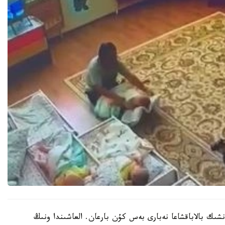
نشىك بالاباقشاعا نەبارى بەس كۇن بارعان. العاشىندا ونىڭ