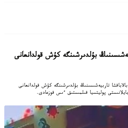
بيەشىسىنىڭ بۇلدىرشىنگە كۇش قولدانعانى
جەكەمەنشىك بالاباقشا تاربيەشىسىنىڭ بۇلدىرشىنگە كۇش قولدانعانى
 بايلانىستى پوليتسيا قىلمىستىق ءىس قوزعادى.