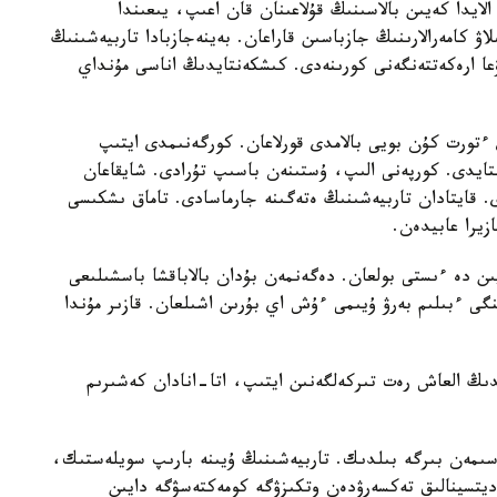
الايدا كەيىن بالاسىنىڭ قۇلاعىنان قان اعىپ، يىعىندا
لاۋ كامەرالارىنىڭ جازباسىن قاراعان. بەينەجازبادا تاربيەشىنىڭ
عا ارەكەتتەنگەنى كورىنەدى. كىشكەنتايدىڭ اناسى مۇنداي
تورت كۇن بويى بالامدى قورلاعان. كورگەنىمدى ايتىپ
استايدى. كورپەنى الىپ، ۇستىنەن باسىپ تۇرادى. شايقاعان
ى. قايتادان تاربيەشىنىڭ ەتەگىنە جارماسادى. تاماق ىشكىسى
زيرا عابيدەن.
يىن دە ءىستى بولعان. دەگەنمەن بۇدان بالاباقشا باسشىلىعى
گى ءبىلىم بەرۋ ۇيىمى ءۇش اي بۇرىن اشىلعان. قازىر مۇندا
ايدىڭ العاش رەت تىركەلگەنىن ايتىپ، اتا-انادان كەشىرىم
سىمەن بىرگە بىلدىك. تاربيەشىنىڭ ۇيىنە بارىپ سويلەستىك،
مەديتسينالىق تەكسەرۋدەن وتكىزۋگە كومەكتەسۋگە دايىن