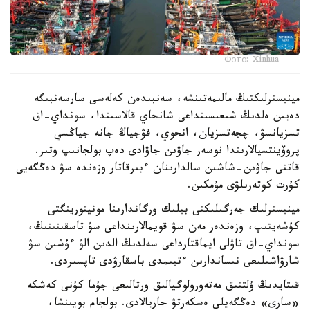
Фото: Xinhua
مينيسترلىكتىڭ مالىمەتىنشە، سەنبىدەن كەلەسى سارسەنبىگە
دەيىن ەلدىڭ شىعىسىنداعى شانحاي قالاسىندا، سونداي-اق
تسزيانسۋ، چجەتسزيان، انحوي، فۋجياڭ جانە جياڭسي
پروۆينتسيالارىندا نوسەر جاۋىن جاۋادى دەپ بولجانىپ وتىر.
قاتتى جاۋىن-شاشىن سالدارىنان ءبىرقاتار وزەندە سۋ دەڭگەيى
كۇرت كوتەرىلۋى مۇمكىن.
مينيسترلىك جەرگىلىكتى بيلىك ورگاندارىنا مونيتورينگتى
كۇشەيتىپ، وزەندەر مەن سۋ قويمالارىنداعى سۋ تاسقىنىنىڭ،
سونداي-اق تاۋلى ايماقتارداعى سەلدىڭ الدىن الۋ ءۇشىن سۋ
شارۋاشىلىعى نىساندارىن ءتيىمدى باسقارۋدى تاپسىردى.
قىتايدىڭ ۇلتتىق مەتەورولوگيالىق ورتالىعى جۇما كۇنى كەشكە
«سارى» دەڭگەيلى ەسكەرتۋ جاريالادى. بولجام بويىنشا،