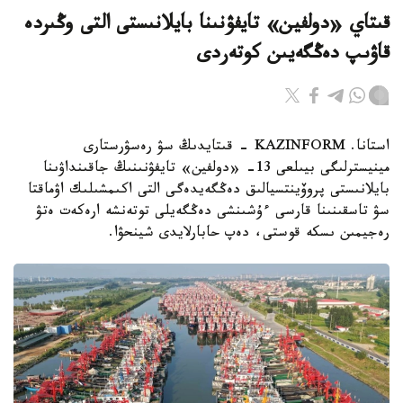
قىتاي «دولفين» تايفۋنىنا بايلانىستى التى وڭىردە
قاۋىپ دەڭگەيىن كوتەردى
استانا. KAZINFORM - قىتايدىڭ سۋ رەسۋرستارى
مينيسترلىگى بيىلعى 13- «دولفين» تايفۋنىنىڭ جاقىنداۋىنا
بايلانىستى پروۆينتسيالىق دەڭگەيدەگى التى اكىمشىلىك اۋماقتا
سۋ تاسقىنىنا قارسى ءۇشىنشى دەڭگەيلى توتەنشە ارەكەت ەتۋ
رەجيمىن ىسكە قوستى، دەپ حابارلايدى شينحۋا.