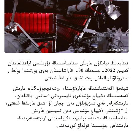
قىتايدىڭ تيانگۋن عارىش ستانساسىنىڭ قۇرىلىسى اياقتالعاننان
كەيىن 2022-جىلدىڭ 30- قاراشاسىنان بەرى بورتىندا بولعان
استروناۆتار العاش رەت اشىق عارىشقا شىقتى.
شينحۋا اگەنتتىگىنىڭ حابارلاۋىنشا، «شەنچجوۋ-15» عارىش
كەمەسىنىڭ ەكيپاج مۇشەلەرى تاپسىرمانى ءساتتى اياقتاعان.
عارىشكەرلەر فەي تسزيۋنلۋن مەن چجان لۋ اشىق عارىشقا شىقتى،
ال ءۇشىنشى ەكيپاج مۇشەسى دەن تسينمين عارىش
ستانساسىنىڭ ىشىندە بولىپ، ەكيپاجداعى ارىپتەستەرىنىڭ
عارىشتاعى جۇمىسىنا قولداۋ كورسەتتى.