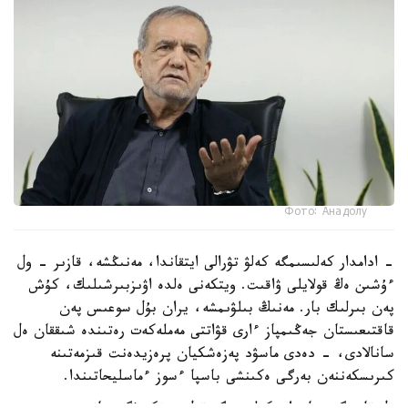
Фото: Анадолу
- ادامدار كەلىسىمگە كەلۋ تۋرالى ايتقاندا، مەنىڭشە، قازىر - ول
ءۇشىن ەڭ قولايلى ۋاقىت. ويتكەنى ەلدە اۋىزبىرشىلىك، كۇش
پەن بىرلىك بار. مەنىڭ بىلۋىمشە، يران بۇل سوعىس پەن
قاقتىعىستان جەڭىمپاز ءارى قۋاتتى مەملەكەت رەتىندە شىققان ەل
سانالادى، - دەدى ماسۋد پەزەشكيان پرەزيدەنت قىزمەتىنە
كىرىسكەننەن بەرگى ەكىنشى باسپا ءسوز ءماسليحاتىندا.