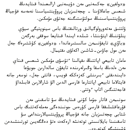
«دولفين» جەكسەنبى مەن دۇيسەنبى ارالىعىندا قىتايدىڭ
شىعىس جاعالاۋىنا - چجەتسزيان پروۆينتسياسىنا نەمەسە فۋجياڭ
پروۆينتسياسىنىڭ سولتۇستىگىنە جەتۋى مۇمكىن.
ۇلتتىق مەتەورولوگيالىق ورتالىقتىڭ باس سينوپتيگى سيۋي
ينلۋننىڭ ايتۋىنشا، شىلدە ايىندا قىتايعا سوققى بەرگەن
«باۆي» تايفۋنىمەن سالىستىرعاندا، «دولفين» كۇشتىرەك جەل
مەن مول جاۋىن-شاشىن اكەلۋى ىقتيمال.
مامان تابيعي اپاتتىڭ ىقپالىنا ءتۇسۋى مۇمكىن شىعىس قىتاي
مەن ەلدىڭ باسقا وڭىرلەرىندە تايفۋن سالدارىن جويۋعا
دايىندىقتى ءبىرىنشى كەزەككە قويىپ، قاتتى جەل، نوسەر جانە
قايتالاما تابيعي اپاتتارعا قارسى الدىن الۋ شارالارىن قابىلداۋ
قاجەتتىگىن اتاپ ءوتتى.
سونىمەن قاتار جۇما كۇنى قىتايدىڭ سۋ تاسقىنى مەن
قۇرعاقشىلىققا قارسى كۇرەس جونىندەگى مەملەكەتتىك باس
شتابى چجەتسزيان جانە فۋجياڭ پروۆينتسيالارىنداعى سۋ
تاسقىنىنا بايلانىستى توتەنشە ارەكەت ەتۋ دەڭگەيىن تورتىنشىدەن
ۇشىنشىگە كوتەردى.