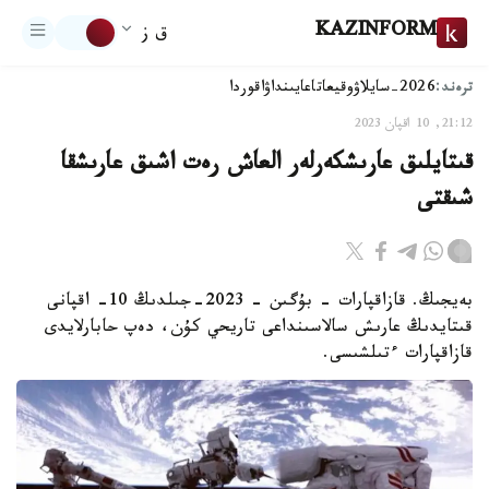
KAZINFORM
ق ز
ترەند:
2026-سايلاۋ
وقيعا
تاعايىنداۋ
اقوردا
21:12, 10 اقپان 2023
قىتايلىق عارىشكەرلەر العاش رەت اشىق عارىشقا
شىقتى
بەيجىڭ. قازاقپارات - بۇگىن - 2023-جىلدىڭ 10- اقپانى
قىتايدىڭ عارىش سالاسىنداعى تاريحي كۇن، دەپ حابارلايدى
قازاقپارات ءتىلشىسى.