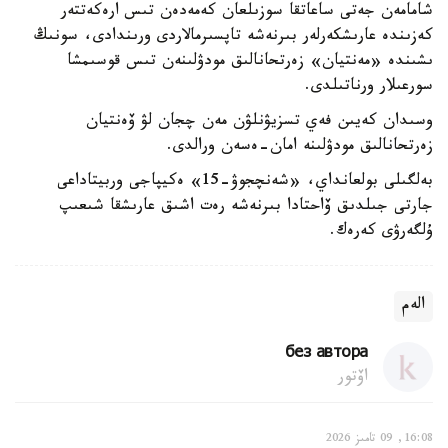
شامامەن جەتى ساعاتقا سوزىلعان كەمەدەن تىس ارەكەتتەر
كەزىندە عارىشكەرلەر بىرنەشە تاپسىرمالاردى ورىندادى، سونىڭ
ىشىندە «مەنتيان» زەرتحانالىق مودۋلىنەن تىس قوسىمشا
سورعىلار ورناتىلدى.
وسىدان كەيىن فەي تسزيۋنلۋن مەن چجان لۋ ۆەنتيان
زەرتحانالىق مودۋلىنە امان-ەسەن ورالدى.
بەلگىلى بولعانداي، «شەنچجوۋ-15» ەكيپاجى وربيتاداعى
جارتى جىلدىق ۆاحتادا بىرنەشە رەت اشىق عارىشقا شىعىپ
ۇلگەرۋى كەرەك.
الەم
без автора
اۆتور
16:08, 09 تامىز 2026