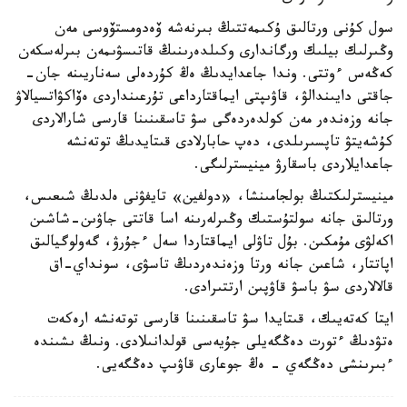
سول كۇنى ورتالىق ۇكىمەتتىڭ بىرنەشە ۆەدومستۆوسى مەن
وڭىرلىك بيلىك ورگاندارى وكىلدەرىنىڭ قاتىسۋىمەن بىرلەسكەن
كەڭەس ءوتتى. وندا جاعدايدىڭ ەڭ كۇردەلى سەناريىنە جان-
جاقتى دايىندالۋ، قاۋىپتى ايماقتارداعى تۇرعىنداردى ەۆاكۋاتسيالاۋ
جانە وزەندەر مەن كولدەردەگى سۋ تاسقىنىنا قارسى شارالاردى
كۇشەيتۋ تاپسىرىلدى، دەپ حابارلادى قىتايدىڭ توتەنشە
جاعدايلاردى باسقارۋ مينيسترلىگى.
مينيسترلىكتىڭ بولجامىنشا، «دولفين» تايفۋنى ەلدىڭ شىعىس،
ورتالىق جانە سولتۇستىك وڭىرلەرىنە اسا قاتتى جاۋىن-شاشىن
اكەلۋى مۇمكىن. بۇل تاۋلى ايماقتاردا سەل ءجۇرۋ، گەولوگيالىق
اپاتتار، شاعىن جانە ورتا وزەندەردىڭ تاسۋى، سونداي-اق
قالالاردى سۋ باسۋ قاۋپىن ارتتىرادى.
ايتا كەتەيىك، قىتايدا سۋ تاسقىنىنا قارسى توتەنشە ارەكەت
ەتۋدىڭ ءتورت دەڭگەيلى جۇيەسى قولدانىلادى. ونىڭ ىشىندە
ءبىرىنشى دەڭگەي - ەڭ جوعارى قاۋىپ دەڭگەيى.