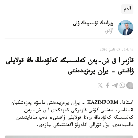
الەم
ريزابەك نۇسىپبەك ۇلى
اۆتور
14:45, 09 تامىز 2026
قازىر ا ق ش-پەن كەلىسىمگە كەلۋدىڭ ەڭ قولايلى
ۋاقىتى - يران پرەزيدەنتى
استانا. KAZINFORM - يران پرەزيدەنتى ماسۋد پەزەشكيان
8-تامىز، سەنبى كۇنى قازىرگى كەزەڭدى ا ق ش-پەن
كەلىسىمگە كەلۋدىڭ «ەڭ قولايلى ۋاقىتى» دەپ سانايتىنىن
مالىمدەدى. بۇل تۋرالى انادولۋ اگەنتتىگى جازدى.