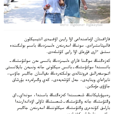
Фото: Нұрболат Нұржаубай
قازاقستان اۋماعىنداعى اۋا رايىن اۋقىمدى انتيسيكلون
قالىپتاستىرادى. سونىڭ اسەرىنەن ەلىمىزدىڭ باسىم بولىگىندە
ىستىق ءارى قۇرعاق اۋا رايى كۇتىلەدى.
كەزەڭنىڭ سوڭىنا قاراي ەلىمىزدىڭ باتىسى مەن سولتۇستىك-
باتىسىندا سولتۇستىك-باتىس سيكلونى جانە ونىمەن بايلانىستى
اتموسفەرالىق فرونتالدى بولىكتەردىڭ ىقپالىنان جاڭبىر جاۋىپ،
نايزاعاي وينايدى، جەل كۇشەيەدى، كەي وڭىرلەردە بۇرشاق
جاۋۋى مۇمكىن.
رەسپۋبليكانىڭ شىعىسىندا كەزەڭنىڭ باسىندا، سونداي-اق
وڭتۇستىك جانە وڭتۇستىك-شىعىستىڭ تاۋلى اۋداندارىندا
بارلىق كۇندەرى وڭتۇستىك سيكلوننىڭ اسەرىنەن جاڭبىر