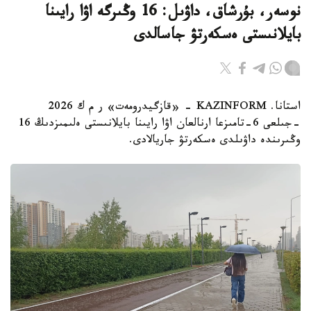
نوسەر، بۇرشاق، داۋىل: 16 وڭىرگە اۋا رايىنا
بايلانىستى ەسكەرتۋ جاسالدى
استانا. KAZINFORM - «قازگيدرومەت» ر م ك 2026
-جىلعى 6-تامىزعا ارنالعان اۋا رايىنا بايلانىستى ەلىمىزدىڭ 16
وڭىرىندە داۋىلدى ەسكەرتۋ جاريالادى.