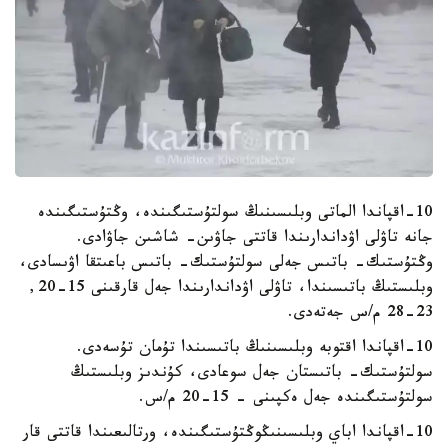
10-اقپاندا الماتى وبلىسىنىڭ سولتۇستىگىندە، وڭتۇستىگىندە
جانە تاۋلى اۋداندارىندا قاتتى جاۋىن- شاشىن جاۋادى.
وڭتۇستىك- باتىس جەلى سولتۇستىك- باتىس باعىتقا اۋىسادى،
وبلىستىڭ باتىسىندا، تاۋلى اۋداندارىندا جەل قارقىنى 15-20,
23-28 م/س جەتەدى.
10-اقپاندا اقتوبە وبلىسىنىڭ باتىسىندا تۇمان تۇسەدى.
سولتۇستىك- باتىستان جەل سوعادى، كۇندىز وبلىستىڭ
سولتۇستىگىندە جەل ەكپىنى - 15-20 م/س.
10-اقپاندا اباي وبلىسىنىڭوڭتۇستىگىندە، ورتالىعىندا قاتتى قار