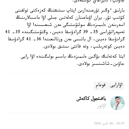
جاۋىپ، نايزاعاي كۇتىلەدى.
بارلىق ءوڭىر تۇرعىندارىن اپتاپ ىستىقتىڭ كەزەكتى تولقىنى
كۇتىپ تۇر. يران اۋماعىنان كەلەتىن جىلى اۋا ماسسالارىنىڭ
اسەرىنەن ەلىمىزدىڭ سولتۇستىگى مەن شىعىسىندا اۋا
تەمپەراتۋراسى 35- 39 گرادۋسقا دەيىن، وڭتۇستىگىندە 35- 41
گرادۋسقا دەيىن، ال باتىسى مەن ورتالىعىندا 36- 41 گرادۋسقا
دەيىن كوتەرىلىپ، وتە قاتتى ىستىق بولادى.
ايتا كەتەلىك بۇگىن ەلىمىزدىڭ باسىم بولىگىندە اۋا رايى
جاۋىن-شاشىنسىز بولادى.
اۋارايى
قوعام
باقىتجول كاكەش
اۆتور
10:07, 06 تامىز 2026