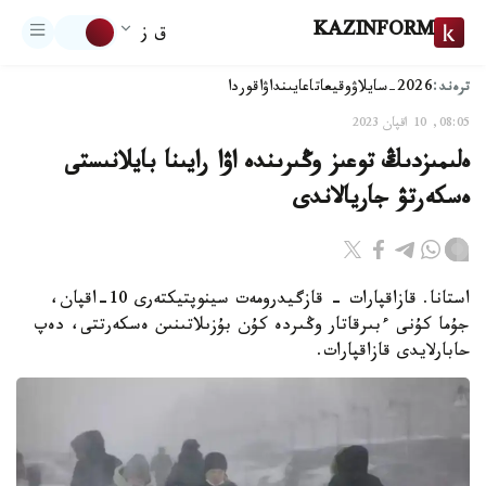
KAZINFORM
ق ز
ترەند:
2026-سايلاۋ
وقيعا
تاعايىنداۋ
اقوردا
08:05, 10 اقپان 2023
ەلىمىزدىڭ توعىز وڭىرىندە اۋا رايىنا بايلانىستى
ەسكەرتۋ جاريالاندى
استانا. قازاقپارات - قازگيدرومەت سينوپتيكتەرى 10-اقپان،
جۇما كۇنى ءبىرقاتار وڭىردە كۇن بۇزىلاتىنىن ەسكەرتتى، دەپ
حابارلايدى قازاقپارات.