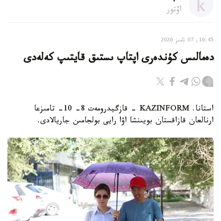
اۆتور
16:45, 07 تامىز 2026
دەمالىس كۇندەرى اپتاپ ىستىق قايتىپ كەلەدى
استانا. KAZINFORM - قازگيدرومەت 8- 10- تامىزعا
ارنالعان قازاقستان بويىنشا اۋا رايى بولجامىن جاريالادى.