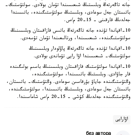
جانە تاڭەرتەڭ وبلىستىڭ شىعىسىندا تۇمان بولادى. سولتۇستىك-
باتىستان جەل سوعادى، وبلىستىڭ سولتۇستىگىندە، باتىسىندا
جەلدىڭ قارقىنى - 15-20 م/س.
10-اقپاندا تۇندە جانە تاڭەرتەڭ باتىس قازاقستان وبلىسىنىڭ
سولتۇستىگىندە، شىعىسىندا، ورتالىعىندا تۇمان تۇسەدى.
10-اقپاندا تۇندە جانە تاڭەرتەڭ پاۆلودار وبلىسىنىڭ
سولتۇستىك- شىعىسىندا اۋا رايى تۇماندى بولادى.
10-اقپاندا سولتۇستىك قازاقستان وبلىسىنىڭ باسىم بولىگىندە
قار جاۋادى. وبلىستىڭ باتىسىندا، سولتۇستىگىندە،
وڭتۇستىگىندە جاياۋ بۇرقاسىن سوعادى. وڭتۇستىك- باتىستان،
باتىستان جەل سوعادى، وبلىستىڭ باتىسىندا، سولتۇستىگىندە،
وڭتۇستىگىندە جەلدىڭ كۇشى - 15-20 م/س شاماسىندا.
اۋارايى
без автора