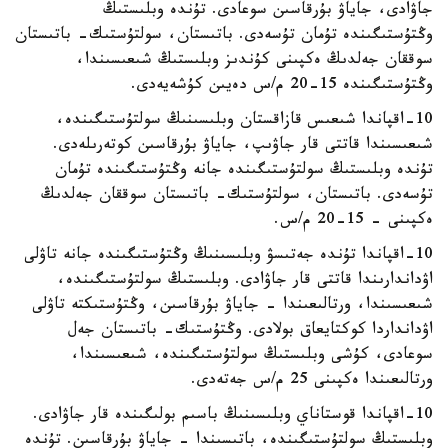
جاۋادى، جاياۋ بۇرقاسىن سوعادى. تۇندە وبلىستىڭ
وڭتۇستىگىندە تۇمان تۇسەدى. باتىستان، سولتۇستىك- باتىستان
سوققان جەلدىڭ ەكپىنى كۇندىز وبلىستىڭ شىعىسىندا،
وڭتۇستىگىندە 15-20 م/س دەيىن كۇشەيەدى.
10-اقپاندا شىعىس قازاقستان وبلىسىنىڭ سولتۇستىگىندە،
شىعىسىندا قاتتى قار جاۋىپ، جاياۋ بۇرقاسىن كوتەرىلەدى.
تۇندە وبلىستىڭ سولتۇستىگىندە جانە وڭتۇستىگىندە تۇمان
تۇسەدى. باتىستان، سولتۇستىك- باتىستان سوققان جەلدىڭ
ەكپىنى - 15-20 م/س.
10-اقپاندا تۇندە جەتىسۋ وبلىسىنىڭ وڭتۇستىگىندە جانە تاۋلى
اۋداندارىندا قاتتى قار جاۋادى. وبلىستىڭ سولتۇستىگىندە،
شىعىسىندا، ورتالىعىندا - جاياۋ بۇرقاسىن، وڭتۇستىكتە تاۋلى
اۋدانداردا كوكتايعاق بولادى. وڭتۇستىك- باتىستان جەل
سوعادى، كۇشى وبلىستىڭ سولتۇستىگىندە، شىعىسىندا،
ورتالىعىندا ەكپىنى 25 م/س جەتەدى.
10-اقپاندا قوستاناي وبلىسىنىڭ باسىم بولىگىندە قار جاۋادى.
وبلىستىڭ سولتۇستىگىندە، باتىسىندا - جاياۋ بۇرقاسىن. تۇندە