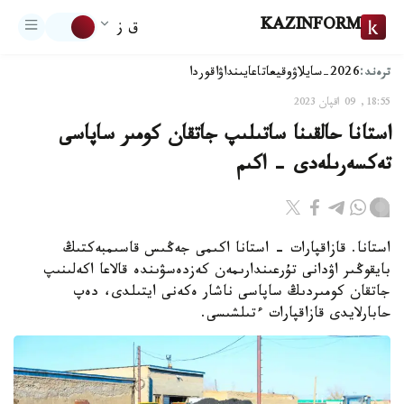
KAZINFORM
ق ز
ترەند:
2026-سايلاۋ
وقيعا
تاعايىنداۋ
اقوردا
18:55, 09 اقپان 2023
استانا حالقىنا ساتىلىپ جاتقان كومىر ساپاسى
تەكسەرىلەدى - اكىم
استانا. قازاقپارات - استانا اكىمى جەڭىس قاسىمبەكتىڭ
بايقوڭىر اۋدانى تۇرعىندارىمەن كەزدەسۋىندە قالاعا اكەلىنىپ
جاتقان كومىردىڭ ساپاسى ناشار ەكەنى ايتىلدى، دەپ
حابارلايدى قازاقپارات ءتىلشىسى.