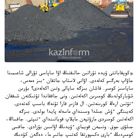
«كوپقاباتتى ۇيدە تۇراتىن حالىقتىڭ اۋا ساپاسى تۋرالى شاعىمىنا
جاۋاپ بەرگىم كەلەدى. اۋانى لاستاپ جاتقان ءبىز ەمەس،
ساپاسىز كومىر. قاشان بىزگە ساپالى وتىن اكەلەدى؟ بۇرىن
شۇباركولدىڭ كومىرىن اكەلەتىن. ونى جاققاندا تۇتىكتەن شىققان
ءتۇتىن ارەڭ كورىنەتىن. ال قازىر قارا تۇنەك باسىپ كەتەدى.
كەيىنگى ءۇش جىلدا وسىنداي ماسەلە پايدا بولدى. بىزگە
اكەلەتىن كومىردى مازۋتپەن مايلاپ قوياتىنداي ءتىپتى. جاقساڭ،
جىلۋى جوق. ونىمەن قويماي ءۇيدىڭ اۋاسىن بۇزادى. جاقسى
كومىردىڭ ءبارى ەكسپورتقا كەتىپ جاتىر ما، دەگەن كۇدىك