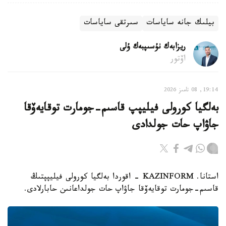
بيلىك جانە ساياسات
سىرتقى ساياسات
ريزابەك نۇسىپبەك ۇلى
اۆتور
19:14, 08 تامىز 2026
بەلگيا كورولى فيليپپ قاسىم-جومارت توقايەۆقا
جاۋاپ حات جولدادى
استانا. KAZINFORM - اقوردا بەلگيا كورولى فيليپپتىڭ
قاسىم-جومارت توقايەۆقا جاۋاپ حات جولداعانىن حابارلادى.