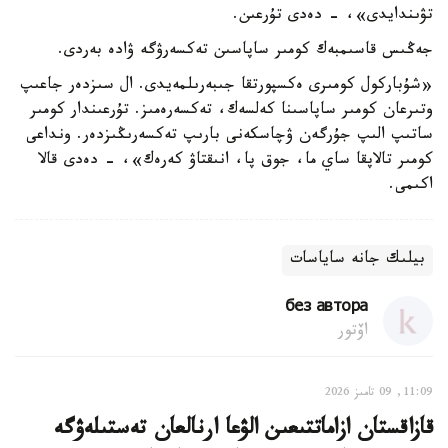
تۋىندايدى»، - دەدى تۇرعىن.
جەڭىس قاسىمبەك كومىر ساپاسىن تەكسەرۋگە ۋادە بەردى.
«شۇباركول كومىرى ەكسپورتقا جىبەرىلمەيدى. ال سىزدەر جاعىپ
وتىرعان كومىر ساپاسىنا كەلسەك، تەكسەرەمىز. تۇرعىندار كومىر
ساتىپ الىپ جۇرگەن ۋچاسكەنى بارىپ تەكسەرىڭىزدەر. ونداعى
كومىر تالاپقا ساي ما، جوق پا، انىقتاۋ كەرەك»، - دەدى قالا
اكىمى.
بيلىك جانە ساياسات
без автора
اۆتور
11:09, 09 تامىز 2026
قازاقستان ازاماتتىعىن الۋعا ارنالعان تەستىلەۋگە