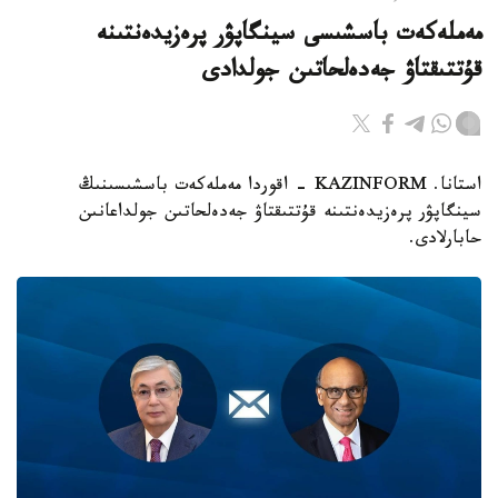
مەملەكەت باسشىسى سينگاپۋر پرەزيدەنتىنە
قۇتتىقتاۋ جەدەلحاتىن جولدادى
استانا. KAZINFORM - اقوردا مەملەكەت باسشىسىنىڭ
سينگاپۋر پرەزيدەنتىنە قۇتتىقتاۋ جەدەلحاتىن جولداعانىن
حابارلادى.