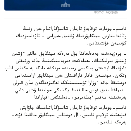
Фото: Ақорда
قاسىم-جومارت توقايەۆ تارمان شانمۋگاراتنام مەن ونىڭ
وتانداستارىن سينگاپۋردىڭ ۇلتتىق مەيرامى - تاۋەلسىزدىك
كۇنىمەن قۇتتىقتادى.
- پرەزيدەنت جەدەلحاتتا بۇل مەرەكە سينگاپۋر حالقى ءۇشىن
ۇلتتىق بىرلىكتىڭ، مەملەكەت دەربەستىگىنىڭ جانە ورنىقتى
دامۋدىڭ ايشىقتى بەلگىسى رەتىندە ەرەكشە مانگە يە ەكەنىن اتاپ
وتكەن. سونىمەن قاتار قازاقستان مەن سينگاپۋر اراسىنداعى
دوستىققا جانە ءوزارا تۇسىنىستىككە نەگىزدەلگەن سان قىرلى
ىنتىماقتاستىق قوس حالىقتىڭ يگىلىگى جولىندا ۇدايى دامي
بەرەتىنىنە سەنىم ءبىلدىردى،-دەلىنگەن اقپاراتتا.
قاسىم-جومارت توقايەۆ تارمان شانمۋگاراتنامنىڭ جاۋاپتى
قىزمەتىنە تولايىم تابىس، ال دوستاس سينگاپۋر حالقىنا قۇت-
بەرەكە تىلەدى.