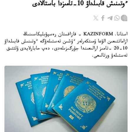
ءوتىنىش قابىلداۋ 10-تامىزدا باستالادى
استانا. KAZINFORM - قازاقستان رەسپۋبليكاسىنىڭ
ازاماتتىعىن الۋعا ۇمىتكەرلەر ءۇشىن تەستىلەۋگە ءوتىنىش قابىلداۋ
10-20 -تامىز ارالىعىندا جۇرگىزىلەدى، دەپ حابارلايدى ۇلتتىق
تەستىلەۋ ورتالىعى.