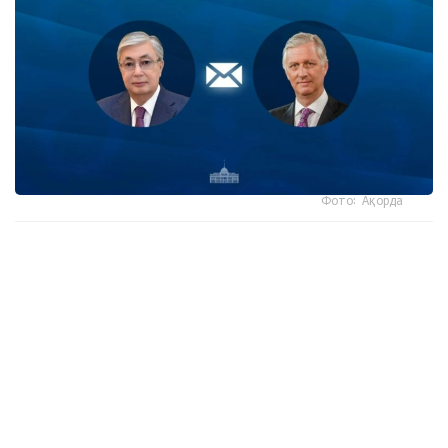
Фото: Ақорда
- كورول جەدەلحاتتا مەملەكەت باسشىسىنىڭ بەلگيانىڭ ۇلتتىق
كۇنىنە وراي بىلدىرگەن جىلى لەبىزىنە شىنايى ريزاشىلىعىن
جەتكىزگەن،-دەلىنگەن اقپاراتتا.
سونداي-اق كورول فيليپپ بيىل پرەزيدەنتتىڭ شاقىرۋى بويىنشا
قازاقستانعا جاسايتىن الداعى مەملەكەتتىك ساپارىنا ەرەكشە ءمان
بەرىپ وتىرعانىن اتاپ وتكەن.
ايتا كەتەيىك، كەشە پرەزيدەنت سولتۇستىك قازاقستان