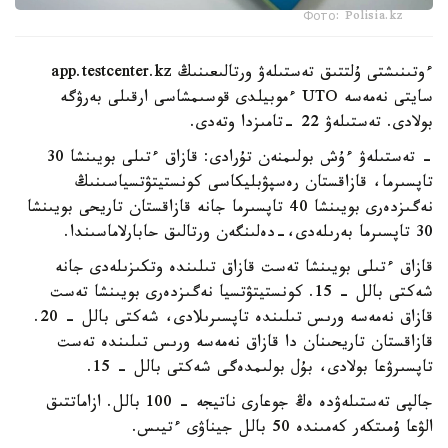
Фото: Polisia.kz
ءوتىنىشتى ۇلتتىق تەستىلەۋ ورتالىعىنىڭ app.testcenter.kz
سايتى نەمەسە UTO ءموبيلدى قوسىمشاسى ارقىلى بەرۋگە
بولادى. تەستىلەۋ 22 -تامىزدا وتەدى.
- تەستىلەۋ ءۇش بولىمنەن تۇرادى: قازاق ءتىلى بويىنشا 30
تاپسىرما، قازاقستان رەسپۋبليكاسى كونستيتۋتسياسىنىڭ
نەگىزدەرى بويىنشا 40 تاپسىرما جانە قازاقستان تاريحى بويىنشا
30 تاپسىرما بەرىلەدى،-دەلىنگەن ورتالىق حابارلاماسىندا.
قازاق ءتىلى بويىنشا تەست قازاق تىلىندە وتكىزىلەدى جانە
شەكتى بالل - 15. كونستيتۋتسيا نەگىزدەرى بويىنشا تەست
قازاق نەمەسە ورىس تىلىندە تاپسىرىلادى، شەكتى بالل - 20.
قازاقستان تاريحىنان دا قازاق نەمەسە ورىس تىلىندە تەست
تاپسىرۋعا بولادى، بۇل بولىمدەگى شەكتى بالل - 15.
جالپى تەستىلەۋدە ەڭ جوعارى ناتيجە - 100 بالل. ازاماتتىق
الۋعا ۇمىتكەر كەمىندە 50 بالل جيناۋى ءتيىس.