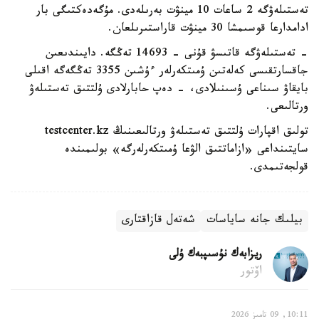
تەستىلەۋگە 2 ساعات 10 مينۋت بەرىلەدى. مۇگەدەكتىگى بار
ادامدارعا قوسىمشا 30 مينۋت قاراستىرىلعان.
- تەستىلەۋگە قاتىسۋ قۇنى - 14693 تەڭگە. دايىندىعىن
جاقسارتقىسى كەلەتىن ۇمىتكەرلەر ءۇشىن 3355 تەڭگەگە اقىلى
بايقاۋ سىناعى ۇسىنىلادى، - دەپ حابارلادى ۇلتتىق تەستىلەۋ
ورتالىعى.
تولىق اقپارات ۇلتتىق تەستىلەۋ ورتالىعىنىڭ testcenter.kz
سايتىنداعى «ازاماتتىق الۋعا ۇمىتكەرلەرگە» بولىمىندە
قولجەتىمدى.
بيلىك جانە ساياسات
شەتەل قازاقتارى
ريزابەك نۇسىپبەك ۇلى
اۆتور
10:11, 09 تامىز 2026