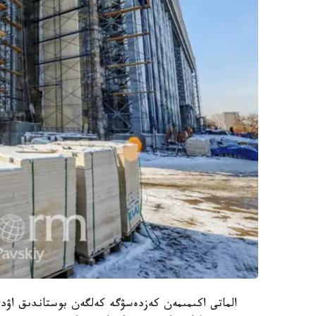
الماتى اكىمىمەن كەزدەسۋگە كەلگەن بوستاندىق اۋدان