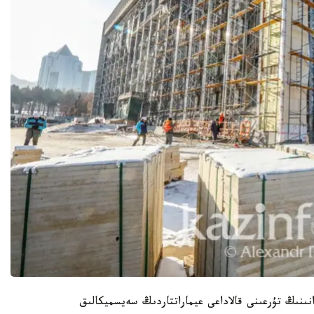
ىنىڭ تۇرعىنى قالاداعى عيماراتتاردىڭ سەيسميكالىق