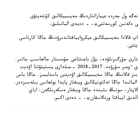
نەگە ول جەردە عيماراتتاردىڭ سەيسميكالىق كۇشەيتۋى
پتى ەكەنىن كورسەتتى»، - دەيدى الماتىلىق.
 1-شىلدەسىنەن باستاپ قالادا سەيسميكالىق ميكروايماقتاندىرۋدىڭ جاڭا كارتاسى
يتتى.
تارى جۇرگىزىلۋدە، بۇل باعىتتاعى جۇمىستار جالعاسىپ جاتىر.
بۇگىندە قالا قاز ق س ع ز ي بەكىتكەن تالاپتارعا ساي ءومىر سۇرۋدە. 2017-2018 -جىلدارى ينستيتۋتتا اۋديت
ز قالانىڭ جاڭا سەيسميكالىق اۋديتىن باستايمىز. جاڭا باس
بولساق، 2020-2021 -جىلدارى الماتىدا جاڭا تەكتونيكالىق ويىقتار پايدا بولعانىن بىلەسىزدەر.
اپتار، سونىڭ ىشىندە جاڭا ويىقتار ەسكەرىلگەن: اباي