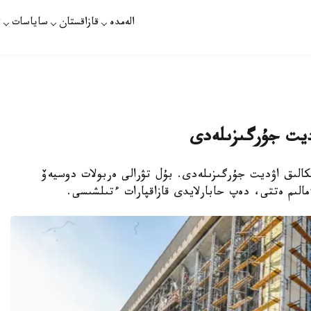
الەمدە
قازاقستان
ساياسات
ت
اۋديت جۇرگىزىلەدى
سميكالىق اۋديت جۇرگىزىلەدى. بۇل تۋرالى ەربولات دوسيەۆ
الىم ەتتى، دەپ حابارلايدى قازاقپارات ءتىلشىسى.