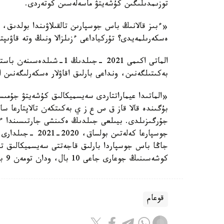
توزىمدىلىگىن كۇشەيتۋ ماسەلەسىن كوتەردى.
«ءبىز قالانىڭ باس جوسپارىن تالقىلاۋىندا بولدىق، 
ەسكەرىلمەيدى؟ تۇركياداعى ءزىلزالا ونىڭ وتە قاۋى
الماتى اكىمى 2021 -جىلدىڭ
بەكىتىلگەنىن، ونداعى بارلىق اقاۋلار ەسكەرلىگەنىن ا
«الماتىدا عيماراتتاردى سەيسميكالىق كۇشەيتۋ جۇمىس
جۇرگىزىلدى. بيىلعى جىلدىڭ ەكىنشى جارتىسىندا ءبى
جوسپارعا كەلەتىن 
جاڭا باس جوسپاردا بارلىق قاجەتتى سەيسميكالىق تال
كوشەسىنىڭ جوعارى جاعى 10 بال، ودان تومەن 9 بالدىق ايماقتا ورنالاسقان»، - دەدى اكىم.
قوعام