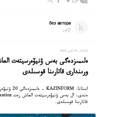
без автора
اۆتور
14:23, 07 تامىز 2026
ەلىمىزدەگى بەس ۋنيۆەرسيتەت العا
ورىندارى قاتارىنا قوسىلدى
قاتارىنا قوسىلدى.