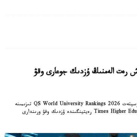
ش رەت الەمنىڭ ۇزدىك جوعارى وقۋ
استانا. KAZINFORM - ەلىمىزدەگى 20 ۋنيۆەرسيتەت QS World University Rankings 2026 تىزىمىنە
ەندى، ال بەس ۋنيۆەرسيتەت العاش رەت Times Higher Education رەيتينگىندە ۇزدىك وقۋ ورىندارى