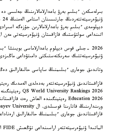
بىرلەسكەن ءبىلىم بەرۋ باعدارلامالارىنىڭ جەلىسى دە
ديپلومدى ءبىلىم بەرۋ باعدارلامالارىن جۇزەگە اسىرا
اتىنداعى سولتۇستىك قازاقستان ۋنيۆەرسيتەتى مەن اري
2026 -جىلى قوس ديپلوم باعدارلاماسى بويىنشا ءبى
ۋنيۆەرسيتەتتىك سەرىكتەستىكتى دامىتۋداعى ماڭىزدى
وتاندىق جوعارى ءبىلىمنىڭ ساپاسى حالىقارالىق دەڭگ
قازاقستاندىق ۋنيۆەرسيتەتتەر بەدەلدى الەمدىك رەيتي
Education 2026 رەيتينگىندە العاش رەت 
قازاقستاندىق جوعارى ءبىلىمنىڭ حالىقارالىق ارەنادا
الماتىدا ۋنيۆەرسيتەتتەر اراسىنداعى تۇڭعىش FIDE الەم چەمپيوناتى وتەتىنىن جازعان بولاتىنبىز.