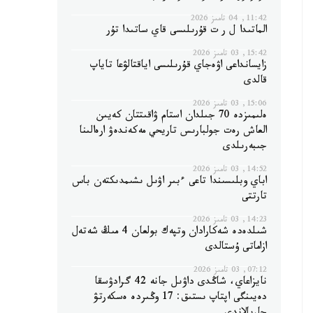
11:42, 04 تامىز 2026
الماتىدا ل ر ت قۇرىلىسى قاي ساتىدا تۇر
15:42, 03 تامىز 2026
زايسانداعى اۋەجاي قۇرىلىسى اياقتالۋعا تاياپ
قالدى
15:06, 03 تامىز 2026
ەلىمىزدە 70 جىلدان استام ۋاقىتتان كەيىن
العاش رەت جولبارىس تاريحي مەكەندەۋ ارەالىنا
جىبەرىلدى
14:52, 03 تامىز 2026
اباي وبلىسىندا تاعى ءبىر اۋىل ىشىمدىكتەن باس
تارتتى
14:23, 03 تامىز 2026
شىلدەدە شەكارادان وتپەك بولعان 4 مىڭ شەتەل
ازاماتى ۇستالدى
07:12, 03 تامىز 2026
نايزاعاي، شاڭدى داۋىل جانە 42 گرادۋسقا
دەيىنگى اپتاپ ىستىق: 17 وڭىردە ەسكەرتۋ