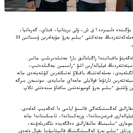
 بۇگىندە ەلىمىزدە ا ق ش، ۇلى بريتانيا، قىتاي، گەرمانيا،
فرانسيا، وڭتۇستىك كورەيا، رەسەي جانە باسقا دا مەملەكەتتەردىڭ جەتەكشى ءبىلىم بەرۋ جۇيەلەرىن ۇسىناتىن 33
.
ەڭەيتۋ ماقساتىندا زاڭنامالىق بازا جەتىلدىرىلىپ جاتىر.
رسيتەتتەردىڭ فيليالدارىن اشۋ ءراسىمىن جەڭىلدەتىپ،
بەلگىلەيدى، مەملەكەتتىك باقىلاۋ تەتىكتەرىن كۇشەيتەدى جانە
سيتەتتەرىن تارتۋعا قولايلى جاعداي جاسايدى. سونىمەن بىرگە
 ۇلتتىق ءبىلىم بەرۋ كومپونەنتىن ساقتاۋ مىندەتتى تالاپ
ىقارالىق كەڭىستىكتەگى قاتىسۋ اياسى دا كەڭەيىپ كەلەدى.
يالدارى قىرعىزستاندا، وزبەكستاندا، تاجىكستاندا جانە
وعارى ءبىلىمنىڭ حالىقارالىق دەڭگەيدە ىلگەرىلەۋىنە،
 ورتاق ءبىلىم بەرۋ كەڭىستىگىنىڭ قالىپتاسۋىنا ىقپال ەتەدى.