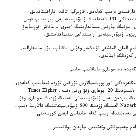
 قارقىندى دامىپ كەلەدى. قازىرگى تاڭدا قازاقستاندىق
ۋنيۆەرسيتەتتەردىڭ جارتىسىنان استامى الەمنىڭ 24 ەلىندەگى 131 شەتەلدىك ۋنيۆەرسيتەتپەن بىرلەسىپ قوس
دى. سونىڭ جارقىن مىسالدارىنىڭ ءبىرى - ماناش قوزىبايەۆ
زونا ۋنيۆەرسيتەتى اراسىنداعى ىنتىماقتاستىق.
لىم العان العاشقى تۇلەكتەر وقۋىن اياقتاپ، بۇل حالىقارالىق
 كەزەڭگە اينالدى.
ەيدە دە جوعارى باعالانىپ جاتىر.
نگتەردەگى ءوز پوزيتسيالارىن تۇراقتى تۇردە نىعايتىپ كەلەدى.
QS World University Rankings 2026 رەيتينگىنە ەلىمىزدىڭ 20 جوعارى وقۋ ورنى ەنسە، Times Higher
قازاقستاننىڭ بىردەن بەس ۋنيۆەرسيتەتى الەمنىڭ ۇزدىك جوعارى وقۋ
ورىندارىنىڭ قاتارىنا قوسىلدى. ال Nazarbayev University الەمنىڭ ۇزدىك 500 ۋنيۆەرسيتەتىنىڭ قاتارىنا ەنىپ،
عى بەدەلىنىڭ ارتىپ كەلە جاتقانىن ايقىن كورسەتتى.