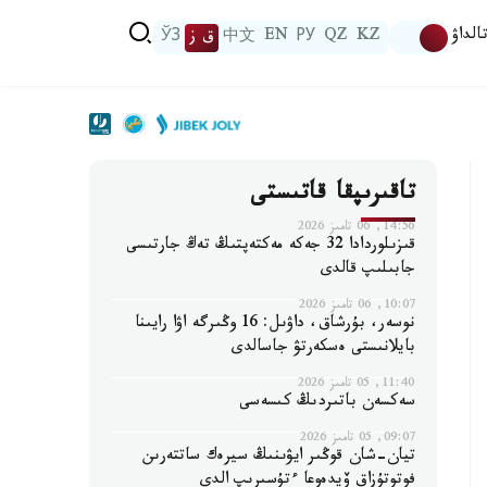
الداۋ
KZ
QZ
РУ
EN
中文
ق ز
ЎЗ
تاقىرىپقا قاتىستى
14:56, 06 تامىز 2026
قىزىلوردادا 32 جەكە مەكتەپتىڭ تەڭ جارتىسى
جابىلىپ قالدى
10:07, 06 تامىز 2026
نوسەر، بۇرشاق، داۋىل: 16 وڭىرگە اۋا رايىنا
بايلانىستى ەسكەرتۋ جاسالدى
11:40, 05 تامىز 2026
سەكسەن باتىردىڭ كىسەسى
09:07, 05 تامىز 2026
تيان-شان قوڭىر ايۋىنىڭ سيرەك ساتتەرىن
فوتوتۇزاق ۆيدەوعا ءتۇسىرىپ الدى