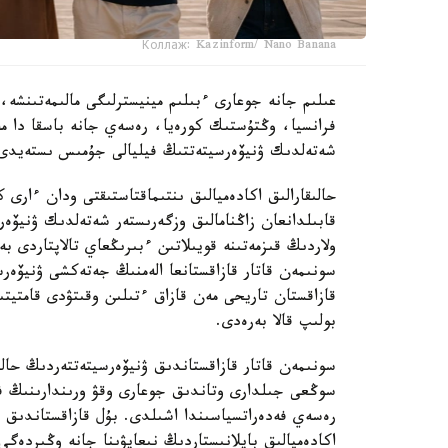
Коллаж: Kazinform/ Nano Banana
عىلىم جانە جوعارى ءبىلىم مينيسترلىگى مالىمەتىنشە،
شەتەلدىك ۋنيۆەرسيتەتتىڭ فيليالى جۇمىس ىستەيدى
حالىقارالىق اكادەميالىق ىنتىماقتاستىقتى ودان ءارى ك
قابىلدانعان زاڭنامالىق وزگەرىستەر شەتەلدىك ۋنيۆە
ولاردىڭ قىزمەتىنە قويىلاتىن ءبىرىڭعاي تالاپتاردى 
سونىمەن قاتار قازاقستانعا الەمنىڭ جەتەكشى ۋنيۆەر
قازاقستان تاريحى مەن قازاق ءتىلىن وقىتۋدى قامتيتىن
بولىپ قالا بەرەدى.
سونىمەن قاتار قازاقستاندىق ۋنيۆەرسيتەتتەردىڭ حال
سوڭعى جىلدارى وتاندىق جوعارى وقۋ ورىندارىنىڭ فيل
رەسەي فەدەراتسياسىندا اشىلدى. بۇل قازاقستاندىق ج
اكادەميالىق بايلانىستاردىڭ نىعايۋىنا جانە وڭىردەگى