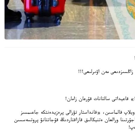
زاڭسىزدىعى مەن اۋىرلىعى!!!
 قاعيداتى سالتانات قۇرعان زامان!
ويلاپ قالماسىن، «قانداستار تۋرالى پرەزيدەنتكە جاعىمسىز
جۇرتىنا ورالعان ەتنيكالىق قازاقتاردىڭ قۇجاتتانۋ پروتسەسسىن
پ!