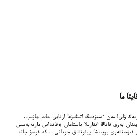
تا ما
ەرجان ساپاربەك ۇلى! مەن ءسىزدىڭ اتىڭىزعا ارنايى حات جازىپ،
نان بەرى قاتاڭ اتقارىلا باستاعان «قانداس مارتەبەسىن
 قىزمەتتەرى بويىنشا پيلوتتىق جوبانى ىسكە قوسۋ جانە