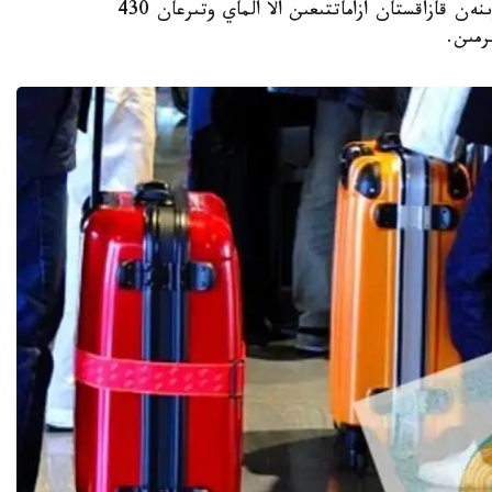
ىسكە اسىرۋ تۋرالى بىرلەسكەن بۇيرىقتىڭ كەسىرىنەن قازاقستان ازاماتتىعىن الا الماي وتىرعان 430
رمىن.