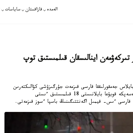
الەمدە
قازاقستان
ساياسات
ت
 تىركەۋمەن اينالىسقان قىلمىستىق توپ
جىلدان باستاپ سىبايلاس جەمقورلىققا قارسى قىزمەت جۇرگىزۋشى كۋالىكتەرىن
زاڭسىز بەرۋگە جانە شەتەلدىك اۆتوموبيلدەردى ەسەپكە قويۋعا بايلانىستى 18 قىلمىستىق ءىستى
 قارسى ءىس- قيمىل اگەنتتىگىنىڭ باسپا ءسوز قىزمەتى.