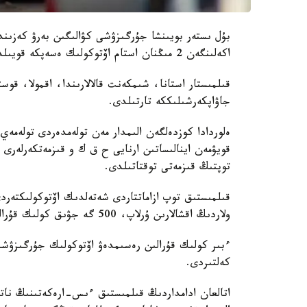
اكەلىنگەن 2 مىڭنان استام اۆتوكولىك ەسەپكە قويىلدى.
جاۋاپكەرشىلىككە تارتىلدى.
ەلوردادا كوزدەلگەن الىمدار مەن تولەمدەردى تولەمەي
قويۋمەن اينالىساتىن ارنايى ح ق ك و قىزمەتكەرلەرى م
توپتىڭ قىزمەتى توقتاتىلدى.
قىلمىستىق توپ ازاماتتاردى شەتەلدىك اۆتوكولىكتەرد
ولاردىڭ اقشالارىن ۇرلاپ، 500 گە جۋىق كولىك قۇرالىن زاڭسىز تىركەۋدى جۇزەگە اسىردى.
كەلتىردى.
اتالعان ادامداردىڭ قىلمىستىق ءىس-ارەكەتىنىڭ نات