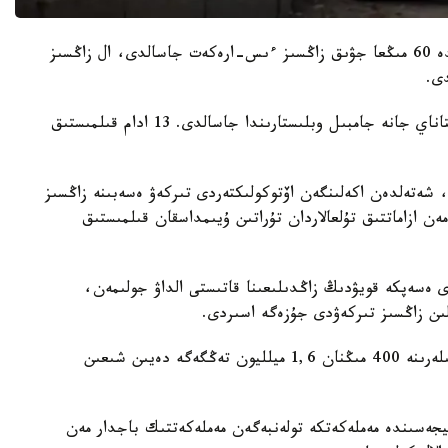
بۇل ىستەر بويىنشا جۇرگىزۋشى كۋالىگىن بەرۋ كەزىندە 60 مىڭعا جۋىق زاڭسىز ءىس-ارەكەت جاسالدى، ال زاڭسىز
قىلمىستار استانا، شىمكەنت قالالارىندا، اقمولا، قوستاناي جانە جامبىل وبلىستارىندا جاسالدى. 13 ادام قىلمىستىق
، شەتەلدەن اكەلىنگەن اۆتوكولىكتەردى تىركەۋ ەسەبىنە زاڭسىز
ەن ازاماتتىق تۇلعالاردان تۇراتىن ۇيىمداسقان قىلمىستىق
ى ەسەپكە قويۋدىڭ زاڭدىلىعىنا قاتىستى الداۋ جولىمەن،
ءبىر كولىك قۇرالىن رەسىمدەۋ اۆتوكولىك جۇرگىزۋشىلەرىنە 400 مىڭنان 1,6 ميلليون تەڭگەگە دەيىن شىعىن
يجەسىندە مەملەكەتكە تولەنبەگەن مەملەكەتتىك باجدار مەن