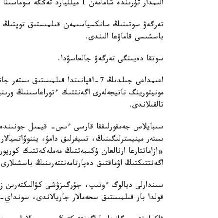
الىمدار تۇرىندە شامامەن 1 ميلليارد تەڭگە سوماسىنا زالال كەلتىرىلدى.
باسشىسى قاماۋعا الىندى.
سوتقا دەيىنگى تەرگەۋ جالعاسۋدا.
اعىمداعى جىلدىڭ 7-اقپانىندا قىلمىست
مونيتورينگ ناتيجەلەرى اگەنتتىك ءتوراعاسىنىڭ ورى
تالقىلاندى.
سىبايلاس جەمقورلىققا قارسى ءىس- قيمىل جونىندە
ىستەر مينيسترلىگىنىڭ، تسيفرلىق دامۋ، يننوۆاتسيالا
«ازاماتتارعا ارنالعان ۇكىمەتتىڭ مەملەكەتتىك كورپو
اگەنتتىكتىڭ اۋماقتىق دەپارتامەنتتەرىنىڭ باسشىلارى 
سىندارلى ديالوگ ءوتىپ، جۇرگىزۋشى كۋالىكتەرىن زا
قولدا بار قىلمىستىق سحەمالار جاريالاندى، سونداي-ا