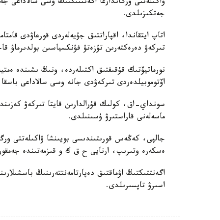
ۋاكىلەتتى ورگاندارعا اگەنتتىكتىڭ وسى سالاداعى جە
جەتكىزىلدى.
اتاپ ايتقاندا، اقپاراتتىق جۇيەلەردى قورعاۋدى قامت
تىركەۋ دەرەكتەرىن تۇزەتۋ فۋنكسياسىن بولدىرماۋ قا
نورماتيۆتىك قۇقىقتىق اكتىلەردە، ونىڭ ىشىندە ەم
اۆتوموبيلدەردى تىركەۋدى جانە وسى سالاداعى باسقا د
ماسەلەنى قاراستىرۋ ۇسىنىلدى.
جالپى، كەڭەس قورىتىندىسى بويىنشا ۋاكىلەتتى ورگان
ەسكەرە وتىرىپ، ارنايى ح ق ك و قىزمەتىندە جەمقورل
اگەنتتىكتىڭ اۋماقتىق دەپارتامەنتتەرىنىڭ باسشىلا
اسىرۋ تاپسىرىلدى.