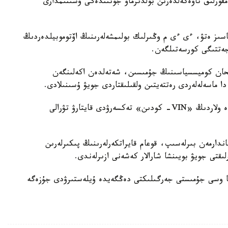
مقورلىق تاۋەكەلدەرىن بولدىرماۋ جونىندەگى ۇسىنىمدارى
اماسىز ەتۋ، ءى ءى م وڭىرلىك بولىمشەلەرىنىڭ اۆتوموبيلدەردىڭ
جەتتىگى كورسەتىلگەن.
تيحان كوميسسياسىنىڭ جۇمىسىن، شەتەلدەن اكەلىنگەن
ا ماسەلەلەردى رەتتەيتىن ولقىلىقتاردى جويۋ ۇسىنىلادى.
سونداي-اق، كولىك قۇرالدارىن قايتا تىركەۋ كەزىندە ولاردىڭ «VIN- كودىن» تەكسەرۋدى قايتارۋ تۋرالى
دارمەن بىرلەسىپ، قوعام قايراتكەرلەرىنىڭ پىكىرلەرىن
ىقتى جويۋ بويىنشا شارالار كەشەنى ازىرلەندى.
رىنا وسى جۇمىستى جەرگىلىكتى دەڭگەيدە ۇيلەستىرۋدى جۇزەگە