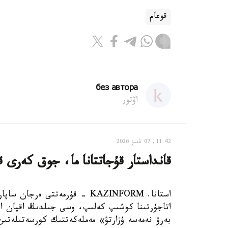
قوعام
без автора
اۆتور
11:42, 07 تامىز 2026
قانداستار قۇجاتتانا ما، جوق كەرى قاي
استانا. KAZINFORM - قۇرمەتتى 
اتاجۇرتىنا كوشىپ كەلىپ، وسى جىلدىڭ اقپان ايى
بەرۋ نەمەسە ۇزارتۋ» مەملەكەتتىك كورسەتىلەتىن