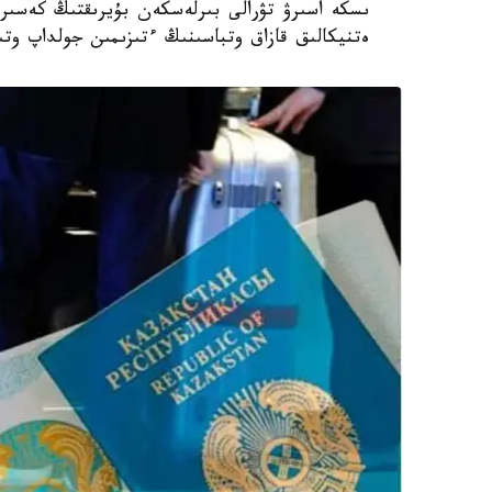
ەتنيكالىق قازاق وتباسىنىڭ ءتىزىمىن جولداپ وتى