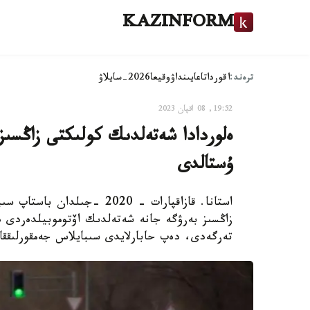
KAZINFORM
ترەند:
اقوردا
تاعايىنداۋ
وقيعا
2026-سايلاۋ
19:52, 08 اقپان 2023
ەلوردادا شەتەلدىك كولىكتى زاڭسىز
ۇستالدى
استانا. قازاقپارات - 2020 -
تەرگەدى، دەپ حابارلايدى سىبايلاس جەمقورلىققا