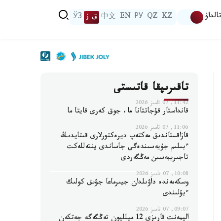
الداۋ
KZ
QZ
РУ
EN
中文
ق ز
ЎЗ
تاقىرىپقا قاتىستى
11:42, 07 تامىز 2026
قانداستار قۇجاتتانا ما، جوق كەرى قايتا ما
11:06, 07 تامىز 2026
قازاقستاندىق مەكتەپ ديرەكتورلارى قىتايدىڭ
ءبىلىم جۇيەسىندەگى جاساندى ينتەللەكت
تاجىريبەسىن مەڭگەردى
10:08, 07 تامىز 2026
وسكەمەندە داۋىلدان جيىرماعا جۋىق كولىك
ءبۇلىندى
09:07, 07 تامىز 2026
اليمەنت قارىزى 12 ميلليون تەڭگەگە جەتكەن