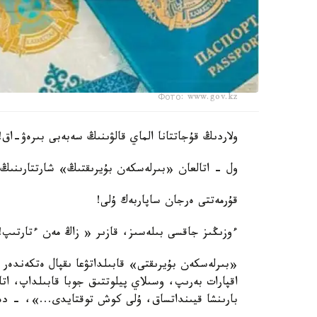
Фото: www.gov.kz
ولاردىڭ قۇجاتتانا الماي قالۋىنىڭ سەبەبى بىرەۋ-اق!
ول - اتالعان «بىرلەسكەن بۇيرىقتىڭ» شارتتارىنىڭ 
قۇرمەتتى ەرجان ساپاربەك ۇلى!
ءوزىڭىز جاقسى بىلەسىز، قازىر « زاڭ مەن ءتارتىپ!»
«بىرلەسكەن بۇيرىقتى» قابىلداتۋعا ىقپال ەتكەندەر 
اقپارات بەرىپ، وسىلاي پيلوتتىق جوبا قابىلداپ، اتا
بارىنشا قيىنداتساق، ۇلى كوش توقتايدى...»، - دە