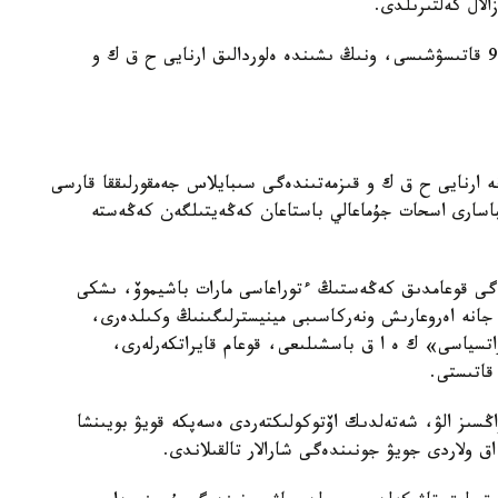
تەرگەۋ سوتىنىڭ سانكسياسىمەن قىلمىستىق توپتىڭ 9 قاتىسۋشىسى، ونىڭ ىشىندە ەلوردالىق ارنايى ح ق ك و
ىق ىستەر جانە ارنايى ح ق ك و قىزمەتىندەگى سىبايلاس جەمقورلىققا قارسى
نباسارى اسحات جۇماعالي باستاعان كەڭەيتىلگەن كەڭەستە
گى قوعامدىق كەڭەستىڭ ءتوراعاسى مارات باشيموۆ، ىشكى
ر جانە اەروعارىش ونەركاسىبى مينيسترلىگىنىڭ وكىلدەرى،
راتسياسى» ك ە ا ق باسشىلىعى، قوعام قايراتكەرلەرى،
قاتىستى.
ڭسىز الۋ، شەتەلدىك اۆتوكولىكتەردى ەسەپكە قويۋ بويىنشا
ق ولاردى جويۋ جونىندەگى شارالار تالقىلاندى.