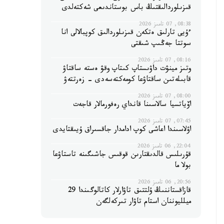
قىزىلوردالىقتىڭ باس بوستاندىعى شەكتەلدى
08:38, 07 تامىز 2026
ءۇيى تارلىق ەتكەن قىزىلوردالىق كوپبالالى انا
سوتتا جەڭىپ شىقتى
08:16, 07 تامىز 2026
وتىز مينۋت داۋىستاپ كىتاپ وقۋ ەستە ساقتاۋ
قابىلەتىن ساقتاۋعا كومەكتەسەدى - زەرتتەۋ
08:00, 07 تامىز 2026
اۆياتسيا سالاسىنا قانداي رەفورمالار قاجەت
07:45, 07 تامىز 2026
اۋلاسىندا اعاشى كوپ ادامدار جاقسىراق ۇيىقتايدى
22:04, 06 تامىز 2026
قۇرىلىس قالدىقتارىن قوقىس جاشىگىنە تاستاۋعا
بولا ما
20:56, 06 تامىز 2026
قازاقستاننىڭ ۇلتتىق تاۋارلار كاتالوگىندا 29
ميلليوننان استام تاۋار تىركەلگەن