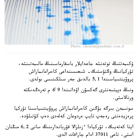
Photo: ekonomigundemi.com.tr
ۇكىمەتتىڭ توتەنشە جاعدايلار باسقارماسىنىڭ مالىمەتىنشە،
تۇركيانىڭ وڭتۇستىك- شىعىسىنداعى كاحرامانماراش
پروۆينتسياسىندا 5,1 بالدىق جەر سىلكىنىسى بولدى.
ونىڭ ەپيتسەنترى گەكسۋن اۋدانىندا 9 ك م تەرەڭدىكتە
ورنالاستى.
سونىمەن بىرگە بۇگىن كاحرامانماراش پروۆينتسياسىنا تۇركيا
پرەزيدەنتى رەجەپ تايپ ەردوعان كەلەدى دەپ كۇتىلۋدە.
ايتا كەتەيىك، تۇركيادا ءزىلزالا قۇرباندارىنىڭ سانى 6,2 مىڭنان
استى، تاعى 37011 ادام جاراقات الدى.