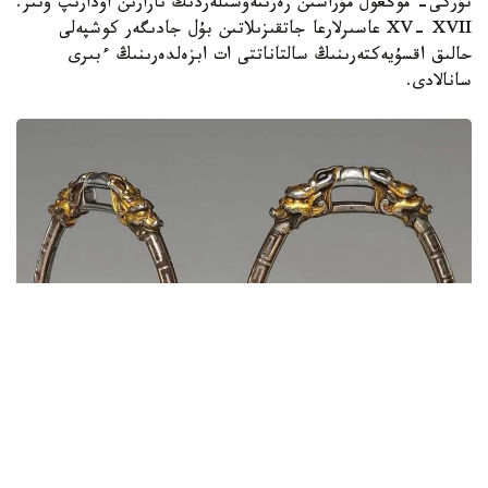
تۇركى- موڭعول مۇراسىن زەرتتەۋشىلەردىڭ نازارىن اۋدارىپ وتىر.
XV- XVII عاسىرلارعا جاتقىزىلاتىن بۇل جادىگەر كوشپەلى
حالىق اقسۇيەكتەرىنىڭ سالتاناتتى ات ابزەلدەرىنىڭ ءبىرى
سانالادى.
سۋرەت: دۇيسەنالى ءالىماقىننىڭ مۇراعاتىنان الىندى