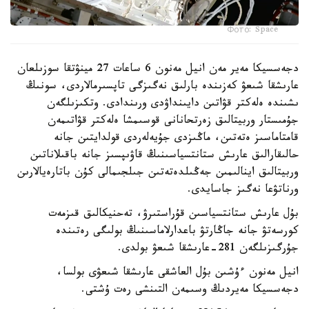
Фото: Space
دجەسسيكا مەير مەن انيل مەنون 6 ساعات 27 مينۋتقا سوزىلعان
عارىشقا شىعۋ كەزىندە بارلىق نەگىزگى تاپسىرمالاردى، سونىڭ
ىشىندە ەلەكتر قۋاتىن دايىنداۋدى ورىندادى. وتكىزىلگەن
جۇمىستار وربيتالىق زەرتحانانى قوسىمشا ەلەكتر قۋاتىمەن
قامتاماسىز ەتەتىن، ماڭىزدى جۇيەلەردى قولدايتىن جانە
حالىقارالىق عارىش ستانتسياسىنىڭ قاۋىپسىز جانە باقىلاناتىن
وربيتالىق اينالىمىن جەڭىلدەتەتىن جىلجىمالى كۇن باتارەيالارىن
ورناتۋعا نەگىز جاسايدى.
بۇل عارىش ستانتسياسىن قۇراستىرۋ، تەحنيكالىق قىزمەت
كورسەتۋ جانە جاڭارتۋ باعدارلاماسىنىڭ بولىگى رەتىندە
جۇرگىزىلگەن 281-عارىشقا شىعۋ بولدى.
انيل مەنون ءۇشىن بۇل العاشقى عارىشقا شىعۋى بولسا،
دجەسسيكا مەيردىڭ وسىمەن التىنشى رەت ۇشتى.