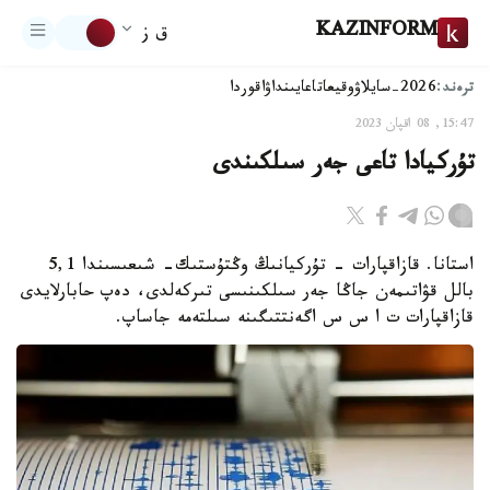
KAZINFORM
ق ز
ترەند:
2026-سايلاۋ
وقيعا
تاعايىنداۋ
اقوردا
15:47, 08 اقپان 2023
تۇركيادا تاعى جەر سىلكىندى
استانا. قازاقپارات - تۇركيانىڭ وڭتۇستىك- شىعىسىندا 5,1
بالل قۋاتىمەن جاڭا جەر سىلكىنىسى تىركەلدى، دەپ حابارلايدى
قازاقپارات ت ا س س اگەنتتىگىنە سىلتەمە جاساپ.