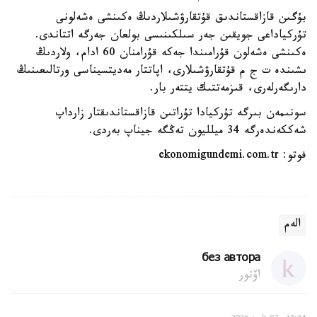
بۇگىن قازاقستاندىق قۇتقارۋشىلاردىڭ ەكىنشى ەشەلونى
تۇركياداعى جويقىن جەر سىلكىنىسى بولعان جەرگە اتتاندى.
ەكىنشى ەشەلون قۇرامىندا جەكە قۇرامنان 60 ادام، ولاردىڭ
ىشىندە ت ج م قۇتقارۋشىلارى، اپاتتار مەديتسيناسى ورتالىعىنىڭ
دارىگەرلەرى، قىزمەتتىك يتتەر بار.
سونىمەن بىرگە تۇركيادا تۇراتىن قازاقستاندىقتار زارداپ
شەككەندەرگە 34 ميلليون تەڭگە جيناپ بەردى.
فوتو: ekonomigundemi.com.tr
الەم
без автора
اۆتور