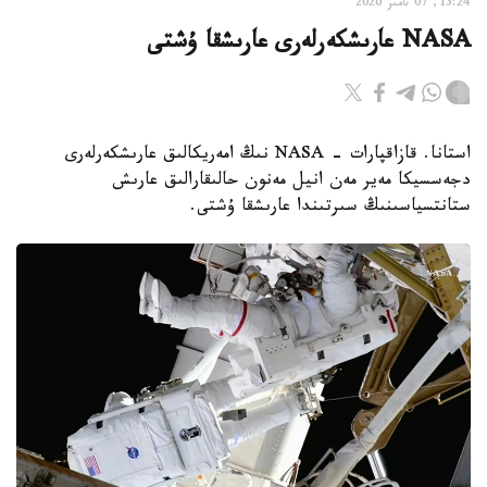
13:24, 07 تامىز 2026
NASA عارىشكەرلەرى عارىشقا ۇشتى
استانا. قازاقپارات - NASA نىڭ امەريكالىق عارىشكەرلەرى
دجەسسيكا مەير مەن انيل مەنون حالىقارالىق عارىش
ستانتسياسىنىڭ سىرتىندا عارىشقا ۇشتى.