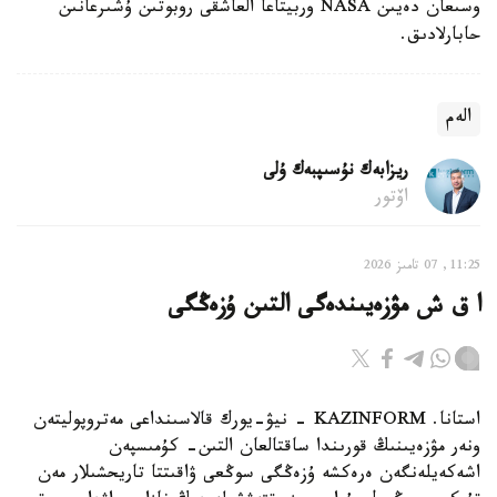
وسىعان دەيىن NASA وربيتاعا العاشقى روبوتىن ۇشىرعانىن
حابارلادىق.
الەم
ريزابەك نۇسىپبەك ۇلى
اۆتور
11:25, 07 تامىز 2026
ا ق ش مۋزەيىندەگى التىن ۇزەڭگى
استانا. KAZINFORM - نيۋ-يورك قالاسىنداعى مەتروپوليتەن
ونەر مۋزەيىنىڭ قورىندا ساقتالعان التىن- كۇمىسپەن
اشەكەيلەنگەن ەرەكشە ۇزەڭگى سوڭعى ۋاقىتتا تاريحشىلار مەن