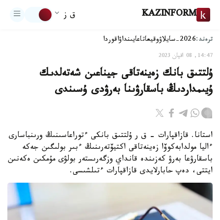
KAZINFORM
ق ز
ترەند:
2026-سايلاۋ
وقيعا
تاعايىنداۋ
اقوردا
14:47, 08 اقپان 2023
ۇلتتىق بانك زەينەتاقى جيناعىن شەتەلدىك
ۇيىمداردىڭ باسقارۋىنا بەرۋدى ۇسىندى
استانا. قازاقپارات – ق ر ۇلتتىق بانكى ءتوراعاسىنىڭ ورىنباسارى
ءاليا مولدابەكوۆا زەينەتاقى اكتيۆتەرىنىڭ ءبىر بولىگىن جەكە
باسقارۋعا بەرۋ كەزىندە قانداي وزگەرىستەر بولۋى مۇمكىن ەكەنىن
ايتتى، دەپ حابارلايدى قازاقپارات ءتىلشىسى.