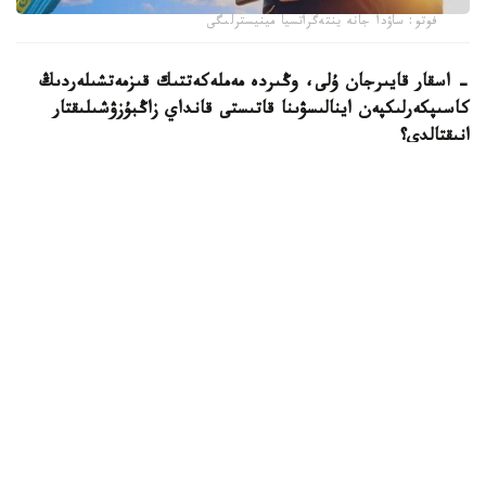
فوتو: ساۋدا جانە ينتەگراتسيا مينيسترلىگى
- اسقار قايىرجان ۇلى، وڭىردە مەملەكەتتىك قىزمەتشىلەردىڭ
كاسىپكەرلىكپەن اينالىسۋىنا قاتىستى قانداي زاڭبۇزۋشىلىقتار
انىقتالدى؟
- ءيا، ەكى دەرەك انىقتالىپ وتىر. ءبىرىنشى جاعدايدا سوتتىڭ
زاڭدى كۇشىنە ەنگەن شەشىمى نەگىزىندە مەملەكەتتىك
قىزمەتشى زاڭ تالاپتارىن بۇزعان تەرىس قىلىعى ءۇشىن
مەملەكەتتىك قىزمەتتەن بوساتىلدى.
ەكىنشى جاعدايدا مەملەكەتتىك قىزمەتشى بالا كۇتىمى بويىنشا
دەمالىستا ءجۇرىپ، جەكە كاسىپكەر رەتىندە تىركەلگەن. ءىستى
قاراۋ ناتيجەسىندە سوت ونى قازاقستان رەسپۋبليكاسىنىڭ
اكىمشىلىك قۇقىق بۇزۋشىلىق تۋرالى كودەكسىنىڭ 154-بابى
بويىنشا اكىمشىلىك جاۋاپكەرشىلىككە تارتىپ، 605 مىڭ تەڭگە
مولشەرىندە ايىپپۇل سالدى.
مۇندا ءبىر ماڭىزدى جايتتى اتاپ وتكەن ءجون. بالا كۇتىمى