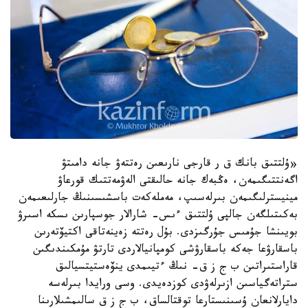
«ۇلتتىق بانك ق ر قارجى نارىعىن رەتتەۋ جانە دامىتۋ
اگەنتتىگىمەن، ەڭبەك جانە حالىقتى الەۋمەتتىك قورعاۋ
مينيسترلىگىمەن بىرلەسىپ، مەملەكەت باسشىسىنىڭ جارلىعىمەن
بەكىتىلگەن جالپى ۇلتتىق ءىس- شارالار جوسپارىن ىسكە اسىرۋ
بويىنشا جۇمىس جۇرگىزدى. بۇل رەتتە زەينەتاقى اكتيۆتەرىن
باسقارۋعا جەكە باسقارۋشى كومپانيالاردى تارتۋ مۇمكىندىگىن
قاراستىراتىن ب ج ز ق- نىڭ ءتيىمدى ينۆەستيتسيالىق
ستراتەگياسىن ازىرلەۋدى كوزدەيدى. وسى ورايدا بىرلەسە
دايارلانعان ۇسىنىستارعا توقتالساق، ب ج ز ق سالىمشىلارىنا