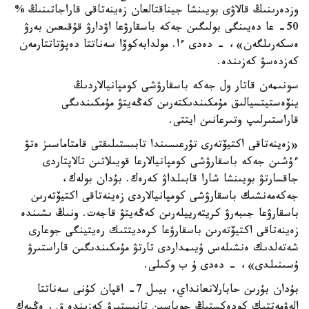
وزدەرىنىڭ قالاۋى بويىنشا جيناقتالعان زەينەتاقى قاراجاتىنىڭ %
50- عا دەيىنگى بولىگىن جەكە باسقارۋعا اۋدارۋ قۇقىعىن بەرۋ
ەسكەرىلگەن»، - دەدى ءا. مولدابەكوۆا سەناتتا دەپۋتاتتارمەن
كەزدەسۋ كەزىندە.
سونىمەن قاتار ول جەكە باسقارۋشى كومپانيالاردىڭ
ينۆەستيتسيالىق مۇمكىندىكتەرىن كەڭەيتۋ مۇمكىندىگى
قاراستىرلىپ وتىرعانىن ايتتى.
«زەينەتاقى اكتيۆتەرى تۇرعىسىندا تابىستىلىقتى قامتاماسىز ەتۋ
ءۇشىن جەكە باسقارۋشى كومپانيالارعا قويىلاتىن تالاپتاردى
جاقسارتۋ بويىنشا شارا قابىلداۋ كەرەك. بۇدان بولەك،
جەكەمەنشىك باسقارۋشى كومپانيالاردى زەينەتاقى اكتيۆتەرىن
باسقارۋعا جىبەرۋ كريتەرييلەرىن كەڭەيتۋ قاجەت. ونىڭ ىشىندە
زەينەتاقى اكتيۆتەرىن باسقارۋعا كرەديتتىك رەيتينگى جوعارى
شەتەلدىك ەنشىلەس ۇيىمداردى تارتۋ مۇمكىندىگىن قاراستىرۋ
ۇسىنىلدى»، - دەدى ۇ ب وكىلى.
بۇدان بۇرىن حابارلانعانداي، بيىل 7- اقپان كۇنى سەناتتا
الەۋمەتتىك كودەكستىڭ جوباسىن تانىستىرۋ كەزىندە ق ر ەڭبەك