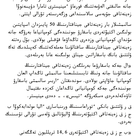
جانە حالىقتى الەۋمەتتىك قورعاۋ ءمينيسترى تامارا دۇيسەنوۆا
زەينەتاقى جۇيەسى سالاسىنداعى وزگەرىستەر تۋرالى ايتتى.
سالىمشىلار بار زەينەتاقى جيناقتارىنىڭ 50 پايىزدان اسپايتىن
بولىگىن اكتيۆتەردى باسقارۋ جونىندەگى كومپانياعا بەرۋگە جانە
مۇنداي كومپانيانى وزدەرى تاڭداۋعا قۇقىلى بولادى. بۇل رەتتە
زەينەتاقى جيناقتارىنىڭ ساقتالۋىنا مەملەكەتتىك كەپىلدىك تەك
ۇلتتىق بانك باسقاراتىن جيناق بولىگىنە عانا بەرىلەدى.
«ال جەكە باسقارۋعا بەرىلگەن زەينەتاقى جيناقتارىنىڭ
ساقتالۋىنا جانە ونىڭ تابىستىلىعىنا سالىمشى تاڭداپ العان
كومپانيا جاۋاپتى بولادى. سوندىقتان ءاربىر سالىمشى باسقارۋ
جونىندەگى جەكە كومپانيانى تاڭداعان كەزدە ىقتيمال
تاۋەكەلدەردى ەسكەرۋگە ءتيىس»، - دەدى مينيستر.
ق ر ۇلتتىق بانكى ءتوراعاسىنىڭ ورىنباسارى ءاليا مولدابەكوۆا ب
ج ز ق زەينەتاقى اكتيۆتەرىنىڭ ۆاليۋتالىق ۇلەسى تۋرالى تۇسىنىك
بەردى.
«ب ج ز ق زەينەتاقى اكتيۆتەرى 14,6 تريلليون تەڭگەنى