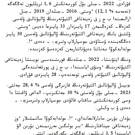
قۇرادى. 2022 -جىلى بۇل كورسەتكىش 1,6 تريلليون تەڭگەگە
(نەمەسە % 12,1) ءوستى. 2016 -جىلدان 2019 -جىل
ارالىعىندا ب ج ز ق زەينەتاقى اكتيۆتەرىنىڭ ۆاليۋتالىق ۇلەسى
كەزەڭ- كەزەڭىمەن 17 پايىزدان 33 پايىزعا دەيىن ءوستى.
ۇلتتىق بانك زەينەتاقى اكتيۆتەرىنىڭ ۆاليۋتالىق ۇلەسىن 30 پايىز
دەڭگەيىندە ۇستاۋدى جوسپارلاپ وتىر»، - دەدى ءا.
مولدابەكوۆا سەناتتا دەپۋتاتتارمەن كەزدەسۋ كەزىندە.
ونىڭ ايتۋىنشا، 2022 -جىلدىڭ قورىتىندىسى بويىنشا زەينەتاقى
اكتيۆتەرىنىڭ ءوسۋى اياسىندا، ب ج ز ق پورتفەلىندەگى
ۆاليۋتالىق اكتيۆتەر ۇلەسى تومەندەپ، 28 پايىزدى قۇرادى.
«بيىل ۆاليۋتالىق اكتيۆتەردىڭ قازىرگى ۇلەسى % 28,4 جەتتى.
2023 -جىلى بۇل ۇلەستى % 30 جەتكىزىپ، الداعى ۋاقىتتا دا
وسى كورسەتكىشتى ساقتاپ قالۋدى جوسپارلاپ وتىرمىز»، -
دەدى ۇ ب وكىلى.
بۇدان بۇرىن حابارلانعانداي، ءا. مولدابەكوۆا سالىمشىلار ءوز
زەينەتاقى جيناقتارىنىڭ ءبىر بولىگىن مەرزىمىنەن بۇرىن الۋ
اياسىندا 3,5 تريلليون تەڭگەنى يگەرگەنىن ايتتى.