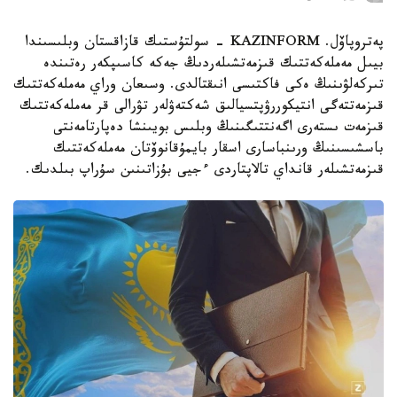
پەتروپاۆل. KAZINFORM - سولتۇستىك قازاقستان وبلىسىندا
بيىل مەملەكەتتىك قىزمەتشىلەردىڭ جەكە كاسىپكەر رەتىندە
تىركەلۋىنىڭ ەكى فاكتىسى انىقتالدى. وسىعان وراي مەملەكەتتىك
قىزمەتتەگى انتيكوررۋپتسيالىق شەكتەۋلەر تۋرالى قر مەملەكەتتىك
قىزمەت ىستەرى اگەنتتىگىنىڭ وبلىس بويىنشا دەپارتامەنتى
باسشىسىنىڭ ورىنباسارى اسقار بايمۇقانوۆتان مەملەكەتتىك
قىزمەتشىلەر قانداي تالاپتاردى ءجيى بۇزاتىنىن سۇراپ بىلدىك.