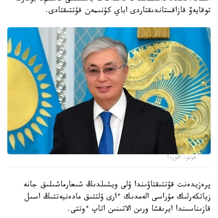
توقايەۆ قازاقستاندىقتاردى اباي كۇنىمەن قۇتتىقتادى.
فوتو: اقوردا
پرەزيدەنت قۇتتىقتاۋىندا ۇلى ويشىلدىڭ شىعارماشىلىق جانە
زياتكەرلىك مۇراسى الەمدىك ءارى ۇلتتىق مادەنيەتتىڭ اسىل
قازىناسىندا ايرىقشا ورىن الاتىنىن اتاپ ءوتتى.