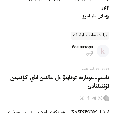
اۆتور
رۋسلان عابباسوۆ
بيلىك جانە ساياسات
без автора
اۆتور
08:16, 10 تامىز 2026
قاسىم-جومارت توقايەۆ ەل حالقىن اباي كۇنىمەن
قۇتتىقتادى
استانا. KAZINFORM - مەملەكەت باسشىسى قاسىم-جومارت