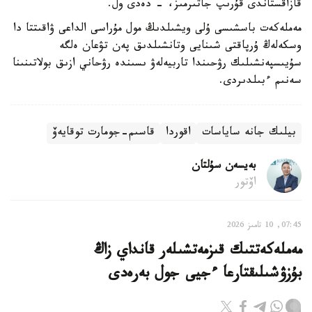
قازاقستاندى قۇرىپ جاتىرمىز، - دەدى ول.
مەملەكەت باسشىسى ۇلى ويشىلدىڭ مول مۇراسى الداعى ۋاقىتتا دا
وسكەلەڭ ۇرپاقتى شىنايى وتانشىلدىق پەن تۋعان ەلگە
سۇيىسپەنشىلىك رۋحىندا تاربيەلەۋ ىسىندە رۋحاني ازىق بولاتىنىنا
سەنىم ءبىلدىردى.
بيلىك جانە ساياسات
اقوردا
قاسىم-جومارت توقايەۆ
بەيسەن سۇلتان
اۆتور
07:45, 10 تامىز 2026
مەملەكەتتىك قىزمەتشىلەر قانداي زاڭ
بۇزۋشىلىقتارعا ءجيى جول بەرەدى