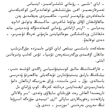
- اباي ءىلىمى - رۋحاني شامشىراعىمىز، اينىماس
تەمىرقازىعىمىز. اقىن جۇرتشىلىقتى تولعاندىراتىن كوكەيكەستى
ماسەلەلەردى بۇكپەسىز ايتىپ، حالقىمىزدى بەيقامدىق پەن
جالقاۋلىقتان اۋلاق بولۋعا شاقىردى. حاكىمنىڭ «تولىق ادام»
يدەياسى - ءاربىر ازاماتتى رۋحاني كەمەلدەنۋگە ۇندەيتىن جانە
ەشقاشان وزەكتىلىگىن جوعالتپايتىن مازمۇنى تەرەڭ تۇجىرىم، -
دەدى توقايەۆ.
مەملەكەت باسشىسى بيىلعى اباي كۇنى ەلىمىزدە جۇرگىزىلىپ
جاتقان اۋقىمدى وزگەرىستەرمەن تۇسپا- تۇس كەلىپ وتىرعانىن
ايتتى.
- قازاقستاننىڭ حالىق كونستيتۋتسياسى زاڭدى كۇشىنە ەنىپ،
بيلىكتىڭ بارلىق ينستيتۋتتارىن تۇبەگەيلى جاڭعىرتۋ ۇدەرىسى
باستالدى. بۇل - شىن مانىندە، ۇزاق مەرزىمگە ارنالعان دامۋ
باعدارىمىزدى ايقىندايتىن ەرەكشە كەزەڭ. كوپ ۇزاماي ەل
تاريحىندا العاش رەت قۇرىلتاي سايلاۋى وتەدى. ءبىر پالاتالى
پارلامەنت رەفورمالاردى ساپالى ءارى ءتيىمدى جۇزەگە اسىرۋعا
تىڭ سەرپىن بەرەتىنى ءسوزسىز - دەدى ول.