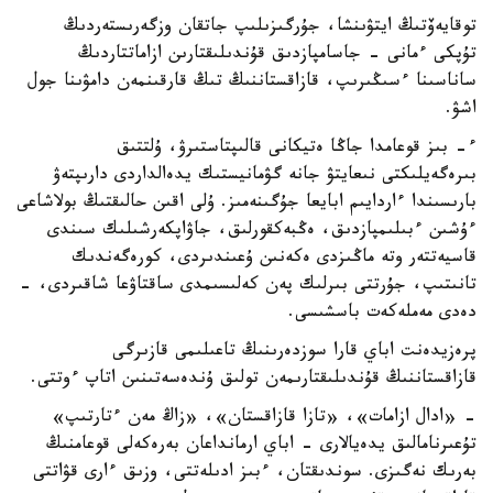
توقايەۆتىڭ ايتۋىنشا، جۇرگىزىلىپ جاتقان وزگەرىستەردىڭ
تۇپكى ءمانى - جاسامپازدىق قۇندىلىقتارىن ازاماتتاردىڭ
ساناسىنا ءسىڭىرىپ، قازاقستاننىڭ تىڭ قارقىنمەن دامۋىنا جول
اشۋ.
ء- بىز قوعامدا جاڭا ەتيكانى قالىپتاستىرۋ، ۇلتتىق
بىرەگەيلىكتى نىعايتۋ جانە گۋمانيستىك يدەالداردى دارىپتەۋ
بارىسىندا ءاردايىم ابايعا جۇگىنەمىز. ۇلى اقىن حالىقتىڭ بولاشاعى
ءۇشىن ءبىلىمپازدىق، ەڭبەكقورلىق، جاۋاپكەرشىلىك سىندى
قاسيەتتەر وتە ماڭىزدى ەكەنىن ۇعىندىردى، كورەگەندىك
تانىتىپ، جۇرتتى بىرلىك پەن كەلىسىمدى ساقتاۋعا شاقىردى، -
دەدى مەملەكەت باسشىسى.
پرەزيدەنت اباي قارا سوزدەرىنىڭ تاعىلىمى قازىرگى
قازاقستاننىڭ قۇندىلىقتارىمەن تولىق ۇندەسەتىنىن اتاپ ءوتتى.
- «ادال ازامات»، «تازا قازاقستان»، «زاڭ مەن ءتارتىپ»
تۇعىرنامالىق يدەيالارى - اباي ارمانداعان بەرەكەلى قوعامنىڭ
بەرىك نەگىزى. سوندىقتان، ءبىز ادىلەتتى، وزىق ءارى قۋاتتى