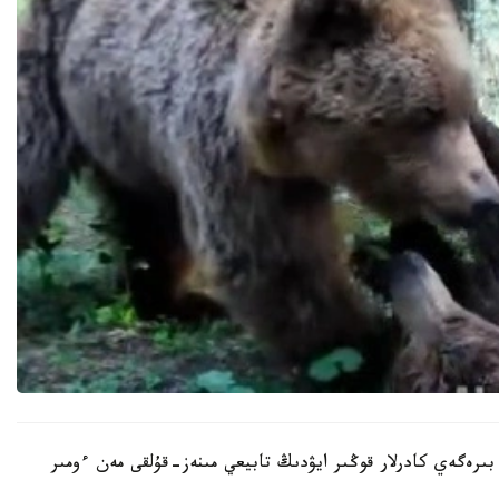
بىرەگەي كادرلار قوڭىر ايۋدىڭ تابيعي مىنەز-قۇلقى مەن ءومىر