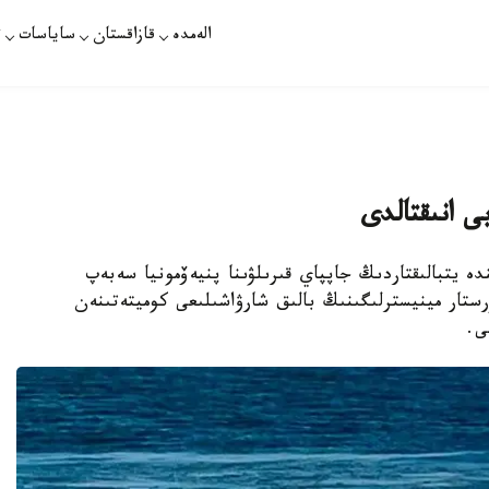
الەمدە
قازاقستان
ساياسات
ت
ى انىقتالدى
ە يتبالىقتاردىڭ جاپپاي قىرىلۋىنا پنيەۆمونيا سەبەپ
رستار مينيسترلىگىنىڭ بالىق شارۋاشىلىعى كوميتەتىنەن
ى.