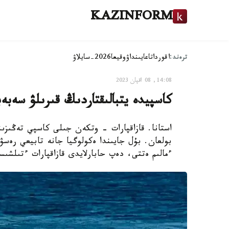
KAZINFORM
ترەند:
اقوردا
تاعايىنداۋ
وقيعا
2026-سايلاۋ
14:08, 08 اقپان 2023
كاسپيدە يتبالىقتاردىڭ قىرىلۋ سەبەب
استانا. قازاقپارات - وتكەن جىلى كاسپي تەڭىزىند
بولعان. بۇل جايىندا ەكولوگيا جانە تابيعي رەسۋ
ءمالىم ەتتى، دەپ حابارلايدى قازاقپارات ءتىلشىس