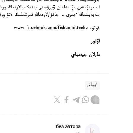
«وسىلايشا، 2022 -جىلدىڭ قاراشاسىندا ت
السىرەۋىنەن تۋىنداعان ۆيرۋستى ينفەكسيالاردىڭ ورشۋ
سەبەبىنىڭ ءبىرى - جانۋارلاردىڭ تىرشىلىك ەتۋ ورتا
فوتو: www.facebook.com/fishcomitteekz
اۆتور
مارلان جيەمباي
ايماق
без автора