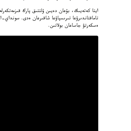
ايتا كەتەيىك، بۇعان دەيىن ۇلتتىق پارك قىزمەتكەرلە
تاماقتاندىرۋعا تىرىسپاۋعا شاقىرعان ەدى. سونداي-اق،
ەسكەرتۋ جاساعان بولاتىن.