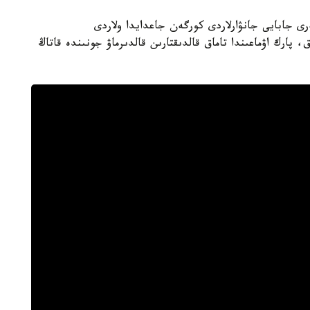
رى جابايى جانۋارلاردى كورگەن جاعدايدا ولاردى
 پارك اۋماعىندا تاماق قالدىقتارىن قالدىرماۋ جونىندە قاتاڭ