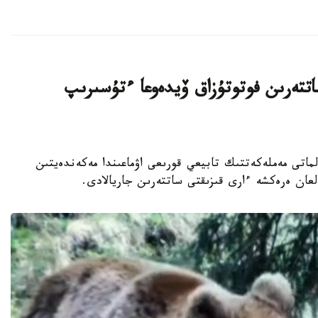
تتەرىن فوتوتۇزاق ۆيدەوعا ءتۇسىرىپ
اناشىرلارى الماتى مەملەكەتتىك تابيعي قورىعى اۋماعىندا مەكەندەيتىن
عان ەرەكشە ءارى قىزىقتى ساتتەرىن جاريالادى.