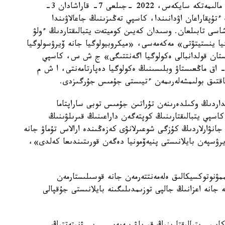
ۆەدومستۆونىڭ Facebook-پاراقشاسىندا جاريالانعان مالىمەتكە سايكەس، 2022 -جىلعى 7- قاراشادان 3-
تۇپقاراعان اۋدانىندا، كاسپي تەڭىزىنىڭ جاعالاۋىندا
ر بارىسىندا 172 يتبالىقتىڭ ۇشاسى تابىلعان. وسىدان كەيىن كوميتەت يتبالىقتاردىڭ ءولۋ
يا ينستيتۋتى» مەكەمەسى، «ميكروبيولوگيا جانە ۆيرۋسولوگيا
ان قولدانبالى ەكولوگيا اگەنتتىگى» ج ش س، كاسپي
- اق ماڭعىستاۋ وبلىسىنىڭ ەكولوگيا دەپارتامەنتى، ا ش م
اۋماقتىق بولىمشەلەرىمەن ءتيىستى جۇمىس جۇرگىزدى.
داردىڭ وكىلدەرىنەن تۇراتىن جۇمىس توبى ساراپتاما
شادا تابىلعان كاسپي يتبالىقتارىنىڭ كوپتەگەن داراعىنىڭ قىرىلۋىنىڭ
انۋارلاردىڭ كۇزگى شوعىرلانۋى كەزەڭىندە ارالاس تۇماۋ جانە
رۋسپەن بايلانىستى پنيەۆمونيا دەگەن قورىتىندىعا كەلدى»،
 يممۋنوتوكسيكالىق ەلەمەنتتەرمەن جانە قوسىلىستارمەن
 جانە اعزانىڭ جالپى توزىمدىلىگىنە بايلانىستى جۇقپالى