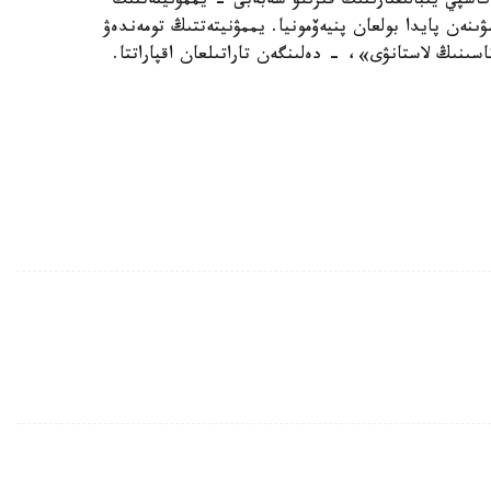
ابىلعان كاسپي يتبالىقتارىنىڭ قىرىلۋ سەبەبى - يممۋنيتەتتىڭ
ىنەن پايدا بولعان پنيەۆمونيا. يممۋنيتەتتىڭ تومەندەۋ
سىنىڭ لاستانۋى»، - دەلىنگەن تاراتىلعان اقپاراتتا.