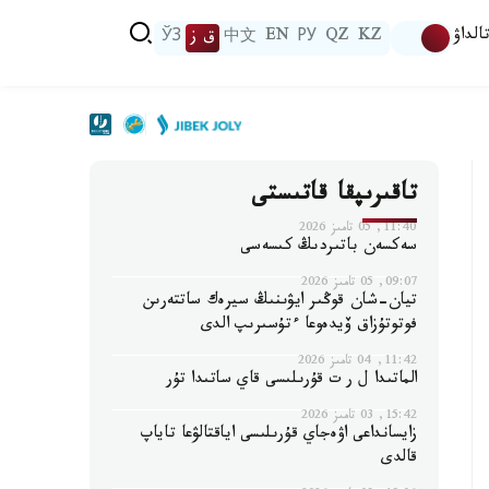
الداۋ
KZ
QZ
РУ
EN
中文
ق ز
ЎЗ
تاقىرىپقا قاتىستى
11:40, 05 تامىز 2026
سەكسەن باتىردىڭ كىسەسى
09:07, 05 تامىز 2026
تيان-شان قوڭىر ايۋىنىڭ سيرەك ساتتەرىن
فوتوتۇزاق ۆيدەوعا ءتۇسىرىپ الدى
11:42, 04 تامىز 2026
الماتىدا ل ر ت قۇرىلىسى قاي ساتىدا تۇر
15:42, 03 تامىز 2026
زايسانداعى اۋەجاي قۇرىلىسى اياقتالۋعا تاياپ
قالدى