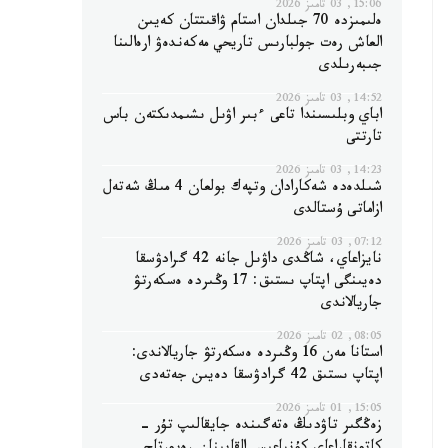
15:06, 03 تامىز 2026
ەلىمىزدە 70 جىلدان استام ۋاقىتتان كەيىن
العاش رەت جولبارىس تاريحي مەكەندەۋ ارەالىنا
جىبەرىلدى
14:52, 03 تامىز 2026
اباي وبلىسىندا تاعى ءبىر اۋىل ىشىمدىكتەن باس
تارتتى
14:23, 03 تامىز 2026
شىلدەدە شەكارادان وتپەك بولعان 4 مىڭ شەتەل
ازاماتى ۇستالدى
07:12, 03 تامىز 2026
نايزاعاي، شاڭدى داۋىل جانە 42 گرادۋسقا
دەيىنگى اپتاپ ىستىق: 17 وڭىردە ەسكەرتۋ
جاريالاندى
08:05, 02 تامىز 2026
استانا مەن 16 وڭىردە ەسكەرتۋ جاريالاندى:
اپتاپ ىستىق 42 گرادۋسقا دەيىن جەتەدى
15:05, 01 تامىز 2026
زەڭگىر تاۋدىڭ ەتەگىندە جايقالىپ تۇر -