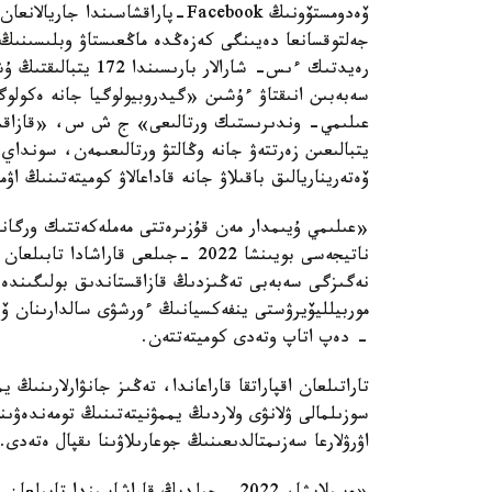
جەلتوقسانعا دەيىنگى كەزەڭدە ماڭعىستاۋ وبلىسىنىڭ ء
رەيدتىك ءىس- شارالا
سەبەبىن انىقتاۋ ءۇشىن «گيدروبيولوگيا جانە ەكولوگ
عىلىمي- وندىرىستىك ورتالىعى» ج ش س، «قازاقست
يتبالىعىن زەرتتەۋ جانە وڭالتۋ ورتالىعىمەن، سونداي
ۆەتەريناريالىق باقىلاۋ جانە قاداعالاۋ كوميتەتىنىڭ 
«عىلىمي ۇيىمدار مەن قۇزىرەتتى مەملەكەتتىك ورگان
ناتيجەسى بويىنشا 2022 -جىلعى قارا
نەگىزگى سەبەبى تەڭىزدىڭ قازاقستاندىق بولىگىندە ج
موربيلليۆيرۋستى ينفەكسيانىڭ ءورشۋى سالدارىنان ۆي
- دەپ اتاپ وتەدى كوميتەتتەن.
تاراتىلعان اقپاراتقا قاراعاندا، تەڭىز جانۋارلارىنىڭ
سوزىلمالى ۋلانۋى ولاردىڭ يممۋنيتەتىنىڭ تومەندەۋىنە
اۋرۋلارعا سەزىمتالدىعىنىڭ جوعارىلاۋىنا ىقپال ەتەدى.