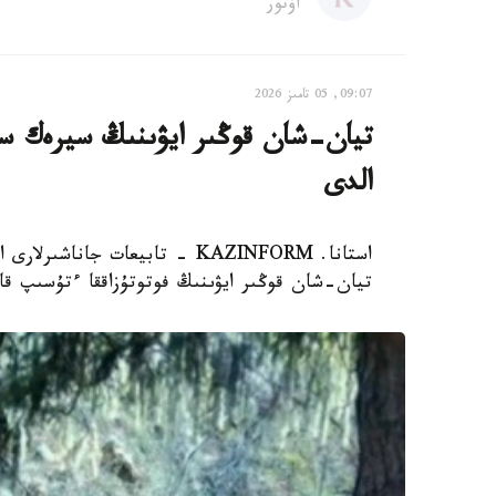
اۆتور
09:07, 05 تامىز 2026
تيان-شان قوڭىر ايۋىنىڭ سيرەك سا
الدى
استانا. KAZINFORM - تابيعات ج
تيان-شان قوڭىر ايۋىنىڭ فوتوتۇزاققا ءتۇسىپ قال