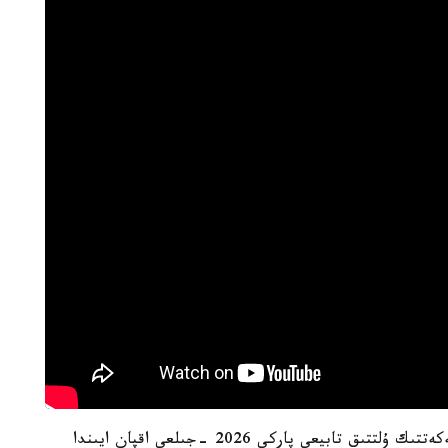
ەسكە سالا كەتەيىك، بۇعاكن دەيىن ىلە الاتاۋى مەملەكەتتىك ۇلتتىق تابيعي پاركى 2026 -جىلعى اقپان ايىندا