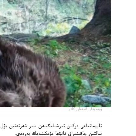
ۆيدەودان الىنعان كادر
تابيعاتتاعى ەركىن تىرشىلىگىنەن سىر شەرتەتىن بۇل 
سالتىن جاقىنىراق تانۋعا مۇمكىندىك بەرەدى.