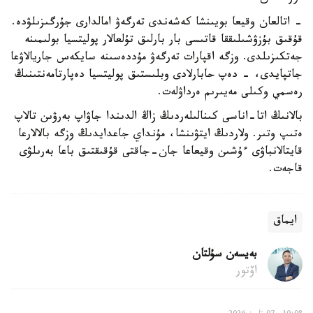
- اتالعان وقيعا بويىنشا كەشەندى تەرگەۋ امالدارى جۇرگىزىلۋدە.
قۇقىق بۇزۋشىلىققا قاتىسى بار بارلىق تۇلعالار پوليتسيا بولىمىنە
جەتكىزىلدى. وزگە اقپارات تەرگەۋ مۇددەسىنە سايكەس جاريالاۋعا
جاتپايدى، - دەپ حابارلادى وبلىستىق پوليتسيا دەپارتامەنتىنىڭ
رەسمي وكىلى مەيىرىم ەرداۋلەت.
بالانىڭ اتا-اناسى كىنالىلەردىڭ زاڭ الدىندا جاۋاپ بەرۋىن تالاپ
ەتىپ وتىر. ولاردىڭ ايتۋىنشا، مۇنداي جاعدايدىڭ وزگە بالالارعا
قايتالانباۋى ءۇشىن وقيعاعا جان-جاقتى قۇقىقتىق باعا بەرىلۋى
قاجەت.
ايماق
بەيسەن سۇلتان
اۆتور