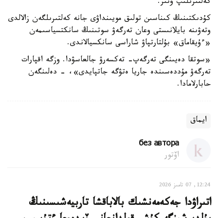
كەلتىرىلىپ وتىر.
كۇدىكتىنىڭ كىناسىن تولىق مويىنداۋى جانە كەلتىرىلگەن زالالدى
وتەۋىنە بايلانىستى وعان تەرگەۋ سوتىنىڭ سانكتسياسىمەن
«ءۇيقاماق» بۇلتارتپاۋ شاراسى سانكسيالاندى.
«سوتقا دەيىنگى تەرگەپ- تەكسەرۋ جالعاسۋدا. وزگە اقپارات
تەرگەۋ مۇددەسىندە جاريا ەتۋگە جاتپايدى»، - دەلىنگەن
حابارلامادا.
ايماق
без автора
اۆتور
12:24, 07 تامىز 2026
اتىراۋدا جەكەمەنشىك بالاباقشا تاربيەشىسىنىڭ