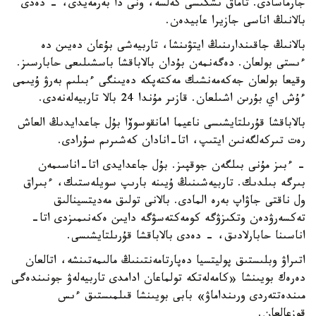
جارماسادى. تاماق ىشكىسى كەلسە، ونى دا بەرمەيدى، - دەدى
بالانىڭ اناسى جازيرا عابيدەن.
بالانىڭ جاقىندارىنىڭ ايتۋىنشا، تاربيەشى بۇعان دەيىن دە
ءىستى بولعان. دەگەنمەن بۇدان بالاباقشا باسشىلىعى حابارسىز.
وقيعا بولعان جەكەمەنشىك مەكتەپكە دەيىنگى ءبىلىم بەرۋ ۇيىمى
ءۇش اي بۇرىن اشىلعان. قازىر مۇندا 24 بالا تاربيەلەنەدى.
بالاباقشا قۇرىلتايشىسى ناعيما امانقوسوۆا بۇل جاعدايدىڭ العاش
رەت تىركەلگەنىن ايتىپ، اتا-انادان كەشىرىم سۇرادى.
- ءبىز مۇنى بىلگەن جوقپىز. بۇل جاعدايدى اتا-اناسىمەن
بىرگە بىلدىك. تاربيەشىنىڭ ۇيىنە بارىپ سويلەستىك، ءبىراق
ول ناقتى جاۋاپ بەرە المادى. بالانى تولىق مەديتسينالىق
تەكسەرۋدەن وتكىزۋگە كومەكتەسۋگە دايىن ەكەنىمىزدى اتا-
اناسىنا حابارلادىق، - دەدى بالاباقشا قۇرىلتايشىسى.
اتىراۋ وبلىستىق پوليتسيا دەپارتامەنتىنىڭ مالىمەتىنشە، اتالعان
دەرەك بويىنشا «كامەلەتكە تولماعان ادامدى تاربيەلەۋ جونىندەگى
مىندەتتەردى ورىنداماۋ» بابى بويىنشا قىلمىستىق ءىس
قوزعالعان.