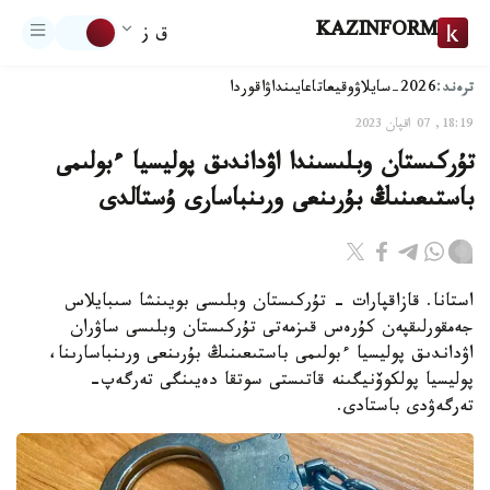
KAZINFORM
ق ز
ترەند:
2026-سايلاۋ
وقيعا
تاعايىنداۋ
اقوردا
18:19, 07 اقپان 2023
تۇركىستان وبلىسىندا اۋداندىق پوليسيا ءبولىمى
باستىعىنىڭ بۇرىنعى ورىنباسارى ۇستالدى
استانا. قازاقپارات - تۇركىستان وبلىسى بويىنشا سىبايلاس
جەمقورلىقپەن كۇرەس قىزمەتى تۇركىستان وبلىسى ساۋران
اۋداندىق پوليسيا ءبولىمى باستىعىنىڭ بۇرىنعى ورىنباسارىنا،
پوليسيا پولكوۆنيگىنە قاتىستى سوتقا دەيىنگى تەرگەپ-
تەرگەۋدى باستادى.