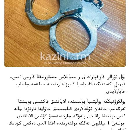
بۇل تۋرالى قازاقپارات ق ر سىبايلاس جەمقورلىققا قارسى ءىس-
قيمىل اگەنتتىگىنىڭ باسپا ءسوز قىزمەتىنە سىلتەمە جاساپ
حابارلايدى.
پولكوۆنيككە پوليتسيا بولىمىندە الاياقتىق فاكتىسى بويىنشا
تەرگەلىپ جاتقان تۇلعالاردى قىلمىستىق جاۋاپقا تارتۋعا جانە
ءىس بويىنشا زالالدى وتەۋگە جاردەمدەسۋ ءۇشىن الاياقتىق
جولمەن 1 ميلليون تەڭگە مولشەرىندە اقشا الدى دەگەن كۇدىك