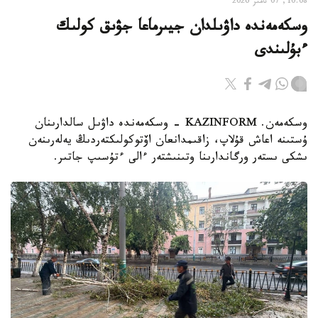
10:08, 07 تامىز 2026
وسكەمەندە داۋىلدان جيىرماعا جۋىق كولىك
ءبۇلىندى
وسكەمەن. KAZINFORM - وسكەمەندە داۋىل سالدارىنان
ۇستىنە اعاش قۇلاپ، زاقىمدانعان اۆتوكولىكتەردىڭ يەلەرىنەن
ىشكى ىستەر ورگاندارىنا وتىنىشتەر ءالى ءتۇسىپ جاتىر.