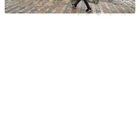
فوتو: وسكەمەن قالاسى اكىمدىگىنەن
قالا اكىمدىگىنىڭ مالىمەتىنشە، داۋىل كەزىندە ورتالىق
كوشەلەردە جەل 15 اعاشتى قۇلاتقان. ولاردىڭ ءبىرقاتارى جول
جيەگىندە تۇرعان اۆتوكولىكتەردىڭ ۇستىنە قۇلادى.
- قازىرگى ۋاقىتتا پوليتسياعا اعاشتاردىڭ قۇلاۋى سالدارىنان
كولىكتەرى زاقىمدانعان 17 اۆتوكولىك يەسىنەن ارىز ءتۇستى، -
دەپ حابارلادى شقو پوليتسيا دەپارتامەنتىنىڭ باسپا ءسوز
قىزمەتىنەن.
پوليتسياعا ءالى بارلىق زارداپ شەككەن كولىك يەلەرى جۇگىنىپ
ۇلگەرمەگەن بولۋى دا مۇمكىن.