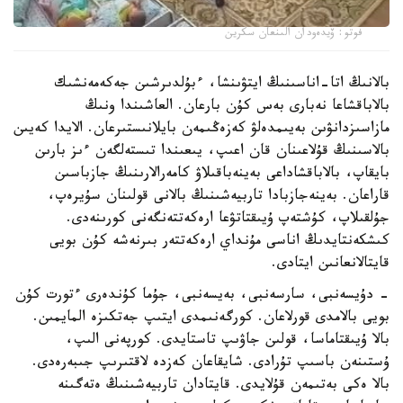
فوتو: ۆيدەودان الىنعان سكرين
بالانىڭ اتا-اناسىنىڭ ايتۋىنشا، ءبۇلدىرشىن جەكەمەنشىك
بالاباقشاعا نەبارى بەس كۇن بارعان. العاشىندا ونىڭ
مازاسىزدانۋىن بەيىمدەلۋ كەزەڭىمەن بايلانىستىرعان. الايدا كەيىن
بالاسىنىڭ قۇلاعىنان قان اعىپ، يىعىندا تىستەلگەن ءىز بارىن
بايقاپ، بالاباقشاداعى بەينەباقىلاۋ كامەرالارىنىڭ جازباسىن
قاراعان. بەينەجازبادا تاربيەشىنىڭ بالانى قولىنان سۇيرەپ،
جۇلقىلاپ، كۇشتەپ ۇيىقتاتۋعا ارەكەتتەنگەنى كورىنەدى.
كىشكەنتايدىڭ اناسى مۇنداي ارەكەتتەر بىرنەشە كۇن بويى
قايتالانعانىن ايتادى.
- دۇيسەنبى، سارسەنبى، بەيسەنبى، جۇما كۇندەرى ءتورت كۇن
بويى بالامدى قورلاعان. كورگەنىمدى ايتىپ جەتكىزە المايمىن.
بالا ۇيىقتاماسا، قولىن جاۋىپ تاستايدى. كورپەنى الىپ،
ۇستىنەن باسىپ تۇرادى. شايقاعان كەزدە لاقتىرىپ جىبەرەدى.
بالا ەكى بەتىمەن قۇلايدى. قايتادان تاربيەشىنىڭ ەتەگىنە