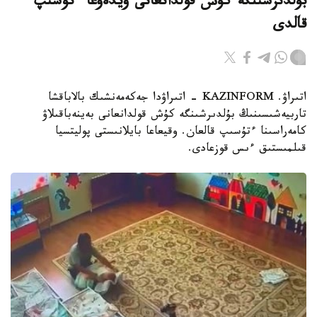
بۇلدىرشىنگە كۇش قولدانعانى ۆيدەوعا ءتۇسىپ
قالدى
اتىراۋ. KAZINFORM - اتىراۋدا جەكەمەنشىك بالاباقشا
تاربيەشىسىنىڭ بۇلدىرشىنگە كۇش قولدانعانى بەينەباقىلاۋ
كامەراسىنا ءتۇسىپ قالعان. وقيعاعا بايلانىستى پوليتسيا
قىلمىستىق ءىس قوزعادى.