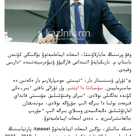
وقۋ ورنىنىڭ حابارلاۋىنشا، اسحات ايماعامبەتوۆ بۇگىنگى كۇننەن
باستاپ م. نارىكبايەۆ اتىنداعى قازگيۋۋ ۋنيۆەرسيتەتىندە ءدارىس
وقيدى.
«ءتۇرلى ۇسىنىستار بار، ءتيىستى جوسپارلارىم بار ەكەنىن دە
جاسىرمايمىن.
سۇحباتتا دا ايتتىم
. ول تۋرالى ناقتى ءبىر-ەكى
كۇندە بەلگىلى بولادى. ءبىراق وقىتۋشىلىق جۇمىستى قانداي
قىزمەت بولسا دا بىرگە الىپ جۇرۋگە بولادى، سوندىقتان
اعارتۋشىلىق ەڭبەگىمدى وسىلاي بىرگە الىپ ءجۇرىپ
جالعاستىرامىن» - دەدى اسحات ايماعامبەتوۆ.
ەسكە سالساق، بۇگىن اسحات ايماعابەتوۆ Amanat پارتياسىنىڭ