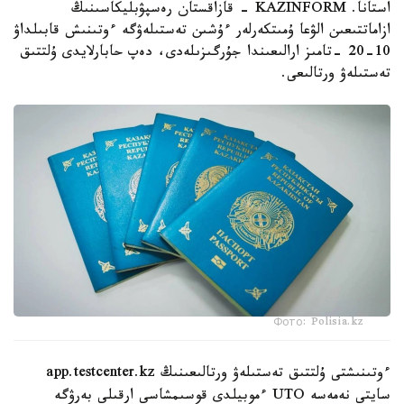
استانا. KAZINFORM - قازاقستان رەسپۋبليكاسىنىڭ
ازاماتتىعىن الۋعا ۇمىتكەرلەر ءۇشىن تەستىلەۋگە ءوتىنىش قابىلداۋ
10-20 -تامىز ارالىعىندا جۇرگىزىلەدى، دەپ حابارلايدى ۇلتتىق
تەستىلەۋ ورتالىعى.
Фото: Polisia.kz
ءوتىنىشتى ۇلتتىق تەستىلەۋ ورتالىعىنىڭ app.testcenter.kz
سايتى نەمەسە UTO ءموبيلدى قوسىمشاسى ارقىلى بەرۋگە