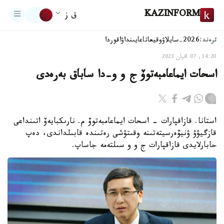
KAZINFORM
ق ز
ترەند:
2026-سايلاۋ
وقيعا
تاعايىنداۋ
اقوردا
14:20, 07 اقپان 2023
اسحات ايماعامبەتوۆ ج و و-دا ساباق بەرەدى
استانا. قازاقپارات - اسحات ايماعامبەتوۆ م. نارىكبايەۆ اتىنداعى
قازگيۋۋ ۋنيۆەرسيتەتىنە وقىتۋشى رەتىندە قابىلداندى، دەپ
حابارلايدى قازاقپارات ج و و سىلتەمە جاساپ.