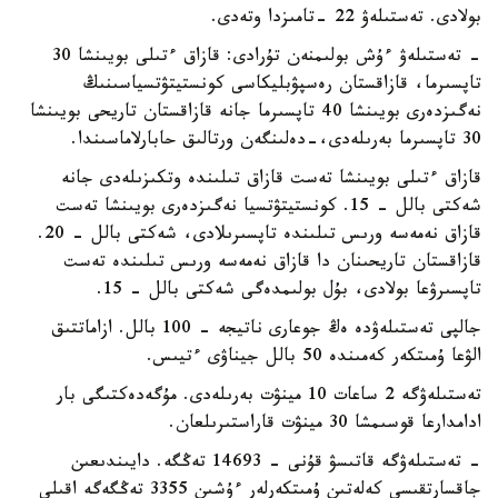
بولادى. تەستىلەۋ 22 -تامىزدا وتەدى.
- تەستىلەۋ ءۇش بولىمنەن تۇرادى: قازاق ءتىلى بويىنشا 30
تاپسىرما، قازاقستان رەسپۋبليكاسى كونستيتۋتسياسىنىڭ
نەگىزدەرى بويىنشا 40 تاپسىرما جانە قازاقستان تاريحى بويىنشا
30 تاپسىرما بەرىلەدى،-دەلىنگەن ورتالىق حابارلاماسىندا.
قازاق ءتىلى بويىنشا تەست قازاق تىلىندە وتكىزىلەدى جانە
شەكتى بالل - 15. كونستيتۋتسيا نەگىزدەرى بويىنشا تەست
قازاق نەمەسە ورىس تىلىندە تاپسىرىلادى، شەكتى بالل - 20.
قازاقستان تاريحىنان دا قازاق نەمەسە ورىس تىلىندە تەست
تاپسىرۋعا بولادى، بۇل بولىمدەگى شەكتى بالل - 15.
جالپى تەستىلەۋدە ەڭ جوعارى ناتيجە - 100 بالل. ازاماتتىق
الۋعا ۇمىتكەر كەمىندە 50 بالل جيناۋى ءتيىس.
تەستىلەۋگە 2 ساعات 10 مينۋت بەرىلەدى. مۇگەدەكتىگى بار
ادامدارعا قوسىمشا 30 مينۋت قاراستىرىلعان.
- تەستىلەۋگە قاتىسۋ قۇنى - 14693 تەڭگە. دايىندىعىن
جاقسارتقىسى كەلەتىن ۇمىتكەرلەر ءۇشىن 3355 تەڭگەگە اقىلى