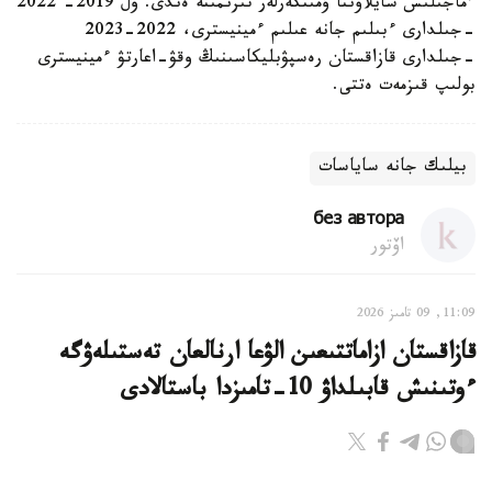
ءماجىلىس سايلاۋىنا ۇمىتكەرلەر تىزىمىنە ەندى. ول 2019- 2022
-جىلدارى ءبىلىم جانە عىلىم ءمينيسترى، 2022-2023
-جىلدارى قازاقستان رەسپۋبليكاسىنىڭ وقۋ-اعارتۋ ءمينيسترى
بولىپ قىزمەت ەتتى.
بيلىك جانە ساياسات
без автора
اۆتور
11:09, 09 تامىز 2026
قازاقستان ازاماتتىعىن الۋعا ارنالعان تەستىلەۋگە
ءوتىنىش قابىلداۋ 10-تامىزدا باستالادى