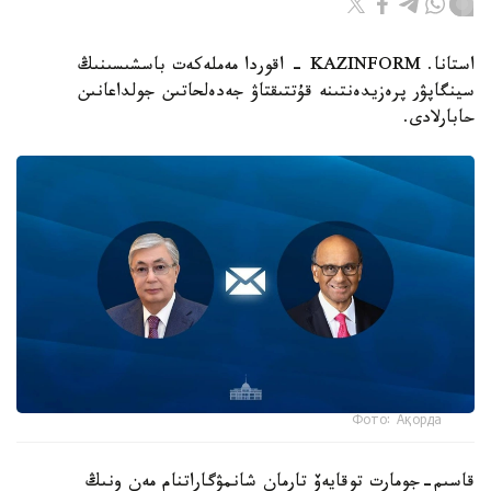
استانا. KAZINFORM - اقوردا مەملەكەت باسشىسىنىڭ
سينگاپۋر پرەزيدەنتىنە قۇتتىقتاۋ جەدەلحاتىن جولداعانىن
حابارلادى.
Фото: Ақорда
قاسىم-جومارت توقايەۆ تارمان شانمۋگاراتنام مەن ونىڭ