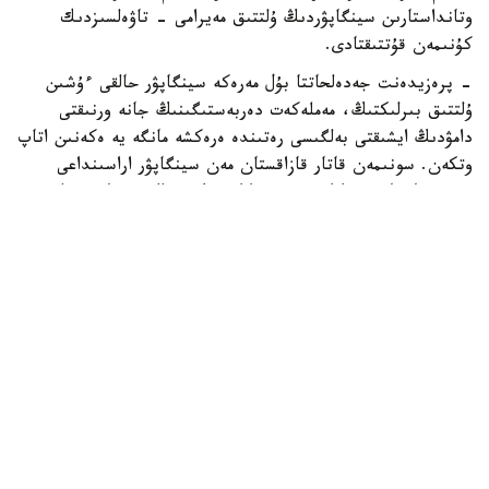
وتانداستارىن سينگاپۋردىڭ ۇلتتىق مەيرامى - تاۋەلسىزدىك
كۇنىمەن قۇتتىقتادى.
- پرەزيدەنت جەدەلحاتتا بۇل مەرەكە سينگاپۋر حالقى ءۇشىن
ۇلتتىق بىرلىكتىڭ، مەملەكەت دەربەستىگىنىڭ جانە ورنىقتى
دامۋدىڭ ايشىقتى بەلگىسى رەتىندە ەرەكشە مانگە يە ەكەنىن اتاپ
وتكەن. سونىمەن قاتار قازاقستان مەن سينگاپۋر اراسىنداعى
دوستىققا جانە ءوزارا تۇسىنىستىككە نەگىزدەلگەن سان قىرلى
ىنتىماقتاستىق قوس حالىقتىڭ يگىلىگى جولىندا ۇدايى دامي
بەرەتىنىنە سەنىم ءبىلدىردى،-دەلىنگەن اقپاراتتا.
قاسىم-جومارت توقايەۆ تارمان شانمۋگاراتنامنىڭ جاۋاپتى
قىزمەتىنە تولايىم تابىس، ال دوستاس سينگاپۋر حالقىنا قۇت-
بەرەكە تىلەدى.
بيلىك جانە ساياسات
سىرتقى ساياسات
ريزابەك نۇسىپبەك ۇلى