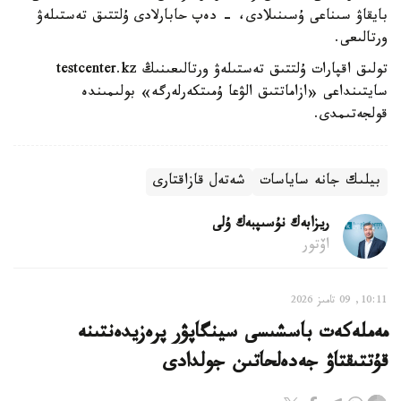
بايقاۋ سىناعى ۇسىنىلادى، - دەپ حابارلادى ۇلتتىق تەستىلەۋ
ورتالىعى.
تولىق اقپارات ۇلتتىق تەستىلەۋ ورتالىعىنىڭ testcenter.kz
سايتىنداعى «ازاماتتىق الۋعا ۇمىتكەرلەرگە» بولىمىندە
قولجەتىمدى.
بيلىك جانە ساياسات
شەتەل قازاقتارى
ريزابەك نۇسىپبەك ۇلى
اۆتور
10:11, 09 تامىز 2026
مەملەكەت باسشىسى سينگاپۋر پرەزيدەنتىنە
قۇتتىقتاۋ جەدەلحاتىن جولدادى