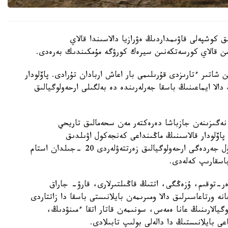
اسىرلىق كوشپەلى قاۋىمداردىڭ ەۋرازيا دالاسىندا قالاي
سىن قالاي كورسەتكەنىن سيرەك كورۋگە مۇمكىندىك بەرەدى.
 شاتىر ءتارىزدى قۇرىلىمى بار اعاش اربادان تۇرادى. پاۆلودار
الا ايماعىنىڭ باسقا جەرلەرىندە دە بەلگىلى ارحەولوگيالىق
نەگىزىنەن جازباشا دەرەكتەر مەن سحەمالىق تاريحي
پاۆلودار قالاسىنىڭ ماڭىنداعى كەنجەكول اۋىلدىق
وكرۋگىندەگى بايدالا جەرلەۋ كەشەنىنەن تابىلدى. بۇل جەردەگى ارحەولوگيالىق زەرتتەۋلەردى 20 -جىلدان استام
باسقارىپ كەلەدى.
ەر-توقىم، ۇزەڭگى، اتتىڭ قاڭىلتىرلارى، قارۋ- جاراق
ە ورتاعاسىرلىق دالا ومىرىمەن بايلانىستى باسقا دا زاتتاردى
وگيالارىنىڭ عانا ەمەس، سونىمەن قاتار اتقا ءمىنۋدىڭ،
 بايلانىستىڭ دا دالەلى بولىپ تابىلادى.