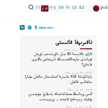
الداۋ
KZ
QZ
РУ
EN
中文
ق ز
ЎЗ
تاقىرىپقا قاتىستى
11:07, 11 شىلدە 2026
قازاق دالاسىندا 82 جىل داۋرەندەپ تۇرعان
قوياندى جارمەڭكەسىنىڭ تاريحتاعى ماڭىزى
قانداي؟
09:02, 28 ماۋسىم 2026
باياناۋىلدا ⅩⅨ عاسىردا اعىلشىندار سالعان مۇنارا
ساقتالىپ قالعان
15:55, 19 مامىر 2026
التىن وردانىڭ مەملەكەتتىك باسقارۋ جۇيەسىن
مۇقيات زەردەلەۋ قاجەت - پرەزيدەنت