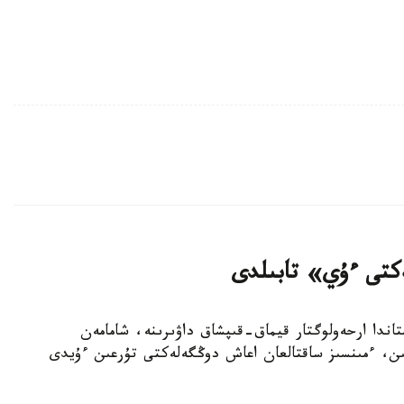
لەكتى ءۇي» تابىلدى
اندا ارحەولوگتار قيماق-قىپشاق داۋىرىنە، شامامەن
IX-  عاسىرلارىنا جاتاتىن، ءمىنسىز ساقتالعان اعاش دوڭگەلەكتى تۇرعىن ءۇيدى