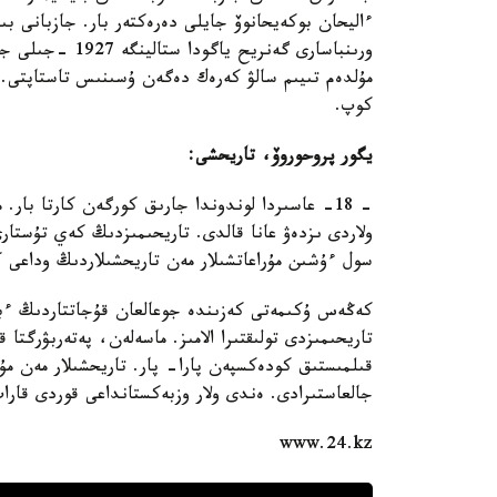
ءاليحان بوكەيحانوۆ جايلى دەرەكتەر بار. جازبانى ب
ورىنباسارى گەنري
مۇلدەم تىيىم سالۋ كەرەك دەگەن ۇسىنىس تاستاپتى. بۇ
كوپ.
يگور پروحوروۆ، تاريحشى:
- 18- عاسىردا لوندوندا جارىق كورگەن كارتا بار.
ولاردى ىزدەۋ عانا قالدى. تاريحىمىزدىڭ كەي تۇستارى
سول ءۇشىن مۇراعاتشىلار مەن تاريحشىلاردىڭ وداعى ك
كەڭەس ۇكىمەتى كەزىندە جوعالعان قۇجاتتاردىڭ ءبىر
قىلمىستىق كودەكسپەن پارا- پار. تاريحشىلار مەن مۇ
جالعاستىرادى. ەندى ولار وزبەكستانداعى قوردى قارا
www.24.kz