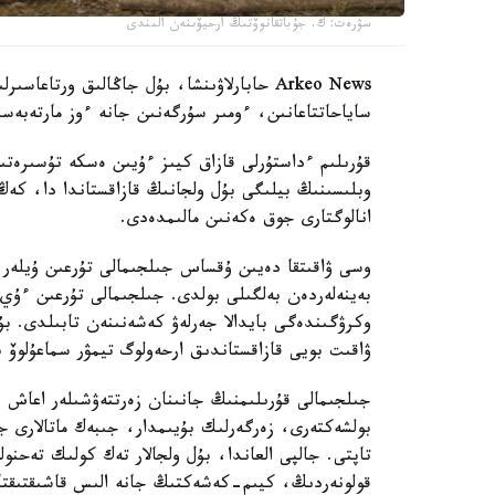
سۋرەت: ك. جۇباتقانوۆتىڭ ارحيۆىنەن الىندى
Arkeo News حابارلاۋىنشا، بۇل جاڭالىق ورتاع
ساياحاتتاعانىن، ءومىر سۇرگەنىن جانە ءوز مارتەبە
قۇرىلىم ءداستۇرلى قازاق كيىز ءۇيىن ەسكە تۇسىرەتىن
وبلىسىنىڭ بيلىگى بۇل ولجانىڭ قازاقستاندا دا، كەڭ د
انالوگتارى جوق ەكەنىن مالىمدەدى.
وسى ۋاقىتقا دەيىن ۇقساس جىلجىمالى تۇرعىن ۇيلەر 
بەينەلەردەن بەلگىلى بولدى. جىلجىمالى تۇرعىن ءۇي 
ۋاقىت بويى قازاقستاندىق ارحەولوگ تيمۋر سماعۇلوۆ 
جىلجىمالى قۇرىلىمنىڭ جانىنان زەرتتەۋشىلەر اعاش 
بولشەكتەرى، زەرگەرلىك بۇيىمدار، جىبەك ماتالارى جان
تاپتى. جالپى العاندا، بۇل ولجالار تەك كولىك تەحنول
قولونەردىڭ، كيىم-كەشەكتىڭ جانە الىس قاشىقتىقتاعى