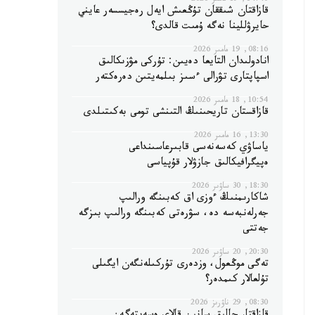
14:40, 19 مامىر 2026
قازاقتان شىققان تۇڭعىش ايەل رەجيسسەر عايني
حايرۋللينا نەگە ۇمىت قالدى؟
08:16, 19 مامىر 2026
انادولىدان التايعا دەيىن: تۇركى مۋزىكالىق
اسپاپتارى تۋرالى ءسىز بىلمەيتىن دەرەكتەر
10:54, 18 مامىر 2026
قازاقستان تاريحىنىڭ التىنشى تومى بەكىتىلدى
13:30, 16 مامىر 2026
ياساۋي كەسەنەسى قابىرعاسىنداعى
ەپيگرافيكالىق جازۋلار قۇپياسى
18:30, 30 ساۋىر 2026
شاكارىمنىڭ ءوزى اق كەبىنگە ورالىپ
جەرلەنبەسە دە، سۋرەتى كەبىنگە ورالىپ بىزگە
جەتتى
20:30, 20 ساۋىر 2026
تەگى موڭعول، وزدەرى تۇركىلەنگەن ايگىلى
تۇلعالار كىمدەر؟
08:30, 29 ناۋرىز 2026