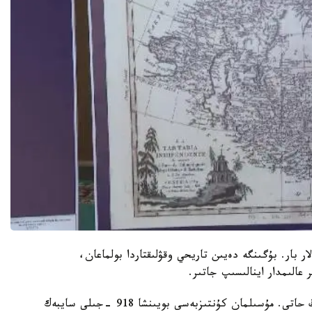
 بار. بۇگىنگە دەيىن تاريحي وقۋلىقتاردا بولماعان،
بۇل - كونە شاعاتاي تىلىندە جازىلعان تەمىر حاننىڭ حاتى. مۇسىلمان كۇنتىزبەسى بويىنشا 918 -جىلى سايبەك