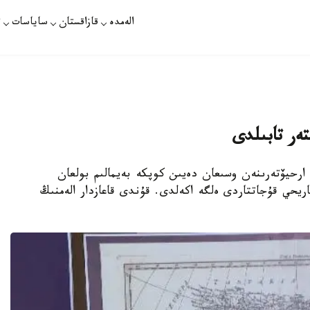
الەمدە
قازاقستان
ساياسات
ت
ەر تابىلدى
ل ارحيۆتەرىنەن وسىعان دەيىن كوپكە بەيمالىم بولعان
ريحي قۇجاتتاردى ەلگە اكەلدى. قۇندى قاعازدار الەمنىڭ