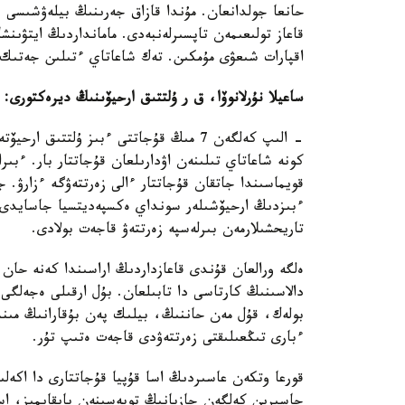
حانعا جولدانعان. مۇندا قازاق جەرىنىڭ بيلەۋشىسى بۇ
قاعاز تولىعىمەن تاپسىرلەنبەدى. مامانداردىڭ ايتۋىنش
اقپارات شىعۋى مۇمكىن. تەك شاعاتاي ءتىلىن جەتىك 
ساعيلا نۇرلانوۆا، ق ر ۇلتتىق ارحيۆىنىڭ ديرەكتورى:
- الىپ كەلگەن 7 مىڭ قۇجاتتى ءبىز ۇلتت
كونە شاعاتاي تىلىنەن اۋدارىلعان قۇجاتتار بار. ءبى
ءبىزدىڭ ارحيۆشىلەر سونداي ەكسپەديتسيا جاسايدى با
تاريحشىلارمەن بىرلەسپە زەرتتەۋ قاجەت بولادى.
ەلگە ورالعان قۇندى قاعازداردىڭ اراسىندا كەنە حان 
دالاسىنىڭ كارتاسى دا تابىلعان. بۇل ارقىلى ەجەلگى ق
بولەك، قۇل مەن حاننىڭ، بيلىك پەن بۇقارانىڭ مىند
ءبارى تىڭعىلىقتى زەرتتەۋدى قاجەت ەتىپ تۇر.
جاسىرىن كەلگەن جازبانىڭ توبەسىنەن بايقايمىز، اس