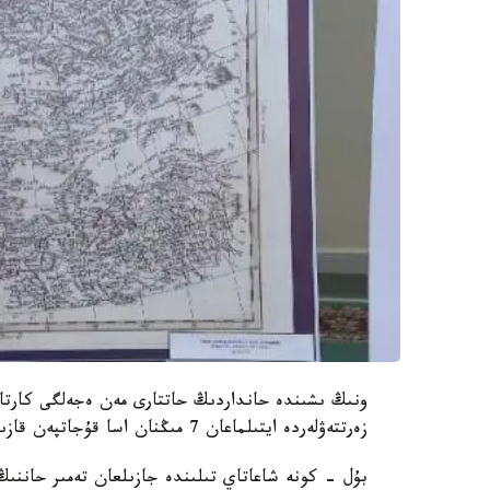
ونىڭ ىشىندە حانداردىڭ حاتتارى مەن ەجەلگى كارتالار
زەرتتەۋلەردە ايتىلماعان 7 مىڭنان اسا قۇجاتپەن قازىر عالىمدار اينالىسىپ جاتىر.