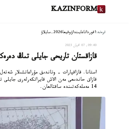
KAZINFORM
ترەند:
اقوردا
تاعايىنداۋ
وقيعا
2026-سايلاۋ
09:40, 07 اقپان 2023
قازاقستان تاريحى جايلى تىڭ دەرەكت
استانا. قازاقپارات - وتاندىق مۇراعاتشىلار شەتە
قازاق حاندىعى مەن الاش قايراتكەرلەرى جايلى تا
14 مەملەكەتىندە ساقتالعان.