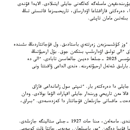
رىندىقپەن مامىلەگە كەلگەنى جايلى ايتىلادى. الايدا قۇندى
ا، دەرەكتى قازاقشاعا اۋدارساق، تاريحىمىزعا قاتىستى تىڭ
بىلەتىن مامان تاپشى.
ىق ارحيۆتە ءوز كۇشىمىزبەن زەرتتەي باستادىق. ول قۇجاتتاردىڭ ىشىندە
راق ءالى تولىق اۋدارىلىپ بىتكەن جوق. بۇل ارحيۆتىڭ
قويماسىندا جاتقان قۇجاتتار ءالى زەرتتەۋگە ءزارۋ. جۇمىس 2025 -جىلعا دەيىن جالعاسىن تابادى. ءالى دە
رلىق شەتەل ارحيۆتەرىنە. ەندى الداعى ۋاقىتتا ونى
جايلى دا دەرەكتەر بار. ءتىپتى سول زامانداعى قازاق
الا مەن تاريحي ورىندار جايلى اقپارات الۋعا بولادى. ودان
ەت- ماقساتى جازىلعان قۇجاتتار دا كەزدەسەدى. ءبىراق،
قورعا وتكەن عاسىردىڭ اسا قۇپيا قۇجاتتارى دا اكەلىندى. ماسەلەن، مىنا حات 1927 -جىلى ستالينگە جازىلدى.
ا قۇپيا دەگەن ءمور باسىلعان. سەبەبى حاتتا ۇلت كوسەمى