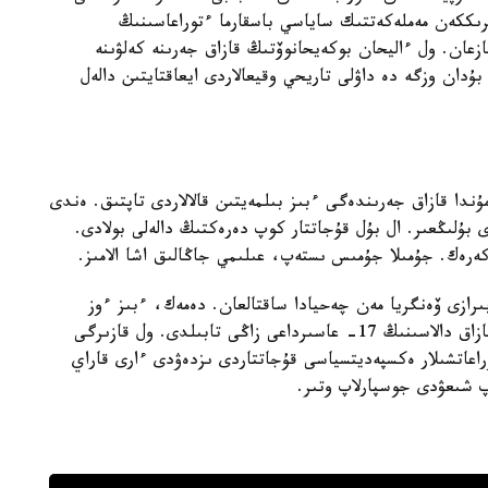
ىرىككەن مەملەكەتتىك ساياسي باسقارما ءتوراعاسىنىڭ
ح ياگودا ستالينگە 1927 -جىلى جازعان. ول ءاليحان بوكەيحانوۆتىڭ قازاق جەرىنە كەلۋىنە
دان وزگە دە داۋلى تاريحي وقيعالاردى ايعاقتايتىن دالەل
 مۇندا قازاق جەرىندەگى ءبىز بىلمەيتىن قالالاردى تاپتىق. ەندى
 بۇلىڭعىر. ال بۇل قۇجاتتار كوپ دەرەكتىڭ دالەلى بولادى.
ەرەك. جۇمىلا جۇمىس ىستەپ، عىلىمي جاڭالىق اشا الامىز.
ازى ۆەنگريا مەن چەحيادا ساقتالعان. دەمەك، ءبىز ءوز
تاريحىمىزدى تولىقتىرا الامىز. ماسەلەن، پەتەربۋرگتا قازاق دالاسىنىڭ 17- عاسىرداعى زاڭى تابىلدى. ول قازىرگى
راعاتشىلار ەكسپەديتسياسى قۇجاتتاردى ىزدەۋدى ءارى قاراي
پ شىعۋدى جوسپارلاپ وتىر.