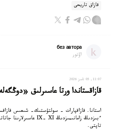
قازاق تاريحى
без автора
اۆتور
11:07, 05 تامىز 2026
قازاقستاندا ورتا عاسىرلىق «دوڭگە
استانا. قازاقپارات - سولتۇستىك- شىعىس قازاقست
ءبىزدىڭ زامانىمىزدىڭ XI
تاپتى.