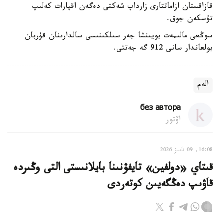
قازاقستان ازاماتتارى زارداپ شەكتى دەگەن اقپارات كەلىپ
تۇسكەن جوق.
سوڭعى مالىمەت بويىنشا جەر سىلكىنىسى سالدارىنان قۇربان
بولعاندار سانى 912 گە جەتتى.
الەم
без автора
اۆتور
16:08, 09 تامىز 2026
قىتاي «دولفين» تايفۋنىنا بايلانىستى التى وڭىردە
قاۋىپ دەڭگەيىن كوتەردى