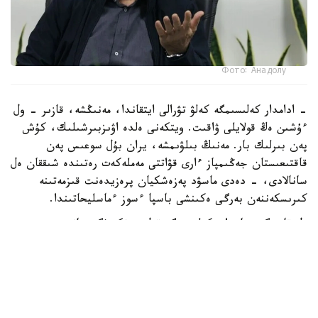
Фото: Анадолу
- ادامدار كەلىسىمگە كەلۋ تۋرالى ايتقاندا، مەنىڭشە، قازىر - ول
ءۇشىن ەڭ قولايلى ۋاقىت. ويتكەنى ەلدە اۋىزبىرشىلىك، كۇش
پەن بىرلىك بار. مەنىڭ بىلۋىمشە، يران بۇل سوعىس پەن
قاقتىعىستان جەڭىمپاز ءارى قۋاتتى مەملەكەت رەتىندە شىققان ەل
سانالادى، - دەدى ماسۋد پەزەشكيان پرەزيدەنت قىزمەتىنە
كىرىسكەننەن بەرگى ەكىنشى باسپا ءسوز ءماسليحاتىندا.
ول قازىرگى جاعداي كەلىسىمگە قول جەتكىزۋگە جانە
شەشىلمەگەن ماسەلەلەردى ديالوگ ارقىلى رەتتەۋگە مۇمكىندىك
بەرەتىنىن اتاپ ءوتتى.
ISNA جارتىلاي رەسمي اقپارات اگەنتتىگىنىڭ حابارلاۋىنشا،
پەزەشكيان يران ءوز قۇقىقتارىن ديالوگ ارقىلى قورعاي الاتىنىن