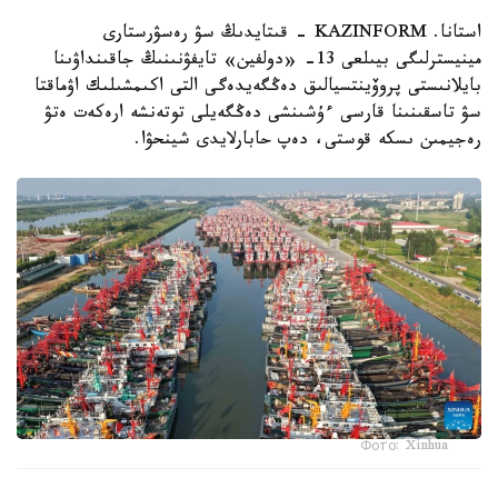
استانا. KAZINFORM - قىتايدىڭ سۋ رەسۋرستارى
مينيسترلىگى بيىلعى 13- «دولفين» تايفۋنىنىڭ جاقىنداۋىنا
بايلانىستى پروۆينتسيالىق دەڭگەيدەگى التى اكىمشىلىك اۋماقتا
سۋ تاسقىنىنا قارسى ءۇشىنشى دەڭگەيلى توتەنشە ارەكەت ەتۋ
رەجيمىن ىسكە قوستى، دەپ حابارلايدى شينحۋا.
Фото: Xinhua