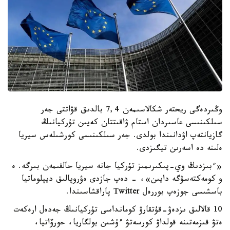
وڭىردەگى ريحتەر شكالاسىمەن 7,4 بالدىق قۋاتتى جەر
سىلكىنىسى عاسىردان استام ۋاقىتتان كەيىن تۇركيانىڭ
گازيانتەپ اۋدانىندا بولدى. جەر سىلكىنىسى كورشىلەس سيريا
ەلىنە دە اسەرىن تيگىزدى.
«ءبىزدىڭ وي-پىكىرىمىز تۇركيا جانە سيريا حالقىمەن بىرگە. ە
و كومەكتەسۋگە دايىن»، - دەپ جازدى ەۋروپالىق ديپلوماتيا
باسشىسى جوزەپ بوررەل Twitter پاراقشاسىندا.
10 قالالىق ىزدەۋ-قۇتقارۋ كومانداسى تۇركيانىڭ جەدەل ارەكەت
ەتۋ قىزمەتىنە قولداۋ كورسەتۋ ءۇشىن بولگاريا، حورۆاتيا،