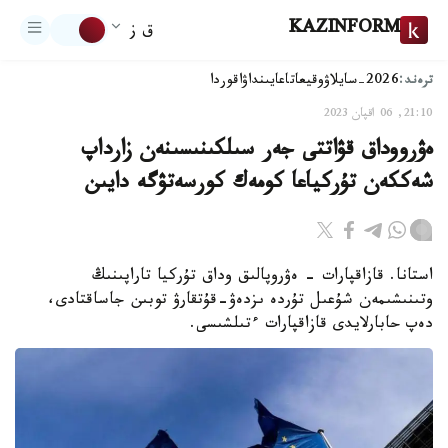
KAZINFORM
ق ز
ترەند:
2026-سايلاۋ
وقيعا
تاعايىنداۋ
اقوردا
21:10, 06 اقپان 2023
ەۋرووداق قۋاتتى جەر سىلكىنىسىنەن زارداپ
شەككەن تۇركياعا كومەك كورسەتۋگە دايىن
استانا. قازاقپارات - ەۋروپالىق وداق تۇركيا تاراپىنىڭ
وتىنىشىمەن شۇعىل تۇردە ىزدەۋ-قۇتقارۋ توبىن جاساقتادى،
دەپ حابارلايدى قازاقپارات ءتىلشىسى.