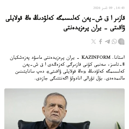
14:45, 09 تامىز 2026
قازىر ا ق ش-پەن كەلىسىمگە كەلۋدىڭ ەڭ قولايلى
ۋاقىتى - يران پرەزيدەنتى
استانا. KAZINFORM - يران پرەزيدەنتى ماسۋد پەزەشكيان
8-تامىز، سەنبى كۇنى قازىرگى كەزەڭدى ا ق ش-پەن
كەلىسىمگە كەلۋدىڭ «ەڭ قولايلى ۋاقىتى» دەپ سانايتىنىن
مالىمدەدى. بۇل تۋرالى انادولۋ اگەنتتىگى جازدى.