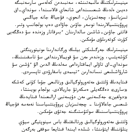
مينيسترلىكتىڭ مالىمەتىنشە، سەنبىدەن كەلەسى سارسەنبىگە
دەيىن ەلدىڭ شىعىسىنداعى شانحاي قالاسىندا، سونداي-اق
تسزيانسۋ، چجەتسزيان، انحوي، فۋجياڭ جانە جياڭسي
پروۆينتسيالارىندا نوسەر جاۋىن جاۋادى دەپ بولجانىپ وتىر.
قاتتى جاۋىن-شاشىن سالدارىنان ءبىرقاتار وزەندە سۋ دەڭگەيى
كۇرت كوتەرىلۋى مۇمكىن.
مينيسترلىك جەرگىلىكتى بيلىك ورگاندارىنا مونيتورينگتى
كۇشەيتىپ، وزەندەر مەن سۋ قويمالارىنداعى سۋ تاسقىنىنىڭ،
سونداي-اق تاۋلى ايماقتارداعى سەلدىڭ الدىن الۋ ءۇشىن سۋ
شارۋاشىلىعى نىساندارىن ءتيىمدى باسقارۋدى تاپسىردى.
قىتايدىڭ ۇلتتىق مەتەورولوگيالىق ورتالىعى جۇما كۇنى كەشكە
«سارى» دەڭگەيلى ەسكەرتۋ جاريالادى. بولجام بويىنشا،
«دولفين» جەكسەنبى مەن دۇيسەنبى ارالىعىندا قىتايدىڭ
شىعىس جاعالاۋىنا - چجەتسزيان پروۆينتسياسىنا نەمەسە فۋجياڭ
پروۆينتسياسىنىڭ سولتۇستىگىنە جەتۋى مۇمكىن.
ۇلتتىق مەتەورولوگيالىق ورتالىقتىڭ باس سينوپتيگى سيۋي
ينلۋننىڭ ايتۋىنشا، شىلدە ايىندا قىتايعا سوققى بەرگەن