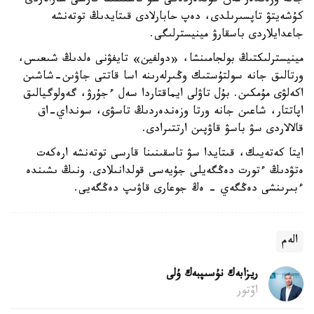
جانە وزەندەر مەن كولدەردەگى سۋ تاسقىنىنا قارسى شارالاردى
كۇشەيتۋ تاپسىرىلدى، دەپ حابارلادى قىتايدىڭ توتەنشە
جاعدايلاردى باسقارۋ مينيسترلىگى.
مينيسترلىكتىڭ بولجامىنشا، «دولفين» تايفۋنى ەلدىڭ شىعىس،
ورتالىق جانە سولتۇستىك وڭىرلەرىنە اسا قاتتى جاۋىن-شاشىن
اكەلۋى مۇمكىن. بۇل تاۋلى ايماقتاردا سەل ءجۇرۋ، گەولوگيالىق
اپاتتار، شاعىن جانە ورتا وزەندەردىڭ تاسۋى، سونداي-اق
قالالاردى سۋ باسۋ قاۋپىن ارتتىرادى.
ايتا كەتەيىك، قىتايدا سۋ تاسقىنىنا قارسى توتەنشە ارەكەت
ەتۋدىڭ ءتورت دەڭگەيلى جۇيەسى قولدانىلادى. ونىڭ ىشىندە
ءبىرىنشى دەڭگەي - ەڭ جوعارى قاۋىپ دەڭگەيى.
الەم
ريزابەك نۇسىپبەك ۇلى
اۆتور