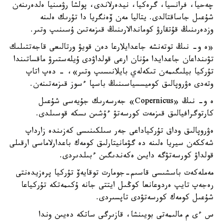
چەحيا، فرانسيا، گرەكيا، نيدەرلاندى، پولشا رۋمىنيا ەلدەرىنەن
شۇعىل جاساقتالدى. يتاليا مەن ۆەنگريا دا تۇرىك ەلىنە
وزدەرىنىڭ قۇتقارۋ كوماندالارىنىڭ قىزمەتىن ۇسىنىپ وتىر.
«ە و- نىڭ توتەنشە جاعدايلارعا دەن قويۋ ورتالىعى قاجەتتىلىك
تۋىنداعان جاعدايدا مۇنان ارعى قولداۋدى ۇيلەستىرۋ ماقساتىندا
تۇركيا بيلىگىمەن تىكەلەي بايلانىسىپ وتىر»، - دەپ اتاپ
وتەدى ەۋروپالىق كوميسسياسىنىڭ باسپا ءسوز قىزمەتىنەن.
ە و- نىڭ «Copernicus» جەرسەرىك جۇيەسى شۇعىل
كارتوگرافيالىق قىزمەت كورسەتۋ ءۇشىن ىسكە قوسىلدى.
ەۋروپالىق وداق تۇركياداعى جەر سىلكىنىسى كەزىندە زارداپ
شەككەن سيريا ەلىنە دە گۋمانيتارلىق كومەك باعدارلاماسى ارقىلى
قولداۋ كورسەتۋگە دايىن ەكەندىگىن ءبىلدىردى.
مەملەكەت باسشىسى قاسىم-جومارت توقايەۆ تۇركيا پرەزيدەنتى
رەجەپ تايپ ەردوعانعا كوڭىل ايتتى جانە ۇكىمەتكە تۇركياعا
شۇعىل كومەك كورسەتۋدى تاپسىردى.
س ءى م مالىمەتى بويىنشا، قازىرگى ساتكە دەيىن وندا