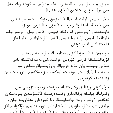
«باۆي» تايفۋنىمەن سالىستىرعاندا، «دولفين» كۇشتىرەك جەل
مەن مول جاۋىن-شاشىن اكەلۋى ىقتيمال.
مامان تابيعي اپاتتىڭ ىقپالىنا ءتۇسۋى مۇمكىن شىعىس قىتاي
مەن ەلدىڭ باسقا وڭىرلەرىندە تايفۋن سالدارىن جويۋعا
دايىندىقتى ءبىرىنشى كەزەككە قويىپ، قاتتى جەل، نوسەر جانە
قايتالاما تابيعي اپاتتارعا قارسى الدىن الۋ شارالارىن قابىلداۋ
قاجەتتىگىن اتاپ ءوتتى.
سونىمەن قاتار جۇما كۇنى قىتايدىڭ سۋ تاسقىنى مەن
قۇرعاقشىلىققا قارسى كۇرەس جونىندەگى مەملەكەتتىك باس
شتابى چجەتسزيان جانە فۋجياڭ پروۆينتسيالارىنداعى سۋ
تاسقىنىنا بايلانىستى توتەنشە ارەكەت ەتۋ دەڭگەيىن تورتىنشىدەن
ۇشىنشىگە كوتەردى.
سول كۇنى ورتالىق ۇكىمەتتىڭ بىرنەشە ۆەدومستۆوسى مەن
وڭىرلىك بيلىك ورگاندارى وكىلدەرىنىڭ قاتىسۋىمەن بىرلەسكەن
كەڭەس ءوتتى. وندا جاعدايدىڭ ەڭ كۇردەلى سەناريىنە جان-
جاقتى دايىندالۋ، قاۋىپتى ايماقتارداعى تۇرعىنداردى ەۆاكۋاتسيالاۋ