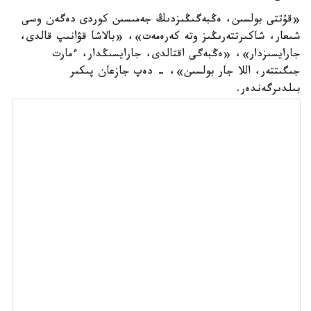
«قۇتتى بولسىن، ەڭبەگىڭىزدىڭ جەمىسىن كوردى دەگەن وسى
شىعار، شاكىرتتەرىڭىز وتە كەرەمەت»، «بالاشا قۋانىپ قالدى،
جارايسىزدار»، «ەڭبەگى اقتالدى، جارايسىڭدار، ءمارت
جىگىتتەر، اللا جار بولسىن»، - دەپ جازعان پىكىر
بىلدىرگەندەر.