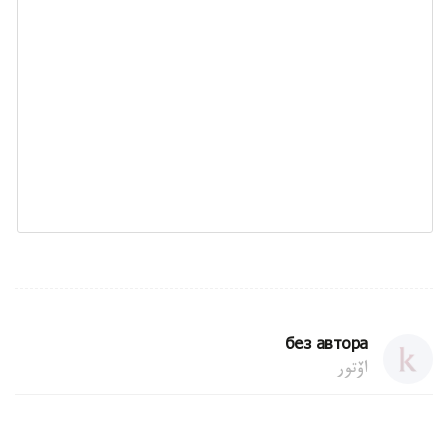
без автора
اۆتور