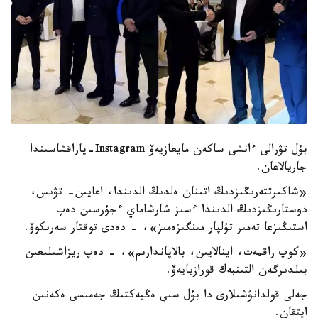
بۇل تۋرالى ءانشى ساكەن مايعازيەۆ Instagram-پاراقشاسىندا
جاريالاعان.
«شاكىرتتەرىڭىزدىڭ اتىنان ەلدىڭ الدىندا، اعايىن- تۋىس،
دوستارىڭىزدىڭ الدىندا ءسىز شارشاماي ءجۇرسىن دەپ
استىڭىزعا تەمىر تۇلپار مىنگىزەمىز»، - دەدى توقتار سەرىكوۆ.
«كوپ راقمەت، اينالايىن، بالاپاندارىم»، - دەپ ريزاشىلىعىن
بىلدىرگەن التىنبەك قورازبايەۆ.
جەلى قولدانۋشىلارى دا بۇل سىي ەڭبەكتىڭ جەمىسى ەكەنىن
ايتقان.