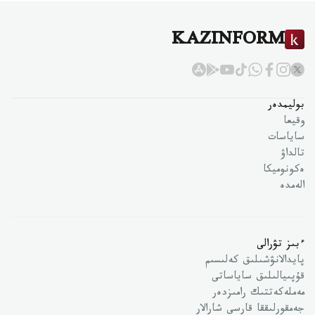
KAZINFORM
بوليمدەر
وقيعا
ساياسات
تالداۋ
ەكونوميكا
الەمدە
ءبىز تۋرالى
پايدالانۋشىلىق كەلىسىم
قۇپىيالىلىق ساياساتى
مەملەكەتتىك رامىزدەر
جەمقورلىققا قارسى شارالار