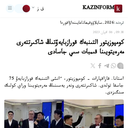
KAZINFORM
ق ز
ترەند:
2026-سايلاۋ
وقيعا
تاعايىنداۋ
اقوردا
09:38, 06 اقپان 2023
كومپوزيتور التىنبەك قورازبايەۆتىڭ شاكىرتتەرى
مەرەيتويىنا قىمبات سىي جاسادى
استانا. قازاقپارات - كومپوزيتور، ءانشى التىنبەك قورازبايەۆ 75
جاسقا تولدى. شاكىرتتەرى ونەر يەسىنىڭ مەرەيتويىنا وراي كولىك
مىنگىزدى.