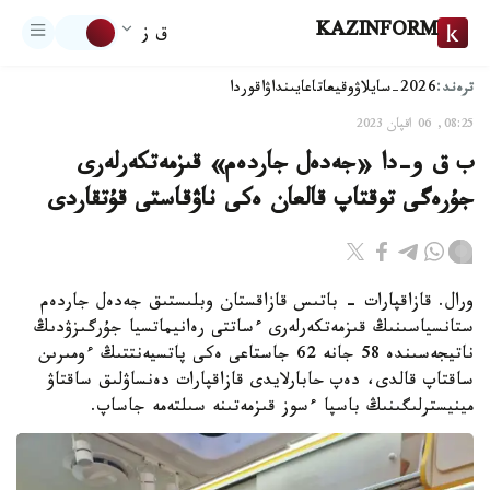
KAZINFORM
ق ز
ترەند:
2026-سايلاۋ
وقيعا
تاعايىنداۋ
اقوردا
08:25, 06 اقپان 2023
ب ق و-دا «جەدەل جاردەم» قىزمەتكەرلەرى
جۇرەگى توقتاپ قالعان ەكى ناۋقاستى قۇتقاردى
ورال. قازاقپارات - باتىس قازاقستان وبلىستىق جەدەل جاردەم
ستانسياسىنىڭ قىزمەتكەرلەرى ءساتتى رەانيماتسيا جۇرگىزۋدىڭ
ناتيجەسىندە 58 جانە 62 جاستاعى ەكى پاتسيەنتتىڭ ءومىرىن
ساقتاپ قالدى، دەپ حابارلايدى قازاقپارات دەنساۋلىق ساقتاۋ
مينيسترلىگىنىڭ باسپا ءسوز قىزمەتىنە سىلتەمە جاساپ.