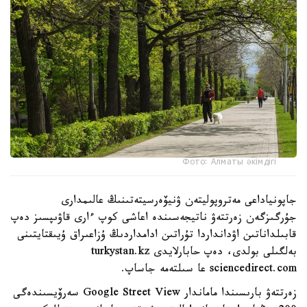
Фото: Алматы әкімдігі
جاپونياداعى مەتروپوليتەن ۋنيۆەرسيتەتىنىڭ عالىمدارى
جۇرگىزگەن زەرتتەۋ ناتيجەسىندە اعاشى كوپ ءارى قاۋىپسىز دەپ
قابىلداناتىن اۋدانداردا تۇراتىن ادامداردىڭ ۇزاعىراق ۇيىقتايتىنى
بەلگىلى بولدى، دەپ حابارلايدى turkystan.kz
sciencedirect.com عا سىلتەمە جاساپ.
زەرتتەۋ بارىسىندا ماماندار Google Street View سەرۆيسىندەگى