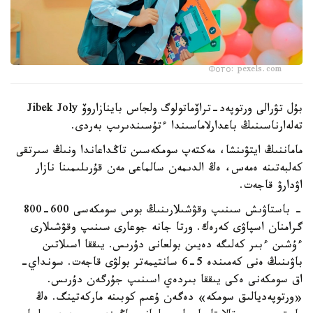
Фото: pexels.com
بۇل تۋرالى ورتوپەد-تراۆماتولوگ ولجاس باينازاروۆ Jibek Joly
تەلەارناسىنىڭ باعدارلاماسىندا ءتۇسىندىرىپ بەردى.
ماماننىڭ ايتۋىنشا، مەكتەپ سومكەسىن تاڭداعاندا ونىڭ سىرتقى
كەلبەتىنە ەمەس، ەڭ الدىمەن سالماعى مەن قۇرىلىمىنا نازار
اۋدارۋ قاجەت.
- باستاۋىش سىنىپ وقۋشىلارىنىڭ بوس سومكەسى 600-800
گرامنان اسپاۋى كەرەك. ورتا جانە جوعارى سىنىپ وقۋشىلارى
ءۇشىن ءبىر كەلىگە دەيىن بولعانى دۇرىس. يىققا اسىلاتىن
باۋىنىڭ ەنى كەمىندە 5-6 سانتيمەتر بولۋى قاجەت. سونداي-
اق سومكەنى ەكى يىققا بىردەي اسىنىپ جۇرگەن دۇرىس.
«ورتوپەديالىق سومكە» دەگەن ۇعىم كوبىنە ماركەتينگ. ەڭ