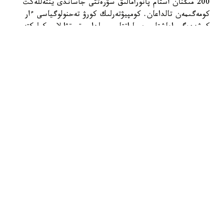
200 مىڭنان استام پانورامالىق سۋرەتتى جاساندى ينتەللەكت
كومەگىمەن تالداعان. كومپيۋتەرلىك كورۋ تەحنولوگياسى ءار
كوشەدەگى اعاشتار، عيماراتتار، جولدار، تروتۋارلار، كولىكتەر،
جاياۋ جۇرگىنشىلەر جانە باسقا دا قالالىق ينفراقۇرىلىم
ەلەمەنتتەرىن اۆتوماتتى تۇردە انىقتاعان.
كەيىن بۇل مالىمەتتەر توكيودا كوپقاباتتى ۇيلەردىڭ تومەنگى
قاباتتارىندا تۇراتىن 1089 جۇمىس ىستەيتىن تۇرعىننىڭ ۇيقى
تۋرالى دەرەكتەرىمەن سالىستىرىلدى. زەرتتەۋشىلەر ءدال وسى
تۇرعىندار كوشەنىڭ سىرتقى ورتاسىمەن كوبىرەك بايلانىستا
بولادى دەپ ەسەپتەگەن.
زەرتتەۋ ناتيجەسى بويىنشا، كوشەلەردە جاسىل جەلەك پەن
اعاشتار نەعۇرلىم كوپ بولسا، تۇرعىنداردىڭ ۇيقىسى سوعۇرلىم
ۇزاق بولعان. سونداي-اق ءوز اۋدانىن قاۋىپسىز دەپ سانايتىن
ادامداردىڭ دا جاقسىراق ۇيىقتايتىنى انىقتالعان. قىزىقتى
تۇجىرىمداردىڭ ءبىرى - بيىك عيماراتتار قورشاعان كوشەلەردە
تۇراتىن ادامدار اراسىندا ۇيقىسىزدىقتىڭ سيرەك كەزدەسۋى.
عالىمداردىڭ پىكىرىنشە، مۇنداي ساۋلەتتىك ورتا ادامدارعا ءوزىن