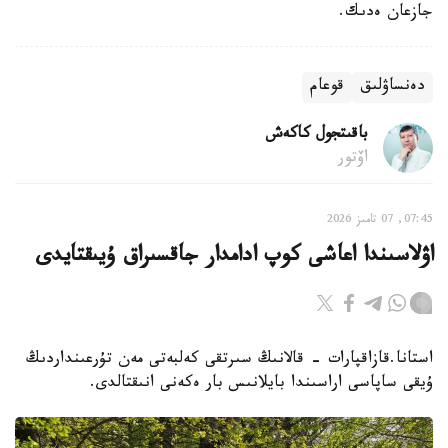
جازعان ەدىك.
دەنساۋلىق
قوعام
باقىتجول كاكەش
اۆتور
07:45, 07 تامىز 2026
اۋلاسىندا اعاشى كوپ ادامدار جاقسىراق ۇيىقتايدى
استانا.قازاقپارات - قالانىڭ سىرتقى كەلبەتى مەن تۇرعىنداردىڭ
ۇيقى ساپاسى اراسىندا بايلانىس بار ەكەنى انىقتالدى.