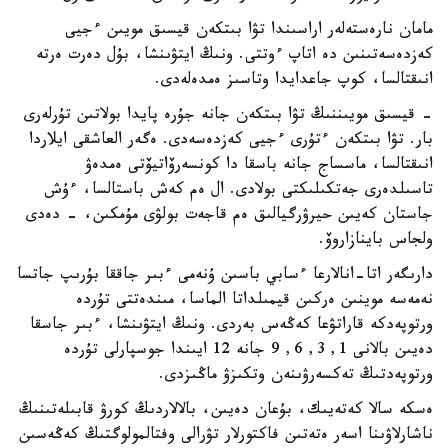
مامان نارەستەلەر اراسىندا تۋا بىتكەن قيسىق مويىن ءجيى
كەزدەسەتىنىن دە اتاپ ءوتتى. ونىڭ ايتۋىنشا، بۇل دەرت ەرتە
انىقتالسا، كوپ جاعدايدا وتاسىز ەمدەلەدى.
- قيسىق مويىننىڭ تۋا بىتكەن جانە جۇرە پايدا بولاتىن تۇرلەرى
بار. تۋا بىتكەن ءتۇرى ءجيى كەزدەسەدى. ەگەر العاشقى ايلاردا
انىقتالسا، ماسساج جانە باسقا دا كونسەرۆاتيۆتى ەمدەۋ
تاسىلدەرى جەتكىلىكتى بولادى. ال ەم كەش باستالسا، ءۇش
جاستان كەيىن حيرۋرگيالىق ەم قاجەت بولۋى مۇمكىن، - دەدى
ولجاس باينازاروۆ.
دارىگەر اتا-انالارعا ءسابي باسىن ۇنەمى ءبىر جاققا بۇرىپ جاتسا
نەمەسە موينىن ەركىن قيمىلداتا الماسا، مىندەتتى تۇردە
ورتوپەدكە قاراتۋعا كەڭەس بەردى. ونىڭ ايتۋىنشا، ءبىر جاسقا
دەيىن بالانى 1, 3, 6, 9 جانە 12 ايىندا جوسپارلى تۇردە
ورتوپەدتىڭ تەكسەرۋىنەن وتكىزۋ ماڭىزدى.
ەسكە سالا كەتەيىك، بۇعان دەيىن، بالالاردىڭ كورۋ قابىلەتىنىڭ
ناشارلاۋىنا اسەر ەتەتىن فاكتورلار تۋرالى وفتالمولوگتىڭ كەڭەسىن