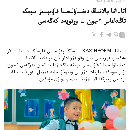
20:27, 07 تامىز 2026
اتا-انا بالانىڭ دەنساۋلىعىنا قاۋىپسىز سومكە
تاڭداعانى ءجون - ورتوپەد كەڭەسى
استانا. KAZINFORM - جاڭا وقۋ جىلى قارساڭىندا اتا-انالار
مەكتەپ فورماسى مەن وقۋ قۇرالدارىنان بولەك، بالانىڭ
دەنساۋلىعىنا ءقاۋىپسىز سومكە تاڭداۋعا دا ءمان بەرگەنى ءجون.
اۋىر سومكە، پارتادا دۇرىس وتىرماۋ جانە قيمىل-قوزعالىستىڭ
ازدىعى ومىرتقا قيسايۋىنا سەبەپ بولۋى مۇمكىن.