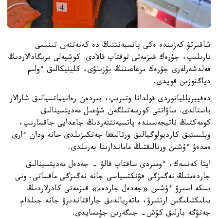
شاقىرتۋ كەزىندە ەكى پاتسيەنتتىڭ دە كەنەتتەن تىنىسى
تارىلىپ، جۇرەك قىزمەتى توقتاپ قالادى. كوشپەلى بريگادالاردىڭ
فەلدشەرلەرى جۇرەك ىرعاعىنىڭ بۇزىلۋى، كلينيكالىق ءولىم
دياگنوزىن قويدى.
دەفيبريللياتوردى قولدانا وتىرىپ، بىردەن رەانيماتسيالىق شارالار
باستالدى. ساۋاتتى كورسەتىلگەن شۇعىل مەديتسينالىق
كومەكتىڭ ناتيجەسىندە پاتسيەنتتەردىڭ جاعدايى جاقسارىپ،
وبلىستىق كارديولوگيالىق ورتالىققا جەتكىزىلدى جانە ودان ءارى
ەمدەۋ ءۇشىن ورتالىقتىڭ ماماندارىنا بەرىلدى.
ايتا كەتسەك، ءومىردى ساقتاپ قالۋ - جەدەل مەديتسينالىق
جاردەمنىڭ نەگىزگى فۋنكتسياسى جانە نەگىزگى ماقساتى. ونى
ىسكە اسىرۋ ءۇشىن «جەدەل جاردەم» قىزمەتى كادرلاردىڭ
بىلىكتىلىگىن ارتتىرۋ، ماتەريالدىق جاراقتاندىرۋ جانە جىلدام
جەتۋگە بارلىق كۇش- جىگەرىن جۇمسايدى.