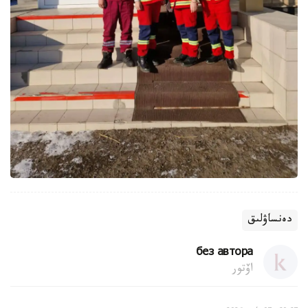
دەنساۋلىق
без автора
اۆتور