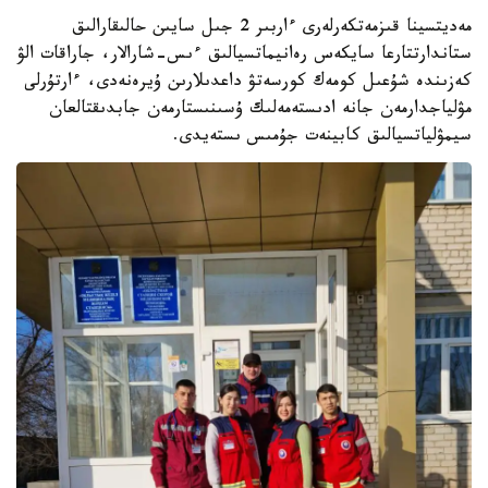
مەديتسينا قىزمەتكەرلەرى ءاربىر 2 جىل سايىن حالىقارالىق
ستاندارتتارعا سايكەس رەانيماتسيالىق ءىس-شارالار، جاراقات الۋ
كەزىندە شۇعىل كومەك كورسەتۋ داعدىلارىن ۇيرەنەدى، ءارتۇرلى
مۋلياجدارمەن جانە ادىستەمەلىك ۇسىنىستارمەن جابدىقتالعان
سيمۋلياتسيالىق كابينەت جۇمىس ىستەيدى.