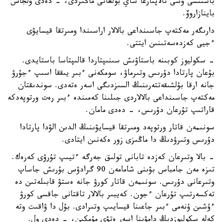
باستىسى وسى تالاپتارعا ساي بولعانى ماڭىزدى، - دەدى ولجاس
باينازاروۆ.
دارىگەر مەكتەپ جاسىنداعى بالالار اراسىندا ومىرتقا قيسايۋى
ءجيى كەزدەسەتىنىن ايتتى.
- سكوليوز كوبىنە باستاۋىش سىنىپتاردا قالىپتاسا باستايدى.
بۇعان پارتادا دۇرىس وتىرماۋ، سومكەنى ءبىر يىققا اسىپ ءجۇرۋ
جانە ارقا بۇلشىقەتتەرىنىڭ السىزدىگى اسەر ەتەدى. سوندىقتان
مەكتەپ جاسىنداعى بالالاردى جىلىنا كەمىندە ءبىر رەت ورتوپەدكە
قاراتىپ تۇرعان دۇرىس، - دەدى مامان.
سونىمەن قاتار ورتوپەد ومىرتقا قيسايۋىنىڭ الدىن الۋدا پارتادا
دۇرىس وتىرۋدىڭ دا ماڭىزى زور ەكەنىن ايتادى.
- بالا وتىرعان كەزدە تابانى تولىق جەرگە ءتيىپ تۇرۋى كەرەك.
تىزە مەن جامباس بۋىنى شامامەن 90 گرادۋس بۇرىش جاساپ
وتىرعانى دۇرىس. سونىمەن قاتار كورۋ جانە ەستۋ قابىلەتىن دە
تەكسەرتىپ تۇرعان ءجون. كەيبىر بالالار تاقتانى جاقسى كورۋ
ءۇشىن ۇنەمى ءبىر جاعىنا قيسايىپ وتىرادى. بۇل دا ۋاقىت وتە
كەلە سكوليوزدىڭ دامۋىنا اسەر ەتۋى مۇمكىن، - دەدى ول.