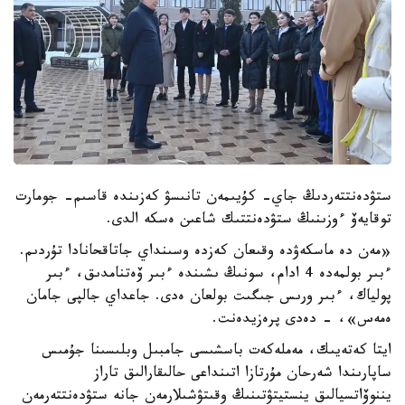
ستۋدەنتتەردىڭ جاي- كۇيىمەن تانىسۋ كەزىندە قاسىم- جومارت
توقايەۆ ءوزىنىڭ ستۋدەنتتىك شاعىن ەسكە الدى.
«مەن دە ماسكەۋدە وقىعان كەزدە وسىنداي جاتاقحانادا تۇردىم.
ءبىر بولمەدە 4 ادام، سونىڭ ىشىندە ءبىر ۆەتنامدىق، ءبىر
پولياك، ءبىر ورىس جىگىت بولعان ەدى. جاعداي جالپى جامان
ەمەس»، - دەدى پرەزيدەنت.
ايتا كەتەيىك، مەملەكەت باسشىسى جامبىل وبلىسىنا جۇمىس
ساپارىندا شەرحان مۇرتازا اتىنداعى حالىقارالىق تاراز
يننوۆاتسيالىق ينستيتۋتىنىڭ وقىتۋشىلارمەن جانە ستۋدەنتتەرمەن