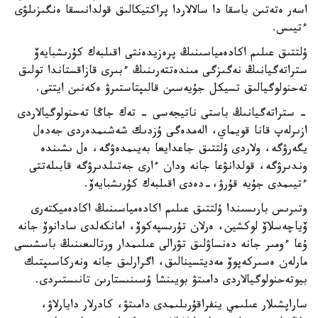
اسەر ەتەتىن باسقا دا سالالاردا پراكتيكالىق قولدانىسقا ەنگىزىلۋى
ءتيىس.
ۇلتتىق عىلىم اكادەمياسىنىڭ پرەزيدەنتى اقىلبەك كۇرىشبايەۆ
ستراتەگيانىڭ نەگىزگى مىندەتتەرىنىڭ ءبىرى قازاقستاندا تولىق
تەحنولوگيالىق تسيكل جۇيەسىن قالىپتاستىرۋ ەكەنىن ايتتى.
- ستراتەگيانىڭ باستى ناتيجەسى - تەك جاڭا تەحنولوگيالاردى
ازىرلەپ قانا قويماي، الەمدەگى ۇزدىك شەشىمدەردى جەدەل
يگەرۋگە، ولاردى ۇلتتىق جاعدايعا بەيىمدەۋگە، ەل ىشىندە
وندىرۋگە، قولدانۋعا جانە ودان ءارى جەتىلدىرۋگە قابىلەتتى
ءتيىمدى جۇيە قۇرۋ،-دەدى اقىلبەك كۇرىشبايەۆ.
وتىرىس بارىسىندا ۇلتتىق عىلىم اكادەمياسىنىڭ اكادەميكتەرى
ۆياچەسلاۆ لوكشين، ەرلان تۇرىسپەكوۆ، امانكەلدى سادانوۆ جانە
ۇعا ءومىر جانە دەنساۋلىق تۋرالى عىلىمدار ورتالىعىنىڭ باسشىسى
مارلەن ەسىركەپوۆ مەديتسينالىق، اگرارلىق جانە ونەركاسىپتىك
بيوتەحنولوگيالاردى دامىتۋ بويىنشا ۇسىنىستارىن تانىستىردى.
ساراپشىلار عىلىمي ينفراقۇرىلىمدى دامىتۋ، كادرلار دايارلاۋ،