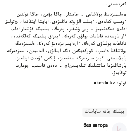
كەزدەستى.
«ەلىمىزدىڭ بولاشاعى - جاستار. جاڭا بۋىن، جاڭا تولقىن
ءوسىپ كەلەدى. ءبىلىم الۋ وتە ماڭىزدى. ابايشا ايتقاندا، «تولىق
ادام» دەگەنىمىز - ويى ۇشقىر، زەرەك، بىلىمگە قۇشتار ادام.
ءار نارسەدە قاناعات بولۋى كەرەك. ءبىراق بىلىمگە كەلگەندە،
قاناعات بولماۋى كەرەك. ءاردايىم ىزدەنۋ كەرەك. ەلىمىزدىڭ
بولاشاقتا دامىپ، كوركەيگەن ەلگە اينالۋى، الدىمەن، سىزدەرگە
بايلانىستى. ءبىز سىزدەرگە سەنەمىز، ۇلكەن ءۇمىت ارتامىز.
بارشاڭىزعا ساتتىلىك تىلەيمىن!» - دەدى قاسىم- جومارت
توقايەۆ.
فوتو: akorda.kz
بيلىك جانە ساياسات
без автора