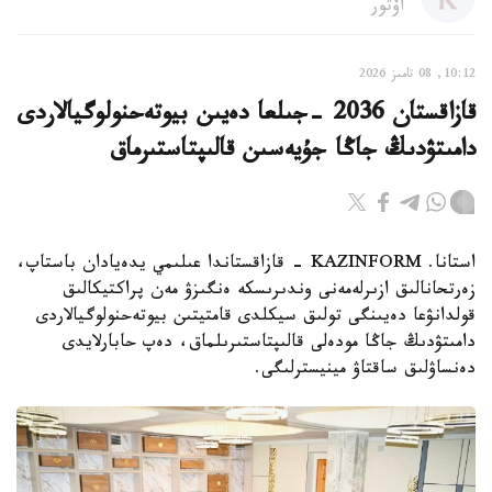
اۆتور
10:12, 08 تامىز 2026
قازاقستان 2036 -جىلعا دەيىن بيوتەحنولوگيالاردى
دامىتۋدىڭ جاڭا جۇيەسىن قالىپتاستىرماق
استانا. KAZINFORM - قازاقستاندا عىلىمي يدەيادان باستاپ،
زەرتحانالىق ازىرلەمەنى وندىرىسكە ەنگىزۋ مەن پراكتيكالىق
قولدانۋعا دەيىنگى تولىق سيكلدى قامتيتىن بيوتەحنولوگيالاردى
دامىتۋدىڭ جاڭا مودەلى قالىپتاستىرىلماق، دەپ حابارلايدى
دەنساۋلىق ساقتاۋ مينيسترلىگى.