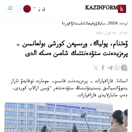
KAZINFORM
ق ز
ترەند:
2026-سايلاۋ
وقيعا
تاعايىنداۋ
اقوردا
17:03, 03 اقپان 2023
ۆەتنام، پولياك، ورىسپەن كورشى بولعانمىن -
پرەزيدەنت ستۋدەنتتىك شاعىن ەسكە الدى
استانا. قازاقپارات - پرەزيدەنت قاسىم- جومارت توقايەۆ تاراز
يننوۆاتسيالىق ينستيتۋتىنىڭ ستۋدەنتتەر ءۇيىن ارالاپ كوردى،
دەپ حابارلايدى قازاقپارات.