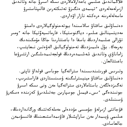
فلاگماندىق عىلىمي باعدارلامالاردى ىسكە اسىرۋ جانە وتاندىق
ازىرلەمەلەردى ءتيىمدى ەنگىزۋ تەتىكتەرىن قالىپتاستىرۋ
ماسەلەلەرىنە ەرەكشە نازار اۋداردى.
دەنساۋلىق ساقتاۋ سالاسىندا بيوتەحنولوگيالاردى دامىتۋ
مەديتسينالىق عىلىم، دياگنوستيكا، فارماتسيەۆتيكا جانە ءومىر
تۋرالى عىلىمداردىڭ باسقا دا باعىتتارىنا جاڭا مۇمكىندىك
بەرمەك. بۇل ەلىمىزدىڭ تەحنولوگيالىق الەۋەتىن نىعايتىپ،
زاماناۋي وتاندىق شەشىمدەردىڭ قولجەتىمدىلىگىن ارتتىرۋعا
باعىتتالعان.
وتىرىس قورىتىندىسىندا ستراتەگيا جوباسى قولداۋ تاپتى.
دەنساۋلىق ساقتاۋ مينيسترلىگىنە ۇسىنىستاردى قاراستىرىپ،
نەگىزدەلگەن باستامالاردى ستراتەگيا مەن ونى ىسكە اسىرۋ
جونىندەگى ءىس-قيمىل جوسپارىن جەتىلدىرۋ كەزىندە ەسكەرۋ
ۇسىنىلدى.
قۇجاتتى ازىرلەۋ جۇمىسى مۇددەلى مەملەكەتتىك ورگانداردىڭ،
عىلىمي ۇيىمدار مەن ساراپشىلار قاۋىمداستىعىنىڭ قاتىسۋىمەن
جالعاسادى.