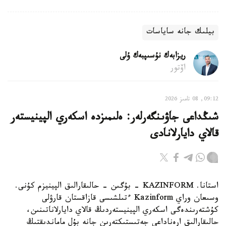
بيلىك جانە ساياسات
ريزابەك نۇسىپبەك ۇلى
اۆتور
09:12, 08 تامىز 2026
شىڭداعى جاۋىنگەرلەر: ەلىمىزدە اسكەري الپينيستەر
قالاي دايارلانادى
استانا. KAZINFORM - بۇگىن - حالىقارالىق الپينيزم كۇنى.
وسىعان وراي Kazinform ءتىلشىسى قازاقستان قارۋلى
كۇشتەرىندەگى اسكەري الپينيستەردىڭ قالاي دايارلاناتىنىن،
حالىقارالىق ارەناداعى جەتىستىكتەرىن جانە بۇل ماماندىقتىڭ