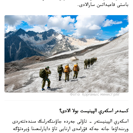
باستى قاعيداتىن سارالادى.
Фото: Қорғаныс министрліг
كىمدەر اسكەري الپينيست بولا الادى؟
اسكەري الپينيستەر - تاۋلى جەردە جاۋىنگەرلىك مىندەتتەردى
ورىنداۋعا جانە جەكە قۇرامدى ارنايى تاۋ دايارلىعىنا ۇيرەتۋگە