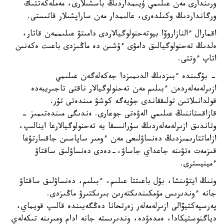
ورىندارى مەن عىلىمي ۇيىمداردىڭ باسشىلارى، مەملەكەتتىك
ورگانداردىڭ وكىلدەرى، عالىمدار مەن ساراپشىلار قاتىستى.
اقمارال ءالنازاروۆا بيوتەحنولوگيالاردى دامىتۋ عىلىممەن قاتار،
ەلدىڭ تەحنولوگيالىق دامۋى ءۇشىن دە ماڭىزدى باعىت ەكەنىن
اتاپ ءوتتى.
- بۇگىندە ءبىزدىڭ الدىمىزدا جەكەلەگەن عىلىمي
ازىرلەمەلەردەن ءبىلىم مەن تەحنولوگيالار ناقتى تاجىريبەدە
قولدانىلاتىن تولىققاندى جۇيەگە كوشۋ مىندەتى تۇر.
قازاقستاننىڭ عىلىمي الەۋەتى جوعارى. ەندىگى مىندەتىمىز -
وتاندىق ازىرلەمەلەردىڭ سۇرانىسقا يە تەحنولوگيالارعا اينالىپ،
ازاماتتارىمىزدىڭ دەنساۋلىعى مەن ءومىر ساپاسىن جاقسارتۋعا
قىزمەت ەتۋىنە جاعداي جاساۋ،-دەدى دەنساۋلىق ساقتاۋ
ءمينيسترى.
ونىڭ ايتۋىنشا، بۇل باعىتتا عىلىم، ءبىلىم، دەنساۋلىق ساقتاۋ
جانە ءوندىرىس مۇمكىندىكتەرىن بىرىكتىرۋ ماڭىزدى.
پەرسپەكتيۆالى ازىرلەمەلەر زەرتحانا دەڭگەيىندە قالىپ قويماي،
دياگنوستيكادا، ەمدەۋدە، وندىرىستە جانە ادام ومىرىنە تىكەلەي