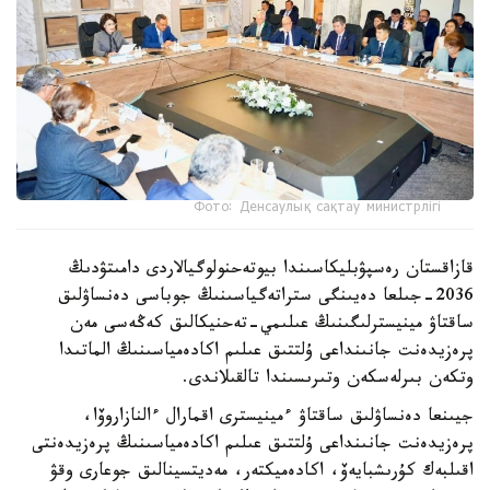
Фото: Денсаулық сақтау министрлігі
قازاقستان رەسپۋبليكاسىندا بيوتەحنولوگيالاردى دامىتۋدىڭ
2036-جىلعا دەيىنگى ستراتەگياسىنىڭ جوباسى دەنساۋلىق
ساقتاۋ مينيسترلىگىنىڭ عىلىمي-تەحنيكالىق كەڭەسى مەن
پرەزيدەنت جانىنداعى ۇلتتىق عىلىم اكادەمياسىنىڭ الماتىدا
وتكەن بىرلەسكەن وتىرىسىندا تالقىلاندى.
جيىنعا دەنساۋلىق ساقتاۋ ءمينيسترى اقمارال ءالنازاروۆا،
پرەزيدەنت جانىنداعى ۇلتتىق عىلىم اكادەمياسىنىڭ پرەزيدەنتى
اقىلبەك كۇرىشبايەۆ، اكادەميكتەر، مەديتسينالىق جوعارى وقۋ