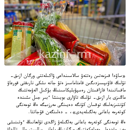
«ساۋدا قىزمەتىن رەتتەۋ سالاسىنداعى ۋاكىلەتتى ورگان ازىق-
تۇلىك قاۋىپسىزدىگىن قامتاماسىز ەتۋ جانە ىشكى نارىقتى قورعاۋ
ماقساتىندا قازاقستان رەسپۋبليكاسىنىڭ بۇكىل الەۋمەتتىك
ماڭىزى بار ازىق- تۇلىك تاۋارى بويىنشا ءبىر جىل ىشىندە
كۇنتىزبەلىك توقسان كۇنگە دەيىنگى مەرزىمگە ەڭ تومەنگى
كوتەرمە باعانى بەلگىلەيدى»، - دەلىنگەن قۇجاتتا.
ەڭ تومەنگى كوتەرمە باعانى بەلگىلەۋ زاڭدى تۇلعانىڭ ءوتىنىشى