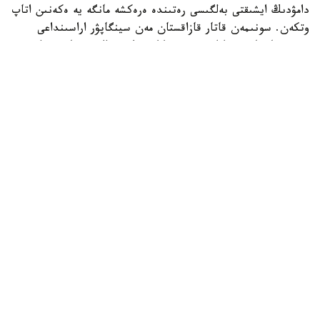
دامۋدىڭ ايشىقتى بەلگىسى رەتىندە ەرەكشە مانگە يە ەكەنىن اتاپ
وتكەن. سونىمەن قاتار قازاقستان مەن سينگاپۋر اراسىنداعى
دوستىققا جانە ءوزارا تۇسىنىستىككە نەگىزدەلگەن سان قىرلى
ىنتىماقتاستىق قوس حالىقتىڭ يگىلىگى جولىندا ۇدايى دامي
بەرەتىنىنە سەنىم ءبىلدىردى،-دەلىنگەن اقپاراتتا.
قاسىم-جومارت توقايەۆ تارمان شانمۋگاراتنامنىڭ جاۋاپتى
قىزمەتىنە تولايىم تابىس، ال دوستاس سينگاپۋر حالقىنا قۇت-
بەرەكە تىلەدى.
بيلىك جانە ساياسات
سىرتقى ساياسات
ريزابەك نۇسىپبەك ۇلى
اۆتور
19:14, 08 تامىز 2026
بەلگيا كورولى فيليپپ قاسىم-جومارت توقايەۆقا