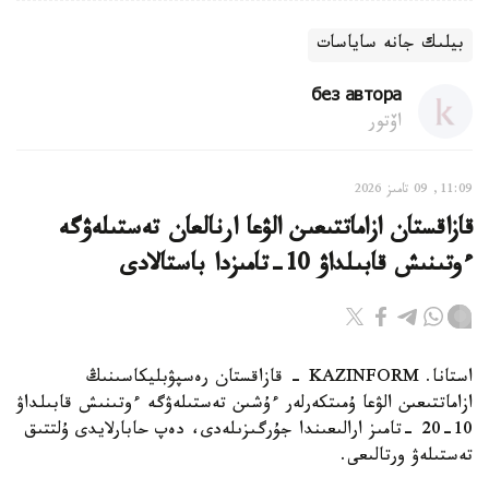
بيلىك جانە ساياسات
без автора
اۆتور
11:09, 09 تامىز 2026
قازاقستان ازاماتتىعىن الۋعا ارنالعان تەستىلەۋگە
ءوتىنىش قابىلداۋ 10-تامىزدا باستالادى
استانا. KAZINFORM - قازاقستان رەسپۋبليكاسىنىڭ
ازاماتتىعىن الۋعا ۇمىتكەرلەر ءۇشىن تەستىلەۋگە ءوتىنىش قابىلداۋ
10-20 -تامىز ارالىعىندا جۇرگىزىلەدى، دەپ حابارلايدى ۇلتتىق
تەستىلەۋ ورتالىعى.