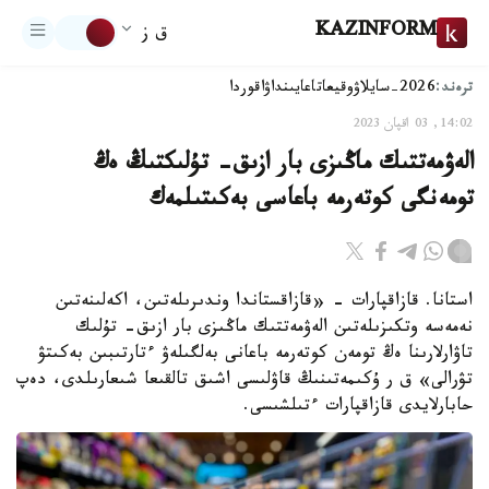
KAZINFORM
ق ز
ترەند:
2026-سايلاۋ
وقيعا
تاعايىنداۋ
اقوردا
14:02, 03 اقپان 2023
الەۋمەتتىك ماڭىزى بار ازىق- تۇلىكتىڭ ەڭ
تومەنگى كوتەرمە باعاسى بەكىتىلمەك
استانا. قازاقپارات - «قازاقستاندا وندىرىلەتىن، اكەلىنەتىن
نەمەسە وتكىزىلەتىن الەۋمەتتىك ماڭىزى بار ازىق- تۇلىك
تاۋارلارىنا ەڭ تومەن كوتەرمە باعانى بەلگىلەۋ ءتارتىبىن بەكىتۋ
تۋرالى» ق ر ۇكىمەتىنىڭ قاۋلىسى اشىق تالقىعا شىعارىلدى، دەپ
حابارلايدى قازاقپارات ءتىلشىسى.