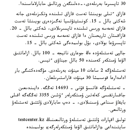
30 تاپسىرما بەرىلەدى،-دەلىنگەن ورتالىق حابارلاماسىندا.
قازاق ءتىلى بويىنشا تەست قازاق تىلىندە وتكىزىلەدى جانە
شەكتى بالل - 15. كونستيتۋتسيا نەگىزدەرى بويىنشا تەست
قازاق نەمەسە ورىس تىلىندە تاپسىرىلادى، شەكتى بالل - 20.
قازاقستان تاريحىنان دا قازاق نەمەسە ورىس تىلىندە تەست
تاپسىرۋعا بولادى، بۇل بولىمدەگى شەكتى بالل - 15.
جالپى تەستىلەۋدە ەڭ جوعارى ناتيجە - 100 بالل. ازاماتتىق
الۋعا ۇمىتكەر كەمىندە 50 بالل جيناۋى ءتيىس.
تەستىلەۋگە 2 ساعات 10 مينۋت بەرىلەدى. مۇگەدەكتىگى بار
ادامدارعا قوسىمشا 30 مينۋت قاراستىرىلعان.
- تەستىلەۋگە قاتىسۋ قۇنى - 14693 تەڭگە. دايىندىعىن
جاقسارتقىسى كەلەتىن ۇمىتكەرلەر ءۇشىن 3355 تەڭگەگە اقىلى
بايقاۋ سىناعى ۇسىنىلادى، - دەپ حابارلادى ۇلتتىق تەستىلەۋ
ورتالىعى.
تولىق اقپارات ۇلتتىق تەستىلەۋ ورتالىعىنىڭ testcenter.kz
سايتىنداعى «ازاماتتىق الۋعا ۇمىتكەرلەرگە» بولىمىندە