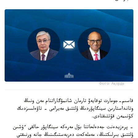
Фото: Ақорда
قاسىم-جومارت توقايەۆ تارمان شانمۋگاراتنام مەن ونىڭ
وتانداستارىن سينگاپۋردىڭ ۇلتتىق مەيرامى - تاۋەلسىزدىك
كۇنىمەن قۇتتىقتادى.
- پرەزيدەنت جەدەلحاتتا بۇل مەرەكە سينگاپۋر حالقى ءۇشىن
ۇلتتىق بىرلىكتىڭ، مەملەكەت دەربەستىگىنىڭ جانە ورنىقتى