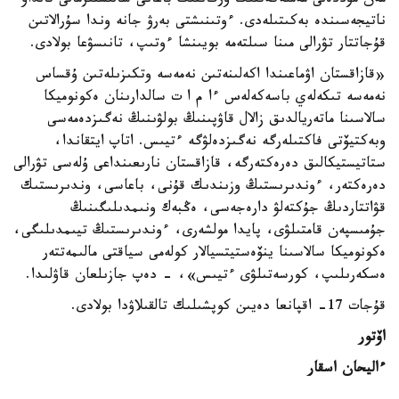
مەن مۇددەلى مەملەكەتتىك ورگاننىڭ باعانى سالىستىرمالى تالداۋ
ناتيجەسىندە بەكىتىلەدى. ءوتىنىشتى بەرۋ جانە وندا سۇرالاتىن
قۇجاتتار تۋرالى مىنا سىلتەمە بويىنشا ءوتىپ، تانىسۋعا بولادى.
«قازاقستان اۋماعىندا اكەلىنەتىن نەمەسە وتكىزىلەتىن ۇقساس
نەمەسە تىكەلەي باسەكەلەس ءا م ا ت سالدارىنان ەكونوميكا
سالاسىنا ماتەريالدىق زالال قاۋپىنىڭ بولۋىنىڭ نەگىزدەمەسى
وبەكتيۆتى فاكتىلەرگە نەگىزدەلۋگە ءتيىس. اتاپ ايتقاندا،
ستاتيستيكالىق دەرەكتەرگە، قازاقستان نارىعىنداعى ۇلەسى تۋرالى
دەرەكتەر، ءوندىرىستىڭ وزىندىك قۇنى، باعاسى، وندىرىستىك
قۋاتتاردىڭ جۇكتەلۋ دارەجەسى، ەڭبەك ونىمدىلىگىنىڭ
جۇمىسپەن قامتىلۋى، پايدا مولشەرى، ءوندىرىستىڭ تيىمدىلىگى،
ەكونوميكا سالاسىنا ينۆەستيتسيالار كولەمى سياقتى مالىمەتتەر
ەسكەرىلىپ، كورسەتىلۋى ءتيىس»، - دەپ جازىلعان قاۋلىدا.
قۇجات 17- اقپانعا دەيىن كوپشىلىك تالقىلاۋدا بولادى.
اۆتور
ءاليحان اسقار