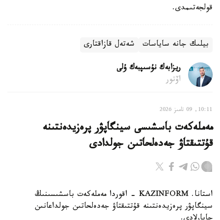
قولجەتىمدى.
بيلىك جانە ساياسات
شەتەل قازاقتارى
ريزابەك نۇسىپبەك ۇلى
اۆتور
10:11, 09 تامىز 2026
مەملەكەت باسشىسى سينگاپۋر پرەزيدەنتىنە
قۇتتىقتاۋ جەدەلحاتىن جولدادى
استانا. KAZINFORM - اقوردا مەملەكەت باسشىسىنىڭ
سينگاپۋر پرەزيدەنتىنە قۇتتىقتاۋ جەدەلحاتىن جولداعانىن
حابارلادى.