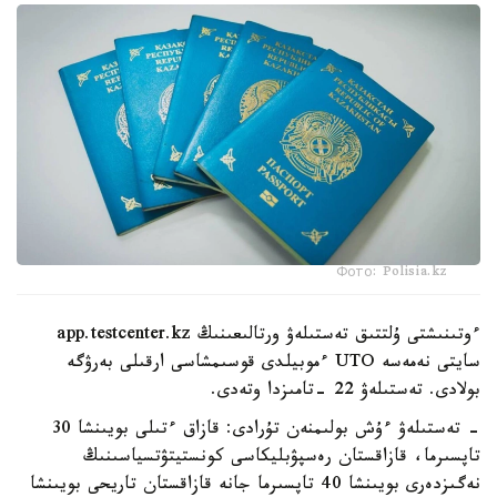
Фото: Polisia.kz
ءوتىنىشتى ۇلتتىق تەستىلەۋ ورتالىعىنىڭ app.testcenter.kz
سايتى نەمەسە UTO ءموبيلدى قوسىمشاسى ارقىلى بەرۋگە
بولادى. تەستىلەۋ 22 -تامىزدا وتەدى.
- تەستىلەۋ ءۇش بولىمنەن تۇرادى: قازاق ءتىلى بويىنشا 30
تاپسىرما، قازاقستان رەسپۋبليكاسى كونستيتۋتسياسىنىڭ
نەگىزدەرى بويىنشا 40 تاپسىرما جانە قازاقستان تاريحى بويىنشا