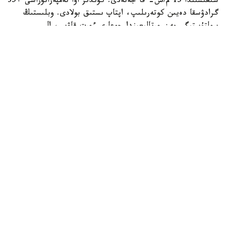
شىعىسىندا 15 م/س- قا جەتەدى. كۇندىز اۋا تەمپەراتۋراسى +35
گرادۋسقا دەيىن كوتەرىلىپ، اپتاپ ىستىق بولادى. وبلىستىڭ
سولتۇستىگى مەن ورتالىعىندا جوعارى ءورت قاۋپى، ال
وڭتۇستىگى مەن شىعىسىندا توتەنشە ءورت قاۋپى ساقتالادى.
جەزقازعان قالاسىندا دا جوعارى ءورت قاۋپى كۇتىلەدى.
جەتىسۋ وبلىسىنىڭ تاۋلى اۋداندارىندا جاڭبىر جاۋىپ، نايزاعاي
وينايدى، كۇندىز كەي جەرلەردە نوسەر جاڭبىر جاۋادى. الاكول
كولدەرى ماڭىندا سولتۇستىك- باتىستان سوعاتىن جەلدىڭ
ەكپىنى 15- 20 م/س بولادى. وبلىستىڭ وڭتۇستىگىندە جوعارى،
ال سولتۇستىگى، شىعىسى جانە ورتالىعىندا توتەنشە ءورت قاۋپى
ساقتالادى. تالدىقورعاندا توتەنشە ءورت قاۋپى جاريالانعان.
قاراعاندى وبلىسىنىڭ سولتۇستىگى مەن شىعىسىندا جاڭبىر،
نايزاعاي، بۇرشاق جانە داۋىلدى جەل كۇتىلەدى. وبلىستىڭ
شىعىسىندا تۇندە كەي جەرلەردە نوسەر جاڭبىر جاۋادى.
سولتۇستىك- باتىستان جانە سولتۇستىكتەن سوعاتىن جەلدىڭ
ەكپىنى كۇندىز وبلىستىڭ باتىسىندا، سولتۇستىگىندە جانە
شىعىسىندا 18 م/س-قا دەيىن كۇشەيەدى. وبلىستىڭ شىعىسى
مەن وڭتۇستىگىندە توتەنشە، ال باتىسى مەن ورتالىعىندا جوعارى