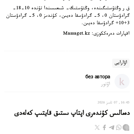
ق ر وڭتۇستىگىندە، وڭتۇستىك- شىعىسىندا تۇندە 10-18-
گرادۋستان 0، 5- گرادۋسقا دەيىن، كۇندىز 0، 5- گرادۋستان
3+10+ گرادۋسقا دەيىن.
اقپارات دەرەككوزى: Massaget.kz
اۋارايى
без автора
اۆتور
16:45, 07 تامىز 2026
دەمالىس كۇندەرى اپتاپ ىستىق قايتىپ كەلەدى