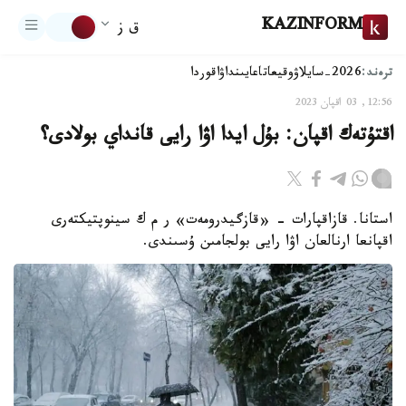
KAZINFORM
ق ز
ترەند:
2026-سايلاۋ
وقيعا
تاعايىنداۋ
اقوردا
12:56, 03 اقپان 2023
اقتۇتەك اقپان: بۇل ايدا اۋا رايى قانداي بولادى؟
استانا. قازاقپارات - «قازگيدرومەت» ر م ك سينوپتيكتەرى
اقپانعا ارنالعان اۋا رايى بولجامىن ۇسىندى.