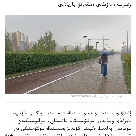
وڭىرىندە داۋىلدى ەسكەرتۋ جاريالادى.
فوتو: ەلميرا ورالبايەۆا/kazinform
ۇلىتاۋ وبلىسىندا تۇندە وبلىستىڭ شىعىسىندا جاڭبىر جاۋىپ،
نايزاعاي وينايدى. سولتۇستىك- باتىستان، سولتۇستىكتەن
سوعاتىن جەلدىڭ ەكپىنى كۇندىز وبلىستىڭ سولتۇستىگى مەن