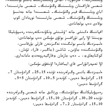
وبلىستارىندا، قىزىلوردا، الماتى وبلىستارىنىڭ باسىم بولىگىندە،
شىعىس قازاقستان وبلىسىنىڭ وڭتۇستىك- شىعىس جارتىسىندا،
اباي وبلىسىنىڭ قيىر وڭتۇستىك- شىعىسىندا جانە جەتىسۋ
وبلىسىنىڭ وڭتۇستىك- شىعىس جارتىسىندا نورمادان كوپ
بولادى دەپ بولجانادى.
اقپاننىڭ ەكىنشى جانە ءۇشىنشى ونكۇندىكتەرىندە رەسپۋبليكا
بويىنشا اۋا رايى تۇراقسىز بولۋى مۇمكىن دەپ بولجانادى:
ەلىمىزدىڭ باسىم بولىگىندە نەگىزىنەن قارلى بۇرقاسىن،
وڭتۇستىگىندە جاۋىن- شاشىن (جاڭبىر، قار)، تۇمان،
كوكتايعاق»، - دەپ جازعان «قازگيدرومەت» ماماندارى.
اۋا تەمپەراتۋراسى قاي ايماقتاردا اۋىتقۋى مۇمكىن:
ەلىمىزدىڭ باتىس وڭىرلەرىندە تۇندە 15-25- گرادۋستان 7-
15- گرادۋسقا دەيىن، كۇندىز 5-10- گرادۋستان 5+5-
گرادۋسقا دەيىن؛
رەسپۋبليكانىڭ سولتۇستىك، ورتالىق جانە شىعىس وڭىرلەرىندە
تۇندە 20-30- گرادۋستان 10-15- گرادۋسقا دەيىن، كۇندىز
10-15- گرادۋستان 2-7- گرادۋسقا دەيىن؛