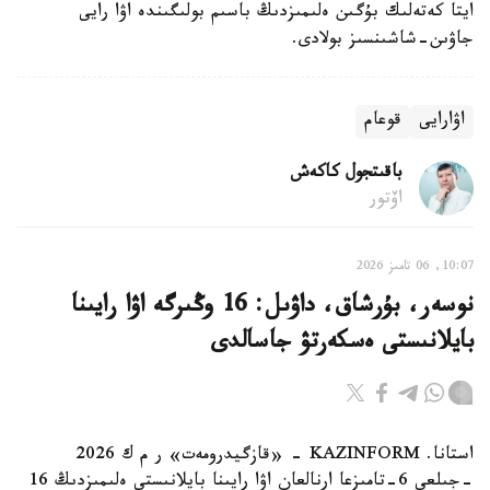
ايتا كەتەلىك بۇگىن ەلىمىزدىڭ باسىم بولىگىندە اۋا رايى
جاۋىن-شاشىنسىز بولادى.
اۋارايى
قوعام
باقىتجول كاكەش
اۆتور
10:07, 06 تامىز 2026
نوسەر، بۇرشاق، داۋىل: 16 وڭىرگە اۋا رايىنا
بايلانىستى ەسكەرتۋ جاسالدى
استانا. KAZINFORM - «قازگيدرومەت» ر م ك 2026
-جىلعى 6-تامىزعا ارنالعان اۋا رايىنا بايلانىستى ەلىمىزدىڭ 16