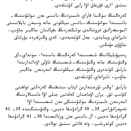
ىستىق ءارى قۇرعاق اۋا رايى كۇتىلەدى.
كەزەڭنىڭ سوڭىنا قاراي ەلىمىزدىڭ باتىسى مەن سولتۇستىك-
باتىسىندا سولتۇستىك-باتىس سيكلونى جانە ونىمەن بايلانىستى
اتموسفەرالىق فرونتالدى بولىكتەردىڭ ىقپالىنان جاڭبىر جاۋىپ،
نايزاعاي وينايدى، جەل كۇشەيەدى، كەي وڭىرلەردە بۇرشاق
جاۋۋى مۇمكىن.
رەسپۋبليكانىڭ شىعىسىندا كەزەڭنىڭ باسىندا، سونداي-اق
وڭتۇستىك جانە وڭتۇستىك-شىعىستىڭ تاۋلى اۋداندارىندا
بارلىق كۇندەرى وڭتۇستىك سيكلوننىڭ اسەرىنەن جاڭبىر
جاۋىپ، نايزاعاي كۇتىلەدى.
بارلىق ءوڭىر تۇرعىندارىن اپتاپ ىستىقتىڭ كەزەكتى تولقىنى
كۇتىپ تۇر. يران اۋماعىنان كەلەتىن جىلى اۋا ماسسالارىنىڭ
اسەرىنەن ەلىمىزدىڭ سولتۇستىگى مەن شىعىسىندا اۋا
تەمپەراتۋراسى 35- 39 گرادۋسقا دەيىن، وڭتۇستىگىندە 35- 41
گرادۋسقا دەيىن، ال باتىسى مەن ورتالىعىندا 36- 41 گرادۋسقا
دەيىن كوتەرىلىپ، وتە قاتتى ىستىق بولادى.