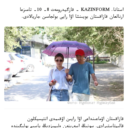
استانا. KAZINFORM - قازگيدرومەت 8- 10- تامىزعا
ارنالعان قازاقستان بويىنشا اۋا رايى بولجامىن جاريالادى.
Фото: Нұрболат Нұржаубай
قازاقستان اۋماعىنداعى اۋا رايىن اۋقىمدى انتيسيكلون
قالىپتاستىرادى. سونىڭ اسەرىنەن ەلىمىزدىڭ باسىم بولىگىندە