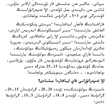
سيپاتى، جاڭبىر مەن جىلبىسقى قار تۇرىندەگى ارالاس جاۋىن-
شاشىن مەن ەكپىندى جەل كۇتەدى. اۋا تەمپەراتۋراسىنىڭ
كۇندىزگى فونى 3+5- گرادۋس شەگىندە بولجانادى.
قازاقستاننىڭ قالعان ايماقتارىندا ءبىرىنشى ونكۇندىكتىڭ
العاشقى جارتىسىندا ءسىبىر انتيسيكلونىنىڭ اسەرىمەن ايازدى،
نەگىزىنەن جاۋىن-شاشىنسىز اۋا رايى ساقتالادى. كەزەڭنىڭ
ەكىنشى جارتىسىندا ءسىبىر انتيسيكلونى السىرەيدى، جەرورتا
تەڭىزى اۋداندارىنان سيكلون رەسپۋبليكانىڭ سولتۇستىك-
باتىسىنا قاراي جىلجيدى، ەلىمىزدىڭ سولتۇستىك جارتىسىندا
اتموسفەرالىق فرونتتاردىڭ كۇشەيۋىمەن قار جاۋۋى، بۇرقاسىن،
جەلدىڭ كۇشەيۋى سەكۋندىنا 15-25 مەترگە دەيىن
بولجانادى»، - دەلىنگەن سينوپتيكتەر بولجامىندا.
اۋا تەمپەراتۋراسى قاي ايماقتاردا جىلىنادى؟
ەلىمىزدىڭ سولتۇستىگىندە تۇندە 20-28- گرادۋستان 15-20-
گرادۋسقا دەيىن، كۇندىز 8-18- گرادۋستان 5-10- گرادۋسقا
دەيىن؛