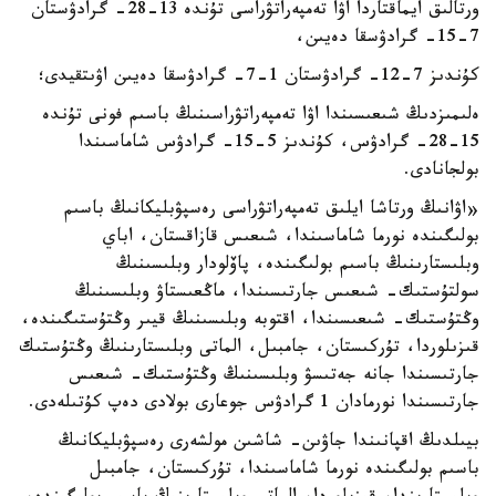
ورتالىق ايماقتاردا اۋا تەمپەراتۋراسى تۇندە 13-28- گرادۋستان
7-15- گرادۋسقا دەيىن،
كۇندىز 7-12- گرادۋستان 1-7- گرادۋسقا دەيىن اۋىتقيدى؛
ەلىمىزدىڭ شىعىسىندا اۋا تەمپەراتۋراسىنىڭ باسىم فونى تۇندە
15-28- گرادۋس، كۇندىز 5-15- گرادۋس شاماسىندا
بولجانادى.
«اۋانىڭ ورتاشا ايلىق تەمپەراتۋراسى رەسپۋبليكانىڭ باسىم
بولىگىندە نورما شاماسىندا، شىعىس قازاقستان، اباي
وبلىستارىنىڭ باسىم بولىگىندە، پاۆلودار وبلىسىنىڭ
سولتۇستىك- شىعىس جارتىسىندا، ماڭعىستاۋ وبلىسىنىڭ
وڭتۇستىك- شىعىسىندا، اقتوبە وبلىسىنىڭ قيىر وڭتۇستىگىندە،
قىزىلوردا، تۇركىستان، جامبىل، الماتى وبلىستارىنىڭ وڭتۇستىك
جارتىسىندا جانە جەتىسۋ وبلىسىنىڭ وڭتۇستىك- شىعىس
جارتىسىندا نورمادان 1 گرادۋس جوعارى بولادى دەپ كۇتىلەدى.
بيىلدىڭ اقپانىندا جاۋىن- شاشىن مولشەرى رەسپۋبليكانىڭ
باسىم بولىگىندە نورما شاماسىندا، تۇركىستان، جامبىل