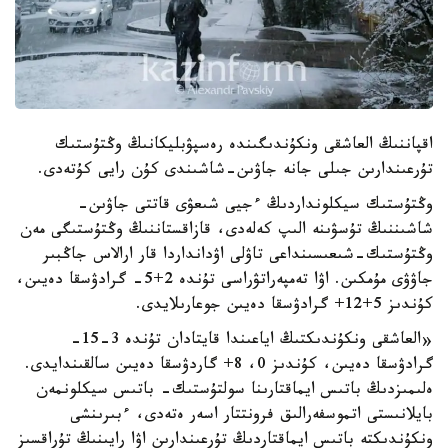
اقپاننىڭ العاشقى ونكۇندىگىندە رەسپۋبليكانىڭ وڭتۇستىك
تۇرعىندارىن جىلى جانە جاۋىن-شاشىندى كۇن رايى كۇتەدى.
وڭتۇستىك سيكلونداردىڭ ءجيى شىعۋى قاتتى جاۋىن-
شاشىننىڭ تۇسۋىنە الىپ كەلەدى، قازاقستاننىڭ وڭتۇستىگى مەن
وڭتۇستىك-شىعىسىنداعى تاۋلى اۋدانداردا قار ارالاس جاڭبىر
جاۋۋى مۇمكىن. اۋا تەمپەراتۋراسى تۇندە 2+5- گرادۋسقا دەيىن،
كۇندىز 5+12+ گرادۋسقا دەيىن جوعارىلايدى.
«العاشقى ونكۇندىكتىڭ اياعىندا قايتادان تۇندە 3-15-
گرادۋسقا دەيىن، كۇندىز 0، 8+ گاردۋسقا دەيىن سالقىندايدى.
ەلىمىزدىڭ باتىس ايماقتارىنا سولتۇستىك- باتىس سيكلونمەن
بايلانىستى اتموسفەرالىق فرونتتار اسەر ەتەدى، ءبىرىنشى
ونكۇندىكتە باتىس ايماقتاردىڭ تۇرعىندارىن اۋا رايىنىڭ تۇراقسىز