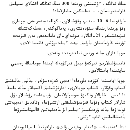
مىڭ تەڭگە، ءۇشىنشى ورىنعا 300 مىڭ تەڭگە اقشالاي سىيلىق
قاراستىرىلعان، - دەلىنگەن حابارلامادا.
مارافونعا 6-10 سىنىپ وقۋشىلارى، كوللەدجدەر مەن جوعارى
وقۋ ورىندارىنىڭ ستۋدەنتتەرى، پەداگوگتەر، مەملەكەتتىك
قىزمەتشىلەر، اتا-انالار، سونداي-اق ماماندىعى مەن قىزمەت
تۇرىنە قاراماستان بارلىق نيەت ءبىلدىرۋشى قاتىسا الادى.
جوبا قازاق جانە ورىس تىلدەرىندە وتەدى.
قاتىسۋشىلاردى تىركەۋ بيىل قىركۇيەك ايىندا جوبانىڭ رەسمي
سايتىندا باستالادى.
جوبا اياسىندا كۇزدە ەلوردادا ادەبي كەزدەسۋلەر، جالپى حالىقتىق
كىتاپ وقۋلار، كىتاپ جوبالارى، اعارتۋشىلىق اكسيالار جانە باسقا
دا ءىس- شارالار وتكىزۋ جوسپارلانعان. ۇيىمداستىرۋشىلار بۇل
شارالار كىتاپ وقۋعا قىزىعۋشىلىقتى ارتتىرۋعا، وتاندىق ادەبيەتتى
قولداۋعا جانە ۇزدىكسىز ءبىلىم الۋ مادەنيەتىن قالىپتاستىرۋعا
باعىتتالعانىن اتاپ ءوتتى.
ايتا كەتەيىك، «كىتاپ وقيتىن ۇلت» مارافونىنا 1 ميلليوننان