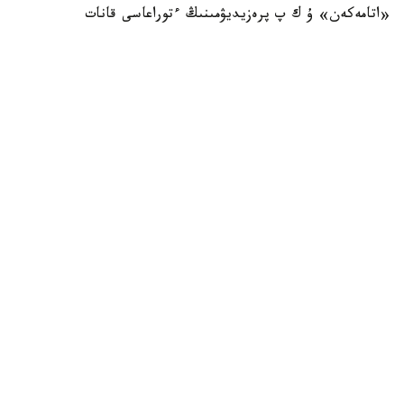
ساۋدا-ونەركاسىپ پالاتاسىنىڭ ءتوراعاسى داۆرون ۆاحابوۆ،
«اتامەكەن» ۇ ك پ پرەزيديۋمىنىڭ ءتوراعاسى قانات
شارىپبايەۆ، مەملەكەتتىك ورگاندار مەن سالالىق بىرلەستىكتەردىڭ
باسشىلارى، سونداي-اق ەكى ەلدەن 300 دەن استام كاسىپكەر
قاتىستى. فورۋمدا ساۋدا-ەكونوميكالىق جانە ينۆەستيتسيالىق
ىنتىماقتاستىقتى كەڭەيتۋ، ونەركاسىپتىك كووپەراتسيا مەن
ەكسپورتتىق الەۋەتتى ارتتىرۋ ماسەلەلەرى تالقىلاندى، دەپ
حابارلايدى وزبەكستاندىق «ءو ز ا» اقپارات اگەنتتىگى.