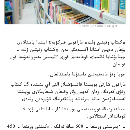
Фото: Астана әкімдігі
«كىتاپ وقيتىن ۇلت» مارافونى قىركۇيەك ايىندا باستالادى.
بۇعان دەيىن استانا اكىمدىگى مەن «كىتاپ وقيتىن ۇلت -
چيتايۋشايا ناتسيا» قوعامدىق قورى ءتيىستى مەموراندۋمعا قول
قويعان.
جوبا وقۋ مادەنيەتىن دامىتۋعا باعىتتالعان.
مارافون شارتى بويىنشا قاتىسۋشىلار التى اي ىشىندە 15 كىتاپ
وقۋى كەرەك. ودان كەيىن ولار وقىعان شىعارمالارى بويىنشا
تەستىلەۋدەن جانە بىرنەشە زياتكەرلىك كۋيزدەن وتەدى.
سىناقتاردىڭ قورىتىندىسى بويىنشا ءار ساناتتاعى ۇزدىك
كوماندالار انىقتالادى.
- ءبىرىنشى ورىنعا - 600 مىڭ تەڭگە، ەكىنشى ورىنعا - 450