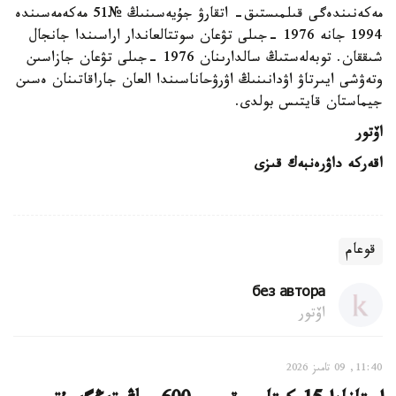
مەكەنىندەگى قىلمىستىق- اتقارۋ جۇيەسىنىڭ №51 مەكەمەسىندە
1994 جانە 1976 -جىلى تۋعان سوتتالعاندار اراسىندا جانجال
شىققان. توبەلەستىڭ سالدارىنان 1976 -جىلى تۋعان جازاسىن
وتەۋشى ايىرتاۋ اۋدانىنىڭ اۋرۋحاناسىندا العان جاراقاتىنان ەسىن
جيماستان قايتىس بولدى.
اۆتور
اقەركە داۋرەنبەك قىزى
قوعام
без автора
اۆتور
11:40, 09 تامىز 2026