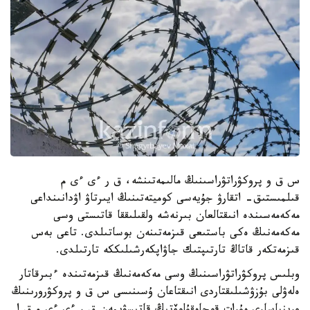
س ق و پروكۋراتۋراسىنىڭ مالىمەتىنشە، ق ر ءى ءى م
قىلمىستىق- اتقارۋ جۇيەسى كوميتەتىنىڭ ايىرتاۋ اۋدانىنداعى
مەكەمەسىندە انىقتالعان بىرنەشە ولقىلىققا قاتىستى وسى
مەكەمەنىڭ ەكى باستىعى قىزمەتىنەن بوساتىلدى. تاعى بەس
قىزمەتكەر قاتاڭ تارتىپتىك جاۋاپكەرشىلىككە تارتىلدى.
وبلىس پروكۋراتۋراسىنىڭ وسى مەكەمەنىڭ قىزمەتىندە ءبىرقاتار
ەلەۋلى بۇزۋشىلىقتاردى انىقتاعان ۇسىنىسى س ق و پروكۋرورىنىڭ