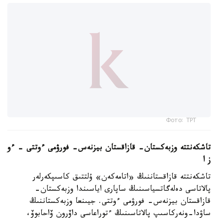
Фото: ТРТ
تاشكەنتتە وزبەكستان- قازاقستان بيزنەس- فورۋمى ءوتتى – ءو
ز ا
تاشكەنتتە قازاقستاننىڭ «اتامەكەن» ۇلتتىق كاسىپكەرلەر
پالاتاسى دەلەگاتسياسىنىڭ ساپارى اياسىندا وزبەكستان-
قازاقستان بيزنەس- فورۋمى ءوتتى. جيىنعا وزبەكستاننىڭ