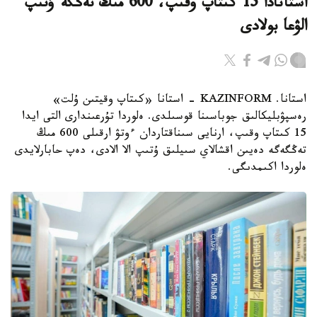
استانادا 15 كىتاپ وقىپ، 600 مىڭ تەڭگە ۇتىپ
الۋعا بولادى
استانا. KAZINFORM - استانا «كىتاپ وقيتىن ۇلت»
رەسپۋبليكالىق جوباسىنا قوسىلدى. ەلوردا تۇرعىندارى التى ايدا
15 كىتاپ وقىپ، ارنايى سىناقتاردان ءوتۋ ارقىلى 600 مىڭ
تەڭگەگە دەيىن اقشالاي سىيلىق ۇتىپ الا الادى، دەپ حابارلايدى
ەلوردا اكىمدىگى.