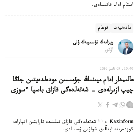
استام ادام قاتىسادى.
مادەنيەت
قوعام
ريزابەك نۇسىپبەك ۇلى
اۆتور
10:40, 09 تامىز 2026
عالىمدار ادام ميىنىڭ جۇمىسىن مودەلدەيتىن جاڭا
چيپ ازىرلەدى - شەتەلدەگى قازاق باسپا ءسوزى
Kazinform ح ا ا شەتەلدەگى قازاق تىلىندە تارايتىن اقپارات
كوزدەرىنە اپتالىق شولۋىن ۇسىنادى.