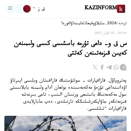
KAZINFORM
ق ز
ترەند:
2026-سايلاۋ
وقيعا
تاعايىنداۋ
اقوردا
10:04, 03 اقپان 2023
س ق و- داعى تۇرمە باسشىسى كىسى ولىمىنەن
كەيىن قىزمەتىنەن كەتتى
پەتروپاۆل. قازاقپارات - سولتۇستىك قازاقستان وبلىسى ايىرتاۋ
اۋدانىنداعى تۇزەۋ مەكەمەسىندە بولعان ادام ولىمىنە بايلانىستى
سول مەكەمەنىڭ باستىعى ورنىنان الىنىپ، تاعى بىرنەشە
قىزمەتكەر جاۋاپكەرشىلىككە تارتىلدى، دەپ حابارلايدى
قازاقپارات ءتىلشىسى.