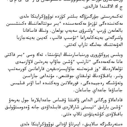
ورىنباسارى مۇرات قوجامقۇلوۆتىڭ قاتىسۋىمەن ق ر ءى ءى م ق ا
ج ك الاڭىندا قارالدى.
تەكسەرىستى جۇرگىزۋگە بىلتىر كۇزدە نوۆوۋكراينكا ەلدى
مەكەنىندەگى تۇزەۋ مەكەمەسىندە ءبىر سوتتالعاننىڭ ەكىنشىسىن
بالعامەن ۇرىپ ءولتىرۋى سەبەپ بولعان. ونىڭ قاساقانا
ولتىرگەنى بەينەكامەراعا ءتۇسىپ قالىپ، كەيىن بەينەجازبا
الەۋمەتتىك جەلىگە تاراپ كەتتى.
وبلىس پروكۋرورى ورىنباسارىنىڭ ايتۋىنشا، تەك وسى ءبىر فاكتى
عانا مەكەمەدەگى ءتارتىپ ءۇشىن جاۋاپ بەرەتىن لاۋازىمدى
تۇلعالاردىڭ ءوز قىزمەتىنە جاۋاپسىزدىقپەن قاراعانىن كورسەتىپ
وتىر. باقىلاۋدىڭ تولىقتاي جوقتىعى، مۇنداعى جازاسىن
وتەۋشىگە رەجيمدەگى، قورعالاتىن وبەكتىدە اسا اۋىر قىلمىس
جاساۋعا جاعداي جاساعان.
قاداعالاۋ ورگانى الداعى ۋاقىتتا ۇقساس جاعدايلارعا جول بەرمەۋ
ءۇشىن بارلىق ءتيىستى شارالاردى قابىلداۋدى جانە ۆەدومستۆولىق
باقىلاۋدى كۇشەيتۋدى تالاپ ەتتى.
ەستەرىڭىزگە سالايىق، ايىرتاۋ اۋدانى نوۆوۋكراينكا ەلدى