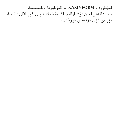
قىزىلوردا. KAZINFORM - قىزىلوردا وبلىسىنىڭ
مامانداندىرىلعان اۋدانارالىق اكىمشىلىك سوتى كوپبالالى انانىڭ
تۇرعىن ءۇي قۇقىعىن قورعادى.
فوتو: قىزىلوردا وبلىسىنىڭ مامانداندىرىلعان اۋدانارالىق اكىمشىلىك
سوتى
2024 -جىلى قىزىلوردا قالاسىنىڭ تۇرعىنىنا جەتىم جانە اتا-