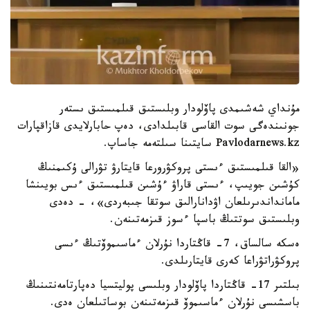
مۇنداي شەشىمدى پاۆلودار وبلىستىق قىلمىستىق ىستەر
جونىندەگى سوت القاسى قابىلدادى، دەپ حابارلايدى قازاقپارات
Pavlodarnews.kz سايتىنا سىلتەمە جاساپ.
«القا قىلمىستىق ءىستى پروكۋرورعا قايتارۋ تۋرالى ۇكىمنىڭ
كۇشىن جويىپ، ءىستى قاراۋ ءۇشىن قىلمىستىق ءىس بويىنشا
مامانداندىرىلعان اۋدانارالىق سوتقا جىبەردى»، - دەدى
وبلىستىق سوتتىڭ باسپا ءسوز قىزمەتىنەن.
ەسكە سالساق، 7- قاڭتاردا نۇرلان ءماسىموۆتىڭ ءىسى
پروكۋراتۋراعا كەرى قايتارىلدى.
بىلتىر 17- قاڭتاردا پاۆلودار وبلىسى پوليتسيا دەپارتامەنتىنىڭ
باسشىسى نۇرلان ءماسىموۆ قىزمەتىنەن بوساتىلعان ەدى.