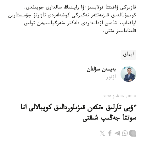
قازىرگى ۋاقىتتا قولايسىز اۋا رايىنىڭ سالدارى جويىلدى.
كوممۋنالدىق قىزمەتتەر نەگىزگى كوشەلەردى تازارتۋ جۇمىستارىن
اياقتاپ، شاعىن اۋدانداردى ەلەكتر ەنەرگياسىمەن تولىق
قامتاماسىز ەتتى.
ايماق
بەيسەن سۇلتان
اۆتور
08:38, 07 تامىز 2026
ءۇيى تارلىق ەتكەن قىزىلوردالىق كوپبالالى انا
سوتتا جەڭىپ شىقتى