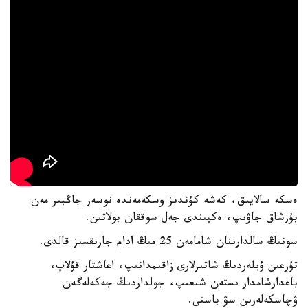
ەسكە سالايىق، كەشە كۇندىز وسكەمەندە نوسەر جاڭبىر مەن
بۇرشاق جاۋىپ، ەكپىندى جەل سوققان بولاتىن.
سونىڭ سالدارىنان شامامەن 25 مىڭ ادام جارىقسىز قالدى.
تۇرعىن ۇيلەردىڭ شاتىرلارى زاقىمدانىپ، اعاشتار قۇلاپ،
باعدارشامدار ىستەن شىعىپ، جولداردىڭ جەكەلەگەن
ۋچاسكەلەرىن سۋ باستى.