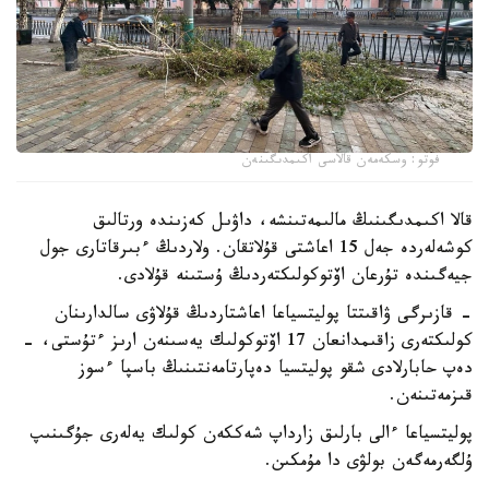
فوتو: وسكەمەن قالاسى اكىمدىگىنەن
قالا اكىمدىگىنىڭ مالىمەتىنشە، داۋىل كەزىندە ورتالىق
كوشەلەردە جەل 15 اعاشتى قۇلاتقان. ولاردىڭ ءبىرقاتارى جول
جيەگىندە تۇرعان اۆتوكولىكتەردىڭ ۇستىنە قۇلادى.
- قازىرگى ۋاقىتتا پوليتسياعا اعاشتاردىڭ قۇلاۋى سالدارىنان
كولىكتەرى زاقىمدانعان 17 اۆتوكولىك يەسىنەن ارىز ءتۇستى، -
دەپ حابارلادى شقو پوليتسيا دەپارتامەنتىنىڭ باسپا ءسوز
قىزمەتىنەن.
پوليتسياعا ءالى بارلىق زارداپ شەككەن كولىك يەلەرى جۇگىنىپ
ۇلگەرمەگەن بولۋى دا مۇمكىن.