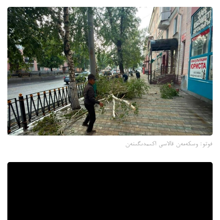
فوتو: وسكەمەن قالاسى اكىمدىگىنەن