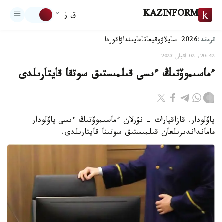
KAZINFORM
ق ز
ترەند:
2026-سايلاۋ
وقيعا
تاعايىنداۋ
اقوردا
20:42, 02 اقپان 2023
ءماسىموۆتىڭ ءىسى قىلمىستىق سوتقا قايتارىلدى
پاۆلودار. قازاقپارات - نۇرلان ءماسىموۆتىڭ ءىسى پاۆلودار
مامانداندىرىلعان قىلمىستىق سوتىنا قايتارىلدى.