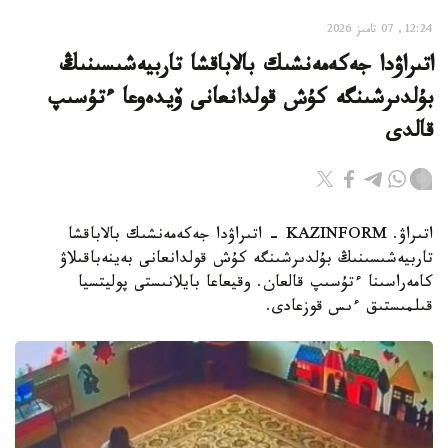
12:24, 07 تامىز 2026
اتىراۋدا جەكەمەنشىك بالاباقشا تاربيەشىسىنىڭ
بۇلدىرشىنگە كۇش قولدانعانى ۆيدەوعا ءتۇسىپ
قالدى
اتىراۋ. KAZINFORM - اتىراۋدا جەكەمەنشىك بالاباقشا
تاربيەشىسىنىڭ بۇلدىرشىنگە كۇش قولدانعانى بەينەباقىلاۋ
كامەراسىنا ءتۇسىپ قالعان. وقيعاعا بايلانىستى پوليتسيا
قىلمىستىق ءىس قوزعادى.