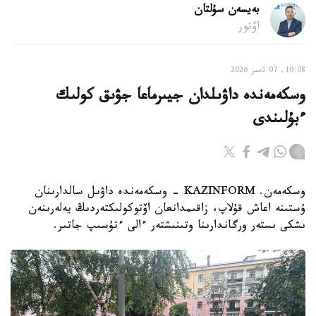
بەيسەن سۇلتان
اۆتور
10:08, 07 تامىز 2026
وسكەمەندە داۋىلدان جيىرماعا جۋىق كولىك
ءبۇلىندى
وسكەمەن. KAZINFORM - وسكەمەندە داۋىل سالدارىنان
ۇستىنە اعاش قۇلاپ، زاقىمدانعان اۆتوكولىكتەردىڭ يەلەرىنەن
ىشكى ىستەر ورگاندارىنا وتىنىشتەر ءالى ءتۇسىپ جاتىر.