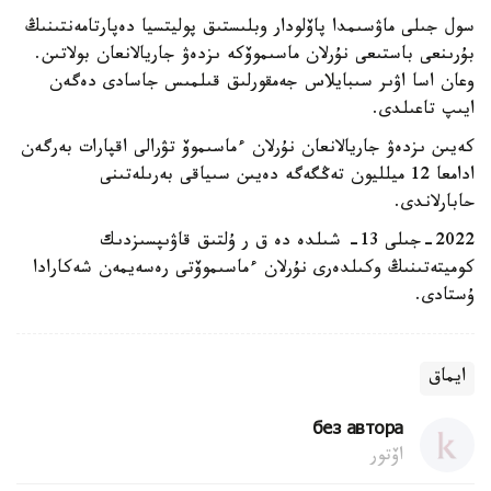
سول جىلى ماۋسىمدا پاۆلودار وبلىستىق پوليتسيا دەپارتامەنتىنىڭ
بۇرىنعى باستىعى نۇرلان ماسىموۆكە ىزدەۋ جاريالانعان بولاتىن.
وعان اسا اۋىر سىبايلاس جەمقورلىق قىلمىس جاسادى دەگەن
ايىپ تاعىلدى.
كەيىن ىزدەۋ جاريالانعان نۇرلان ءماسىموۆ تۋرالى اقپارات بەرگەن
ادامعا 12 ميلليون تەڭگەگە دەيىن سىياقى بەرىلەتىنى
حابارلاندى.
2022-جىلى 13- شىلدە دە ق ر ۇلتىق قاۋىپسىزدىك
كوميتەتىنىڭ وكىلدەرى نۇرلان ءماسىموۆتى رەسەيمەن شەكارادا
ۇستادى.
ايماق
без автора
اۆتور