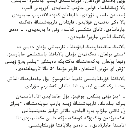
بويى بالامدى قورلاعان. كورگەنىمدى ايتىپ جەتكىزە المايمىن.
بالا ۇيىقتاماسا، قولىن جاۋىپ تاستايدى. كورپەنى الىپ،
ۇستىنەن باسىپ تۇرادى. شايقاعان كەزدە لاقتىرىپ جىبەرەدى.
بالا ەكى بەتىمەن قۇلايدى. قايتادان تاربيەشىنىڭ ەتەگىنە
جارماسادى. تاماق ىشكىسى كەلسە، ونى دا بەرمەيدى، - دەدى
بالانىڭ اناسى جازيرا عابيدەن.
بالانىڭ جاقىندارىنىڭ ايتۋىنشا، تاربيەشى بۇعان دەيىن دە
ءىستى بولعان. دەگەنمەن بۇدان بالاباقشا باسشىلىعى حابارسىز.
وقيعا بولعان جەكەمەنشىك مەكتەپكە دەيىنگى ءبىلىم بەرۋ ۇيىمى
ءۇش اي بۇرىن اشىلعان. قازىر مۇندا 24 بالا تاربيەلەنەدى.
بالاباقشا قۇرىلتايشىسى ناعيما امانقوسوۆا بۇل جاعدايدىڭ العاش
رەت تىركەلگەنىن ايتىپ، اتا-انادان كەشىرىم سۇرادى.
- ءبىز مۇنى بىلگەن جوقپىز. بۇل جاعدايدى اتا-اناسىمەن
بىرگە بىلدىك. تاربيەشىنىڭ ۇيىنە بارىپ سويلەستىك، ءبىراق
ول ناقتى جاۋاپ بەرە المادى. بالانى تولىق مەديتسينالىق
تەكسەرۋدەن وتكىزۋگە كومەكتەسۋگە دايىن ەكەنىمىزدى اتا-
اناسىنا حابارلادىق، - دەدى بالاباقشا قۇرىلتايشىسى.