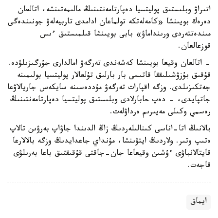
اتىراۋ وبلىستىق پوليتسيا دەپارتامەنتىنىڭ مالىمەتىنشە، اتالعان
دەرەك بويىنشا «كامەلەتكە تولماعان ادامدى تاربيەلەۋ جونىندەگى
مىندەتتەردى ورىنداماۋ» بابى بويىنشا قىلمىستىق ءىس
قوزعالعان.
- اتالعان وقيعا بويىنشا كەشەندى تەرگەۋ امالدارى جۇرگىزىلۋدە.
قۇقىق بۇزۋشىلىققا قاتىسى بار بارلىق تۇلعالار پوليتسيا بولىمىنە
جەتكىزىلدى. وزگە اقپارات تەرگەۋ مۇددەسىنە سايكەس جاريالاۋعا
جاتپايدى، - دەپ حابارلادى وبلىستىق پوليتسيا دەپارتامەنتىنىڭ
رەسمي وكىلى مەيىرىم ەرداۋلەت.
بالانىڭ اتا-اناسى كىنالىلەردىڭ زاڭ الدىندا جاۋاپ بەرۋىن تالاپ
ەتىپ وتىر. ولاردىڭ ايتۋىنشا، مۇنداي جاعدايدىڭ وزگە بالالارعا
قايتالانباۋى ءۇشىن وقيعاعا جان-جاقتى قۇقىقتىق باعا بەرىلۋى
قاجەت.
ايماق