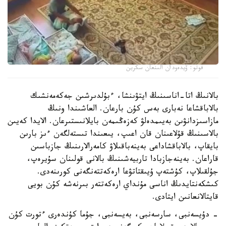
فوتو: ۆيدەودان الىنعان سكرين
بالانىڭ اتا-اناسىنىڭ ايتۋىنشا، ءبۇلدىرشىن جەكەمەنشىك
بالاباقشاعا نەبارى بەس كۇن بارعان. العاشىندا ونىڭ
مازاسىزدانۋىن بەيىمدەلۋ كەزەڭىمەن بايلانىستىرعان. الايدا كەيىن
بالاسىنىڭ قۇلاعىنان قان اعىپ، يىعىندا تىستەلگەن ءىز بارىن
بايقاپ، بالاباقشاداعى بەينەباقىلاۋ كامەرالارىنىڭ جازباسىن
قاراعان. بەينەجازبادا تاربيەشىنىڭ بالانى قولىنان سۇيرەپ،
جۇلقىلاپ، كۇشتەپ ۇيىقتاتۋعا ارەكەتتەنگەنى كورىنەدى.
كىشكەنتايدىڭ اناسى مۇنداي ارەكەتتەر بىرنەشە كۇن بويى
قايتالانعانىن ايتادى.
- دۇيسەنبى، سارسەنبى، بەيسەنبى، جۇما كۇندەرى ءتورت كۇن