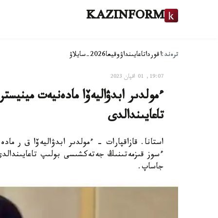
KAZINFORM
ترەند:
اقوردا
تاعايىنداۋ
وقيعا
2026-سايلاۋ
19:07, 01 اقپان 2023
ءمولدىر ابدۋاليەۆا مادەنيەت مينيس
تاعايىندالدى
استانا. قازاقپارات - ءمولدىر ابدۋاليەۆا ق ر م
ءسوز قىزمەتىنىڭ جەتەكشىسى بولىپ تاعايىندالدى،
جاساپ.