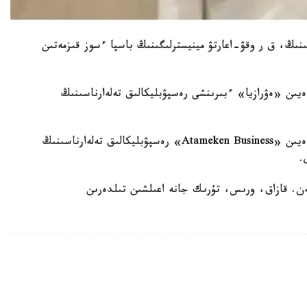
ىنىڭ، ق ر وقۋ-اعارتۋ مينيسترلىگىنىڭ باسپا ءسوز قىزمەتىن
 2018-جىلعى مامىرعا دەيىن «ەۋرازيا» ءبىرىنشى رەسپۋبليكالىق تەلەارناسىنىڭ
2018-جىلدىڭ مامىرىنان 2021-جىلدىڭ مامىرىنا دەيىن «Atameken Business» رەسپۋبليكالىق تەلەارناسىنىڭ
.
ەلگەن. قازاق، ورىس، تۇرىك جانە اعىلشىن تىلدەرىن