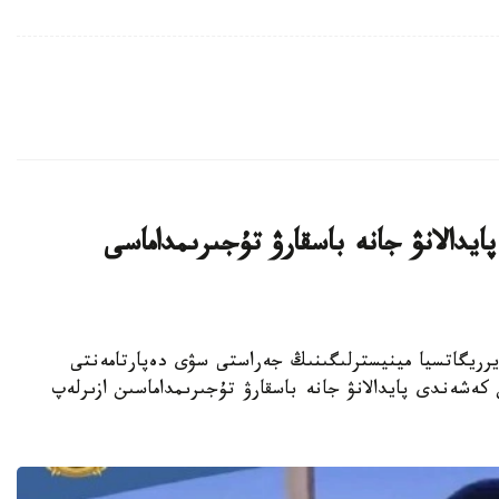
دالانۋ جانە باسقارۋ تۇجىرىمداماسى
تارى جانە يرريگاتسيا مينيسترلىگىنىڭ جەراستى سۋى دەپارتامەنتى
 سۋىن كەشەندى پايدالانۋ جانە باسقارۋ تۇجىرىمداماسىن ازىرلەپ