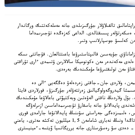
تامالىق تالقىلاۋلار جۇرگىزىلدى جانە مەملەكەتتىك ورگاندار
 ەسكەرتۋلەر پىسىقتالدى. الداعى كەزەڭدە تۇجىرىمداما
ن كەلىسۋ جوسپارلانىپ وتىر.
ماناۋي جۇيەسىن قالىپتاستىرۋعا باعىتتالعان. قۇجاتتى ىسكە
ەلدى مەكەندەر مەن ەكونوميكا سالالارىن ۇتىمدى ءارى تۇراقتى
اۋ مەن تولىقتىرۋعا مۇمكىندىك بەرەدى.
مەن، ولاردى جان-جاقتى زەردەلەۋ دەڭگەيى ءالى دە
مشا گيدروگەولوگيالىق زەرتتەۋلەر جۇرگىزۋ، قورلاردى قايتا
. بۇل ولاردىڭ ناقتى الەۋەتىن وبەكتيۆتى باعالاۋعا مۇمكىندىك
ندى پايدالانۋ جانە باسقارۋ تۇجىرىمداماسىن ازىرلەۋگە
، ەلىمىزدەگى جەراستى سۋىنىڭ پايدالانۋعا جارامدى قورى
تاۋلىگىنە 43,2 ميلليون تەكشە مەتر. الايدا قازىرگى تاڭدا ونىڭ نەبارى شامامەن 1,5 ميلليون تەكشە مەترى، ياعني
لانىلىپ وتىر، - دەدى سۋ رەسۋرستارى جانە يرريگاتسيا ۆيتسە-ءمينيسترى