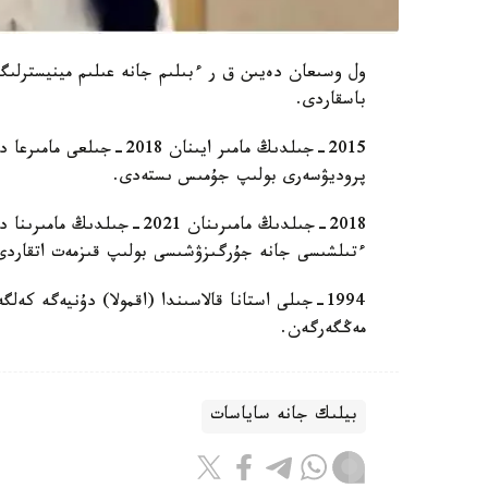
ول وسىعان دەيىن ق ر ءبىلىم جانە عىلىم مينيسترلىگ
باسقاردى.
2015-جىلدىڭ مامىر ايىنان
پروديۋسەرى بولىپ جۇمىس ىستەدى.
ءتىلشىسى جانە جۇرگىزۋشىسى بولىپ قىزمەت اتقاردى
1994-جىلى استانا قالاسىندا (اقمولا) دۇنيەگە ك
مەڭگەرگەن.
بيلىك جانە ساياسات