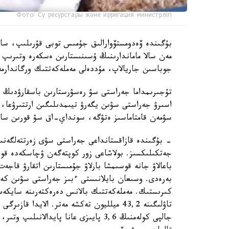
Фото: Су ресурстары және ирригация министрлігі
بۇگىندە ۆەدومستۆوارالىق جۇمىس توبى قۇرىلىپ، ساراپ
مەن سالا ماماندارىنىڭ ۇسىنىستارىن ەسكەرە وتىرىپ،
جوباسىن جاريالاپ، مۇددەلى مەملەكەتتىك ورگاندارمە
تۇجىرىمداما جەراستى سۋ رەسۋرستارىن باسقارۋدىڭ زا
اسىرۋ جەراستى سۋىن يگەرۋ تيىمدىلىگىن ارتتىرۋعا، 
سۋمەن قامتاماسىز ەتۋگە، سونداي-اق سۋ قورىن ساقت
- بۇگىندە قازاقستانداعى جەراستى سۋى زەرتتەلگەنى
جەتكىلىكسىز. بولاشاعى زور كوپتەگەن ۋچاسكەدە قوسى
باعالاۋ جانە قوسىمشا بارلاۋ جۇمىستارىن اتقارۋ قاجەت
بەرەدى. وسىعان بايلانىستى ءبىز جەراستى سۋىن كەشە
كىرىستىك. مەملەكەتتىك بالانس دەرەكتەرىنە سايكەس
جالپى كولەمنىڭ 3,6 پايىزى عانا پايدا