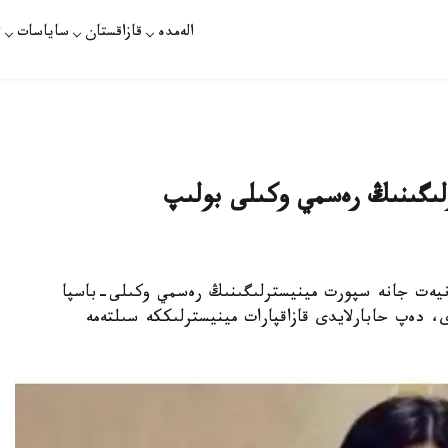
الەمدە
قازاقستان
ساياسات
ت
ترلىگىنىڭ رەسمي وكىلى بولىپ
ادەنيەت جانە سپورت مينيسترلىگىنىڭ رەسمي وكىلى-باسپا
 دەپ حابارلايدى قازاقپارات مينيسترلىككە سىلتەمە