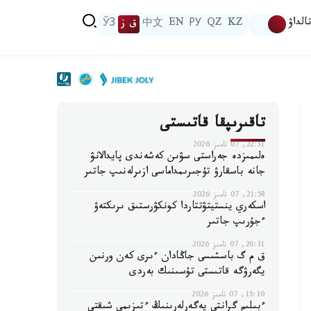
الداۋ
KZ
QZ
РУ
EN
中文
ق ز
ЎЗ
تاقىرىپقا قاتىستى
22:31, 07 تامىز 2026
ەلىمىزدە جەراستى سۋىن كەشەندى پايدالانۋ
جانە باسقارۋ تۇجىرىمداماسى ازىرلەنىپ جاتىر
21:58, 07 تامىز 2026
اسكەري ينستيتۋتتاردا كونكۋرستىق ىرىكتەۋ
ءجۇرىپ جاتىر
20:31, 07 تامىز 2026
ق م گ باسشىسى جاڭادان ءىرى كەن ورنىن
يگەرۋگە قاتىستى تۇسىنىك بەردى
15:10, 07 تامىز 2026
ءبىلىم گرانتى يەگەرلەرىنىڭ ءتىزىمى شىقتى