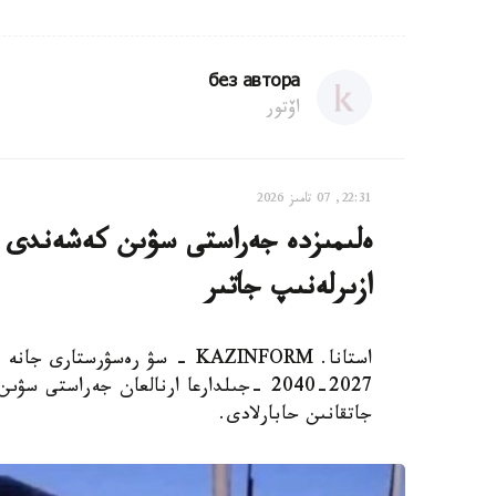
без автора
اۆتور
22:31, 07 تامىز 2026
ەلىمىزدە جەراستى سۋىن كەشەندى پاي
ازىرلەنىپ جاتىر
استانا. KAZINFORM - سۋ رەسۋرس
2027-2040 -جىلدارعا ارنالعان جەراستى
جاتقانىن حابارلادى.