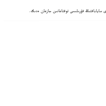
 ساياباقتىڭ قۇرىلىسى توقتاعانىن جازعان ەدىك.
ىرىكتەۋ ءجۇرىپ جاتىر