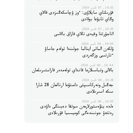
14:52, 07 تامىز 2026
قۇرىلتاي سايلاۋى: ءوز ۋچاسكەڭىزدى قالاي
وڭاي تابۋعا بولادى
10:39, 07 تامىز 2026
اتاجۇرتتا وقيدى تالاي قازاق بالاسى
19:09, 06 تامىز 2026
ۇلكەن الماتى اينالما جولىندا تولەم جاساۋ
ءتارتىبى وزگەردى
16:44, 06 تامىز 2026
بالالى وتباسىلارعا قانداي تولەمدەر قاراستىرىلعان
16:28, 06 تامىز 2026
جەڭىل ونەركاسىپتى دامىتۋعا ارنالعان 28 شارا
ىسكە اسىرىلادى
16:05, 06 تامىز 2026
ەلدە ينۆەستورلارمەن سوتقا دەيىنگى داۋدى
رەتتەۋ جونىندەگى كوميسسيا قۇرىلادى