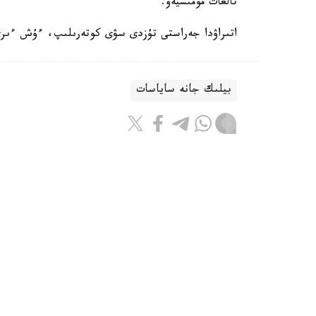
تالعات مومىشيەۆ.
اتىراۋدا جەراستى تۇزدى سۋى كوتەرىلىپ، ءۇش ءىرى
بيلىك جانە ساياسات
باقىتجول كاكەش
اۆتور
21:58, 07 تامىز 2026
اسكەري ينستيتۋتتاردا كونكۋرستىق 