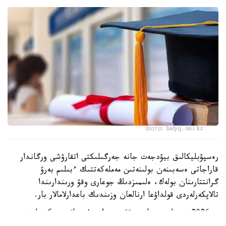
Фото: halyq-uni.kz
رەسپۋبليكالىق بيۋدجەت جانە جەرگىلىكتى اتقارۋشى ورگاندار
قاراجاتى ەسەبىنەن بولىنەتىن مەملەكەتتىك ءبىلىم بەرۋ
گرانتتارىنان بولەك، ەلىمىزدىڭ جوعارى وقۋ ورىندارىندا
تالاپكەرلەردى قولداۋعا ارنالعان وزىندىك باعدارلامالار بار.
- 2026 -جىلى جوعارى وقۋ ورىندارى ۇسىناتىن رەكتورلىق،