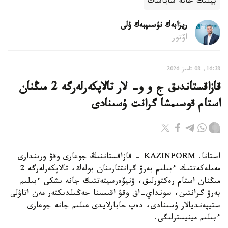
بيلىك جانە ساياسات
ريزابەك نۇسىپبەك ۇلى
اۆتور
16:38, 08 تامىز 2026
قازاقستاندىق ج و و- لار تالاپكەرلەرگە 2 مىڭنان
استام قوسىمشا گرانت ۇسىنادى
استانا. KAZINFORM - قازاقستاننىڭ جوعارى وقۋ ورىندارى
مەملەكەتتىك ءبىلىم بەرۋ گرانتتارىنان بولەك، تالاپكەرلەرگە 2
مىڭنان استام رەكتورلىق، ۋنيۆەرسيتەتتىك جانە ىشكى ءبىلىم
بەرۋ گرانتىن، سونداي-اق وقۋ اقىسىنا جەڭىلدىكتەر مەن اتاۋلى
ستيپەنديالار ۇسىنادى، دەپ حابارلايدى عىلىم جانە جوعارى
ءبىلىم مينيسترلىگى.