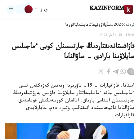
KAZINFORM
ق ز
ترەند:
2026-سايلاۋ
وقيعا
تاعايىنداۋ
اقوردا
17:06, 30 قاڭتار 2023
قازاقستاندىقتاردىڭ جارتىسىنان كوبى ءماجىلىس
سايلاۋىنا بارادى - ساۋالناما
استانا. قازاقپارات – 19- ناۋرىزدا وتەتىن كەزەكتەن تىس
ءماجىلىس جانە ءماسليحاتتار سايلاۋىنا داۋىس بەرۋشىلەردىڭ
جارتىسىنان استامى بارماق. اتالعان كورسەتكىش قوعامدىق
ساۋالناما ناتيجەسىندە انىقتالىپ وتىر، دەپ حابارلايدى
قازاقپارات.