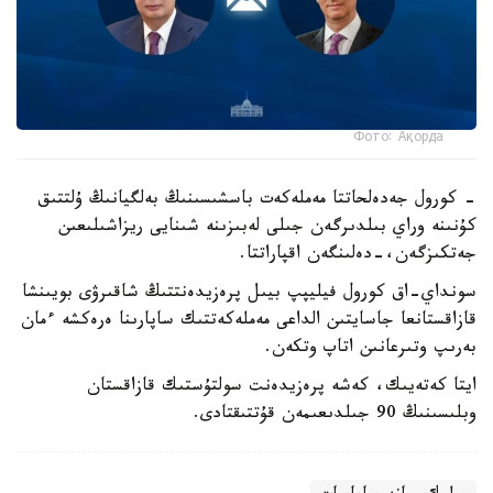
Фото: Ақорда
- كورول جەدەلحاتتا مەملەكەت باسشىسىنىڭ بەلگيانىڭ ۇلتتىق
كۇنىنە وراي بىلدىرگەن جىلى لەبىزىنە شىنايى ريزاشىلىعىن
جەتكىزگەن،-دەلىنگەن اقپاراتتا.
سونداي-اق كورول فيليپپ بيىل پرەزيدەنتتىڭ شاقىرۋى بويىنشا
قازاقستانعا جاسايتىن الداعى مەملەكەتتىك ساپارىنا ەرەكشە ءمان
بەرىپ وتىرعانىن اتاپ وتكەن.
ايتا كەتەيىك، كەشە پرەزيدەنت سولتۇستىك قازاقستان
وبلىسىنىڭ 90 جىلدىعىمەن قۇتتىقتادى.