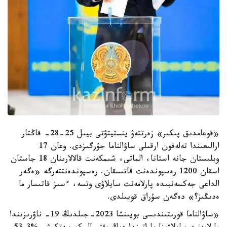
«قوعامدىق پىكىر» زەرتتەۋ ينستيتۋتى بيىل 25-28- قاڭتار
ارالىعىندا تەلەفون ارقىلى ساۋالناما جۇرگىزدى. وعان 17
وبلىستان جانە استانا، الماتى، شىمكەنت قالالارىنان 18 جاستان
اسقان 1200 رەسپوندەنت قاتىسقان. رەسپوندەنتتەرگە «ەگەر
الداعى جەكسەنبىدە پارلامەنت سايلاۋى وتسە، ءسىز قاتىسار ما
ەدىڭىز؟» دەگەن سۇراق قويىلدى.
«ساۋالناما قورىتىندىسى بويىنشا 2023-جىلدىڭ 19- ناۋرىزىندا