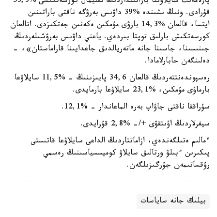
پارلامەنت سايلاۋىنا باراتىنداردىڭ ىقتيمال كورسەتكىشى %53,3
قۇرادى. ونىڭ ىشىندە %39 داۋىس بەرۋگە ناقتى باراتىنىن
ايتسا، قالعان %14,3 بارۋى مۇمكىن ەكەنىن جەتكىزدى. اتالعان
كورسەتكىش بارلىق توپتا بىردەي. ياعني داۋىس بەرۋشىلەردىڭ
جىنىسىنا، جاسىنا جانە ماتەريالدىق جاعدايىنا قاراماستان»، -
دەلىنگەن حابارلامادا.
رەسپوندەنتتەردىڭ قالعان 34,6 پايىزىنىڭ - %11,5 سايلاۋعا
بارماۋى مۇمكىن، %23,1 سايلاۋعا بارمايدى.
سۇراققا ناقتى جاۋاپ بەرە الماعاندار - %12,1.
سيفرلاردىڭ اۋىتقۋى +/- %2,8 قۇرايدى.
ءمالىم ەتىلگەندەي، ازاماتتاردىڭ الداعى سايلاۋعا قاتىستى
پىكىرىن ءبىلۋ ورتالىق سايلاۋ كوميسسياسىنىڭ رەسمي
رۇقساتىمەن جۇرگىزىلگەن.
بيلىك جانە ساياسات