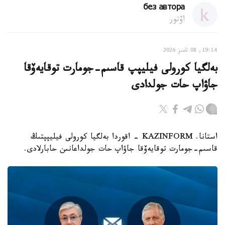
без автора
اۆتور
19:14, 08 تامىز 2026
بەلگيا كورولى فيليپپ قاسىم-جومارت توقايەۆقا
جاۋاپ حات جولدادى
استانا. KAZINFORM - اقوردا بەلگيا كورولى فيليپپتىڭ
قاسىم-جومارت توقايەۆقا جاۋاپ حات جولداعانىن حابارلادى.