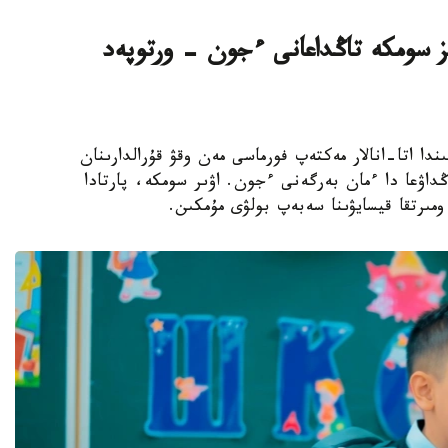
سىز سومكە تاڭداعانى ءجون - ورتوپەد
ىلى قارساڭىندا اتا-انالار مەكتەپ فورماسى مەن وقۋ قۇرالدارىنان
ڭداۋعا دا ءمان بەرگەنى ءجون. اۋىر سومكە، پارتادا
مىرتقا قيسايۋىنا سەبەپ بولۋى مۇمكىن.