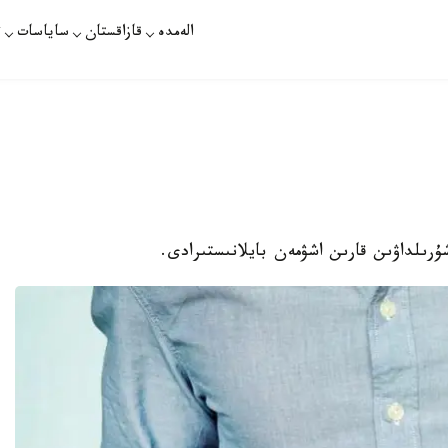
الەمدە
قازاقستان
ساياسات
ت
شۇرىلداۋىن قارىن اشۋمەن بايلانىستىرادى.