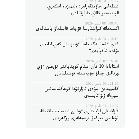
09:12, 08 تامىز 2026
شىڭداعى جاۋىنگەرلەر: ەلىمىزدە اسكەري
الپينيستەر قالاي دايارلانادى
08:40, 08 تامىز 2026
اكىمدىك گرانتتارىنا قۇجات قابىلداۋ باستالدى
08:10, 08 تامىز 2026
كەي ادامعا نەگە ماسا ءۇيىر، ال كەي ادامدى
مۇلدە شاقپايدى؟
22:08, 07 تامىز 2026
استانادا 10 نان استام كوپقاباتتى تۇرعىن ءۇي
ورتالىق جىلۋ جۇيەسىنە قوسىلماعان
21:30, 07 تامىز 2026
كاسپيدەن سۋدى تازارتۋعا كومەكتەسەتىن
سيرەك ۇلۋ تابىلدى
21:09, 07 تامىز 2026
قازاقستان ازاماتتارى ءۇشىن شەتەلدە بالانىڭ
تۋعانىن تىركەۋ ەرەجەلەرى وزگەردى