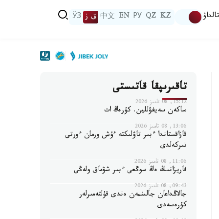
الداۋ
KZ
QZ
РУ
EN
中文
ق ز
ЎЗ
تاقىرىپقا قاتىستى
15:12, 08 تامىز 2026
ساكەن سەيفۋللين. كۇرەڭ ات
13:06, 08 تامىز 2026
قازاقستاندا ءبىر تاۋلىكتە ءۇش ورمان ءورتى
تىركەلدى
11:06, 08 تامىز 2026
فاريزانىڭ ەڭ سوڭعى ءبىر شۋماق ولەڭى
09:43, 08 تامىز 2026
جالاڭداعان جالىنمەن ەندى قۇلتەمىرلەر
كۇرەسەدى