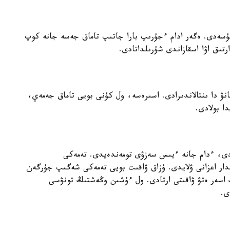
 تۇسەدى. ەگەر ادام ءجۇرىپ بارا جاتىپ تاماق جەسە جانە كوپ
تىق اۋا اسقازاندى شۇرىلداتادى.
نۋ دا ىنتالاندىرادى. اسىرەسە، ول كۇنى بويى تاماق جەمەي،
ا بولادى.
يدى، ءدام جانە ءيىس سەزۋى تومەندەيدى. تەمەكى
لدار اعزانى ۋلايدى. ۇزاق ۋاقىت بويى تەمەكى شەگىپ جۇرگەن
ڭ اسەر ەتۋ ۋاقىتى ارتادى. ول ءۇشىن وڭەشتىڭ تونۋسى
ى.