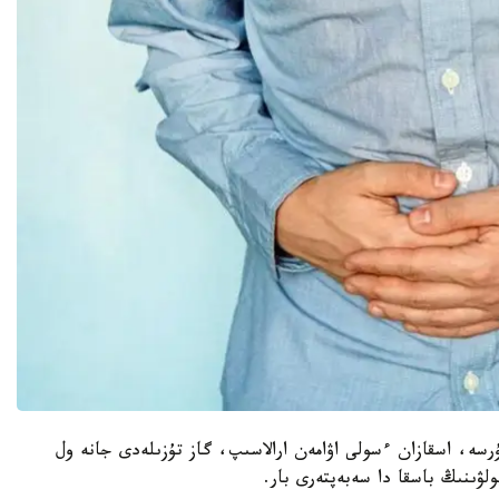
سە، اسقازان ءسولى اۋامەن ارالاسىپ، گاز تۇزىلەدى جانە ول
لۋىنىڭ باسقا دا سەبەپتەرى بار.