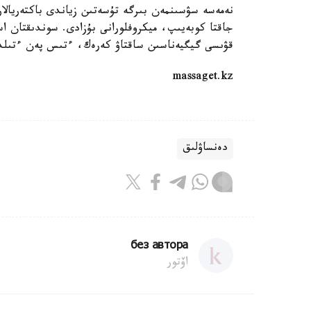
نەمەسە سۋسىنمەن بىرگە تۇسەتىن زياندى باكتەريالا
جاقتا كوبەيىپ، ميكروفلورانى بۇزادى. سوندىقتان ا
قۋىسى گيگيەناسىن ساقتاۋ كەرەك، ءتىس پەن ءتىلدى ت
massaget.kz
دەنساۋلىق
без автора
اۆتور