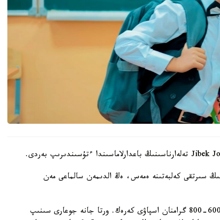
نىڭ سىرتقى كەلبەتىنە ەمەس، ەڭ الدىمەن سالماعى مەن
- باستاۋىش سىنىپ وقۋشىلارىنىڭ بوس سومكەسى 600-800 گرامنان اسپاۋى كەرەك. ورتا جانە جوعارى سىنىپ