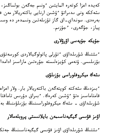
كەيدە اعزا كوتەرە المايتىن ءونىم جەگەن بولساڭىز، ا
ىشەككە ونى ىدىراتۋ ءۇشىن ارنايى باكتەريالار مەن فە
بەرەدى. سونداي-اق گاز تۇزىلەتىن ونىمدەر دە وسىندا
پياز، جۇگەرى، ءجۇزىم.
جۇيكە جۇيەسى اۋرۋلارى
ءىشتىڭ شۇرىلداۋى ءتۇرلى پاتولوگيالاردى كورسەتۋى
بۇزىلىسى. ۇنەمى كۇيزەلىستە جۇرەتىن مازاسىز ادامدار
ىشەك ميكروفلوراسى بۇزىلۋى
ءبىزدىڭ ىشەكتە كوپتەگەن باكتەريالار بار. ولار اعز
قامتاماسىز ەتۋ ءۇشىن كەرەك. ءبىراق دۇرىس تاماقتان
شۇرىلداۋى - ىشەك ميكروفلوراسىنىڭ بۇزىلۋىنىڭ بە
اۋىز قۋىسى گيگيەناسىمەن بايلانىستى پروبلەمالار
ءىشتىڭ شۇرىلداۋى اۋىز قۋىسى گيگيەناسىنىڭ جەتكىلى