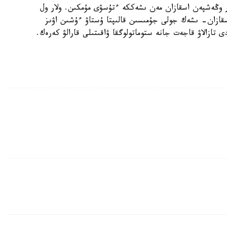
ر وڭەشپەن اسقازان مەن ىشەككە ءتۇسۋى مۇمكىن. ولار ول
سقازان- ىشەك جولى جۇمىسىن قالىپتا ۇستاۋ ءۇشىن اۋىز
ازالاۋ قاجەت جانە ستوماتولوگقا ۋاقىتىلى قارالۋ كەرەك.