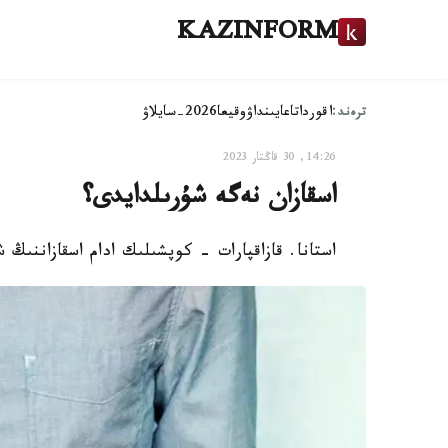
KAZINFORM
ترەند:
اقوردا
تاعايىنداۋ
وقيعا
2026-سايلاۋ
14:26, 30 قاڭتار 2023
اسقازان نەگە شۇرىلدايدى؟
استانا. قازاقپارات - كوپشىلىك ادام اسقازاننىڭ 