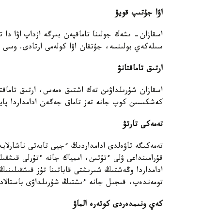
اۋا جۇتىپ قويۋ
اسقازان- ىشەك جولىنا تاماقپەن بىرگە ازداپ اۋا دا
سىلەكەي بولىنسە، جۇتقان اۋا كولەمى ارتادى. وسى ار
ارتىق تاماقتانۋ
اسقازان شۇرىلداۋىن تەك اشتىق ەمەس، ارتىق تاماقتا
كەشكىسىن كوپ جانە تەز تاماق جەگەن ادامداردا پايد
تەمەكى تارتۋ
تەمەكىگە تاۋەلدى ادامداردىڭ ءجيى تابەتى ناشارلا
قۇرامىنداعى ۋلى ءتۇتىن، اممياك جانە ءتۇرلى قىشقى
ادامداردا وڭەشتىڭ شىرىشتى قاباتىنا تۇز قىشقىلىنى
تومەندەپ، قىجىل جانە ءىشتىڭ شۇرىلداۋى باستالاد
كەي ونىمدەردى كوتەرە الماۋ