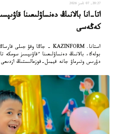
20:27, 07 تامىز 2026
اتا-انا بالانىڭ دەنساۋلىعىنا قاۋىپ
كەڭەسى
استانا. KAZINFORM - جاڭا وقۋ ج
بولەك، بالانىڭ دەنساۋلىعىنا ءقاۋىپسىز سومكە تا
دۇرىس وتىرماۋ جانە قيمىل-قوزعالىستىڭ ازدىعى و