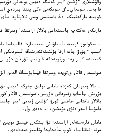
قاجەت. سونداي-اق سومكەنى ەكى يىققا بىردەي اس
كوبىنە ماركەتينگ. ەڭ باستىسى وسى تالاپتارعا ساي 
دارىگەر مەكتەپ جاسىنداعى بالالار اراسىندا ومىرتقا 
- سكوليوز كوبىنە باستاۋىش سىنىپتاردا قالىپتاسا با
اسىپ ءجۇرۋ جانە ارقا بۇلشىقەتتەرىنىڭ السىزدىگى ا
كەمىندە ءبىر رەت ورتوپەدكە قاراتىپ تۇرعان دۇرىس
سونىمەن قاتار ورتوپەد ومىرتقا قيسايۋىنىڭ الدىن الۋ
بۇرىش جاساپ وتىرعانى دۇرىس. سونىمەن قاتار كورۋ
بالالار تاقتانى جاقسى كورۋ ءۇشىن ۇنەمى ءبىر جاعىن
دامۋىنا اسەر ەتۋى مۇمكىن، - دەدى ول.
مامان نارەستەلەر اراسىندا تۋا بىتكەن قيسىق مويىن
ەرتە انىقتالسا، كوپ جاعدايدا وتاسىز ەمدەلەدى.