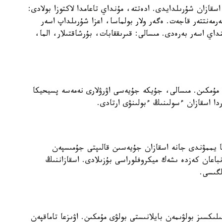
سقازان شۇرىلدايدى. ادەتتە، مۇنداي تاعامدا لاكتوزا بولادى:
رمەنتتەر قاجەت. ەگەر ولار بولماسا، اعزا شۇرىلداپ اسەر
ي اسەر بەرەدى. مىسالى: قىرىققابات، بۇرشاقتىلار، الما،
 مۇمكىن. مىسالى، جۇيكە جۇيەسى اۋرۋلارى نەمەسە پسيحيكا
دا اسقازان ءسولىنىڭ ءبولىنۋى ارتادى.
اعا يممۋندى جانە اسقازان جۇيەسىن قالىپتى جۇمىسپەن
باعان كەزدە ىشەك ميكروفلوراسى بۇزىلادى. اسقازاننىڭ
لگىسى.
كسىز بولۋىمەن بايلانىستى بولۋى مۇمكىن. اۋىزعا تاماقپەن