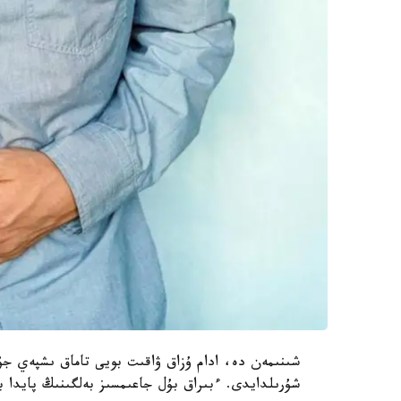
شىنىمەن دە، ادام ۇزاق ۋاقىت بويى تاماق ىشپەي جۇر
شۇرىلدايدى. ءبىراق بۇل جاعىمسىز بەلگىنىڭ پايدا بو