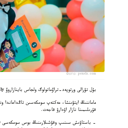
Фото: pexels.com
بۇل تۋرالى ورتوپەد-تراۆماتولوگ ولجاس باينازاروۆ Jibek Joly تەلەارناسىنىڭ باعدارلاماسىندا ءتۇسىندىرىپ بەردى.
ماماننىڭ ايتۋىنشا، مەكتەپ سومكەسىن تاڭداعاندا و
قۇرىلىمىنا نازار اۋدارۋ قاجەت.