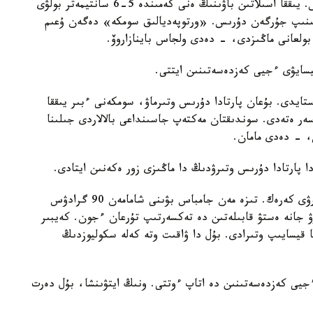
وقۋشىلارى ءۇشىن ءبىر كەلىگە دەيىن بولعانى دۇرىس. يىققا اسىلاتىن باۋىنىڭ ەنى كەمىندە 5-6 سانتيمەتر بولۋى
ىنىپ جۇرگەن دۇرىس. «ورتوپەديالىق سومكە» دەگەن ۇعىم
بولعانى ماڭىزدى، - دەدى ولجاس باينازاروۆ.
قيسايۋى ءجيى كەزدەسەتىنىن ايتتى.
ستايدى. بۇعان پارتادا دۇرىس وتىرماۋ، سومكەنى ءبىر يىققا
سەر ەتەدى. سوندىقتان مەكتەپ جاسىنداعى بالالاردى جىلىنا
، - دەدى مامان.
دا پارتادا دۇرىس وتىرۋدىڭ دا ماڭىزى زور ەكەنىن ايتادى.
- بالا وتىرعان كەزدە تابانى تولىق جەرگە ءتيىپ تۇرۋى كەرەك. تىزە مەن جامباس بۋىنى شامامەن 90 گرادۋس
 جانە ەستۋ قابىلەتىن دە تەكسەرتىپ تۇرعان ءجون. كەيبىر
ا قيسايىپ وتىرادى. بۇل دا ۋاقىت وتە كەلە سكوليوزدىڭ
 ءجيى كەزدەسەتىنىن دە اتاپ ءوتتى. ونىڭ ايتۋىنشا، بۇل دەرت