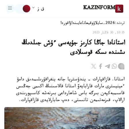
KAZINFORM
ق ز
ترەند:
2026-سايلاۋ
وقيعا
تاعايىنداۋ
اقوردا
10:35, 30 قاڭتار 2023
استانادا جاڭا كارىز جۇيەسى ءۇش جىلدىڭ
ىشىندە ىسكە قوسىلادى
استانا. قازاقپارات - يندۋستريا جانە ينفراقۇرىلىمدىق دامۋ
ءمينيسترى مارات قارابايەۆ استانا قالاسىنىڭ اكىمى جەڭىس
قاسىمبەكپەن بىرگە باس شاھارداعى بىرنەشە كاسىپورىندى
ارالاپ، قىزمەتىمەن تانىستى، دەپ حابارلايدى قازاقپارات.