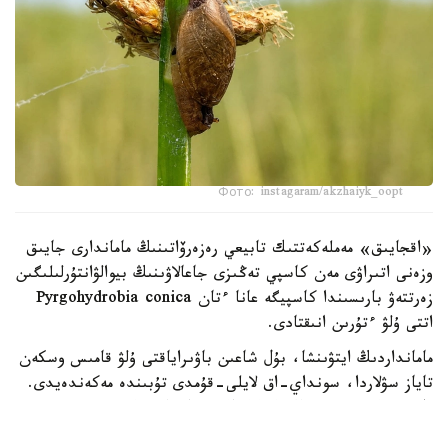
Фото: instagaram/akzhaiyk_oopt
«اقجايىق» مەملەكەتتىك تابيعي رەزەرۆاتىنىڭ ماماندارى جايىق
وزەنى اتىراۋى مەن كاسپي تەڭىزى جاعالاۋىنىڭ بيوالۋانتۇرلىلىگىن
زەرتتەۋ بارىسىندا كاسپيگە عانا ءتان Pyrgohydrobia conica
اتتى ۇلۋ ءتۇرىن انىقتادى.
مامانداردىڭ ايتۋىنشا، بۇل شاعىن باۋىراياقتى ۇلۋ قامىس وسكەن
تاياز سۋلاردا، سونداي-اق لايلى-قۇمدى تۇبىندە مەكەندەيدى.
ول سۋ ەكوجۇيەسىنىڭ ەكولوگيالىق جاعدايىن كورسەتەتىن
ماڭىزدى ينديكاتورلاردىڭ ءبىرى سانالادى. ۇلۋ كولەمى جاعىنان