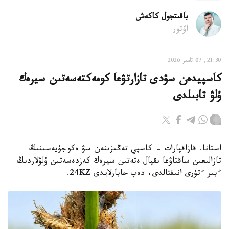
باقىتجول كاكەش
اۆتور
21:30, 07 تامىز 2026
كاسپيدەن سۋدى تازارتۋعا كومەكتەسەتىن سيرەك
ۇلۋ تابىلدى
استانا. قازاقپارات - كاسپي تەڭىزىنەن سۋ ەكوجۇيەسىنىڭ
تازالىعىن ساقتاۋعا ىقپال ەتەتىن سيرەك كەزدەسەتىن ۇلۋلاردىڭ
ءبىر ءتۇرى انىقتالدى، دەپ حابارلايدى 24KZ.