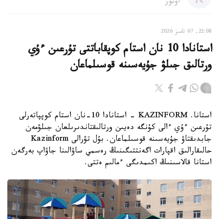
اۆتور
22:08, 07 تامىز 2026
استانادا 10 نان استام كوپقاباتتى تۇرعىن ءۇي
ورتالىق جىلۋ جۇيەسىنە قوسىلماعان
استانا. KAZINFORM - استانادا 10-نان استام كوپپاتەرلى
تۇرعىن ءۇي ءالى كۇنگە دەيىن ورتالىقتاندىرىلعان جىلۋمەن
جابدىقتاۋ جۇيەسىنە قوسىلماعان. بۇل تۋرالى Kazinform
حالىقارالىق اقپارات اگەنتتىگىنىڭ رەسمي ساۋالىنا جاۋاپ بەرگەن
استانا قالاسىنىڭ اكىمدىگى ءمالىم ەتتى.