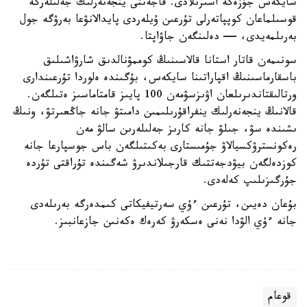
سايكەس جۇزەگە اسىرىلادى. قاجەتتى ينجەنەرلىك جەلىلەرگە
قوسىلماعان كوپپاتەرلى تۇرعىن ۇيلەردى پايدالانۋعا بەرۋگە جول
بەرىلمەيدى، — دەلىنگەن جاۋاپتا.
سونىمەن قاتار استانا قالاسىنىڭ كوممۋنالدىق شارۋاشىلىق
باسقارماسىنىڭ اقپاراتىنا سايكەس، بۇگىندە ەلوردا تۇرعىندارى
ورتالىقتاندىرىلعان اۋىزسۋمەن 100 پايىز قامتاماسىز ەتىلگەن.
قالانىڭ ينجەنەرلىك ينفراقۇرىلىمىن دامىتۋ جانە جاڭعىرتۋ، ونىڭ
ىشىندە سۋ، جىلۋ جانە كارىز جەلىلەرىن سالۋ مەن
رەكونسترۋكسيالاۋ جۇمىستارى بەكىتىلگەن باس جوسپارعا جانە
كوزدەلگەن بيۋدجەتتىك قارجىلاندىرۋ شەگىندە تۇراقتى تۇردە
جۇرگىزىلىپ كەلەدى.
بۇعان دەيىن، تۇرعىن ءۇي سەرتيفيكاتى كىمدەرگە بەرىلەدى
جانە ءۇي الۋدا نەنى ەسكەرۋ كەرەك ەكەنىن جازعانبىز.
قوعام