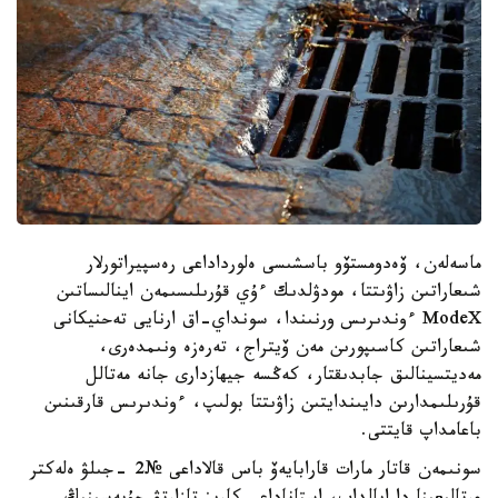
ماسەلەن، ۆەدومستۆو باسشىسى ەلورداداعى رەسپيراتورلار
شىعاراتىن زاۋىتتا، مودۋلدىك ءۇي قۇرىلىسىمەن اينالىساتىن
ModeX ءوندىرىس ورنىندا، سونداي-اق ارنايى تەحنيكانى
شىعاراتىن كاسىپورىن مەن ۆيتراج، تەرەزە ونىمدەرى،
مەديتسينالىق جابدىقتار، كەڭسە جيھازدارى جانە مەتالل
قۇرىلىمدارىن دايىندايتىن زاۋىتتا بولىپ، ءوندىرىس قارقىنىن
باعامداپ قايتتى.
سونىمەن قاتار مارات قارابايەۆ باس قالاداعى №2 -جىلۋ ەلەكتر