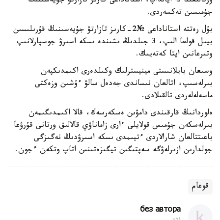
ورتالىعىنا دا ايالداپ، استاناداعى كارىز تازارتۋ جۇيەسىنىڭ
جۇمىسىن تەكسەردى.
بۇل رەتتە استاناداعى №2-كارىز تازارتۋ جۇيەسىنىڭ قۇرىلىسىن
بيىل قولعا الىپ، 3 جىلدىڭ ىشىندە ىسكە اسىرۋ جوسپارلانىپ
وتىرعانىن ايتا كەتەيىك.
وسىعان بايلانىستى مينيسترلىك وكىلدەرى اكىمدىكپەن
بىرلەسىپ، اتالعان نىساندى جەدەل سالۋ ءۇشىن وزەكتى
ماسەلەلەردى تالقىلادى.
ەلوردانىڭ قارقىندى دامۋىن ەسكەرسەك، قالا اكىمدىگىمەن
بىرلەسكەن جۇمىس قولايلى ءارى زاماناۋي قالالىق ورتانى قۇرۋعا
باعىتتالعان شارالاردى ءتيىمدى ىسكە اسىرۋدىڭ نەگىزگى
جولدارىن ازىرلەۋگە سەپتىگىن تيگىزەتىنىن اتاپ وتكەن ءجون.
قوعام
без автора