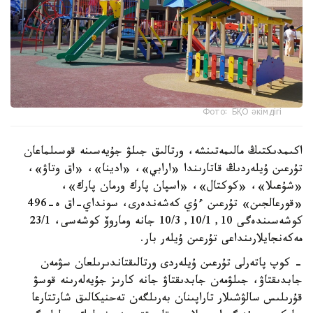
Фото: БҚО әкімдігі
اكىمدىكتىڭ مالىمەتىنشە، ورتالىق جىلۋ جۇيەسىنە قوسىلماعان
تۇرعىن ۇيلەردىڭ قاتارىندا «ارابي»، «ادينا»، «اق وتاۋ»،
«شۇعىلا»، «كوكتال»، «اسپان پارك ورمان پارك»،
«قورعالجىن» تۇرعىن ءۇي كەشەندەرى، سونداي-اق ە-496
كوشەسىندەگى 10, 10/1, 10/3 جانە وماروۆ كوشەسى، 23/1
مەكەنجايلارىنداعى تۇرعىن ۇيلەر بار.
- كوپ پاتەرلى تۇرعىن ۇيلەردى ورتالىقتاندىرىلعان سۋمەن
جابدىقتاۋ، جىلۋمەن جابدىقتاۋ جانە كارىز جۇيەلەرىنە قوسۋ
قۇرىلىس سالۋشىلار تاراپىنان بەرىلگەن تەحنيكالىق شارتتارعا