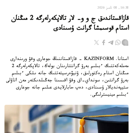
16:38, 08 تامىز 2026
قازاقستاندىق ج و و- لار تالاپكەرلەرگە 2 مىڭنان
استام قوسىمشا گرانت ۇسىنادى
استانا. KAZINFORM - قازاقستاننىڭ جوعارى وقۋ ورىندارى
مەملەكەتتىك ءبىلىم بەرۋ گرانتتارىنان بولەك، تالاپكەرلەرگە 2
مىڭنان استام رەكتورلىق، ۋنيۆەرسيتەتتىك جانە ىشكى ءبىلىم
بەرۋ گرانتىن، سونداي-اق وقۋ اقىسىنا جەڭىلدىكتەر مەن اتاۋلى
ستيپەنديالار ۇسىنادى، دەپ حابارلايدى عىلىم جانە جوعارى
ءبىلىم مينيسترلىگى.