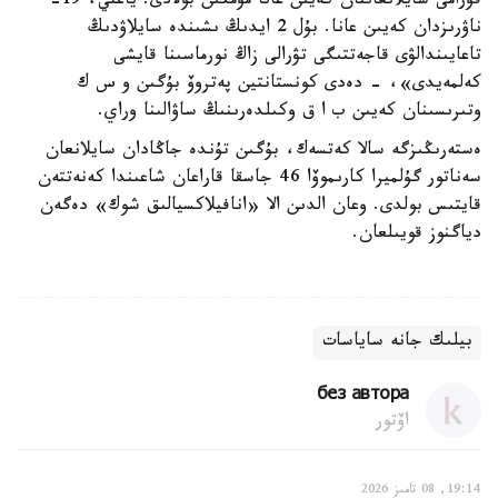
قۇرامى سايلانعاننان كەيىن عانا مۇمكىن بولادى. ياعني، 19-
ناۋرىزدان كەيىن عانا. بۇل 2 ايدىڭ ىشىندە سايلاۋدىڭ
تاعايىندالۋى قاجەتتىگى تۋرالى زاڭ نورماسىنا قايشى
كەلمەيدى»، - دەدى كونستانتين پەتروۆ بۇگىن و س ك
وتىرىسىنان كەيىن ب ا ق وكىلدەرىنىڭ ساۋالىنا وراي.
ەستەرىڭىزگە سالا كەتسەك، بۇگىن تۇندە جاڭادان سايلانعان
سەناتور گۇلميرا كارىموۆا 46 جاسقا قاراعان شاعىندا كەنەتتەن
قايتىس بولدى. وعان الدىن الا «انافيلاكسيالىق شوك» دەگەن
دياگنوز قويىلعان.
بيلىك جانە ساياسات
без автора
اۆتور
19:14, 08 تامىز 2026