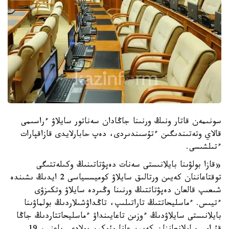
سونىمەن قاتار ونىڭ ورنىنا جاڭادان سەناتور سايلاۋ ءراسىمى
قالاي وتەتىندىگىن ءتۇسىندىردى، دەپ حابارلايدى قازاقپارات
ءتىلشىسى.
«قازا بولۋىنا بايلانىستى سەنات دەپۋتاتىنىڭ وكىلەتتىگى
توقتاعاننان كەيىن ورتالىق سايلاۋ كوميسسياسى 2 ايدىڭ ىشىندە
شىعىپ قالعان دەپۋتاتتىڭ ورنىنا وڭىردە سايلاۋ وتكىزۋى
ءتيىس. ءماسليحاتتىڭ تاراتىلىپ، تاڭداۋشىلاردىڭ بولماۋىنا
بايلانىستى سايلاۋدىڭ ءوزىن تاعايىنداۋ ءماسليحاتتاردىڭ جاڭا