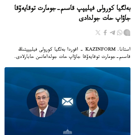
بەلگيا كورولى فيليپپ قاسىم-جومارت توقايەۆقا
جاۋاپ حات جولدادى
استانا. KAZINFORM - اقوردا بەلگيا كورولى فيليپپتىڭ
قاسىم-جومارت توقايەۆقا جاۋاپ حات جولداعانىن حابارلادى.