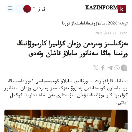
KAZINFORM
ق ز
ترەند:
2026-سايلاۋ
وقيعا
تاعايىنداۋ
اقوردا
13:56, 27 قاڭتار 2023
مەزگىلسىز ومىردەن وزعان گۇلميرا كارىموۆانىڭ
ورنىنا جاڭا سەناتور سايلاۋ قاشان وتەدى
استانا. قازاقپارات - ورتالىق سايلاۋ كوميسسياسى ءتوراعاسىنىڭ
ورىنباسارى كونستانتين پەتروۆ مەزگىلسىز ومىردەن وزعان سەناتور
گۇلميرا كارىموۆانىڭ تۋعان-تۋىستارى مەن جاقىندارىنا كوڭىل
ايتتى.