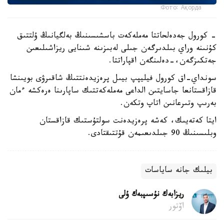
Фото: Ақорда
- كورول جەدەلحاتتا مەملەكەت باسشىسىنىڭ بەلگيانىڭ ۇلتتىق
كۇنىنە وراي بىلدىرگەن جىلى لەبىزىنە شىنايى ريزاشىلىعىن
جەتكىزگەن،-دەلىنگەن اقپاراتتا.
سونداي-اق كورول فيليپپ بيىل پرەزيدەنتتىڭ شاقىرۋى بويىنشا
قازاقستانعا جاسايتىن الداعى مەملەكەتتىك ساپارىنا ەرەكشە ءمان
بەرىپ وتىرعانىن اتاپ وتكەن.
ايتا كەتەيىك، كەشە پرەزيدەنت سولتۇستىك قازاقستان
وبلىسىنىڭ 90 جىلدىعىمەن قۇتتىقتادى.
بيلىك جانە ساياسات
ريزابەك نۇسىپبەك ۇلى
اۆتور