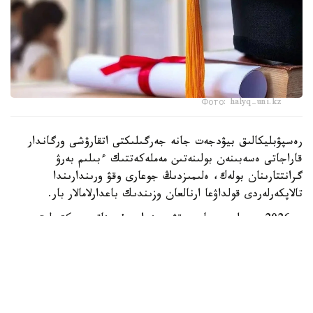
Фото: halyq-uni.kz
رەسپۋبليكالىق بيۋدجەت جانە جەرگىلىكتى اتقارۋشى ورگاندار
قاراجاتى ەسەبىنەن بولىنەتىن مەملەكەتتىك ءبىلىم بەرۋ
گرانتتارىنان بولەك، ەلىمىزدىڭ جوعارى وقۋ ورىندارىندا
تالاپكەرلەردى قولداۋعا ارنالعان وزىندىك باعدارلامالار بار.
- 2026 -جىلى جوعارى وقۋ ورىندارى ۇسىناتىن رەكتورلىق،
ۋنيۆەرسيتەتتىك جانە ىشكى ءبىلىم بەرۋ گرانتتارىنىڭ جالپى
سانى ەكى مىڭنان اسادى. گرانتتاردى بەرۋ تالاپتارىن ءار
ۋنيۆەرسيتەت دەربەس بەلگىلەيدى. ىرىكتەۋ كەزىندە ۇلتتىق
ءبىرىڭعاي تەستىلەۋ ناتيجەلەرى، اكادەميالىق جەتىستىكتەر،
«التىن بەلگى» يەگەرى بولۋى، وليمپيادالار مەن عىلىمي،