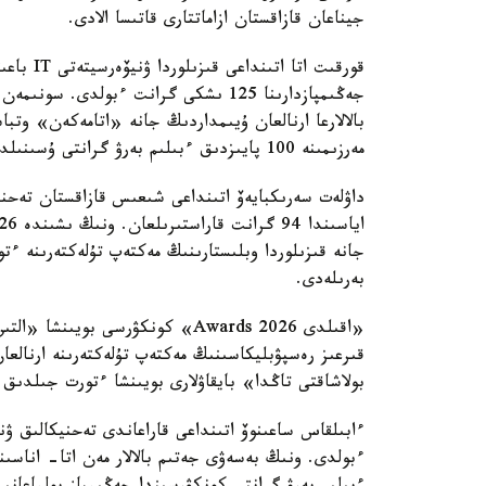
جيناعان قازاقستان ازاماتتارى قاتىسا الادى.
قورقىت ات
جەڭىمپازدارىنا 125 ىشكى گرانت ءبولدى. 
بالالارعا ارنالعان ۇيىمداردىڭ جانە «اتامەكەن» وتبا
مەرزىمىنە 100 پايىزدىق ءبىلىم بەرۋ گرانتى ۇسىنىلدى.
داۋلەت سەرىكبايەۆ اتىنداعى شىعىس قازاقستان تەحنيك
بەرىلەدى.
بولاشاقتى تاڭدا» بايقاۋلارى بويىنشا ءتورت جىلدىق
ءبولدى. ونىڭ بەسەۋى جەتىم بالالار مەن اتا- اناسى