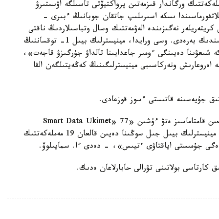
ەڭبەرىندە مەملەكەتتىك ورگاندار قىزمەتىن پرواكتيۆتى تاسىلگە اۋىستىرۋ
 سونىمەن قاتار، «Smart Data Ukimet» پلاتفورماسىندا ىسكە اسىرىلىپ جاتقان جوبانىڭ ءبىرى -
كريتەريلەر نەگىزىندە الەۋمەتتىك وسال وتباسىلاردىڭ ناقتى
بەينەسىن كورسەتىپ، ولارعا كومەك كورسەتۋگە مۇمكىندىك بەرەدى. وسى ورايدا، مينيسترلىك بيىل 1- توقساننىڭ
كە شىعۋىنا دەيىنگى ءومىر جاعدايىنا تالداۋ جۇرگىزۋ قاجەت»،
نە اەروعارىش ونەركاسىبى مينيسترلىگىنىڭ كەڭەيتىلگەن القا
ىق جۇيەسىنە قاتىستى ءسوز قوزعادى.
«دەرەكتەردى پايدالانۋدىڭ اشىقتىعى مەن جىلدامدىعىن قامتاماسىز ەتۋ ءۇشىن «Smart Data Ukimet» 77
اقپاراتتىق جۇيەنى بىرىكتىردى. وسىعان بايلانىستى، مينيسترلىك بيىل جىل سوڭىنا دەيىن قالعان 19 مەملەكەتتىك
ندەگى جۇمىستى اياقتاۋى ءتيىس»، - دەدى ءا. سمايىلوۆ.
 كارتاسى بولاتىنى تۋرالى حابارلاعان ەدىك.