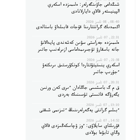
09:12, 08 تامىز 2026
شىڭداعى جاۋىنگەرلەر: ەلىمىزدە اسكەري
الپينيستەر قالاي دايارلانادى
08:40, 08 تامىز 2026
اكىمدىك گرانتتارىنا قۇجات قابىلداۋ باستالدى
22:31, 07 تامىز 2026
ەلىمىزدە جەراستى سۋىن كەشەندى پايدالانۋ
جانە باسقارۋ تۇجىرىمداماسى ازىرلەنىپ جاتىر
21:58, 07 تامىز 2026
اسكەري ينستيتۋتتاردا كونكۋرستىق ىرىكتەۋ
ءجۇرىپ جاتىر
20:31, 07 تامىز 2026
ق م گ باسشىسى جاڭادان ءىرى كەن ورنىن
يگەرۋگە قاتىستى تۇسىنىك بەردى
15:10, 07 تامىز 2026
ءبىلىم گرانتى يەگەرلەرىنىڭ ءتىزىمى شىقتى
14:52, 07 تامىز 2026
قۇرىلتاي سايلاۋى: ءوز ۋچاسكەڭىزدى قالاي
وڭاي تابۋعا بولادى