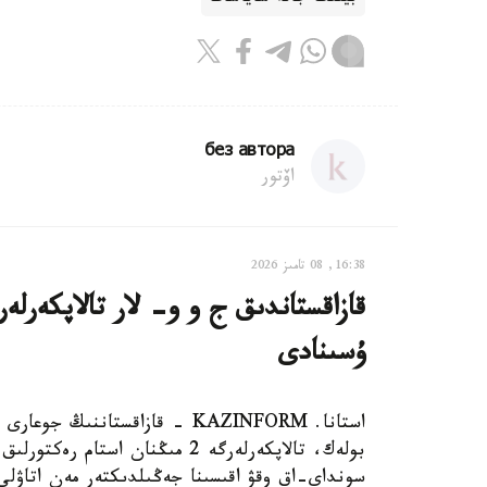
без автора
اۆتور
16:38, 08 تامىز 2026
ۇسىنادى
استانا. KAZINFORM - قازاقستانن
بولەك، تالاپكەرلەرگە 2 مىڭنان 
سونداي-اق وقۋ اقىسىنا جەڭىلدىكتەر مەن اتاۋلى 