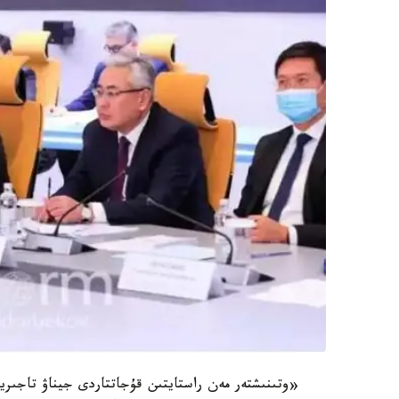
«وتىنىشتەر مەن راستايتىن قۇجاتتاردى جيناۋ تاجىريبە