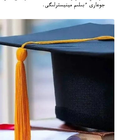
جوعارى ءبىلىم مينيسترلىگى.