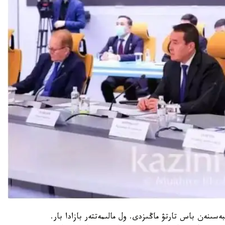
سىنەن باس تارتۋ ماڭىزدى. ول مالىمەتتەر بازادا بار.