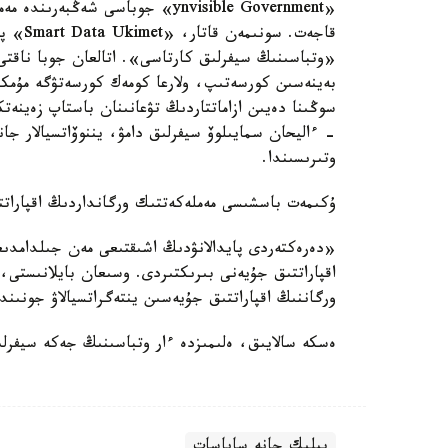
«ynvisible Government» جوباسى ش
قاجەت.
«وتباسىنىڭ سيفرلىق كارتاسى». اتالعان جوبا ناقتى 
سوڭىنا دەيىن ازاماتتاردىڭ تۋعانىنان باستاپ زەينەت
- ءاليحان سمايىلوۆ سيفرلىق دامۋ، يننوۆاتسيالار جا
وتىرىسىندا.
ۇكىمەت باسشىسى مەملەكەتتىك ورگانداردىڭ اقپاراتت
ورگاننىڭ اقپاراتتىق جۇيەسىن ينتەگراتسيالاۋ جونى
ەسكە سالايىق، ەلىمىزدە ءار وتباسىنىڭ جەكە سيفرلىق
بيلىك جانە ساياسات