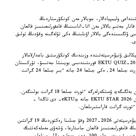
ا اتىنداعى قىزىلوردا ۋنيۆەرسيتەتى IT باعىتىنداعى وليمپيادالار، جوبالار مەن كونكۋرستاردىڭ
سونىمەن قاتار جەتىم بالالار مەن اتا-اناسىنىڭ قامقورلىعىنسىز قالعان
سى ۇلگىسىندەگى بالالار اۋىلىنىڭ ەكى تۇلەگىنە وقۋدىڭ تولىق
الىق ۋنيۆەرسيتەتىندە وزىندىك كونكۋرستىق باعدارلامالار
اياسىندا 94 گرانت قاراستىرىلعان. ونىڭ ىشىندە EKTU QUIZ-2026 قورىتىندىسى بويىنشا جەتىسۋ، تۇركىستان
جانە قىزىلوردا وبلىستارىنىڭ مەكتەپ تۇلەكتەرىنە ءتورت جىلعا 24, ەكى جىلعا 24 جانە ءبىر جىلعا 24 گرانت
«اقىلدى Awards 2026» كونكۋرسى بويىنشا «التىن بەلگىگە» ۇمىتكەرلەرگە ءتورت جىلعا 18 گرانت بولىنگەن.
قىرعىز رەسپۋبليكاسىنىڭ مەكتەپ تۇلەكتەرىنە ارنالعان EKTU STAR 2026 جانە «eKTU- دى تاڭدا -
 ءتورت گرانت قاراستىرىلعان.
ءابىلقاس ساعىنوۆ اتىنداعى قاراعاندى تەحنيكالىق ۋنيۆەرسيتەتى 2026-2027 وقۋ جىلىنا رەكتوردىڭ 19 گرانتىن
نىڭ قامقورلىعىنسىز قالعان جاستارعا، ۇشەۋى مەملەكەتتىك