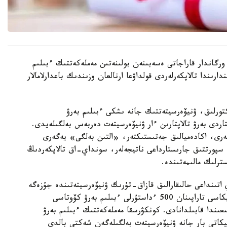
رگاندار قاراجاتى ەسەبىنەن بولىنەتىن مەملەكەتتىك ءبىلىم
رىندا تالاپكەرلەردى قولداۋعا ارنالعان وزىندىك باعدارلامالار
رەكتورلىق، ۋنيۆەرسيتەتتىك جانە ىشكى ءبىلىم بەرۋ
اردى بەرۋ تالاپتارىن ءار ۋنيۆەرسيتەت دەربەس بەلگىلەيدى.
لەرى، اكادەميالىق جەتىستىكتەر، «التىن بەلگى» يەگەرى
ە سپورتتىق جارىستارداعى ناتيجەلەر، سونداي-اق تالاپكەردىڭ
ترلىك مالىمەتىندە.
 اتىنداعى حالىقارالىق قازاق-تۇرىك ۋنيۆەرسيتەتىندە جۇزەگە
اسىرىلادى. 2026-2027 وقۋ جىلىنا تۇركيا رەسپۋبليكاسى تاراپىنان 500 ءداستۇرلى ءبىلىم بەرۋ كۆوتاسى
ار 2026-جىلعى 10-15-تامىز ارالىعىندا قابىلدانادى. كونكۋرسقا مەملەكەتتىك ءبىلىم بەرۋ
يكاتى بار جانە ۋنيۆەرسيتەت بەلگىلەگەن شەكتى بالدى