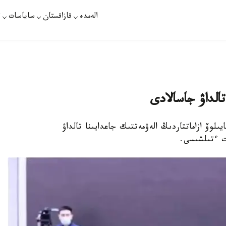
الەمدە
قازاقستان
ساياسات
ت
تالداۋ جاسالادى
ىلوۆ ازاماتتاردىڭ الەۋمەتتىك جاعدايىنا تالداۋ
ت ءتىلشىسى.