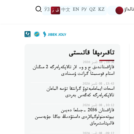
الداۋ
KZ
QZ
РУ
EN
中文
ق ز
ЎЗ
تاقىرىپقا قاتىستى
16:38, 08 تامىز 2026
قازاقستاندىق ج و و- لار تالاپكەرلەرگە 2 مىڭنان
استام قوسىمشا گرانت ۇسىنادى
15:43, 08 تامىز 2026
اسحات ايماعامبەتوۆ گرانتقا تۇسە الماعان
تالاپكەرلەرگە كەڭەس بەردى
10:12, 08 تامىز 2026
قازاقستان 2036 -جىلعا دەيىن
بيوتەحنولوگيالاردى دامىتۋدىڭ جاڭا جۇيەسىن
قالىپتاستىرماق