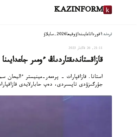
KAZINFORM
ترەند:
اقوردا
تاعايىنداۋ
وقيعا
2026-سايلاۋ
21:11, 26 قاڭتار 2023
قازاقستاندىقتاردىڭ ءومىر جاعدايىنا 
استانا. قازاقپارات - پرەمەر-مينيستر ءاليحان سماي
جۇرگىزۋدى تاپسىردى، دەپ حابارلايدى قازاقپارا