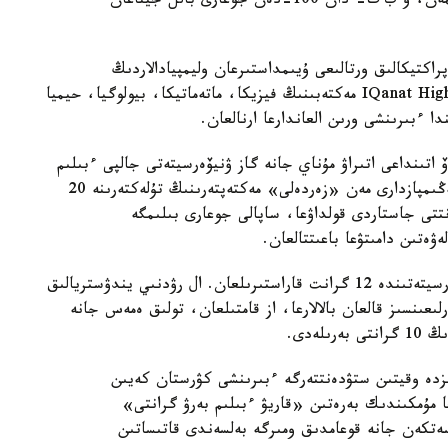
ءبىلىم بەرۋ گرانتى كونكۋرسىندا جەڭىمپاز بولماعانىمەن، ۇ ب ت- دان 100-دەن جوعارى بالل جيناعان
اكتيكالىق ورتالىعى ۇيىمداستىرعان وليمپيادالاردىڭ
جەڭىمپازدارىنا، بەس گرانت IQanat High School of Burabay مەكتەبىنىڭ فيزيكا، ماتەماتيكا، بيولوگيا، حيميا
دا ءبىرىنشى ورىن العاندارعا ارنالعان.
ۆ اتىنداعى اتىراۋ مۇناي جانە گاز ۋنيۆەرسيتەتى جالپى ءبىلىم
بەرەتىن پاندەر بويىنشا وبلىستىق وليمپيادالاردىڭ جەڭىمپازدارى مەن «زەردەلى» مەكتەپتەرىنىڭ تۇلەكتەرىنە 20
انتتى جاستاردى قولداۋعا، ساپالى جوعارى بىلىمگە
ەتىن دامىتۋعا باعىتتالعان.
سارسەن امانجولوۆ اتىنداعى شىعىس قازاقستان ۋنيۆەرسيتەتىندە 12 گرانت قاراستىرىلعان. ال رۋدنىي يندۋستريالىق
رلىعىنسىز قالعان بالالارعا، از قامتىلعان، تولىق ەمەس جانە
لەدى.
ىزدە وقيتىن ستۋدەنتتەرگە ءبىرىنشى كۋرستان كەيىن
 مۇمكىندىك بەرەتىن «قاريۋ ءبىلىم بەرۋ گرانتى»
سەتكەن جانە قوعامدىق ومىرگە بەلسەندى قاتىساتىن