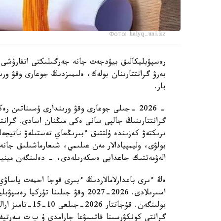
Фото: halyq-uni.kz
رەسپۋبليكالىق بيۋدجەت جانە جەرگىلىكتى اتقارۋشى و
بەرۋ گرانتتارىنان بولەك، ەلىمىزدىڭ جوعارى وقۋ ورىندا
بار.
- 2026 -جىلى جوعارى وقۋ ورىندارى ۇسىناتىن 
گرانتتارىنىڭ جالپى سانى ەكى مىڭنان اسادى. گرانتت
ىرىكتەۋ كەزىندە ۇلتتىق ءبىرىڭعاي تەستىلەۋ ناتيجە
بولۋى، وليمپيادالار مەن عىلىمي، شىعارماشىلىق جان
الەۋمەتتىك جاعدايى ەسكەرىلەدى، - دەلىنگەن مينيس
ەڭ ءىرى باعدارلامالاردىڭ ءبىرى قوجا احمەت ياساۋي
بولىنگەن. قۇجاتت
گرانتى كونكۋرسىنا قاتىسۋعا جارامدى ۇ ب ت سەرتيف