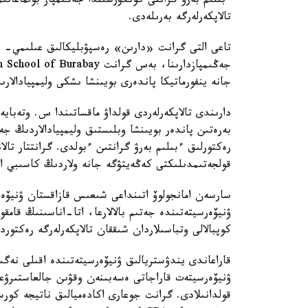
تالاپكەرلەرگە بەرىلەدى.
تاعى التى گرانت «دارىن» رەسپۋبليكالىق عىلىمي- پر
جانە ينفورماتيكا پاندەرى بويىنشا ىشكى وليمپيادالارىن
دارىندى تالاپكەرلەردى قولداۋ ماقساتىندا س. وتەبايە
رەكتورلىق ءبىلىم بەرۋ گرانتىن ءبولدى. گرانتتار تال
قولجەتىمدىلىكتى كەڭەيتۋگە جانە ولاردىڭ كاسىبي الەۋ
ۋنيۆەرسيتەتىندە جەتىم بالالارعا، اتا-اناسىنىڭ قامقو
كوپبالالى وتباسىلاردان شىققان تالاپكەرلەرگە رەكتوردىڭ 10 گرانتى بەرى
قاراعاندى يندۋستريالىق ۋنيۆەرسيتەتىندە اقىلى نەگ
ۋنيۆەرسيتەت قاراجاتى ەسەبىنەن وقۋىن جالعاستىرۋعا
قولدانىلادى. گرانت جوعارى اكادەميالىق ناتيجە كور