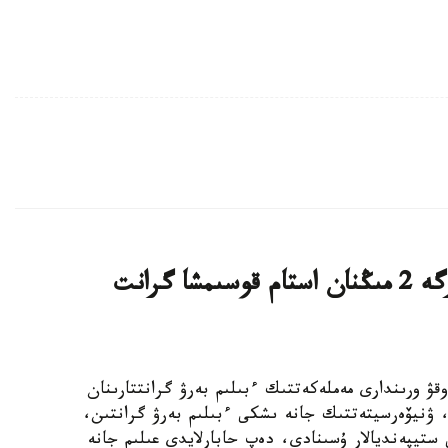
قازاقستاندىق ج و و- لار تالاپكەرلەرگە 2 مىڭنان استام قوسىمشا گرانت
ىڭ جوعارى وقۋ ورىندارى مەملەكەتتىك ءبىلىم بەرۋ گرانتتارىنان
استام رەكتورلىق، ۋنيۆەرسيتەتتىك جانە ىشكى ءبىلىم بەرۋ گرانتىن،
ستيپەنديالار ۇسىنادى، دەپ حابارلايدى عىلىم جانە