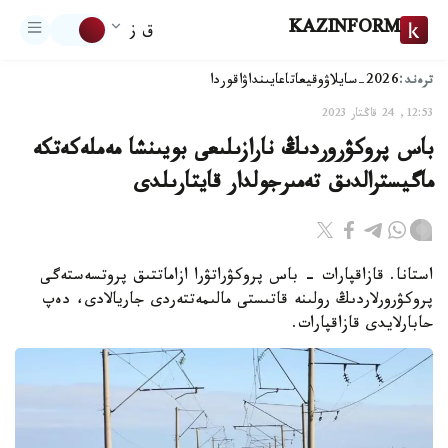
KAZINFORM
ق ز
ترەند:
2026-سايلاۋ
وقيعا
تاعايىنداۋ
اقوردا
12:53, 24 قاڭتار 2023
باس پروكۋروردىڭ نارازىلىعى بويىنشا مەملەكەتكە
ماگيسترالدىق تەمىرجولدار قايتارىلدى
استانا. قازاقپارات - باس پروكۋراتۋرا ازاماتتىق پروتسەستەگى
پروكۋرورلاردىڭ رولىنە قاتىستى مالىمەتتەردى جاريالادى، دەپ
حابارلايدى قازاقپارات.