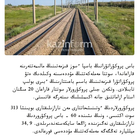
باس پروكۋراتۋرانىڭ باسپا ءسوز قىزمەتىنىڭ مالىمەتتەرىنە
قاراعاندا، سوتتا مەملەكەتتىڭ مۇددەسىنە وكىلدىك ەتۋ
پروكۋراتۋرا قىزمەتىنىڭ باسىم باعىتتارىنىڭ ءبىرى بولىپ
تابىلادى. وتكەن جىلى پروكۋرورلار سوتتار قاراعان 20 مىڭنان
استام ازاماتتىق جانە اكىمشىلىك ىستەرگە قاتىستى.
پروكۋرورلاردىڭ ءوتىنىشحاتتارى مەن نارازىلىقتارى بويىنشا 313
سوت اكتىسى، ونىڭ ىشىندە 60 - باس پروكۋروردىڭ
نارازىلىقتارى نەگىزىندە زاڭعا سايكەستەندىرىلدى. 34,9
ميلليارد تەڭگەگە مەملەكەتتىڭ مۇددەسى قورعالدى.