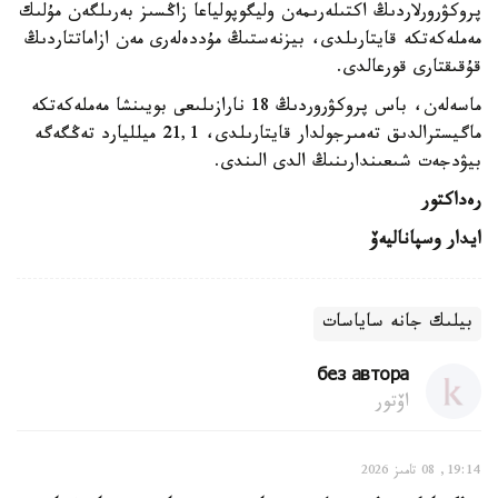
پروكۋرورلاردىڭ اكتىلەرىمەن وليگوپولياعا زاڭسىز بەرىلگەن مۇلىك
مەملەكەتكە قايتارىلدى، بيزنەستىڭ مۇددەلەرى مەن ازاماتتاردىڭ
قۇقىقتارى قورعالدى.
ماسەلەن، باس پروكۋروردىڭ 18 نارازىلىعى بويىنشا مەملەكەتكە
ماگيسترالدىق تەمىرجولدار قايتارىلدى، 21,1 ميلليارد تەڭگەگە
بيۋدجەت شىعىندارىنىڭ الدى الىندى.
رەداكتور
ايدار وسپاناليەۆ
بيلىك جانە ساياسات
без автора
اۆتور
19:14, 08 تامىز 2026