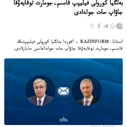
بەلگيا كورولى فيليپپ قاسىم-جومارت توقايەۆقا
جاۋاپ حات جولدادى
استانا. KAZINFORM - اقوردا بەلگيا كورولى فيليپپتىڭ
قاسىم-جومارت توقايەۆقا جاۋاپ حات جولداعانىن حابارلادى.