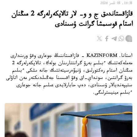
16:38, 08 تامىز 2026
قازاقستاندىق ج و و- لار تالاپكەرلەرگە 2 مىڭنان
استام قوسىمشا گرانت ۇسىنادى
استانا. KAZINFORM - قازاقستاننىڭ جوعارى وقۋ ورىندارى
مەملەكەتتىك ءبىلىم بەرۋ گرانتتارىنان بولەك، تالاپكەرلەرگە 2
مىڭنان استام رەكتورلىق، ۋنيۆەرسيتەتتىك جانە ىشكى ءبىلىم
بەرۋ گرانتىن، سونداي-اق وقۋ اقىسىنا جەڭىلدىكتەر مەن اتاۋلى
ستيپەنديالار ۇسىنادى، دەپ حابارلايدى عىلىم جانە جوعارى
ءبىلىم مينيسترلىگى.