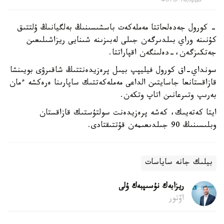
Фото: Ақорда
- كورول جەدەلحاتتا مەملەكەت باسشىسىنىڭ بەلگيانىڭ ۇلتتىق
كۇنىنە وراي بىلدىرگەن جىلى لەبىزىنە شىنايى ريزاشىلىعىن
جەتكىزگەن،-دەلىنگەن اقپاراتتا.
سونداي-اق كورول فيليپپ بيىل پرەزيدەنتتىڭ شاقىرۋى بويىنشا
قازاقستانعا جاسايتىن الداعى مەملەكەتتىك ساپارىنا ەرەكشە ءمان
بەرىپ وتىرعانىن اتاپ وتكەن.
ايتا كەتەيىك، كەشە پرەزيدەنت سولتۇستىك قازاقستان
وبلىسىنىڭ 90 جىلدىعىمەن قۇتتىقتادى.
بيلىك جانە ساياسات
ريزابەك نۇسىپبەك ۇلى
اۆتور