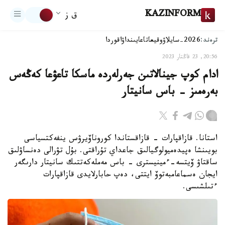
KAZINFORM
ق ز
ترەند:
2026-سايلاۋ
وقيعا
تاعايىنداۋ
اقوردا
20:56, 23 قاڭتار 2023
ادام كوپ جينالاتىن جەرلەردە ماسكا تاعۋعا كەڭەس
بەرەمىز - باس سانيتار
استانا. قازاقپارات - قازاقستاندا كوروناۆيرۋس ينفەكتسياسى
بويىنشا ەپيدەميولوگيالىق جاعداي تۇراقتى. بۇل تۋرالى دەنساۋلىق
ساقتاۋ ۆيتسە-ءمينيسترى - باس مەملەكەتتىك سانيتار دارىگەر
ايجان ەسماعامبەتوۆ ايتتى، دەپ حابارلايدى قازاقپارات
ءتىلشىسى.