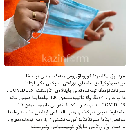
«رەسپۋبليكامىزدا كوروناۆيرۋس ينفەكتسياسى بويىنشا
ەپيدەميولوگيالىق جاعداي تۇراقتى. سوڭعى ەكى اپتادا
سىرقاتتانۋدىڭ تومەندەگەنى بايقالادى. تاۋلىگىنە COVID-19-
عا پ ت ر- ءدىڭ وڭ ناتيجەسىمەن 120 جاعدايعا دەيىن جانە
COVID-19-عا پ ت ر- ءدىڭ تەرىس ناتيجەسىمەن 10
جاعدايعا دەيىن تىركەلىپ وتىر. الدىڭعى اپتامەن سالىستىرعاندا
سوڭعى اپتادا سىرتقاتتانۋ كورسەتكىشى 1,7 ەسە تومەندەدى»،
- دەدى ول ورتالىق سايلاۋ كوميسسياسى وتىرىسىندا.