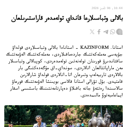
16:44, 06 تامىز 2026
بالالى وتباسىلارعا قانداي تولەمدەر قاراستىرىلعان
استانا. KAZINFORM - استانادا بالالى وتباسىلاردى قولداۋ
جۇيەسى مەملەكەتتىك جاردەماقىلاردى، مەملەكەتتىك الەۋمەتتىك
ساقتاندىرۋ قورىنان تولەنەتىن تولەمدەردى، كوپبالالى وتباسىلار
مەن ماراپاتتالعان انالاردى، سونداي-اق مۇگەدەكتىگى بار
بالالاردى تاربيەلەپ وتىرعان اتا-انالاردى قولداۋ شارالارىن
قامتيدى. بۇل تۋرالى استانا قالاسى بويىنشا الەۋمەتتىك قورعاۋ
سالاسىندا رەتتەۋ جانە باقىلاۋ دەپارتامەنتىنىڭ باسشىسى اسقار
ايماعامبەتوۆ مالىمدەدى.