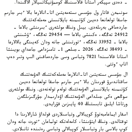
- دەدى سپيكەر استانا قالاسىنىڭ كوممۋنيكاتسيالار الاڭىندا.
سونىمەن قاتار ول جۇمىس ىستەمەيتىن اتا-انالارعا بالا ءبىر جارىم
جاسقا تولعانعا دەيىن كۇتىمىنە بايلانىستى مەملەكەتتىك
جاردەماقى بەرىلەدى. بيىل ونىڭ مولشەرى ءبىرىنشى بالاعا -
24912 تەڭگە، ەكىنشى بالاعا — 29454 تەڭگە، ءۇشىنشى
بالاعا - 33952 تەڭگە، ءتورتىنشى جانە ودان كەيىنگى بالالارعا
- 38493 تەڭگە. 2026 -جىلعى 1- تامىزداعى جاعداي بويىنشا
استانا قالاسىندا 7821 وتباسى وسى جاردەماقىنى الىپ وتىر دەپ
اتاپ ءوتتى.
ال جۇمىس ىستەيتىن اتا-انالارعا مەملەكەتتىك الەۋمەتتىك
ساقتاندىرۋ قورىنان بالا ءبىر جارىم جاسقا تولعانعا دەيىن
كۇتىمىنە بايلانىستى الەۋمەتتىك تولەم تولەنەدى. ونىڭ مولشەرى
سوڭعى ەكى جىلداعى الەۋمەتتىك اۋدارىمدار جۇرگىزىلگەن
ورتاشا ايلىق تابىستىڭ 40 پايىزىن قۇرايدى.
اسقار ايماعامبەتوۆ كوپبالالى وتباسىلاردى قولداۋ شارالارىنا دا
توقتالدى. ونىڭ ايتۋىنشا، كامەلەتكە تولماعان ءتورت جانە ودان
كوپ بالاسى بار وتباسىلار كوپبالالى وتباسى رەتىندە تانىلادى.