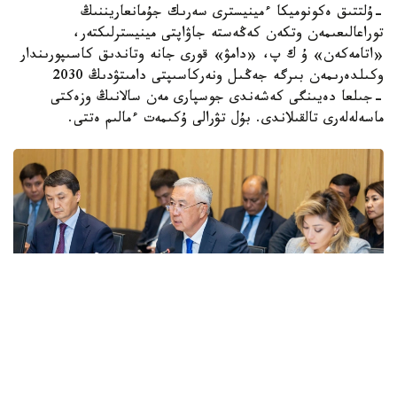
-ۇلتتىق ەكونوميكا ءمينيسترى سەرىك جۇمانعاريننىڭ
توراعالىعىمەن وتكەن كەڭەستە جاۋاپتى مينيسترلىكتەر،
«اتامەكەن» ۇ ك پ، «دامۋ» قورى جانە وتاندىق كاسىپورىندار
وكىلدەرىمەن بىرگە جەڭىل ونەركاسىپتى دامىتۋدىڭ 2030
-جىلعا دەيىنگى كەشەندى جوسپارى مەن سالانىڭ وزەكتى
ماسەلەلەرى تالقىلاندى. بۇل تۋرالى ۇكىمەت ءمالىم ەتتى.
Фото: Правительство РК