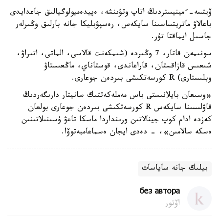
ۆيتسە-ءمينيستردىڭ اتاپ وتۋىنشە، ەپيدەميولوگيالىق جاعدايدى
باعالاۋ ماتريتساسىنا سايكەس، رەسپۋبليكا جانە بارلىق وڭىرلەر
جاسىل ايماقتا تۇر.
سونىمەن قاتار، 7 وڭىردە (شىمكەنت قالاسى، الماتى، اتىراۋ،
شىعىس قازاقستان، قاراعاندى، قوستاناي، ماڭعىستاۋ
وبلىستارى) R كورسەتكىشى بىردەن جوعارى.
«وسىعان بايلانىستى باس مەملەكەتتىك سانيتار دارىگەردىڭ
قاۋلىسىنا سايكەس R كورسەتكىشى بىردەن جوعارى بولعان
كەزدە ادام كوپ جينالاتىن ورىنداردا ماسكا تاعۋ ۇسىنىلاتىنىن
ەسكە سالامىن»، - دەدى ايجان ەسماعامبەتوۆا.
بيلىك جانە ساياسات
без автора
اۆتور