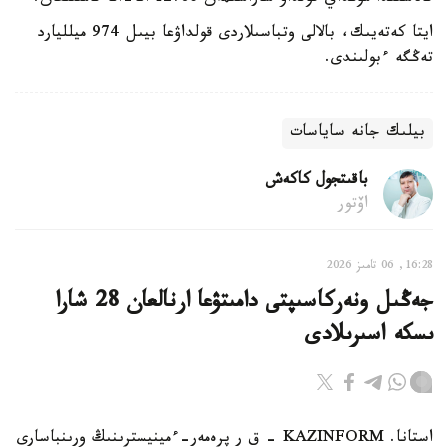
ايتا كەتەيىك، بالالى وتباسىلاردى قولداۋعا بيىل 974 ميلليارد
تەڭگە ءبولىندى.
بيلىك جانە ساياسات
باقىتجول كاكەش
اۆتور
16:28, 06 تامىز 2026
جەڭىل ونەركاسىپتى دامىتۋعا ارنالعان 28 شارا
ىسكە اسىرىلادى
استانا. KAZINFORM - ق ر پرەمەر-ءمينيسترىنىڭ ورىنباسارى