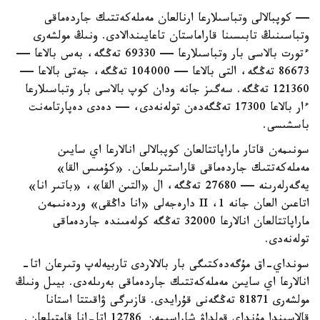
— كوپبالالى وتباسىلارعا ارنالعان مەملەكەتتىك جاردەماقى
وتباسىنىڭ تابىسىنا قاراماستان تاعايىندالادى. ونىڭ مولشەرى
ءتورت بالاسى بار وتباسىلارعا — 69330 تەڭگە، بەس بالاعا —
86673 تەڭگە، التى بالاعا — 104000 تەڭگە، جەتى بالاعا —
121360 تەڭگە. سەگىز جانە ودان كوپ بالاسى بار وتباسىلارعا
ءار بالاعا 17300 تەڭگەدەن تولەنەدى، — دەدى دەپارتامەنت
باسشىسى.
سونىمەن قاتار ماراپاتتالعان كوپبالالى انالارعا اي سايىن
مەملەكەتتىك جاردەماقى قاراستىرىلعان. «كۇمىس القا»
يەگەرلەرىنە — 27680 تەڭگە، ال «التىن القا»، «باتىر انا»
اتاعىن العان جانە 1، II دارەجەلى «انا داڭقى» وردەنىمەن
ماراپاتتالعان انالارعا 32000 تەڭگە كولەمىندە جاردەماقى
تولەنەدى.
سونداي-اق مۇگەدەكتىگى بار بالالاردى تاربيەلەپ وتىرعان اتا-
انالارعا اي سايىن مەملەكەتتىك جاردەماقى بەرىلەدى. بيىل ونىڭ
مولشەرى 81871 تەڭگەنى قۇرايدى. قازىرگى ۋاقىتتا استانا
قالاسىندا مۇنداي قولداۋ شاراسىمەن 12786 اتا-انا قامتىلعان.