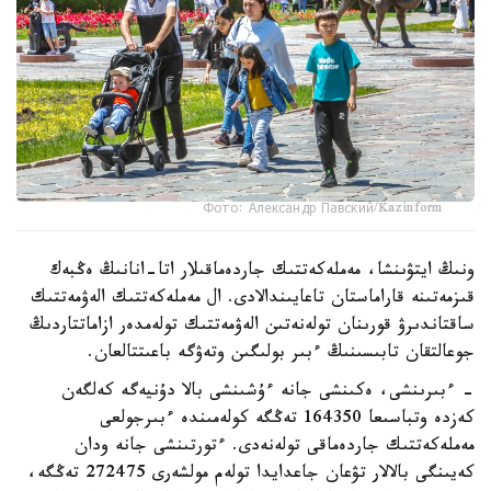
Фото: Александр Павский/Kazinform
ونىڭ ايتۋىنشا، مەملەكەتتىك جاردەماقىلار اتا-انانىڭ ەڭبەك
قىزمەتىنە قاراماستان تاعايىندالادى. ال مەملەكەتتىك الەۋمەتتىك
ساقتاندىرۋ قورىنان تولەنەتىن الەۋمەتتىك تولەمدەر ازاماتتاردىڭ
جوعالتقان تابىسىنىڭ ءبىر بولىگىن وتەۋگە باعىتتالعان.
- ءبىرىنشى، ەكىنشى جانە ءۇشىنشى بالا دۇنيەگە كەلگەن
كەزدە وتباسىعا 164350 تەڭگە كولەمىندە ءبىرجولعى
مەملەكەتتىك جاردەماقى تولەنەدى. ءتورتىنشى جانە ودان
كەيىنگى بالالار تۋعان جاعدايدا تولەم مولشەرى 272475 تەڭگە،