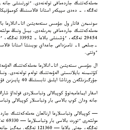
تەڭگە، - دەدى سپيكەر استانا قالاسىنىڭ كوممۋنيكاتسي
سونىمەن قاتار ول جۇمىس ىستەمەيتىن اتا-انالارعا بال
ءوتتى.
ال جۇمىس ىستەيتىن اتا-انالارعا مەملەكەتتىك الەۋمەت
كۇتىمىنە بايلانىستى الەۋمەتتىك تولەم تولەنەدى. ون
جۇرگىزىلگەن ورتاشا ايلىق تابىستىڭ 40 پايىزىن قۇرايدى.
اسقار ايماعامبەتوۆ كوپبالالى وتباسىلاردى قولداۋ شارا
جانە ودان كوپ بالاسى بار وتباسىلار كوپبالالى وتباس
— كوپبالالى وتباسىلارعا ارنالعان مەملەكەتتىك جاردە