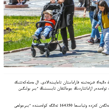
 ەڭبەك قىزمەتىنە قاراماستان تاعايىندالادى. ال مەملەكەتتىك
 تولەمدەر ازاماتتاردىڭ جوعالتقان تابىسىنىڭ ءبىر بولىگىن
- ءبىرىنشى، ەكىنشى جانە ءۇشىنشى بالا دۇنيەگە كەلگەن كەزدە وتباسىعا 164350 تەڭگە كولەمىندە ءبىرجولعى