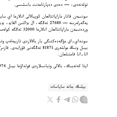
تولەنەدى، — دەدى دەپارتامەنت باسشىسى.
سونىمەن قاتار ماراپاتتالعان كوپبالالى انالارعا اي 
وردەنىمەن ماراپاتتالعان انالارعا 32000 تەڭگە كولەمىندە جاردەماقى تولەنەدى.
سونداي-اق مۇگەدەكتىگى بار بالالاردى تاربيەلەپ وتى
اتا-انا قامتىلعان.
ايتا كەتەيىك، بالالى وتباسىلاردى قولداۋعا بيىل 974 ميلليارد تەڭگە ءبولىندى.
بيلىك جانە ساياسات