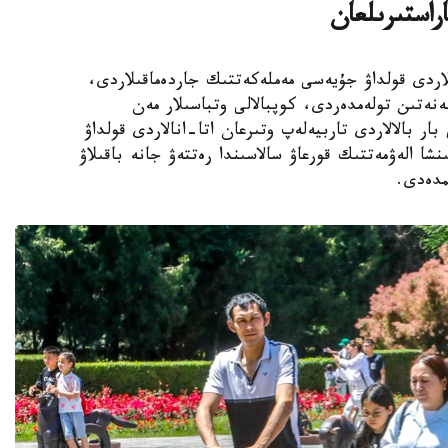
اراستىرىلعان
الالى وتباسىلاردى قولداۋ جۇيەسى مەملەكەتتىك جاردەماقىلاردى،
ەنەتىن تولەمدەردى، كوپبالالى وتباسىلار مەن
ار بالالاردى تاربيەلەپ وتىرعان اتا-انالاردى قولداۋ
نشا الەۋمەتتىك قورعاۋ سالاسىندا رەتتەۋ جانە باقىلاۋ
مدەدى.