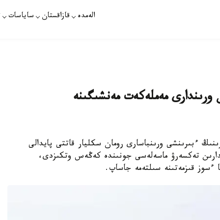
الەمدە
قازاقستان
ساياسات
ت
 ورىندارى مەملەكەت مەنشىگىنە
رىنىڭ ءبىرىنشى ورىنباسارى رومان سكليار قاتتى پايدالى
ندارىن تەكسەرۋ ماسەلەسى جونىندە كەڭەس وتكىزدى،
ا ءسوز قىزمەتىنە سىلتەمە جاساپ.