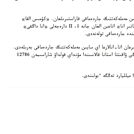
سايىن مەملەكەتتىك جاردەماقى قاراستىرىلعان. «كۇمىس القا»
يەگەرلەرىنە — 27680 تەڭگە، ال «التىن القا»، «باتىر انا» اتاعىن العان جانە 1، II دارەجەلى «انا داڭقى»
رعان اتا-انالارعا اي سايىن مەملەكەتتىك جاردەماقى بەرىلەدى.
بيىل ونىڭ مولشەرى 81871 تەڭگەنى قۇرايدى. قازىرگى ۋاقىتتا استانا قالاسىندا مۇنداي قولداۋ شاراسىمەن 12786