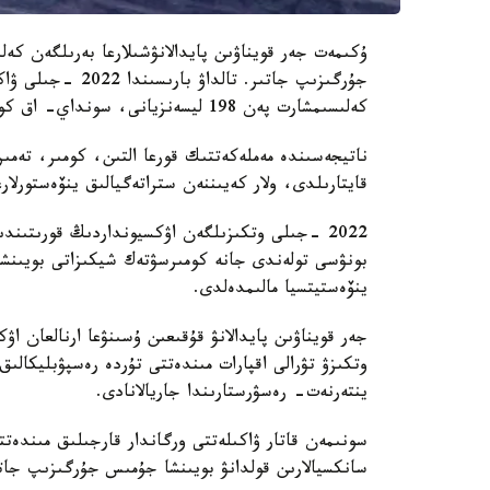
ۇكىمەت جەر قويناۋىن پايدالانۋشىلارعا بەرىلگەن كەلى
كەلىسىمشارت پەن 198 ليسەنزيانى، سونداي- اق كومىرسۋتەك شيكىزاتى بويىنشا 12 كەلىسىمشارتتى بۇزدى.
ناتيجەسىندە مەملەكەتتىك قورعا التىن، كومىر، تەم
قايتارىلدى، ولار كەيىننەن ستراتەگيالىق ينۆەستورلار
ينۆەستيتسيا مالىمدەلدى.
جەر قويناۋىن پايدالانۋ قۇقىعىن ۇسىنۋعا ارنالعان اۋ
وتكىزۋ تۋرالى اقپارات مىندەتتى تۇردە رەسپۋبليكالىق
ينتەرنەت- رەسۋرستارىندا جاريالانادى.
سونىمەن قاتار ۋاكىلەتتى ورگاندار قارجىلىق مىندەتتە
سانكسيالارىن قولدانۋ بويىنشا جۇمىس جۇرگىزىپ جات