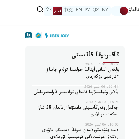
الداۋ
KZ
QZ
РУ
EN
中文
ق ز
ЎЗ
تاقىرىپقا قاتىستى
19:09, 06 تامىز 2026
ۇلكەن الماتى اينالما جولىندا تولەم جاساۋ
ءتارتىبى وزگەردى
16:44, 06 تامىز 2026
بالالى وتباسىلارعا قانداي تولەمدەر قاراستىرىلعان
16:28, 06 تامىز 2026
جەڭىل ونەركاسىپتى دامىتۋعا ارنالعان 28 شارا
ىسكە اسىرىلادى
16:05, 06 تامىز 2026
ەلدە ينۆەستورلارمەن سوتقا دەيىنگى داۋدى
رەتتەۋ جونىندەگى كوميسسيا قۇرىلادى