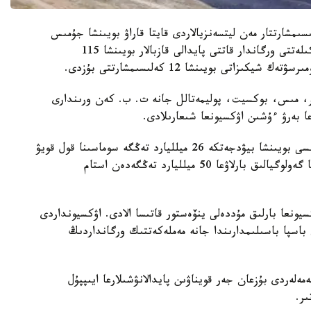
سىمشارتتار مەن ليتسەنزيالاردى قايتا قاراۋ بويىنشا جۇمىس
جۇرگىزىپ جاتىر. تالداۋ بارىسىندا 2022 -جىلى ۋاكىلەتتى ورگاندار قاتتى پايدالى قازبالار بويىنشا 115
ىر، مىس، بوكسيت، پوليمەتالل جانە ت. ب. كەن ورىندارى
عا بەرۋ ءۇشىن اۋكسيونعا شىعارىلادى.
2022 -جىلى وتكىزىلگەن اۋكسيونداردىڭ قورىتىندىسى بويىنشا بيۋدجەتكە 26 ميلليارد تەڭگە سوماسىنا قول قويۋ
بونۋسى تولەندى جانە كومىرسۋتەك شيكىزاتى بويىنشا گەولوگيالىق بارلاۋعا 50 ميلليارد تەڭگەدەن استام
كسيونعا بارلىق مۇددەلى ينۆەستور قاتىسا الادى. اۋكسيونداردى
 باسپا باسىلىمدارىندا جانە مەملەكەتتىك ورگانداردىڭ
مەلەردى بۇزعان جەر قويناۋىن پايدالانۋشىلارعا ايىپپۇل
ىر.