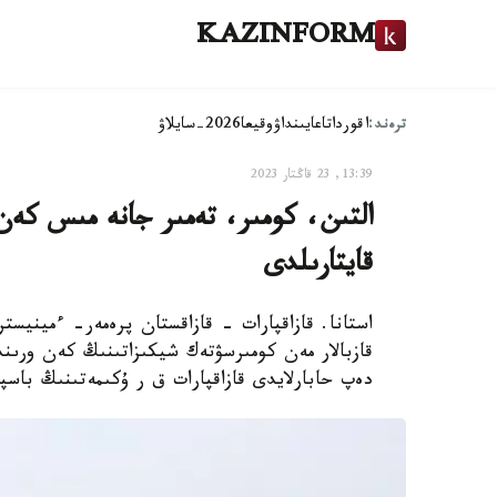
KAZINFORM
ترەند:
اقوردا
تاعايىنداۋ
وقيعا
2026-سايلاۋ
13:39, 23 قاڭتار 2023
التىن، كومىر، تەمىر جانە مىس كەن
قايتارىلدى
استانا. قازاقپارات - قازاقستان پرەمەر- ءمينيست
قازبالار مەن كومىرسۋتەك شيكىزاتىنىڭ كەن ورى
دەپ حابارلايدى قازاقپارات ق ر ۇكىمەتىنىڭ باسپ