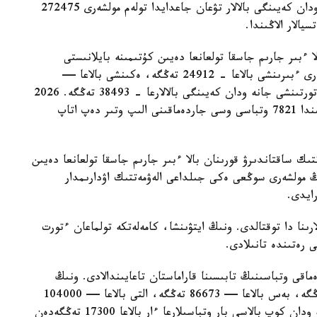
مەملەكەتتىك جاردەماقى تولەنەدى. ءتورتىنشى جانە ودان كەيىنگى بالالار تۋعان جاعدايدا تولەم مولشەرى 272475
الار الاڭىندا.
ا ءبىر جارىم جاسقا تولعانعا دەيىن كۇتىمىنە بايلانىستى
مەملەكەتتىك جاردەماقى بەرىلەدى. بيىل ونىڭ مولشەرى ءبىرىنشى بالاعا - 24912 تەڭگە، ەكىنشى بالاعا —
29454 تەڭگە، ءۇشىنشى بالاعا - 33952 تەڭگە، ءتورتىنشى جانە ودان كەيىنگى بالالارعا - 38493 تەڭگە. 2026
-جىلعى 1- تامىزداعى جاعداي بويىنشا استانا قالاسىندا 7821 وتباسى وسى جاردەماقىنى الىپ وتىر دەپ اتاپ
تىك ساقتاندىرۋ قورىنان بالا ءبىر جارىم جاسقا تولعانعا دەيىن
ىڭ مولشەرى سوڭعى ەكى جىلداعى الەۋمەتتىك اۋدارىمدار
لارىنا دا توقتالدى. ونىڭ ايتۋىنشا، كامەلەتكە تولماعان ءتورت
ى رەتىندە تانىلادى.
ماقى وتباسىنىڭ تابىسىنا قاراماستان تاعايىندالادى. ونىڭ
مولشەرى ءتورت بالاسى بار وتباسىلارعا — 69330 تەڭگە، بەس بالاعا — 86673 تەڭگە، التى بالاعا — 104000
تەڭگە، جەتى بالاعا — 121360 تەڭگە. سەگىز جانە ودان كوپ بالاسى بار وتباسىلارعا ءار بالاعا 17300 تەڭگەدەن