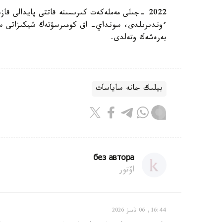
بەرەشەك وتەلدى.
بيلىك جانە ساياسات
без автора
اۆتور
16:44, 06 تامىز 2026