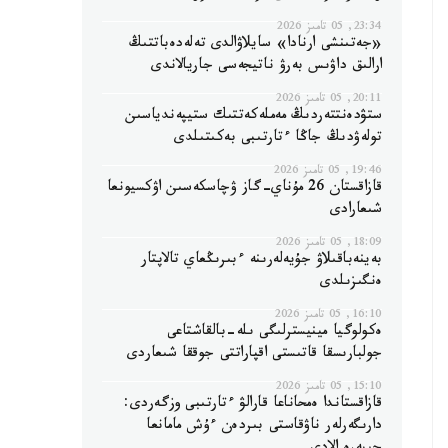
23:34, 05 تامىز 2026
«جەتىنشى ارنادا» سايلاۋالدى تەلەدەباتتىڭ
ارالىق داۋىس بەرۋ ناتيجەسى جاريالاندى
20:11, 05 تامىز 2026
ستۋدەنتتەردىڭ مەملەكەتتىك ستيپەندياسىن
تولەۋدىڭ جاڭا ءتارتىبى بەكىتىلدى
19:46, 05 تامىز 2026
قازاقستان 26 مۇناي-گاز ۋچاسكەسىن اۋكسيونعا
شىعارادى
18:09, 05 تامىز 2026
بەينەباقىلاۋ جۇيەلەرىنە ءبىرىڭعاي تالاپتار
ەنگىزىلدى
16:10, 05 تامىز 2026
ەكولوگيا مينيسترلىگى ىلە-بالقاشتاعى
جولبارىسقا قاتىستى اقپاراتتى جوققا شىعاردى
15:10, 05 تامىز 2026
قازاقستاندا ەمحاناعا قارالۋ ءتارتىبى وزگەردى:
دارىگەرلەر ناۋقاستى بىردەن ءۇش مامانعا