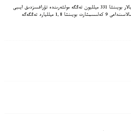
2022 -جىلى مەملەكەت كىرىسىنە قاتتى پايدالى قازبالار بويىنشا 331 ميلليون تەڭگە مولشەرىندە تۇراقسىزدىق ايىبى
ءوندىرىلدى، سونداي- اق كومىرسۋتەك شيكىزاتى سالاسىنداعى 9 كەلىسىمشارت بويىنشا 1,8 ميلليارد تەڭگەگە