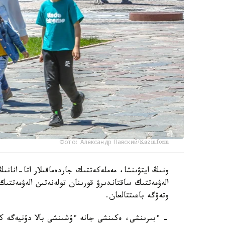
Фото: Александр Павский/Kazinform
ونىڭ ايتۋىنشا، مەملەكەتتىك جاردەماقىلار اتا-انانىڭ
الەۋمەتتىك ساقتاندىرۋ قورىنان تولەنەتىن الەۋمەتتىك
وتەۋگە باعىتتالعان.