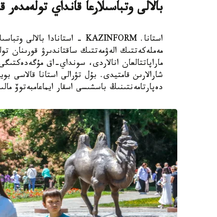
بالالى وتباسىلارعا قانداي تولەمدەر ق
استانا. KAZINFORM - استانادا ب
مەملەكەتتىك الەۋمەتتىك ساقتاندىرۋ قورىنان تول
ماراپاتتالعان انالاردى، سونداي-اق مۇگەدەكتىگى ب
شارالارىن قامتيدى. بۇل تۋرالى استانا قالاسى بويى
دەپارتامەنتىنىڭ باسشىسى اسقار ايماعامبەتوۆ مالى