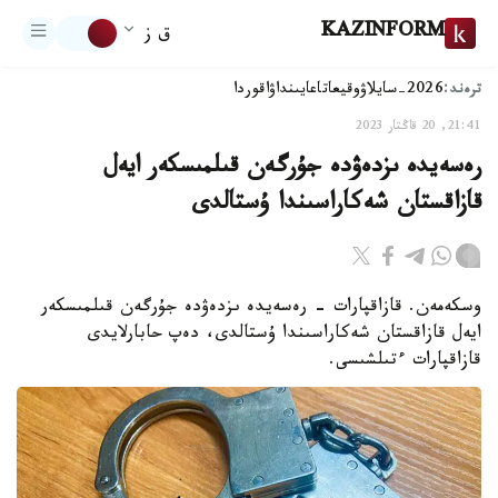
KAZINFORM
ق ز
ترەند:
2026-سايلاۋ
وقيعا
تاعايىنداۋ
اقوردا
21:41, 20 قاڭتار 2023
رەسەيدە ىزدەۋدە جۇرگەن قىلمىسكەر ايەل
قازاقستان شەكاراسىندا ۇستالدى
وسكەمەن. قازاقپارات - رەسەيدە ىزدەۋدە جۇرگەن قىلمىسكەر
ايەل قازاقستان شەكاراسىندا ۇستالدى، دەپ حابارلايدى
قازاقپارات ءتىلشىسى.