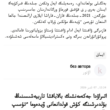
بەلگىلى بولعانداي، رەسەيلىك ايەل وتكەن جىلدىڭ قىركۇيەك
ايىنان بەرى ر ف قۇقىق قورعاۋ ورگاندارىنان جاسىرىنىپ
جۇرگەن. 2021-جىلدىڭ قازان-قاراشا ايلارى ارالىعىندا جالعا
الىنعان تۇرعىن ءۇيدىڭ مۇلكىن ۇرلاپ كەتكەن.
قازىرگى ۋاقىتتا ايەل ادام ۋاقىتشا ۇستاۋ يزولياتورىنا قامالدى.
پروكۋراتۋرامەن بىرگە ونى ەكستراديتسيالاۋ ماسەلەسى شەشىلۋدە.
ايماق
без автора
اۆتور
12:24, 07 تامىز 2026
اتىراۋدا جەكەمەنشىك بالاباقشا تاربيەشىسىنىڭ
بۇلدىرشىنگە كۇش قولدانعانى ۆيدەوعا ءتۇسىپ