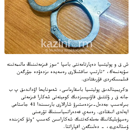
ش ق و پوليتسيا دەپارتامەنتى باسپا ءسوز قىزمەتىنىڭ مالىمەتىنە
سۇيەنسەك، ءتارتىپ ساقشىلارى رەسەيدە ىزدەۋدە جۇرگەن
قىلمىسكەردى قۇرىقتادى.
«كريمينالدىق پوليتسيا باسقارماسى، شەمونايحا اۋداندىق پ ب
جانە ق ر ۇلتتىق قاۋىپسىزدىك كوميتەتى شەكارا قىزمەتى
بىرلەسىپ جەدەل-ىزدەستىرۋ شارالارى بارىسىندا 41 جاستاعى
ايەلدى انىقتادى. رەسەي فەدەراتسياسىنىڭ تۇرعىنى
رەسپۋبليكانىڭ مەملەكەتتىك شەكاراسىن كەسىپ ءوتۋ كەزىندە
ۇستالدى»، - دەلىنگەن اقپاراتتا.