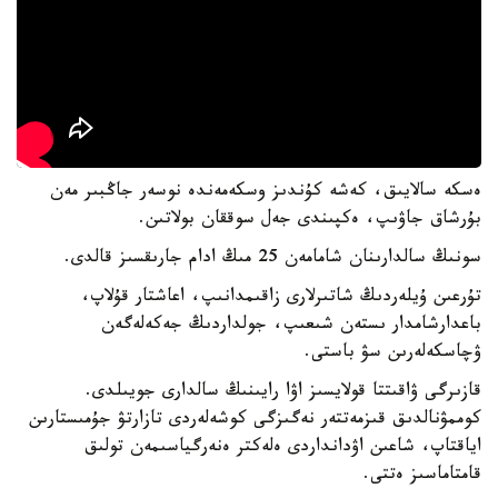
ەسكە سالايىق، كەشە كۇندىز وسكەمەندە نوسەر جاڭبىر مەن
بۇرشاق جاۋىپ، ەكپىندى جەل سوققان بولاتىن.
سونىڭ سالدارىنان شامامەن 25 مىڭ ادام جارىقسىز قالدى.
تۇرعىن ۇيلەردىڭ شاتىرلارى زاقىمدانىپ، اعاشتار قۇلاپ،
باعدارشامدار ىستەن شىعىپ، جولداردىڭ جەكەلەگەن
ۋچاسكەلەرىن سۋ باستى.
قازىرگى ۋاقىتتا قولايسىز اۋا رايىنىڭ سالدارى جويىلدى.
كوممۋنالدىق قىزمەتتەر نەگىزگى كوشەلەردى تازارتۋ جۇمىستارىن
اياقتاپ، شاعىن اۋدانداردى ەلەكتر ەنەرگياسىمەن تولىق
قامتاماسىز ەتتى.