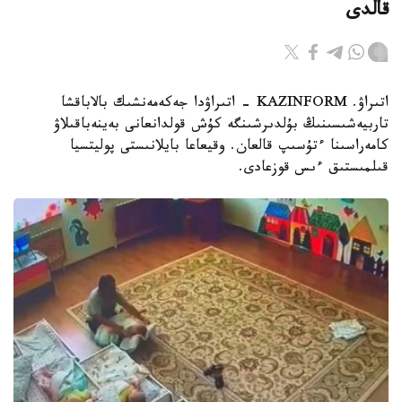
قالدى
اتىراۋ. KAZINFORM - اتىراۋدا جەكەمەنشىك بالاباقشا
تاربيەشىسىنىڭ بۇلدىرشىنگە كۇش قولدانعانى بەينەباقىلاۋ
كامەراسىنا ءتۇسىپ قالعان. وقيعاعا بايلانىستى پوليتسيا
قىلمىستىق ءىس قوزعادى.