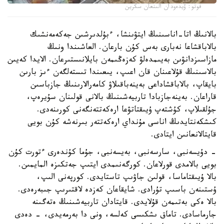
فوتو: ۆيدەودان الىنعان سكرين
بالانىڭ اتا-اناسىنىڭ ايتۋىنشا، ءبۇلدىرشىن جەكەمەنشىك
بالاباقشاعا نەبارى بەس كۇن بارعان. العاشىندا ونىڭ
مازاسىزدانۋىن بەيىمدەلۋ كەزەڭىمەن بايلانىستىرعان. الايدا كەيىن
بالاسىنىڭ قۇلاعىنان قان اعىپ، يىعىندا تىستەلگەن ءىز بارىن
بايقاپ، بالاباقشاداعى بەينەباقىلاۋ كامەرالارىنىڭ جازباسىن
قاراعان. بەينەجازبادا تاربيەشىنىڭ بالانى قولىنان سۇيرەپ،
جۇلقىلاپ، كۇشتەپ ۇيىقتاتۋعا ارەكەتتەنگەنى كورىنەدى.
كىشكەنتايدىڭ اناسى مۇنداي ارەكەتتەر بىرنەشە كۇن بويى
قايتالانعانىن ايتادى.
- دۇيسەنبى، سارسەنبى، بەيسەنبى، جۇما كۇندەرى ءتورت كۇن
بويى بالامدى قورلاعان. كورگەنىمدى ايتىپ جەتكىزە المايمىن.
بالا ۇيىقتاماسا، قولىن جاۋىپ تاستايدى. كورپەنى الىپ،
ۇستىنەن باسىپ تۇرادى. شايقاعان كەزدە لاقتىرىپ جىبەرەدى.
بالا ەكى بەتىمەن قۇلايدى. قايتادان تاربيەشىنىڭ ەتەگىنە
جارماسادى. تاماق ىشكىسى كەلسە، ونى دا بەرمەيدى، - دەدى