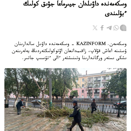
وسكەمەندە داۋىلدان جيىرماعا جۋىق كولىك
ءبۇلىندى
وسكەمەن. KAZINFORM - وسكەمەندە داۋىل سالدارىنان
ۇستىنە اعاش قۇلاپ، زاقىمدانعان اۆتوكولىكتەردىڭ يەلەرىنەن
ىشكى ىستەر ورگاندارىنا وتىنىشتەر ءالى ءتۇسىپ جاتىر.