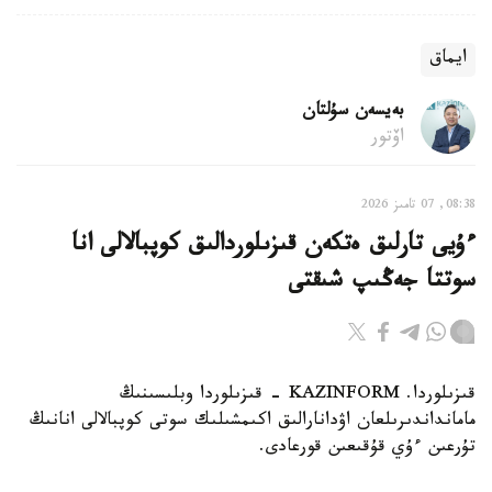
ايماق
بەيسەن سۇلتان
اۆتور
08:38, 07 تامىز 2026
ءۇيى تارلىق ەتكەن قىزىلوردالىق كوپبالالى انا
سوتتا جەڭىپ شىقتى
قىزىلوردا. KAZINFORM - قىزىلوردا وبلىسىنىڭ
مامانداندىرىلعان اۋدانارالىق اكىمشىلىك سوتى كوپبالالى انانىڭ
تۇرعىن ءۇي قۇقىعىن قورعادى.