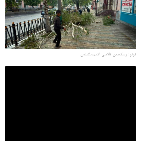
فوتو: وسكەمەن قالاسى اكىمدىگىنەن