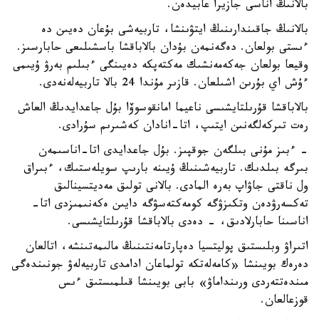
بالانىڭ اناسى جازيرا عابيدەن.
بالانىڭ جاقىندارىنىڭ ايتۋىنشا، تاربيەشى بۇعان دەيىن دە
ءىستى بولعان. دەگەنمەن بۇدان بالاباقشا باسشىلىعى حابارسىز.
وقيعا بولعان جەكەمەنشىك مەكتەپكە دەيىنگى ءبىلىم بەرۋ ۇيىمى
ءۇش اي بۇرىن اشىلعان. قازىر مۇندا 24 بالا تاربيەلەنەدى.
بالاباقشا قۇرىلتايشىسى ناعيما امانقوسوۆا بۇل جاعدايدىڭ العاش
رەت تىركەلگەنىن ايتىپ، اتا-انادان كەشىرىم سۇرادى.
- ءبىز مۇنى بىلگەن جوقپىز. بۇل جاعدايدى اتا-اناسىمەن
بىرگە بىلدىك. تاربيەشىنىڭ ۇيىنە بارىپ سويلەستىك، ءبىراق
ول ناقتى جاۋاپ بەرە المادى. بالانى تولىق مەديتسينالىق
تەكسەرۋدەن وتكىزۋگە كومەكتەسۋگە دايىن ەكەنىمىزدى اتا-
اناسىنا حابارلادىق، - دەدى بالاباقشا قۇرىلتايشىسى.
اتىراۋ وبلىستىق پوليتسيا دەپارتامەنتىنىڭ مالىمەتىنشە، اتالعان
دەرەك بويىنشا «كامەلەتكە تولماعان ادامدى تاربيەلەۋ جونىندەگى
مىندەتتەردى ورىنداماۋ» بابى بويىنشا قىلمىستىق ءىس
قوزعالعان.