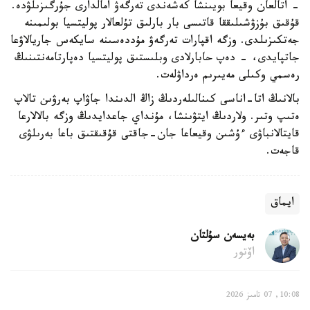
- اتالعان وقيعا بويىنشا كەشەندى تەرگەۋ امالدارى جۇرگىزىلۋدە.
قۇقىق بۇزۋشىلىققا قاتىسى بار بارلىق تۇلعالار پوليتسيا بولىمىنە
جەتكىزىلدى. وزگە اقپارات تەرگەۋ مۇددەسىنە سايكەس جاريالاۋعا
جاتپايدى، - دەپ حابارلادى وبلىستىق پوليتسيا دەپارتامەنتىنىڭ
رەسمي وكىلى مەيىرىم ەرداۋلەت.
بالانىڭ اتا-اناسى كىنالىلەردىڭ زاڭ الدىندا جاۋاپ بەرۋىن تالاپ
ەتىپ وتىر. ولاردىڭ ايتۋىنشا، مۇنداي جاعدايدىڭ وزگە بالالارعا
قايتالانباۋى ءۇشىن وقيعاعا جان-جاقتى قۇقىقتىق باعا بەرىلۋى
قاجەت.
ايماق
بەيسەن سۇلتان
اۆتور
10:08, 07 تامىز 2026