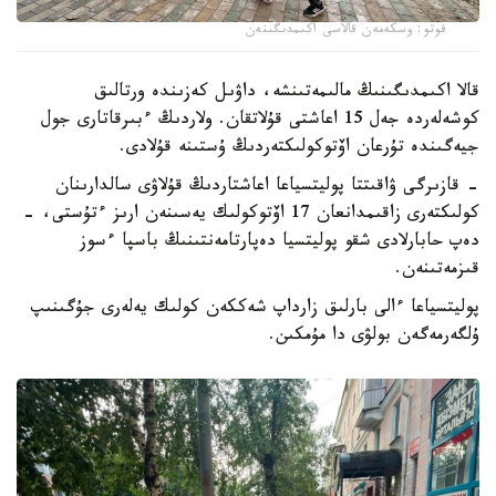
فوتو: وسكەمەن قالاسى اكىمدىگىنەن
قالا اكىمدىگىنىڭ مالىمەتىنشە، داۋىل كەزىندە ورتالىق
كوشەلەردە جەل 15 اعاشتى قۇلاتقان. ولاردىڭ ءبىرقاتارى جول
جيەگىندە تۇرعان اۆتوكولىكتەردىڭ ۇستىنە قۇلادى.
- قازىرگى ۋاقىتتا پوليتسياعا اعاشتاردىڭ قۇلاۋى سالدارىنان
كولىكتەرى زاقىمدانعان 17 اۆتوكولىك يەسىنەن ارىز ءتۇستى، -
دەپ حابارلادى شقو پوليتسيا دەپارتامەنتىنىڭ باسپا ءسوز
قىزمەتىنەن.
پوليتسياعا ءالى بارلىق زارداپ شەككەن كولىك يەلەرى جۇگىنىپ
ۇلگەرمەگەن بولۋى دا مۇمكىن.