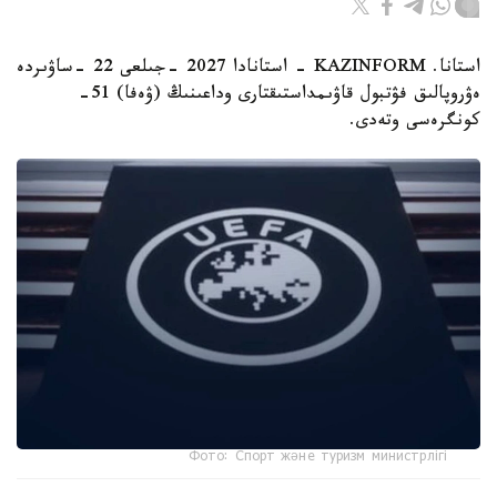
استانا. KAZINFORM - استانادا 2027 -جىلعى 22 -ساۋىردە
ەۋروپالىق فۋتبول قاۋىمداستىقتارى وداعىنىڭ (ۋەفا) 51-
كونگرەسى وتەدى.
Фото: Спорт және туризм министрлігі