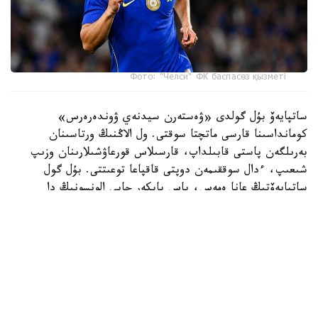
Фото: "Челси" ФК баспасөз қызметі
ساتپايەۆ بۇل گولدى «ۋەستەرن سيدنەي ۋوندەرەرس»
كومانداسىنا قارسى ماتچتا سوقتى. ول الاڭنىڭ ورتاسىنان
بەرىلگەن پاستى قابىلداپ، قارسىلاس قورعاۋشىلارىنان وزىپ
شىعىپ، ءدال سوققىمەن دوپتى قاقپاعا توعىتتى. بۇل گول
ساتپايەۆتىڭ عانا ەمەس، باس باپكەر حابي الونسونىڭ دا
«چەلسي» ساپىنداعى العاشقى دوبى بولاتىن.
ءتۋرنيردىڭ ۇزدىك گولدارى رەيتينگىندە ەكىنشى ورىنعا
«توتتەنحەم» شابۋىلشىسى ماتيس تەلدىڭ «سيدنەي» قاقپاسىنا
ايىپ دوبىنان سوققان گولى جايعاستى.
ءۇشىنشى ورىن ايدان حەمموندتىڭ «چەلسيگە» سوققان گولىنا
بۇيىردى. ءتورتىنشى ورىنعا «چەلسي» جارتىلاي قورعاۋشىسى