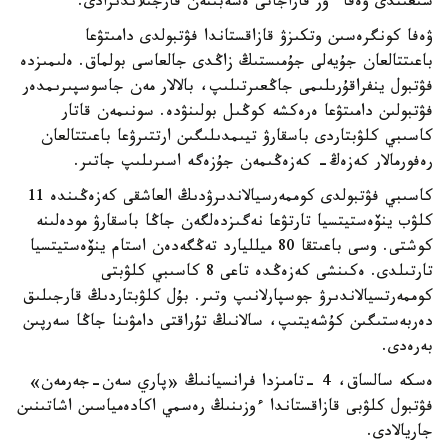
شىعىندى ۋەفا ءوز قاراجاتى ەسەبىنەن قارجىلاندىرادى.
ۋەفا كونگرەسىن وتكىزۋ قازاقستاندا فۋتبولدى دامىتۋعا
باعىتتالعان جۇيەلى جۇمىستىڭ زاڭدى جالعاسى بولماق. ەلىمىزدە
فۋتبول ينفراقۇرىلىمى جاڭعىرتىلىپ، بالالار مەن جاسوسپىرىمدەر
فۋتبولىن دامىتۋعا ەرەكشە كوڭىل بولىنۋدە. سونىمەن قاتار
كاسىبي كلۋبتاردى باسقارۋ تيىمدىلىگىن ارتتىرۋعا باعىتتالعان
رەفورمالار كەزەڭ- كەزەڭىمەن جۇزەگە اسىرىلىپ جاتىر.
كاسىبي فۋتبولدى كوممەرسيالاندىرۋدىڭ العاشقى كەزەڭىندە 11
كلۋب ينۆەستيتسيا تارتۋعا نەگىزدەلگەن جاڭا باسقارۋ مودەلىنە
كوشتى. وسى باعىتقا 80 ميلليارد تەڭگەدەن استام ينۆەستيتسيا
تارتىلدى. ەكىنشى كەزەڭدە تاعى 8 كاسىبي كلۋبتى
كوممەرتسيالاندىرۋ جوسپارلانىپ وتىر. بۇل كلۋبتاردىڭ قارجىلىق
دەربەستىگىن كۇشەيتىپ، سالانىڭ تۇراقتى دامۋىنا جاڭا سەرپىن
بەرەدى.
ەسكە سالساق، 4 -تامىزدا فرانسيانىڭ «پاري سەن-جەرمەن»
فۋتبول كلۋبى قازاقستاندا ءوزىنىڭ رەسمي اكادەمياسىن اشاتىنىن
جاريالادى.