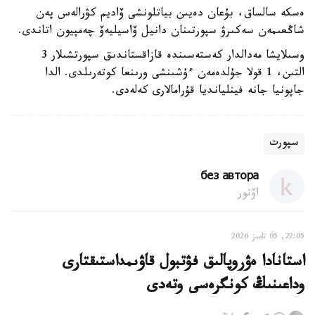
ەسكە سالساق، بۇعان دەيىن بياتلونشى ۆاديم كۋرالەس پەن
شاڭعىمەن سەكىرۋ سپورتىنان دانيل ۆاسيليەۆ چەمپيون اتاندى.
وسىلايشا مەدالدار كەستەسىندە قازاقستاندىق سپورتشىلار 3
التىن، 1 قولا جۇلدەمەن ءۇشىنشى ورىنعا كوتەرىلدى. الدا
جاپونيا جانە فينليانديا قۇرامالارى كەلەدى.
سپورت
без автора
اۆتور
22:05, 05 تامىز 2026
استانادا ەۋروپالىق فۋتبول قاۋىمداستىقتارى
وداعىنىڭ كونگرەسى وتەدى