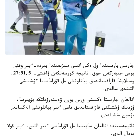
جارىس بارىسىندا ول ەكى اتىس سىزىعىندا بىردە-ءبىر وقتى
بوس جىبەرگەن جوق. ناتيجە كورسەتكەن ۋاقىتى- 27:51,5.
وسىلايشا قازاقستاندىق بياتلونشى ەل قۇراماسىنا ءۇشىنشى
التىندى سالدى.
اتالعان جارىستا ەكىنشى ورىن بورن ۋەستەرۆەلتكە بۇيىرسا،
ۇزدىك ۇشتىكتى قازاقستاندىق تاعى ءبىر بياتلونشى الەكساندر
مۋحين ەنشىلەدى.
ناتيجەسىندە اتالعان سايىستا ەل قۇراماسى ءبىر التىن، ءبىر قولا
مەدال الدى.