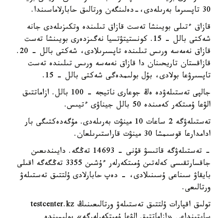
30 تاپسىرما بەرىلەدى،-دەلىنگەن ورتالىق حابارلاماسىندا.
قازاق ءتىلى بويىنشا تەست قازاق تىلىندە وتكىزىلەدى جانە
شەكتى بالل - 15. كونستيتۋتسيا نەگىزدەرى بويىنشا تەست
قازاق نەمەسە ورىس تىلىندە تاپسىرىلادى، شەكتى بالل - 20.
قازاقستان تاريحىنان دا قازاق نەمەسە ورىس تىلىندە تەست
تاپسىرۋعا بولادى، بۇل بولىمدەگى شەكتى بالل - 15.
جالپى تەستىلەۋدە ەڭ جوعارى ناتيجە - 100 بالل. ازاماتتىق
الۋعا ۇمىتكەر كەمىندە 50 بالل جيناۋى ءتيىس.
تەستىلەۋگە 2 ساعات 10 مينۋت بەرىلەدى. مۇگەدەكتىگى بار
ادامدارعا قوسىمشا 30 مينۋت قاراستىرىلعان.
- تەستىلەۋگە قاتىسۋ قۇنى - 14693 تەڭگە. دايىندىعىن
جاقسارتقىسى كەلەتىن ۇمىتكەرلەر ءۇشىن 3355 تەڭگەگە اقىلى
بايقاۋ سىناعى ۇسىنىلادى، - دەپ حابارلادى ۇلتتىق تەستىلەۋ
ورتالىعى.
تولىق اقپارات ۇلتتىق تەستىلەۋ ورتالىعىنىڭ testcenter.kz
سايتىنداعى «ازاماتتىق الۋعا ۇمىتكەرلەرگە» بولىمىندە