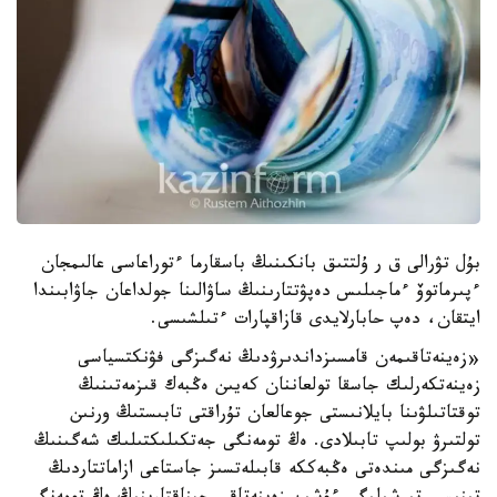
بۇل تۋرالى ق ر ۇلتتىق بانكىنىڭ باسقارما ءتوراعاسى عالىمجان
ءپىرماتوۆ ءماجىلىس دەپۋتتارىنىڭ ساۋالىنا جولداعان جاۋابىندا
ايتقان، دەپ حابارلايدى قازاقپارات ءتىلشىسى.
«زەينەتاقىمەن قامسىزداندىرۋدىڭ نەگىزگى فۋنكتسياسى
زەينەتكەرلىك جاسقا تولعاننان كەيىن ەڭبەك قىزمەتىنىڭ
توقتاتىلۋىنا بايلانىستى جوعالعان تۇراقتى تابىستىڭ ورنىن
تولتىرۋ بولىپ تابىلادى. ەڭ تومەنگى جەتكىلىكتىلىك شەگىنىڭ
نەگىزگى مىندەتى ەڭبەككە قابىلەتسىز جاستاعى ازاماتتاردىڭ