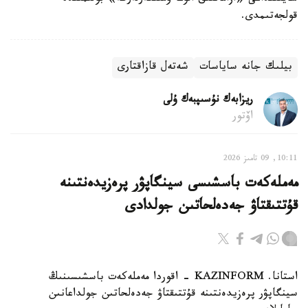
قولجەتىمدى.
بيلىك جانە ساياسات
شەتەل قازاقتارى
ريزابەك نۇسىپبەك ۇلى
اۆتور
10:11, 09 تامىز 2026
مەملەكەت باسشىسى سينگاپۋر پرەزيدەنتىنە
قۇتتىقتاۋ جەدەلحاتىن جولدادى
استانا. KAZINFORM - اقوردا مەملەكەت باسشىسىنىڭ
سينگاپۋر پرەزيدەنتىنە قۇتتىقتاۋ جەدەلحاتىن جولداعانىن