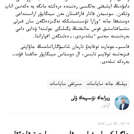
دامۋدىڭ ايشىقتى بەلگىسى رەتىندە ەرەكشە مانگە يە ەكەنىن اتاپ
وتكەن. سونىمەن قاتار قازاقستان مەن سينگاپۋر اراسىنداعى
دوستىققا جانە ءوزارا تۇسىنىستىككە نەگىزدەلگەن سان قىرلى
ىنتىماقتاستىق قوس حالىقتىڭ يگىلىگى جولىندا ۇدايى دامي
بەرەتىنىنە سەنىم ءبىلدىردى،-دەلىنگەن اقپاراتتا.
قاسىم-جومارت توقايەۆ تارمان شانمۋگاراتنامنىڭ جاۋاپتى
قىزمەتىنە تولايىم تابىس، ال دوستاس سينگاپۋر حالقىنا قۇت-
بەرەكە تىلەدى.
بيلىك جانە ساياسات
سىرتقى ساياسات
ريزابەك نۇسىپبەك ۇلى
اۆتور
19:14, 08 تامىز 2026