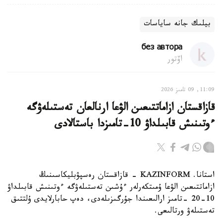
بيلىك جانە ساياسات
без автора
اۆتور
11:09, 09 تامىز 2026
قازاقستان ازاماتتىعىن الۋعا ارنالعان تەستىلەۋگە
ءوتىنىش قابىلداۋ 10-تامىزدا باستالادى
استانا. KAZINFORM - قازاقستان رەسپۋبليكاسىنىڭ
ازاماتتىعىن الۋعا ۇمىتكەرلەر ءۇشىن تەستىلەۋگە ءوتىنىش قابىلداۋ
10-20 -تامىز ارالىعىندا جۇرگىزىلەدى، دەپ حابارلايدى ۇلتتىق
تەستىلەۋ ورتالىعى.