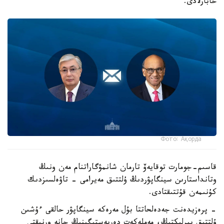
حابارلادى.
Фото: Ақорда
قاسىم-جومارت توقايەۆ تارمان شانمۋگاراتنام مەن ونىڭ
وتانداستارىن سينگاپۋردىڭ ۇلتتىق مەيرامى - تاۋەلسىزدىك
كۇنىمەن قۇتتىقتادى.
- پرەزيدەنت جەدەلحاتتا بۇل مەرەكە سينگاپۋر حالقى ءۇشىن
ۇلتتىق بىرلىكتىڭ، مەملەكەت دەربەستىگىنىڭ جانە ورنىقتى