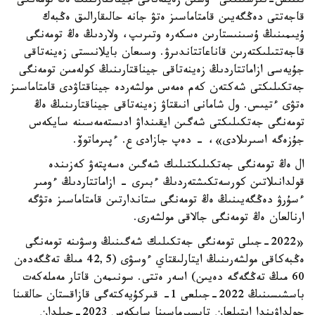
تىنىس-تىرشىلىگى ءۇشىن زەينەتاقى جيناقتارىنىڭ ەڭ تومەنگى
قاجەتتى دەڭگەيىن قامتاماسىز ەتۋ جانە حالىقارالىق ەڭبەك
ۇيىمىنىڭ ۇسىنىستارىن ەسكەرە وتىرىپ، ولاردىڭ ەڭ تومەنگى
قاجەتتىلىكتەرىن قاناعاتتاندىرۋ. وسىعان بايلانىستى زەينەتاقى
جۇيەسى ازاماتتاردىڭ زەينەتاقى جيناقتارىنىڭ كولەمىن تومەنگى
جەتكىلىكتى شەكتەن كەم ەمەس مولشەردە جيناقتاۋدى قامتاماسىز
ەتۋى ءتيىس. ول شامانى انىقتاۋ زەينەتاقى جيناقتارىنىڭ ەڭ
تومەنگى جەتكىلىكتى شەگىن ايقىنداۋ ادىستەمەسىنە سايكەس
جۇزەگە اسىرىلادى»، - دەپ جازادى ع. ءپىرماتوۆ.
ال ەڭ تومەنگى جەتكىلىكتىلىك شەگىن ەسەپتەۋ كەزىندە
قولدانىلاتىن كورسەتكىشتەردىڭ ءبىرى - ازاماتتاردىڭ ءومىر
ءسۇرۋ دەڭگەيىنىڭ ەڭ تومەنگى ستاندارتىن قامتاماسىز ەتۋگە
ارنالعان ەڭ تومەنگى جالاقى مولشەرى.
«2022-جىلى تومەنگى جەتكىلىك شەگىنىڭ وسۋىنە تومەنگى
ەڭبەكاقى مولشەرىنىڭ ايتارلىقتاي ءوسۋى (42,5 مىڭ تەڭگەدەن
60 مىڭ تەڭگەگە دەيىن) اسەر ەتتى. سونىمەن قاتار مەملەكەت
باسشىسىنىڭ 2022-جىلعى 1- قىركۇيەكتەگى قازاقستان حالقىنا
جولداۋىندا ايتىلعان تاپسىرماسىنا سايكەس 2023-جىلدان