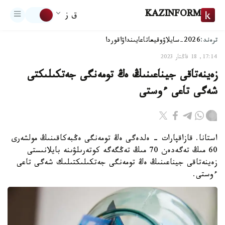
KAZINFORM
ق ز
ترەند:
2026-سايلاۋ
وقيعا
تاعايىنداۋ
اقوردا
17:14, 18 قاڭتار 2023
زەينەتاقى جيناعىنىڭ ەڭ تومەنگى جەتكىلىكتى
شەگى تاعى ءوستى
استانا. قازاقپارات - ەلدەگى ەڭ تومەنگى ەڭبەكاقىنىڭ مولشەرى
60 مىڭ تەگەدەن 70 مىڭ تەڭگەگە كوتەرىلۋىنە بايلانىستى
زەينەتاقى جيناعىنىڭ ەڭ تومەنگى جەتكىلىكتىلىك شەگى تاعى
ءوستى.