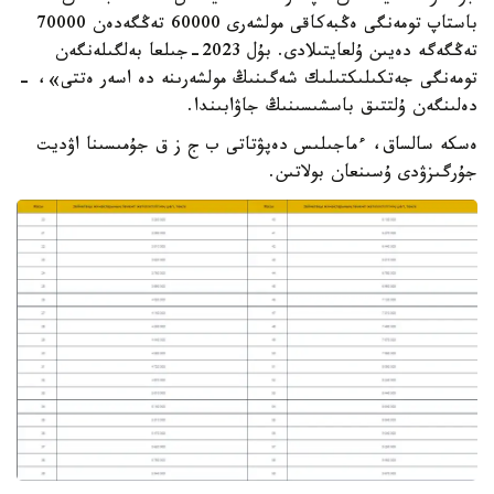
باستاپ تومەنگى ەڭبەكاقى مولشەرى 60000 تەڭگەدەن 70000
تەڭگەگە دەيىن ۇلعايتىلادى. بۇل 2023-جىلعا بەلگىلەنگەن
تومەنگى جەتكىلىكتىلىك شەگىنىڭ مولشەرىنە دە اسەر ەتتى»، -
دەلىنگەن ۇلتتىق باسشىسىنىڭ جاۋابىندا.
ەسكە سالساق، ءماجىلىس دەپۋتاتى ب ج ز ق جۇمىسىنا اۋديت
جۇرگىزۋدى ۇسىنعان بولاتىن.