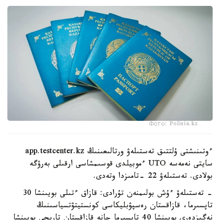
Фото: Polisia.kz
ءوتىنىشتى ۇلتتىق تەستىلەۋ ورتالىعىنىڭ app.testcenter.kz
سايتى نەمەسە UTO ءموبيلدى قوسىمشاسى ارقىلى بەرۋگە
بولادى. تەستىلەۋ 22 -تامىزدا وتەدى.
- تەستىلەۋ ءۇش بولىمنەن تۇرادى: قازاق ءتىلى بويىنشا 30
تاپسىرما، قازاقستان رەسپۋبليكاسى كونستيتۋتسياسىنىڭ
نەگىزدەرى بويىنشا 40 تاپسىرما جانە قازاقستان تاريحى بويىنشا