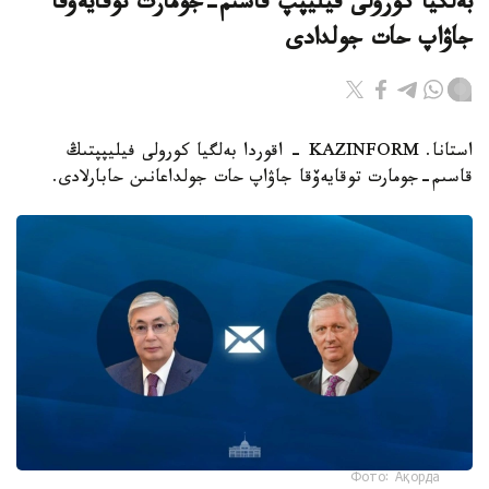
بەلگيا كورولى فيليپپ قاسىم-جومارت توقايەۆقا
جاۋاپ حات جولدادى
استانا. KAZINFORM - اقوردا بەلگيا كورولى فيليپپتىڭ
قاسىم-جومارت توقايەۆقا جاۋاپ حات جولداعانىن حابارلادى.
Фото: Ақорда