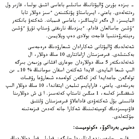
- بىزدە بۇرىن ۆاليۋتانىڭ ساتىلىم باعاسى اشىق بولسا، قازىر ول
رەتتەلەدى. ياعني، ايىرباستاۋ پۋنكتىنەن ءسىز دوللار تابا
المايسىز، ال ەگەر تاپساڭىز، باعاسى قىمبات. شەكتەۋ بانكتەر
ءۇشىن جاسالعان قادام. ءبىزدىڭ نارىقتى ۇستاپ تۇرۋ ءۇشىن
رەينتەرۆەنتسيا قاجەت بولادى دەپ ويلايمىن.
شەتەلدىك ۆاليۋتانى شەكارادان شىعارۋدىڭ ەرەجەسى
بەكىتىلدى. قىرعىزستان ازاماتتارى 10 مىڭ دوللار، ال
شەتەلدىكتەر 5 مىڭ دوللاردان جوعارى اقشانى وزىمەن بىرگە
الىپ شىعا المايدى. الايدا شەكتەن اسقان سومانىڭ % 10- ىن
تولەگەن جاعدايدا كەز كەلگەن كولەمدە شىعارۋعا رۇقسات
بەرىلەدى. ياعني، قاراپايىم تىلمەن ايتقاندا، 10 مىڭ دوللار الىپ
شىققىڭىز كەلسە، 1 مىڭىن تاستاپ كەتەسىز. ا ق ش دوللارىنا
قاتىستى بۇل شەكتەۋدى قاداعالاۋ قىرعىزستان ۇلتتىق
قاۋىپسىزدىك كوميتەتىنىڭ شەكارا جانە كەدەن قىزمەتىنە
جۇكتەلدى.
دەنيس بەرداكوۆ، ەكونوميست: