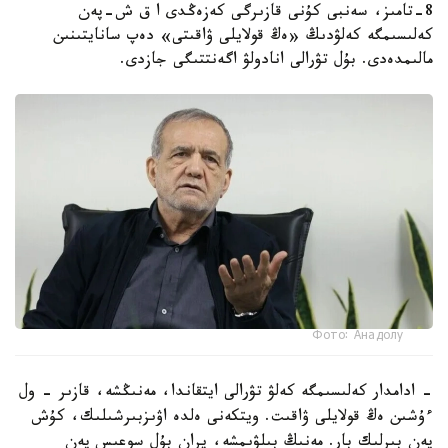
8-تامىز، سەنبى كۇنى قازىرگى كەزەڭدى ا ق ش-پەن
كەلىسىمگە كەلۋدىڭ «ەڭ قولايلى ۋاقىتى» دەپ سانايتىنىن
مالىمدەدى. بۇل تۋرالى انادولۋ اگەنتتىگى جازدى.
Фото: Анадолу
- ادامدار كەلىسىمگە كەلۋ تۋرالى ايتقاندا، مەنىڭشە، قازىر - ول
ءۇشىن ەڭ قولايلى ۋاقىت. ويتكەنى ەلدە اۋىزبىرشىلىك، كۇش
پەن بىرلىك بار. مەنىڭ بىلۋىمشە، يران بۇل سوعىس پەن