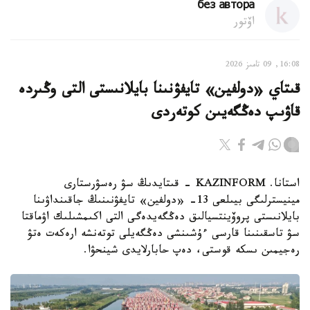
без автора
اۆتور
16:08, 09 تامىز 2026
قىتاي «دولفين» تايفۋنىنا بايلانىستى التى وڭىردە
قاۋىپ دەڭگەيىن كوتەردى
استانا. KAZINFORM - قىتايدىڭ سۋ رەسۋرستارى
مينيسترلىگى بيىلعى 13- «دولفين» تايفۋنىنىڭ جاقىنداۋىنا
بايلانىستى پروۆينتسيالىق دەڭگەيدەگى التى اكىمشىلىك اۋماقتا
سۋ تاسقىنىنا قارسى ءۇشىنشى دەڭگەيلى توتەنشە ارەكەت ەتۋ
رەجيمىن ىسكە قوستى، دەپ حابارلايدى شينحۋا.