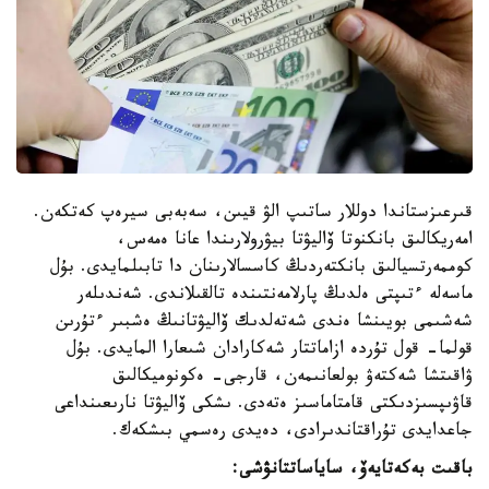
قىرعىزستاندا دوللار ساتىپ الۋ قيىن، سەبەبى سيرەپ كەتكەن.
امەريكالىق بانكنوتا ۆاليۋتا بيۋرولارىندا عانا ەمەس،
كوممەرتسيالىق بانكتەردىڭ كاسسالارىنان دا تابىلمايدى. بۇل
ماسەلە ءتىپتى ەلدىڭ پارلامەنتىندە تالقىلاندى. شەندىلەر
شەشىمى بويىنشا ەندى شەتەلدىك ۆاليۋتانىڭ ەشبىر ءتۇرىن
قولما- قول تۇردە ازاماتتار شەكارادان شىعارا المايدى. بۇل
ۋاقىتشا شەكتەۋ بولعانىمەن، قارجى- ەكونوميكالىق
قاۋىپسىزدىكتى قامتاماسىز ەتەدى. ىشكى ۆاليۋتا نارىعىنداعى
جاعدايدى تۇراقتاندىرادى، دەيدى رەسمي بىشكەك.
باقىت بەكەتايەۆ، ساياساتتانۋشى: