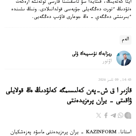
ايتا كەتەيىك، قىتايدا سۋ تاسقىنىنا قارسى توتەنشە ارەكەت
ەتۋدىڭ ءتورت دەڭگەيلى جۇيەسى قولدانىلادى. ونىڭ ىشىندە
ءبىرىنشى دەڭگەي - ەڭ جوعارى قاۋىپ دەڭگەيى.
الەم
ريزابەك نۇسىپبەك ۇلى
اۆتور
14:45, 09 تامىز 2026
قازىر ا ق ش-پەن كەلىسىمگە كەلۋدىڭ ەڭ قولايلى
ۋاقىتى - يران پرەزيدەنتى
استانا. KAZINFORM - يران پرەزيدەنتى ماسۋد پەزەشكيان