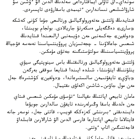
سونداي-اق تاۋلى ايماقتارداعى سەلدىڭ الدىن الۋ ءۇشىن سۋ
شارۋاشىلىعى نىساندارىن ءتيىمدى باسقارۋدى تاپسىردى.
قىتايدىڭ ۇلتتىق مەتەورولوگيالىق ورتالىعى جۇما كۇنى كەشكە
«سارى» دەڭگەيلى ەسكەرتۋ جاريالادى. بولجام بويىنشا،
«دولفين» جەكسەنبى مەن دۇيسەنبى ارالىعىندا قىتايدىڭ
شىعىس جاعالاۋىنا - چجەتسزيان پروۆينتسياسىنا نەمەسە فۋجياڭ
پروۆينتسياسىنىڭ سولتۇستىگىنە جەتۋى مۇمكىن.
ۇلتتىق مەتەورولوگيالىق ورتالىقتىڭ باس سينوپتيگى سيۋي
ينلۋننىڭ ايتۋىنشا، شىلدە ايىندا قىتايعا سوققى بەرگەن
«باۆي» تايفۋنىمەن سالىستىرعاندا، «دولفين» كۇشتىرەك جەل
مەن مول جاۋىن-شاشىن اكەلۋى ىقتيمال.
مامان تابيعي اپاتتىڭ ىقپالىنا ءتۇسۋى مۇمكىن شىعىس قىتاي
مەن ەلدىڭ باسقا وڭىرلەرىندە تايفۋن سالدارىن جويۋعا
دايىندىقتى ءبىرىنشى كەزەككە قويىپ، قاتتى جەل، نوسەر جانە
قايتالاما تابيعي اپاتتارعا قارسى الدىن الۋ شارالارىن قابىلداۋ
قاجەتتىگىن اتاپ ءوتتى.