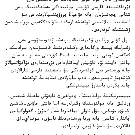
سونىمەن قاتار جۇما كۇنى قىتايدىڭ سۋ تاسقىنى مەن
قۇرعاقشىلىققا قارسى كۇرەس جونىندەگى مەملەكەتتىك باس
شتابى چجەتسزيان جانە فۋجياڭ پروۆينتسيالارىنداعى سۋ
تاسقىنىنا بايلانىستى توتەنشە ارەكەت ەتۋ دەڭگەيىن تورتىنشىدەن
ۇشىنشىگە كوتەردى.
سول كۇنى ورتالىق ۇكىمەتتىڭ بىرنەشە ۆەدومستۆوسى مەن
وڭىرلىك بيلىك ورگاندارى وكىلدەرىنىڭ قاتىسۋىمەن بىرلەسكەن
كەڭەس ءوتتى. وندا جاعدايدىڭ ەڭ كۇردەلى سەناريىنە جان-
جاقتى دايىندالۋ، قاۋىپتى ايماقتارداعى تۇرعىنداردى ەۆاكۋاتسيالاۋ
جانە وزەندەر مەن كولدەردەگى سۋ تاسقىنىنا قارسى شارالاردى
كۇشەيتۋ تاپسىرىلدى، دەپ حابارلادى قىتايدىڭ توتەنشە
جاعدايلاردى باسقارۋ مينيسترلىگى.
مينيسترلىكتىڭ بولجامىنشا، «دولفين» تايفۋنى ەلدىڭ شىعىس،
ورتالىق جانە سولتۇستىك وڭىرلەرىنە اسا قاتتى جاۋىن-شاشىن
اكەلۋى مۇمكىن. بۇل تاۋلى ايماقتاردا سەل ءجۇرۋ، گەولوگيالىق
اپاتتار، شاعىن جانە ورتا وزەندەردىڭ تاسۋى، سونداي-اق
قالالاردى سۋ باسۋ قاۋپىن ارتتىرادى.