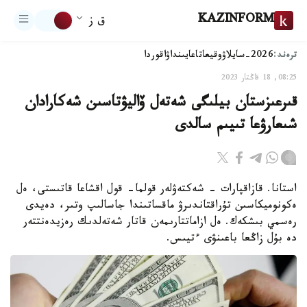
KAZINFORM
ق ز
ترەند:
2026-سايلاۋ
وقيعا
تاعايىنداۋ
اقوردا
08:25, 18 قاڭتار 2023
قىرعىزستان بيلىگى شەتەل ۆاليۋتاسىن شەكارادان
شىعارۋعا تىيىم سالدى
استانا. قازاقپارات - شەكتەۋلەر قولما- قول اقشاعا قاتىستى، ەل
ەكونوميكاسىن تۇراقتاندىرۋ ماقساتىندا جاسالىپ وتىر، دەيدى
رەسمي بىشكەك. ەل ازاماتتارىمەن قاتار شەتەلدىك رەزيدەنتتەر
دە بۇل زاڭعا باعىنۋى ءتيىس.