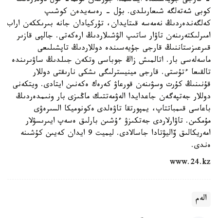
- قارجى جۇيەسىندە اينالىمدا جۇرگەن قولما- قول دوللاردىڭ
كوبى شەتەلگە شىعارىلدى. بۇل - رەسەيدەن كوشىپ
كەلگەندەردىڭ نەمەسە قىتايدان، تۇركيادان جانە بىرىككەن اراب
امىرلىكتەرىنەن تاۋار ساتىپ الۋشىلاردىڭ ارەكەتى. جالپى قازىر
قىرعىزستاننىڭ قارجى جۇيەسىندە دوللاردىڭ تاپشىلىعى
ماسەلەسى بار. اتالمىش زاڭ جوباسى وتكەن جىلدىڭ ساۋىرىندە
تالقىعا ءتۇستى. قارجى مينيسترلىگى ىشكى نارىقتى دوللار
قۇنىنىڭ كۇرت وسۋىنەن قورعاۋ كەرەك ەكەنىن ايتادى. ويتكەنى
دوللار جەتپەگەن جاعدايدا الەۋمەتتىك ماڭىزى بار ونىمدەردىڭ
باعاسى قىمباتتاپ، يمپورتقا تاۋەلدى ەكونوميكا السىرەۋى
مۇمكىن. تاۋارلاردى جەتكىزۋ ءۇشىن بارلىق ەسەپ ايىرىسۋلار
امەريكالىق ۆاليۋتادا جاسالادى. ليميت 9 ايدان كەيىن كۇشىنە
ەندى.
www.24.kz
الەم