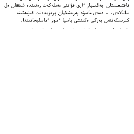
قاقتىعىستان جەڭىمپاز ءارى قۋاتتى مەملەكەت رەتىندە شىققان ەل
سانالادى، - دەدى ماسۋد پەزەشكيان پرەزيدەنت قىزمەتىنە
كىرىسكەننەن بەرگى ەكىنشى باسپا ءسوز ءماسليحاتىندا.
ول قازىرگى جاعداي كەلىسىمگە قول جەتكىزۋگە جانە
شەشىلمەگەن ماسەلەلەردى ديالوگ ارقىلى رەتتەۋگە مۇمكىندىك
بەرەتىنىن اتاپ ءوتتى.
ISNA جارتىلاي رەسمي اقپارات اگەنتتىگىنىڭ حابارلاۋىنشا،
پەزەشكيان يران ءوز قۇقىقتارىن ديالوگ ارقىلى قورعاي الاتىنىن
جانە ەل مەن حالىقتىڭ مۇددەسىنەن باسقا ەشتەڭەگە
ۇمتىلمايتىنىن ايتتى.
ونىڭ سوزىنشە، داۋلاردى تەك سوعىس ارقىلى شەشۋ مۇمكىن
ەمەس. پرەزيدەنت ءوز ۇكىمەتىنىڭ ماۋسىم ايىندا ا ق ش-پەن
قول قويىلعان ءوزارا تۇسىنىستىك تۋرالى مەموراندۋم اياسىندا
بەيبىتشىلىك ورناتۋعا بەيىلدى ەكەنىن تاعى دا راستادى.
- بۇل ماسەلەلەردى تەك سوعىس ارقىلى شەشۋ مۇمكىن ەمەس.
ءبىز مەموراندۋم ەرەجەلەرىنە سۇيەنە وتىرىپ، بەيبىتشىلىككە