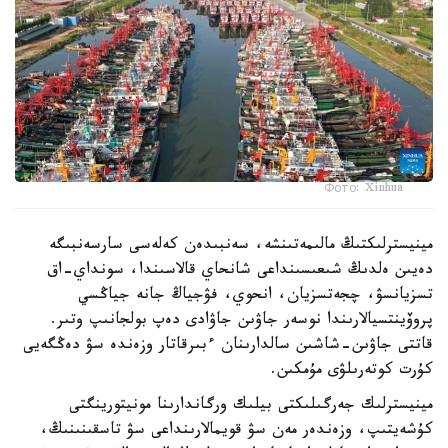
Фото: Xinhua
مينيسترلىكتىڭ مالىمەتىنشە، سەنبىدەن كەلەسى سارسەنبىگە
دەيىن ەلدىڭ شىعىسىنداعى شانحاي قالاسىندا، سونداي-اق
تسزيانسۋ، چجەتسزيان، انحوي، فۋجياڭ جانە جياڭسي
پروۆينتسيالارىندا نوسەر جاۋىن جاۋادى دەپ بولجانىپ وتىر.
قاتتى جاۋىن-شاشىن سالدارىنان ءبىرقاتار وزەندە سۋ دەڭگەيى
كۇرت كوتەرىلۋى مۇمكىن.
مينيسترلىك جەرگىلىكتى بيلىك ورگاندارىنا مونيتورينگتى
كۇشەيتىپ، وزەندەر مەن سۋ قويمالارىنداعى سۋ تاسقىنىنىڭ،