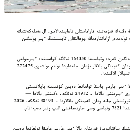
 ەڭبەك قىزمەتىنە قاراماستان تاعايىندالادى. ال مەملەكەتتىك
 تولەمدەر ازاماتتاردىڭ جوعالتقان تابىسىنىڭ ءبىر بولىگىن
- ءبىرىنشى، ەكىنشى جانە ءۇشىنشى بالا دۇنيەگە كەلگەن كەزدە وتباسىعا 164350 تەڭگە كولەمىندە ءبىرجولعى
مەملەكەتتىك جاردەماقى تولەنەدى. ءتورتىنشى جانە ودان كەيىنگى بالالار تۋعان جاعدايدا تولەم مولشەرى 272475
الار الاڭىندا.
ا ءبىر جارىم جاسقا تولعانعا دەيىن كۇتىمىنە بايلانىستى
مەملەكەتتىك جاردەماقى بەرىلەدى. بيىل ونىڭ مولشەرى ءبىرىنشى بالاعا - 24912 تەڭگە، ەكىنشى بالاعا —
29454 تەڭگە، ءۇشىنشى بالاعا - 33952 تەڭگە، ءتورتىنشى جانە ودان كەيىنگى بالالارعا - 38493 تەڭگە. 2026
-جىلعى 1- تامىزداعى جاعداي بويىنشا استانا قالاسىندا 7821 وتباسى وسى جاردەماقىنى الىپ وتىر دەپ اتاپ
تىك ساقتاندىرۋ قورىنان بالا ءبىر جارىم جاسقا تولعانعا دەيىن