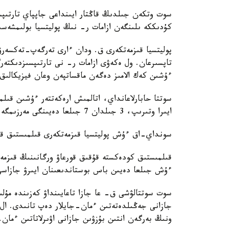
سوت وتكەن جىلدىڭ قاڭتار ايىنداعى جاپپاي تارتىپس
كۇدىككە ىلىنگەن ازامات ر- نىڭ پوليتسيا بولىمشەسى
پوليتسيا قىزمەتكەرى ق. ودان ءارى تەرگەپ-تەكسەرۋ 
تاپسىرعان. ول ەكەۋى ازامات ر- نى تارتىپسىزدىكتە
ءۇشىن كەك الامىز دەگەن ماقساتپەن وعان فيزيكالىق
سوتتا حابارلاعانداي، اتالمىش ارەكەتتەر ءۇشىن قىلم
ايىرا وتىرىپ، 3 جىلدان 7 جىلعا دەيىنگى مەرزىمگە باس بوستاندىعىنان ايىرۋ تۇرىندەگى جازا قاراستىرىلعان.
سونداي-اق ءۇش پوليتسيا قىزمەتكەرى قىلمىستىق قۇ
قىلمىستىق كودەكستە قۇقىق قورعاۋ ورگانىنىڭ قىزمە
ءۇش جىلعا دەيىن باس بوستاندىعىنان ايىرۋ جازاسى
سوت سوتتالۋشى ق- عا جازا تاعايىنداۋ كەزىندە مۇلى
جازانى جەڭىلدەتەتىن ءمان-جايلار دەپ تانىدى. ال 
ونىڭ بەرگەن انتىن بۇزۋىن جازانى اۋىرلاتاتىن ءمان-