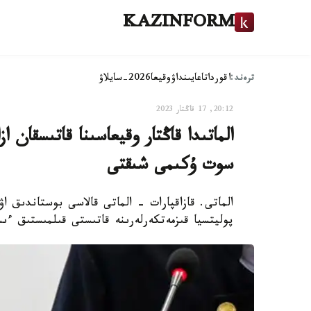
KAZINFORM
ترەند:
اقوردا
تاعايىنداۋ
وقيعا
2026-سايلاۋ
20:12, 17 قاڭتار 2023
الماتىدا قاڭتار وقيعاسىنا قاتىسقان از
سوت ۇكىمى شىقتى
پوليتسيا قىزمەتكەرلەرىنە قاتىستى قىلمىستىق ءى