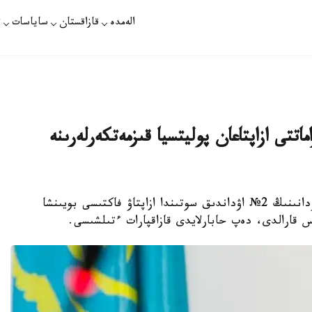
الەمدە
قازاقستان
ساياسات
ت
اماتتى ازاپتاعان پوليتسيا قىزمەتكەرلەرىنە
الماتى. قازاقپارات - الماتى قالاسى بوستاندىق اۋدانىنىڭ 2№ اۋداندىق سوتىندا ازاپتاۋ فاكتىسى بويىنشا
س قارالدى، دەپ حابارلايدى قازاقپارات ءتىلشىسى.