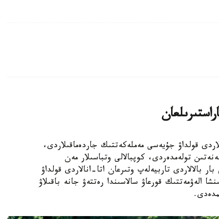
اراستىرىلعان
الالى وتباسىلاردى قولداۋ جۇيەسى مەملەكەتتىك جاردەماقىلاردى،
ەنەتىن تولەمدەردى، كوپبالالى وتباسىلار مەن
ار بالالاردى تاربيەلەپ وتىرعان اتا-انالاردى قولداۋ
نشا الەۋمەتتىك قورعاۋ سالاسىندا رەتتەۋ جانە باقىلاۋ
مدەدى.