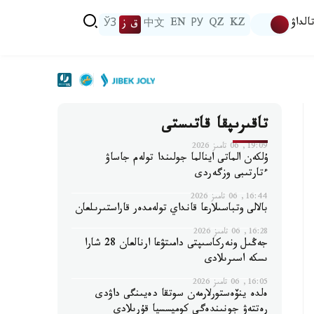
الداۋ
KZ
QZ
РУ
EN
中文
ق ز
ЎЗ
تاقىرىپقا قاتىستى
19:09, 06 تامىز 2026
ۇلكەن الماتى اينالما جولىندا تولەم جاساۋ
ءتارتىبى وزگەردى
16:44, 06 تامىز 2026
بالالى وتباسىلارعا قانداي تولەمدەر قاراستىرىلعان
16:28, 06 تامىز 2026
جەڭىل ونەركاسىپتى دامىتۋعا ارنالعان 28 شارا
ىسكە اسىرىلادى
16:05, 06 تامىز 2026
ەلدە ينۆەستورلارمەن سوتقا دەيىنگى داۋدى
رەتتەۋ جونىندەگى كوميسسيا قۇرىلادى