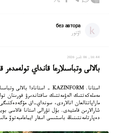
без автора
اۆتور
16:44, 06 تامىز 2026
بالالى وتباسىلارعا قانداي تولەمدەر ق
استانا. KAZINFORM - استانادا ب
مەملەكەتتىك الەۋمەتتىك ساقتاندىرۋ قورىنان تول
ماراپاتتالعان انالاردى، سونداي-اق مۇگەدەكتىگى ب
شارالارىن قامتيدى. بۇل تۋرالى استانا قالاسى بويى
دەپارتامەنتىنىڭ باسشىسى اسقار ايماعامبەتوۆ مالى