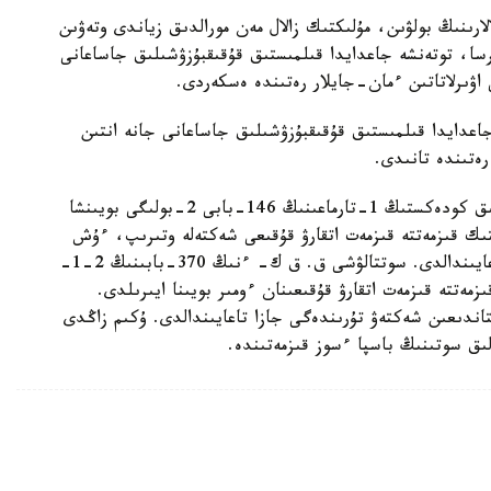
ارىنىڭ بولۋىن، مۇلىكتىك زالال مەن مورالدىق زياندى وتەۋىن
سا، توتەنشە جاعدايدا قىلمىستىق قۇقىقبۇزۋشىلىق جاساعانى
 اۋىرلاتاتىن ءمان-جايلار رەتىندە ەسكەردى.
جاعدايدا قىلمىستىق قۇقىقبۇزۋشىلىق جاساعانى جانە انتىن
رەتىندە تانىدى.
«سوت ۇكىمىمەن سوتتالۋشىلار ب. جانە ح. قىلمىستىق كودەكستىڭ 1-تارماعىنىڭ 146-بابى 2-بولىگى بويىنشا
ىك قىزمەتتە قىزمەت اتقارۋ قۇقىعى شەكتەلە وتىرىپ، ءۇش
جىل مەرزىمگە باس بوستاندىعىنان ايىرۋ جازاسى تاعايىندالدى. سوتتالۋشى ق. ق ك- ءنىڭ 370-بابىنىڭ 2-1-
مەتتە قىزمەت اتقارۋ قۇقىعىنان ءومىر بويىنا ايىرىلدى.
ەرزىمگە باس بوستاندىعىن شەكتەۋ تۇرىندەگى جازا تاعايىندالدى. ۇكىم زاڭدى
ىق سوتىنىڭ باسپا ءسوز قىزمەتىندە.