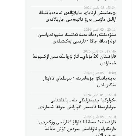
23:34, 05 تامىز 2026
«جەتىنشى ارنادا» سايلاۋالدى تەلەدەباتتىڭ
ارالىق داۋىس بەرۋ ناتيجەسى جاريالاندى
20:11, 05 تامىز 2026
ستۋدەنتتەردىڭ مەملەكەتتىك ستيپەندياسىن
تولەۋدىڭ جاڭا ءتارتىبى بەكىتىلدى
19:46, 05 تامىز 2026
قازاقستان 26 مۇناي-گاز ۋچاسكەسىن اۋكسيونعا
شىعارادى
18:09, 05 تامىز 2026
بەينەباقىلاۋ جۇيەلەرىنە ءبىرىڭعاي تالاپتار
ەنگىزىلدى
16:10, 05 تامىز 2026
ەكولوگيا مينيسترلىگى ىلە-بالقاشتاعى
جولبارىسقا قاتىستى اقپاراتتى جوققا شىعاردى
15:10, 05 تامىز 2026
قازاقستاندا ەمحاناعا قارالۋ ءتارتىبى وزگەردى:
دارىگەرلەر ناۋقاستى بىردەن ءۇش مامانعا