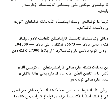
ىڭ مولشەرى سوڭعى ەكى جىلداعى الەۋمەتتىك اۋدارىمدار
لارىنا دا توقتالدى. ونىڭ ايتۋىنشا، كامەلەتكە تولماعان ءتورت
ى رەتىندە تانىلادى.
ماقى وتباسىنىڭ تابىسىنا قاراماستان تاعايىندالادى. ونىڭ
مولشەرى ءتورت بالاسى بار وتباسىلارعا — 69330 تەڭگە، بەس بالاعا — 86673 تەڭگە، التى بالاعا — 104000
تەڭگە، جەتى بالاعا — 121360 تەڭگە. سەگىز جانە ودان كوپ بالاسى بار وتباسىلارعا ءار بالاعا 17300 تەڭگەدەن
سايىن مەملەكەتتىك جاردەماقى قاراستىرىلعان. «كۇمىس القا»
يەگەرلەرىنە — 27680 تەڭگە، ال «التىن القا»، «باتىر انا» اتاعىن العان جانە 1، II دارەجەلى «انا داڭقى»
رعان اتا-انالارعا اي سايىن مەملەكەتتىك جاردەماقى بەرىلەدى.
بيىل ونىڭ مولشەرى 81871 تەڭگەنى قۇرايدى. قازىرگى ۋاقىتتا استانا قالاسىندا مۇنداي قولداۋ شاراسىمەن 12786