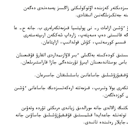
ىزدىكتەر كەزىندە اۆتوكولىكتى زاڭسىز يەمدەندى دەگەن
نە جەتكىزىلگەنىن انىقتادى.
ءۇشىن ازامات ر- نى پوليتسيا قىزمەتكەرلەرى ب. جانە ح- عا
رگە قاتىستى دەپ ەسەپتەپ، زارداپ شەككەن ارىپتەستەرى
 قىسىم كورسەتىپ، كۇش قولدانىپ، ازاپتاعان.
ىستىق كودەكستە بەلگىلى ءبىر لاۋازىمداردى اتقارۋ قۇقىعىنان
قىقبۇزۋشىلىق جاساعانىن باسشىلىقتان جاسىرعان.
تكەرى بولا وتىرىپ، قىزمەتتە ارەكەتسىزدىك جاساعانى ءۇشىن
 كوزدەلگەن.
كتىك زالالدى جانە مورالدىق زياندى ەرىكتى تۇردە وتەۋىن
توتەنشە جاعدايدا قىلمىستىق قۇقىقبۇزۋشىلىق جاساۋىن جانە
جايلار رەتىندە تانىدى.