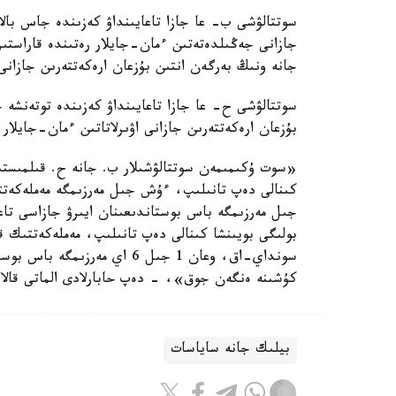
سوتتالۋشى ب- عا جازا تاعايىنداۋ كەزىندە جاس بالال
جازانى جەڭىلدەتەتىن ءمان-جايلار رەتىندە قاراستىر
جانە ونىڭ بەرگەن انتىن بۇزعان ارەكەتتەرىن جازانى
سوتتالۋشى ح- عا جازا تاعايىنداۋ كەزىندە توتەنشە 
بۇزعان ارەكەتتەرىن جازانى اۋىرلاتاتىن ءمان-جايلار 
كىنالى دەپ تانىلىپ، ءۇش جىل مەرزىمگە مەملەكەتت
بولىگى بويىنشا كىنالى دەپ تانىلىپ، مەملەكەتتىك قىز
سونداي-اق، وعان 1 جىل 6 اي م
كۇشىنە ەنگەن جوق»، - دەپ حابارلادى الماتى قالال
بيلىك جانە ساياسات