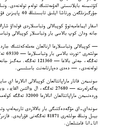
كۇتىمىنە بايلانىستى الەۋمەتتىك تولەم تولەنەدى. ون
جۇرگىزىلگەن ورتاشا ايلىق تابىستىڭ 40 پايىزىن قۇرايدى.
اسقار ايماعامبەتوۆ كوپبالالى وتباسىلاردى قولداۋ شارا
جانە ودان كوپ بالاسى بار وتباسىلار كوپبالالى وتباس
— كوپبالالى وتباسىلارعا ارنالعان مەملەكەتتىك جاردە
تولەنەدى، — دەدى دەپارتامەنت باسشىسى.
سونىمەن قاتار ماراپاتتالعان كوپبالالى انالارعا اي 
وردەنىمەن ماراپاتتالعان انالارعا 32000 تەڭگە كولەمىندە جاردەماقى تولەنەدى.
سونداي-اق مۇگەدەكتىگى بار بالالاردى تاربيەلەپ وتى
اتا-انا قامتىلعان.