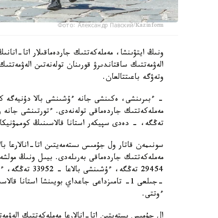
Фото: Александр Павский/Kazinform
ونىڭ ايتۋىنشا، مەملەكەتتىك جاردەماقىلار اتا-انانىڭ
الەۋمەتتىك ساقتاندىرۋ قورىنان تولەنەتىن الەۋمەتتىك
وتەۋگە باعىتتالعان.
تەڭگە، - دەدى سپيكەر استانا قالاسىنىڭ كوممۋنيكاتسي
سونىمەن قاتار ول جۇمىس ىستەمەيتىن اتا-انالارعا بال
ءوتتى.
ال جۇمىس ىستەيتىن اتا-انالارعا مەملەكەتتىك الەۋمەت