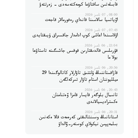
قابىلەتىن ساقتاۋعا كومەكتەسەدى - زەرتتەۋ
08:00, 07 تامىز 2026
اۆياتسيا سالاسىنا قانداي رەفورمالار قاجەت
07:45, 07 تامىز 2026
اۋلاسىندا اعاشى كوپ ادامدار جاقسىراق ۇيىقتايدى
22:04, 06 تامىز 2026
قۇرىلىس قالدىقتارىن قوقىس جاشىگىنە تاستاۋعا
بولا ما
20:56, 06 تامىز 2026
قازاقستاننىڭ ۇلتتىق تاۋارلار كاتالوگىندا 29
ميلليوننان استام تاۋار تىركەلگەن
20:45, 06 تامىز 2026
تانىمال بلوگەر قايسار قامزا ۆەتنامنان
ەكستراديسيالاندى
20:31, 06 تامىز 2026
استانانىڭ وسىنشالىقتى كەرەمەت قالا ەكەنىن
بىلمەپپىن نيكولاي كوستەر-ۆالداۋ