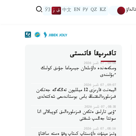
الداۋ
KZ
QZ
РУ
EN
中文
ق ز
ЎЗ
تاقىرىپقا قاتىستى
10:08, 07 تامىز 2026
وسكەمەندە داۋىلدان جيىرماعا جۋىق كولىك
ءبۇلىندى
09:07, 07 تامىز 2026
اليمەنت قارىزى 12 ميلليون تەڭگەگە جەتكەن
قىزىلوردالىقتىڭ باس بوستاندىعى شەكتەلدى
08:38, 07 تامىز 2026
ءۇيى تارلىق ەتكەن قىزىلوردالىق كوپبالالى انا
سوتتا جەڭىپ شىقتى
08:16, 07 تامىز 2026
وتىز مينۋت داۋىستاپ كىتاپ وقۋ ەستە ساقتاۋ