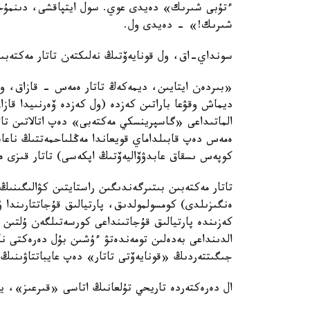
ءتۇبى شىرىك» دەيدى عوي. سول ايتپاقشى، دىنمۇحا
شىرىك!» - دەيدى ول.
سونداي-اق، ول قونايەۆتىڭ نەلىكتەن تاتار مەكتەبىن
«بىردەن ايتايىن، ديمەكەڭ تاتار ەمەس - قازاق، ون
ديماش وقۋعا باراتىن كەزدە (ول كەزدە ۆەرنىيدا قاز
الماتىداعى «گاسپرينسكي مەكتەبى» دەپ اتالاتىن تاتار
ەمەس دەپ قابىلداماي قويعاندا مەڭلىاحمەتتىڭ نا
كوپەس ىسقاق عابدۋۆاليەۆتىڭ اپكەسى) تاتار قىزى ە
ەنگىزىلدى) كومسولمولدىق، پارتيالىق قۇجاتتارىندا 
كەزىندە پارتيالىق قۇجاتىنداعى كورسەتىلگەن ۇلتىن 
الدىنداعى بەدەلىن تومەندەتۋ ءۇشىن بۇل دەرەكتى نازا
جىگىتتەردىڭ «قونايەۆتى تاتار» دەپ عايباتتاۋىنىڭ
ال دەرەكتەردە تاريحي تۇلعانىڭ اتاسى «قىرعىز»، يا