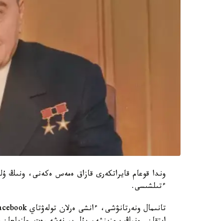
ءتىلشىسى.