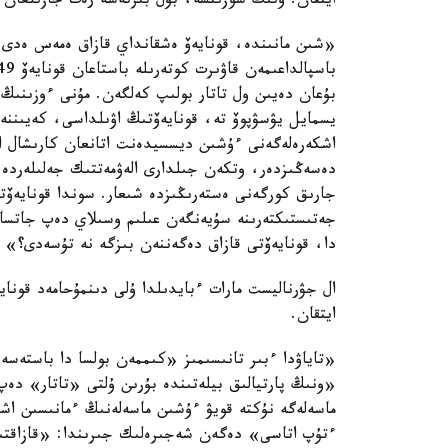
ايتقان. ونىڭ سوزىنشە، بۇل بىرنەشە رەت جازىلعان،
بۇعان دەيىن ول تاتار بولىپ كەلگەن. مۇنى ءوزىنىڭ 
يسمايل يۋسۋپوۆ تە، قونايەۆتىڭ اۋىلداسى، كەيىننەن 
اشكەرەلەگەنى ءۇشىن ديسسيدەنت اتانعان كارىشال اس
دەسەڭىزدەر، وتكەن جىلدارى الەۋمەتتىك جەلىلەردە ق
جارىق كورگەنى ەستەرىڭىزدە شىعار. سوندا قونايەۆت
جەتىستىكتەرىنە سۇيەنگەن عىلىم وسىلاي دەپ جاتسا، 
دا، قونايەۆتى قازاق دەگەننەن بىزگە نە تۇسەدى؟»
ال جۋرناليست مارات ءبايدىلدا ۇلى دىنمۇحامەد قونا
ايتقان.
«تاياۋدا ءبىر تانىسىمىز «كىممەن بولسا دا باستەسە
«ونىڭ پارتيالىق بيلەتىندە بۇرىن ۇلتى «تاتار» د
ماسەلەگە نۇكتە قويۋ ءۇشىن ماسەلەنىڭ ءمانىسىن اشى
ءتۇپ اتاسى» دەگەن شەجىرەلىك جىرىندا: «قازاقت