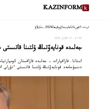
KAZINFORM
ترەند:
اقوردا
تاعايىنداۋ
وقيعا
2026-سايلاۋ
17:43, 17 قاڭتار 2023
جەلىدە قونايەۆتىڭ ۇلتىنا قاتىستى 
استانا. قازاقپارات - جەلىدە قازاقستان كومپارت
دىنمۇحامەد قونايەۆتىڭ ۇلتىنا قاتىستى ءتۇرلى اق