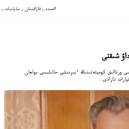
الەمدە
قازاقستان
ساياسات
ت
داۋ شىقتى
ياسى ورتالىق كوميتەتىنىڭ ءبىرىنشى حاتشىسى بولعان
پارات تارادى.