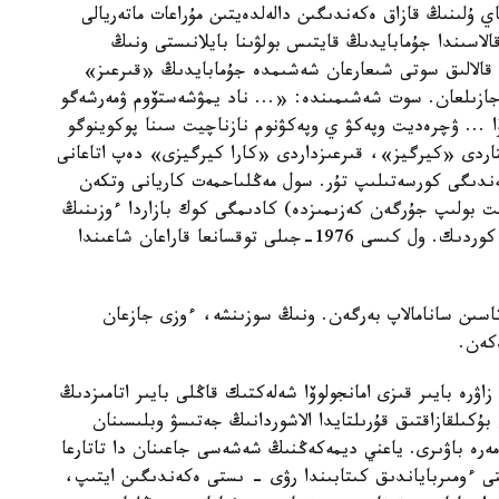
 ۇلىنىڭ قازاق ەكەندىگىن دالەلدەيتىن مۇراعات ماتەريالى
30- قاراشادا ۆەرنىي قالاسىندا جۇمابايدىڭ قايتىس بولۋىنا بايلانىستى ونىڭ
ىي قالالىق سوتى شىعارعان شەشىمدە جۇمابايدىڭ «قىرعىز»
 جازىلعان. سوت شەشىمىندە: «... ناد يمۋشەستۆوم ۋمەرشەگو
ا ... ۋچرەديت وپەكۋ ي وپەكۋنوم نازناچيت سىنا پوكوينوگو
تاردى «كيرگيز»، قىرعىزداردى «كارا كيرگيزى» دەپ اتاعانى
كەندىگى كورسەتىلىپ تۇر. سول مەڭلىاحمەت كاريانى وتكەن
رناليست بولىپ جۇرگەن كەزىمىزدە) كادىمگى كوك بازاردا ءوزىنىڭ
قاتارلاستارىمەن بىرگە قىمىز ءىشىپ وتىرعانىن تالاي كوردىك. ول كىسى 1976-جىلى توقسانعا قاراعان شاعىندا
تاسىن سانامالاپ بەرگەن. ونىڭ سوزىنشە، ءوزى جازعان
كەن.
رە بايىر قىزى امانجولوۆا شەلەكتىك قاڭلى بايىر اتامىزدىڭ
 وتكەن بۇكىلقازاقتىق قۇرىلتايدا الاشوردانىڭ جەتىسۋ وبلىسىنان
مەرە باۋىرى. ياعني ديمەكەڭنىڭ شەشەسى جاعىنان دا تاتارعا
 ءومىرباياندىق كىتابىندا رۋى - ىستى ەكەندىگىن ايتىپ،