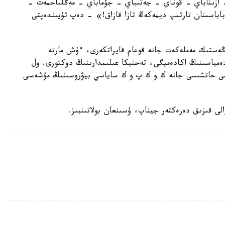
 ازىناباي - قوناي - جەتىباي - جۇماباي - مەڭلىاحمەت –
اباسىنان تارتىپ ديمەكەڭ تازا قازاق!» - دەپ تۇيىندەپتى
ڭەستىك مەملەكەت جانە قوعام قايراتكەرى، ءۇش مارتە
مياسىنىڭ اكادەميگى، تەحنيكا عىلىمدارىنىڭ دوكتورى. ول
ىنشى حاتشىسى جانە ك و ك پ و ك ساياسي بيۋروسىنىڭ مۇشەسى
لى قىزىق دەرەكتەر جيناپ، ۇسىنعان بولاتىنبىز.