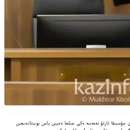
تقا دەيىن قوعامدىق جۇمىسقا تارتۋ نەمەسە ەكى جىلعا دەيىن باس بوستاندىعىن