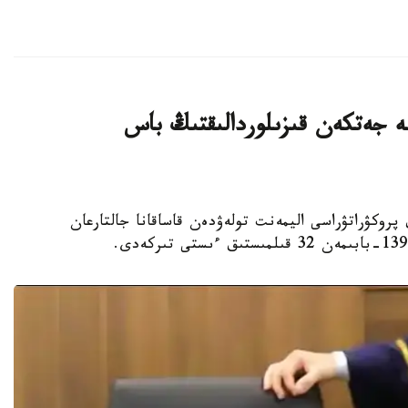
ليون تەڭگەگە جەتكەن قىزىلوردالىقتىڭ باس
لوردا وبلىستىق پروكۋراتۋراسى اليمەنت تولەۋدەن قاساقانا جالتارعان