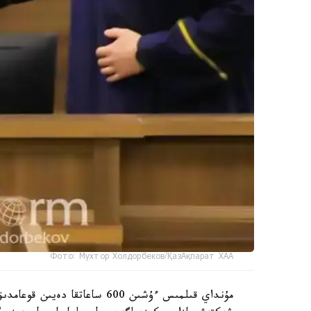
Фото: Мухтор Холдорбеков/ҚазАқпарат ХАА
مۇنداي قىلمىس ءۇشىن 600 ساعا