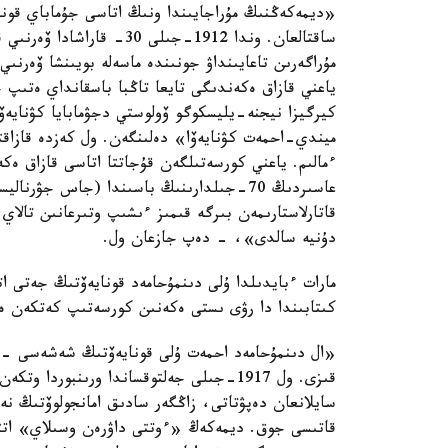
«ديمەكەڭنىڭ مۇراجايىندا ونىڭ اتاسى جۇماباي قوناي
ساقتالعان. وندا 1912-جىلى 
مۇراگەرىن تاعايىنداۋ جونىندە ماسەلە بويىنشا ۆەرن
ياعني قازاق ەكەندىگى تايعا تاڭبا باسقانداي ەتىپ
كيرگيزا نيجنە-يليسكوگو ۆولوستي دجۋمابايا كۋنايەۆ
ميندي-احمەت كۋنايەۆا» دەلىنگەن. ول كەزدە قازاق
ءمالىم. ياعني كورسەتىلگەن قۇجاتتا اتاسى قازاق ە
عاسىردىڭ 70-جىلدارىنىڭ باسىندا (جاس جۋ
دۇنيە سالدى»، - دەپ جازعان ول.
مارات ءبايدىلدا ۇلى دىنمۇحامەد قونايەۆتىڭ جەتى ا
كىتابىندا دا رۋى ىستى ەكەنىن كورسەتىپ كەتكەن ە
«ال دىنمۇحامەد احمەت ۇلى قونايەۆتىڭ شەشەسى - زاۋ
قىزى. ول 1917-جىلى جەلتوقساندا ورىنبوردا
سايلانعان دەپۋتاتى، زاڭگەر سادىق امانجولوۆتىڭ نە
قاتىسى جوق. ديمەكەڭ «ءوتتى داۋرەن وسىلاي» اتتى