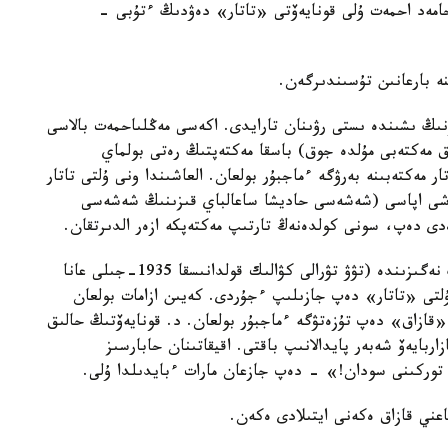
مەد احمەت ۇلى قونايەۆتى «تاتار» دەۋدىڭ ءتۇبى -
ە بارعانىن تۇسىندىرگەن.
ىڭ ىشىندە ىستى رۋىنان تارايدى. اكەسى مەڭلىاحمەت بالاسى
اق مەكتەبى مۇلدە جوق) باسقا مەكتەپتىڭ رەتى بولماي
 مەكتەبىنە بەرۋگە ءماجبۇر بولعان. العاشىندا ونى ۇلتى تاتار
عاشى اپاسى (شەشەسى حاديشا ساعالباي قىزىنىڭ شەشەسى
دى دەپ، سونى كولدەنەڭ تارتىپ مەكتەپكە ازەر الدىرتقان.
تاتار مەكتەبىن بىتىرگەندىگىن راستايتىن كۋالىگىنىڭ نەگىزىندە (تۋۋ تۋرالى كۋالىك قولدانىسقا 1935-جىلى عانا
ۇلتى «تاتار» دەپ جازىلىپ ءجۇردى. كەيىن ازامات بولعان
«قازاق» دەپ تۇزەتۋگە ءماجبۇر بولعان. د. قونايەۆتىڭ حالىق
ربايەۆ شەبەر پايدالانىپ باقتى. اقيقاتىنان حابارسىز
 توركىنى سودان!» - دەپ جازعان مارات ءبايدىلدا ۇلى.
عني قازاق ەكەنى ايتىلادى ەكەن.