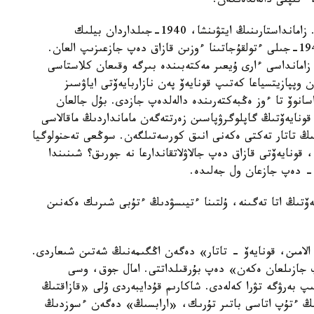
 ءتىپتى دالەلدەنگەن.
«شىن مانىندە، قونايەۆ ەشقانداي قازاق ەمەس ەدى. زامانداستارىنىڭ ايتۋىنشا، 1940-جىلداردان بيلىك
باسپالداعىمەن قاۋىرت كوتەرىلە باستاعان قونايەۆ 1949-جىلى ءتولقۇجاتىنا ءوزىن قازاق دەپ جازعىزىپ العان.
زامانداسى ءارى ۇيعىر مەكتەبىندە بىرگە وقىعان كلاستاسى
وپپازيتسياعا كەتىپ قونايەۆ پەن نازاربايەۆتى اياۋسىز
انوۆ تا ءوز ەڭبەكتەرىندە دالەلدەپ جازدى. بۇل جالعان
ونايەۆتىڭ گاپلوگرۋپاسىن زەرتتەگەن مامانداردىڭ ماقالاسى
ىڭ تاتار تەكتى ەكەنى انىق كورسەتىلگەن. سوڭعى تەحنولوگيا
قونايەۆتى قازاق دەپ جالاۋلاتقاندارعا نە جورىق؟ شىنىندا
 - دەپ جازعان ول جەلىدە.
يەۆتىڭ اتا تەگىنە، ۇلتىنا ءتيىسۋدىڭ ءتۇبى شىرىك ەكەنىن
 الامىن، قونايەۆ – تاتار» دەگەن اڭگىمەنىڭ شەتىن شىعاردى.
ەپ جازىلعان ەكەن» دەپ بۇرقىلداتتى. امال جوق، وسى
پ بەرۋگە تۋرا كەلەدى. شاكارىم قۇدايبەردى ۇلى «قازاقتىڭ
ىڭ ءتۇپ اتاسى باتىر تۇرىك، «ارابسىڭ» دەگەن ءسوزدىڭ