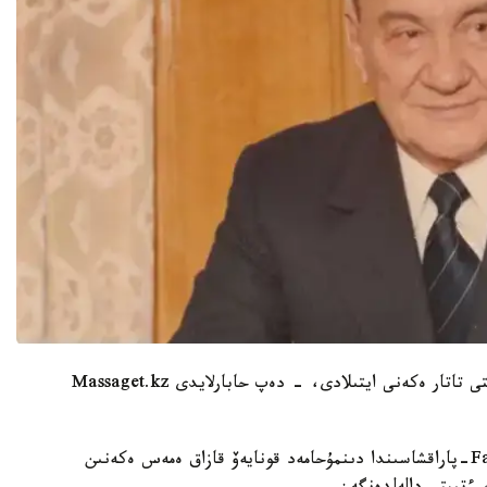
وندا قوعام قايراتكەرى قازاق ەمەس ەكەنى، ونىڭ ۇلتى تاتار ەكەنى ايتىلادى، - دەپ حابارلايدى Massaget.kz
تانىمال ونەرتانۋشى، ءانشى ەرلان تولەۋتاي Facebook-پاراقشاسىندا دىنمۇحامەد قونايەۆ قازاق ەمەس ەكەنىن