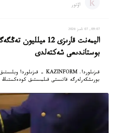
اۆتور
09:07, 07 تامىز 2026
اليمەنت قارىزى 12 ميل
بوستاندىعى شەكتەلدى
قىزىلوردا. KAZINFORM - قىزى
بورىشكەرلەرگە قاتىستى قىلمىستىق كودەكستىڭ 139-بابىمەن 32 قىلمىستىق ءىستى تىركەدى.