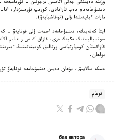
وزىنە دەيىنگى جەتى اتاسىن «جولىن - نۇرمامبەت -
دىنمۇحامەد» دەپ تاراتادى. كورىپ تۇرسىزدار، اتا-ب
مارات ءبايدىلدا ۇلى (توقاشبايەۆ).
ايتا كەتەيىك، دىنمۇحامەد احمەت ۇلى قونايەۆ - كە
سوتسياليستىك ەڭبەك ەرى، قازاق ك س ر عىلىم اكادە
قازاقستان كومپارتياسى ورتالىق كوميتەتىنىڭ ءبىر
بولعان.
ەسكە سالايىق، بۇعان دەيىن دىنمۇحامەد قونايەۆ تۋرا
قوعام
без автора