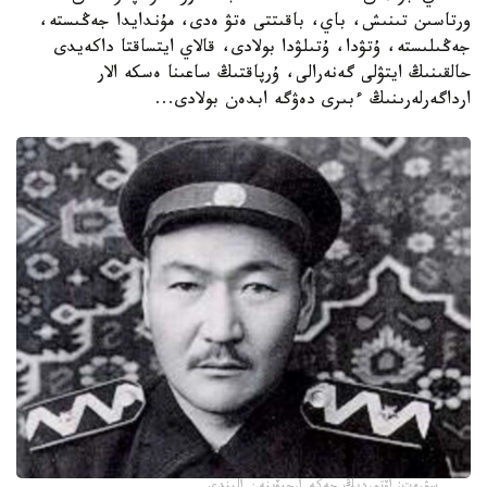
ورتاسىن تىنىش، باي، باقىتتى ەتۋ ەدى، مۇندايدا جەڭىستە،
جەڭىلىستە، ۇتۋدا، ۇتىلۋدا بولادى، قالاي ايتساقتا داكەيدى
حالقىنىڭ ايتۋلى گەنەرالى، ۇرپاقتىڭ ساعىنا ەسكە الار
ارداگەرلەرىنىڭ ءبىرى دەۋگە ابدەن بولادى...
سۋرەت: اۆتوردىڭ جەكە ارحيۆىنەن الىندى