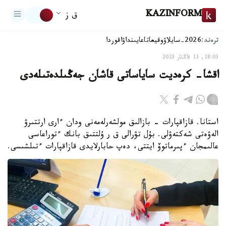
KAZINFORM
ق ز
ترەند:
2026-سايلاۋ
وقيعا
تاعايىنداۋ
اقوردا
18:03, 13 قاڭتار 2023
اقشا- كرەديت ساياساتى قاشان جەڭىلدەتىلەدى
استانا. قازاقپارات - بازالىق مولشەرلەمەنى ودان ءارى ارتتىرۋ
الەۋەتى شەكتەۋلى. بۇل تۋرالى ق ر ۇلتتىق بانك ءتوراعاسى
عالىمجان ءپىرماتوۆ ايتتى، دەپ حابارلايدى قازاقپارات ءتىلشىسى.