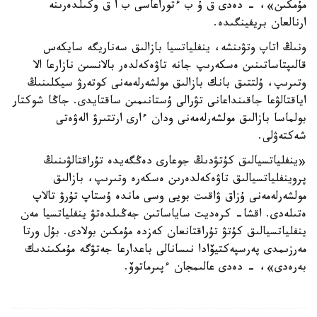
مۇمكىن»، - دەدى ق ۇ ب ءتوراعاسى ب ا ق وكىلدەرىنە
ارنالعان بريفينگىدە.
ونىڭ اتاپ وتۋىنشە، ينفلياتسيا بازالىق سەناريگە سايكەس
قالىپتاساتىنىن ەسكەرىپ جانە تاۋەكەلدەر بالانسىن نازارعا الا
وتىرىپ، ۇلتتىق بانك بازالىق مولشەرلەمەنى كوتەرۋ سيكلىنىڭ
اياقتالۋعا جاقىنداعانى تۋرالى ۇستانىمىن ساقتايدى. جاڭا شوكتار
بولماسا بازالىق مولشەرلەمەنى ودان ءارى ارتتىرۋ الەۋەتى
شەكتەۋلى.
«ينفلياتسيالىق كۇتۋدىڭ جوعارى دەڭگەيدە تۇراقتالۋىنىڭ
پروينفلياتسيالىق تاۋەكەلدەرىن ەسكەرە وتىرىپ، بازالىق
مولشەرلەمەنى ۇزاق ۋاقىت بويى وسى ماندە ۇستاپ تۇرۋ تالاپ
ەتىلەدى. اقشا- كرەديت ساياساتىن جەڭىلدەتۋ ينفلياتسيا مەن
ينفلياتسيالىق كۇتۋ تۇراقتانعان كەزدە مۇمكىن بولادى. بۇل ورتا
مەرزىمدى پەرسپەكتيۆادا نىسانالى باعدارعا جەتۋگە مۇمكىندىك
بەرەدى»، - دەدى عالىمجان ءپىرماتوۆ.