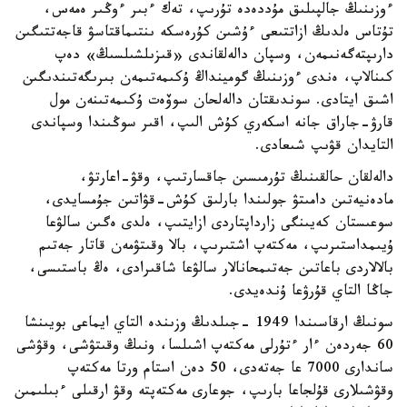
ءوزىنىڭ جالپىلىق مۇددەدە تۇرىپ، تەك ءبىر ءوڭىر ەمەس،
تۇتاس ەلدىڭ ازاتتىعى ءۇشىن كۇرەسكە ىنتىماقتاسۋ قاجەتتىگىن
دارىپتەگەنىمەن، وسپان دالەلقاندى «قىزىلشىلسىڭ» دەپ
كىنالاپ، ەندى ءوزىنىڭ گومينداڭ ۇكىمەتىمەن بىرىگەتىندىگىن
اشىق ايتادى. سوندىقتان دالەلحان سوۆەت ۇكىمەتىنەن مول
قارۋ-جاراق جانە اسكەري كۇش الىپ، اقىر سوڭىندا وسپاندى
التايدان قۋىپ شىعادى.
دالەلقان حالقىنىڭ تۇرمىسىن جاقسارتىپ، وقۋ-اعارتۋ،
مادەنيەتىن دامىتۋ جولىندا بارلىق كۇش-قۋاتىن جۇمسايدى،
سوعىستان كەيىنگى زارداپتاردى ازايتىپ، ەلدى ەگىن سالۋعا
ۇيىمداستىرىپ، مەكتەپ اشتىرىپ، بالا وقىتۋمەن قاتار جەتىم
بالالاردى باعاتىن جەتىمحانالار سالۋعا شاقىرادى، ەڭ باستىسى،
جاڭا التاي قۇرۋعا ۇندەيدى.
سونىڭ ارقاسىندا 1949 -جىلدىڭ وزىندە التاي ايماعى بويىنشا
60 جەردەن ءار ءتۇرلى مەكتەپ اشىلسا، ونىڭ وقىتۋشى، وقۋشى
ساندارى 7000 عا جەتەدى، 50 دەن استام ورتا مەكتەپ
وقۋشىلارى قۇلجاعا بارىپ، جوعارى مەكتەپتە وقۋ ارقىلى ءبىلىمىن