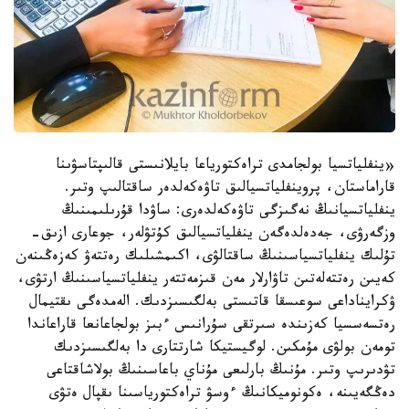
«ينفلياتسيا بولجامدى تراەكتورياعا بايلانىستى قالىپتاسۋىنا
قاراماستان، پروينفلياتسيالىق تاۋەكەلدەر ساقتالىپ وتىر.
ينفلياتسيانىڭ نەگىزگى تاۋەكەلدەرى: ساۋدا قۇرىلىمىنىڭ
وزگەرۋى، جەدەلدەگەن ينفلياتسيالىق كۇتۋلەر، جوعارى ازىق-
تۇلىك ينفلياتسياسىنىڭ ساقتالۋى، اكىمشىلىك رەتتەۋ كەزەڭىنەن
كەيىن رەتتەلەتىن تاۋارلار مەن قىزمەتتەر ينفلياتسياسىنىڭ ارتۋى،
ۋكرايناداعى سوعىسقا قاتىستى بەلگىسىزدىك. الەمدەگى ىقتيمال
رەتسەسسيا كەزىندە سىرتقى سۇرانىس ءبىز بولجاعانعا قاراعاندا
تومەن بولۋى مۇمكىن. لوگيستيكا شارتتارى دا بەلگىسىزدىك
تۋدىرىپ وتىر. مۇنىڭ بارلىعى مۇناي باعاسىنىڭ بولاشاقتاعى
دەڭگەيىنە، ەكونوميكانىڭ ءوسۋ تراەكتورياسىنا ىقپال ەتۋى