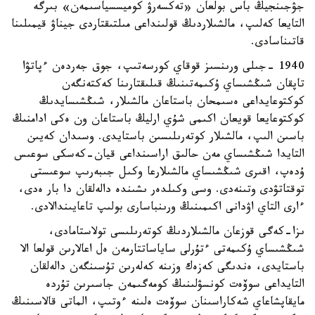
جۋجىنجيڭ باس بولعان «تەكسەرۋ كوميسسياسىمەن» بىرگە
التايعا كەلىپ، مالشىلاردىڭ قولىنداعى مىلتىقتاردى جيناۋ قيمىلىنا
قاتىناسادى.
1940 -جىلى ورىنسىز قوقاي كورسەتىپ، جوق جەردەن ءپاتۋا
تاپقان شىڭشىساي ۇكىمەتىنىڭ قىلىقتارىنا كەكتەنگەن
كوكتوعايداعى ەسىمحان باستاعان مالشىلار، شىڭشىسايدىڭ
كوكتوعايعا قويعان اكىمى شۇي ارليڭ باستاعان ون ەكى ادامنىڭ
باسىن الىپ، مالشىلار كوتەرىلىسىن باستايدى. وسىدان كەيىن
التايدا شىڭشىساي مەن حالىق اراسىنداعى قيان-كەسكى سوعىس
ۇدەپ، اقىرى شىڭشىساي مالشىلارعا وكىل جىبەرىپ سوعىستى
توقتاتۋدى وتىنەدى. وسى وكىلدەر ىشىندە دالەلقان دا بار ەدى،
ءارى التاي اۋدانى اكىمىنىڭ ورىنباسارى بولىپ تاعايىندالادى.
ىزا-كەگى قوزعان مالشىلاردىڭ كوتەرىلىسى تولاستامادى،
شىڭشىساي ۇكىمەتى ءتۇرلى ساياساتتارمەن ەل اعالارىن قولعا الا
باستايدى، ەندىگى كەزەك وزىنە كەلەرىن تۇسىنگەن دالەلقان
التايداعى سوۆەت كونسۋلىنىڭ كومەگىمەن جاسىرىن تۇردە
مايقاپشاعاي شەكاراسىنان سوۆەت ەلىنە ءوتىپ، الماتى قالاسىنىڭ