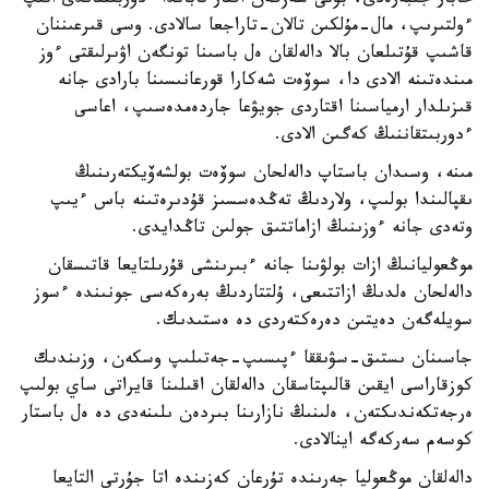
حابار جىبەرەدى، بۇنى سەزگەن اقتار تاباندا ءدوربىتقاندى اتىپ
ءولتىرىپ، مال-مۇلكىن تالان-تاراجعا سالادى. وسى قىرعىننان
قاشىپ قۇتىلعان بالا دالەلقان ەل باسىنا تونگەن اۋىرلىقتى ءوز
مىندەتىنە الادى دا، سوۆەت شەكارا قورعانىسىنا بارادى جانە
قىزىلدار ارمياسىنا اقتاردى جويۋعا جاردەمدەسىپ، اعاسى
ءدوربىتقاننىڭ كەگىن الادى.
مىنە، وسىدان باستاپ دالەلحان سوۆەت بولشەۆيكتەرىنىڭ
ىقپالىندا بولىپ، ولاردىڭ تەڭدەسسىز قۇدىرەتىنە باس ءيىپ
وتەدى جانە ءوزىنىڭ ازاماتتىق جولىن تاڭدايدى.
موڭعوليانىڭ ازات بولۋىنا جانە ءبىرىنشى قۇرىلتايعا قاتىسقان
دالەلحان ەلدىڭ ازاتتىعى، ۇلتتاردىڭ بەرەكەسى جونىندە ءسوز
سويلەگەن دەيتىن دەرەكتەردى دە ەستىدىك.
جاسىنان ىستىق-سۋىققا ءپىسىپ-جەتىلىپ وسكەن، وزىندىك
كوزقاراسى ايقىن قالىپتاسقان دالەلقان اقىلىنا قايراتى ساي بولىپ
ەرجەتكەندىكتەن، ەلىنىڭ نازارىنا بىردەن ىلىنەدى دە ەل باستار
كوسەم سەركەگە اينالادى.
دالەلقان موڭعوليا جەرىندە تۇرعان كەزىندە اتا جۇرتى التايعا