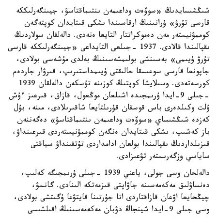
شىڭشىسايدىڭ «سوۆەت وداعىمەن ىنتىماقتاسۋ، جيىنگەرلىككە
قارسى تۇرۋ» ۇرانىنىڭ ارقاسىندا ىشكى قىتايدان كوپتەگەن
كوممۋنيستەر مەن دەموكراتتار التايعا ەنەدى. دالەلقان سولاردىڭ
ىقپالىندا قالادى. 1937 -جىلعى التايداعى «جيىنگەرلىككە قارسى
تۇرۋ ۇيىمى» بەسىنشى بولىمشەسىنىڭ بەلدى مۇشەسى بولادى،
جاپونعا قارسى سوعىسقا حالىقتى ۇيىمداستىرىپ، قىرۋار جاردەم
كورسەتەدى. وسىلايشا كوپتىڭ كوزىنە تۇسكەن دالەلقان 1939
-جىلى 9-ايدا ۇرىمجىدە اشىلعان موڭعول، قازاق، قىرعىز ءۇش
ۇلت وكىلدەرى باس قوسقان قۇرىلتايعا شاقىرىلادى، مىنە، بۇل
كەزدە شىڭشىساي «سوۆەت وداعىمەن ىنتىماقتاسۋ» دەگەننەن
باز كەشىپ، ىشكى قىتايدان ەنگەن كوممۋنيستەردى قىرعىنداۋ،
قىزىلداردىڭ ىقپالىندا بولعان ادامداردى تۇتقىنداۋ سياقتى
ساياسي وزگەرىستەر تۋعىزادى.
دالەلحان وسى جولى، ياعني 1939 -جىلى ۇرىمجىگە كەلىپ،
دەنساۋلىق مەكەمەسىنە جاۋاپتى قىزمەتكە الىنادى. گانسۋ،
چيڭحايعا اۋعان قازاقتاردى اتا جۇرتىنا قايتۋعا ۇگىتشى بولادى،
وسى جىلى 9-ايدا شينجاڭ دۋبان مەكەمەسىنىڭ اقىلشىسى