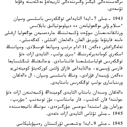
ىرگەسىندەگى كيگىز وڭىرىندەگى تاربيەلەۋ مەكتەبىنە وقۋعا
تۇسەدى.
1943 -جىلى 7-ايدا التايداعى توڭكەرىس باسشىسى وسپان
ءسىلام ۇلى موڭعوليامەن دە ديپلوموتيالىق بايلانىس
ورناتقاندىعىنان سوۆەت ۇكىمەتىنىڭ جاردەمىمەن موڭعوليا ارقىلى
ەلىنە قايتۋعا بۇيرىق العان دالەلحان اقىلشى، كەڭەسشى،
تەلەگرافشى دەگەن 11 ادام ەرتىپ وسپانعا قوسىلادى. وسپاننىڭ
اسكەري كومانديرلەرىنىڭ ءبىرى بولىپ، التايدى ازات ەتۋ
توڭكەرىس قولباسشىلىعىنا قاتىناسادى. «حالىقتىڭ شىڭشىسايعا
قارسى ۇيىمى»، «التايداعى قازاق ۇلتىن كوركەيتۋ كوميتەتى»
دەگەن ۇيىمدار قۇرادى، ونىڭ باسشىسى وسپان، ال دالەلقان
ورىنباسارى بولىپ توڭكەرىس باستايدى.
دالەلقان وسىدان باستاپ التايدى گومينداڭ ۇكىمەتىنەن ازات ەتۋ
جولىندا قان كەشىپ، قار جاستانىپ، مۇز توسەنىپ ءجۇرىپ،
بوراعان وق استىندا سوعىس جۇرگىزەدى، سونىڭ ناتيجەسىندە
1945 -جىلى تۇتاس التايدى ازات ەتەدى.
1945 -جىلى 9-ايدا «شىعىس تۇركىستان رەسپۋبليكاسى