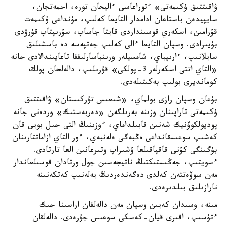
ۋاقىتتىق ۇكىمەتى» ءتوراعاسى ءاليحان تورە، احمەتجان،
سايپيدەن باستاعان ادامدار التايعا كەلىپ، مۇنداعى ۇكىمەت
قۇرامىن، اسكەري قوسىنداردى قايتا جاساپ، سۇرىپتاپ قۇرۋدى
بۇيىرادى. وسپان التايعا ءالى كەلىپ جەتپەسە دە باسشىلىق
سايلانىپ، ءارىپباي، شامسيلەر ورىنباسارلىققا تاعايىندالادى جانە
«التاي اتتى اسكەرلەر 3-پولكى» قۇرىلىپ، دالەلحان پولك
كومانديرى بولىپ بەكىتىلەدى.
بۇعان وسپان رازى بولماي، «شىعىس تۇركىستان» ۋاقىتتىق
ۇكىمەتى تاراپىنان وزىنە بەرىلگەن «دەربەستىك» وردەنى جانە
پودپولكوۆنيك شەنىن قابىلداماي، ءوزىنىڭ التى جىل بويى قان
كەشىپ سوعىسقانداعى ەڭبەگى ەلەنبەي، ءور التاي ازاماتتارىنان
بۇگىنگى كۇنى قاقپاقىلعا ۇشىراپ وتىرعانىن العا تارتادى.
ءسويتىپ، جەڭىستىكتىڭ ناتيجەسىن جول ورتادان قوسىلعاندار
مەن سوۆەتتەن كەلدى دەگەندەردىڭ يەلەنىپ كەتكەنىنە
نارازىلىق بىلدىرەدى.
مىنە، وسىدان كەيىن وسپان مەن دالەلقان اراسىنا جىك
ءتۇسىپ، اقىرى قيان-كەسكى سوعىس جۇرەدى. دالەلقان