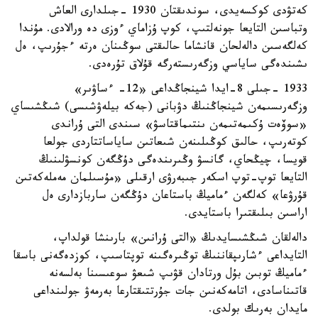
كەتۋدى كوكسەيدى، سوندىقتان 1930 -جىلدارى العاش
وتباسىن التايعا جونەلتىپ، كوپ ۇزاماي ءوزى دە ورالادى. مۇندا
كەلگەسىن دالەلحان قانشاما حالىقتى سوڭىنان ەرتە ءجۇرىپ، ەل
ىشىندەگى ساياسي وزگەرىستەرگە قۇلاق تۇرەدى.
1933 -جىلى 8-ايدا شينجاڭداعى «12- ءساۋىر»
وزگەرىسىمەن شينجاڭنىڭ دۋبانى (جەكە بيلەۋشىسى) شىڭشىساي
«سوۆەت ۇكىمەتىمەن ىنتىماقتاسۋ» سىندى التى ۇراندى
كوتەرىپ، حالىق كوڭىلىنەن شىعاتىن ساياساتتاردى جولعا
قويسا، چيڭحاي، گانسۋ وڭىرىندەگى دۇڭگەن كونسۋلىنىڭ
التايعا توپ-توپ اسكەر جىبەرۋى ارقىلى «مۇسىلمان مەملەكەتىن
قۇرۋعا» كەلگەن ءماميڭ باستاعان دۇڭگەن ساربازدارى ەل
اراسىن بىلىقتىرا باستايدى.
دالەلقان شىڭشىسايدىڭ «التى ۇرانىن» بارىنشا قولداپ،
التايداعى ءشارىپقاننىڭ توڭىرەگىنە توپتاسىپ، كوزدەگەنى باسقا
ءماميڭ توبىن بۇل ورتادان قۋىپ شىعۋ سوعىسىنا بەلسەنە
قاتىناسادى، اتامەكەنىن جات جۇرتتىقتارعا بەرمەۋ جولىنداعى
مايدان بەرىك بولدى.