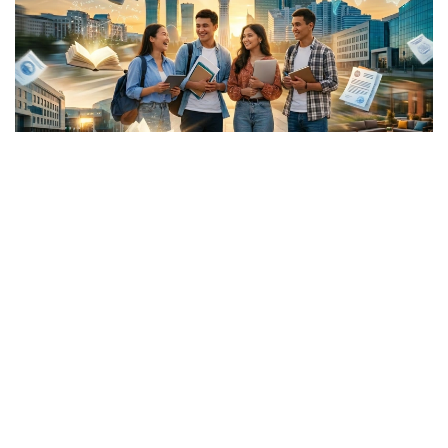
Коллаж: Kazinform/ ЖИ көмегімен жасалған
تارىداي شاشىلعان جۇرتتىڭ قانشاما ميلليونى جەردىڭ ءار
قيىرىندا عاسىرلاپ تۇراقتاپ قالدى. ەندىگى ءۇمىت - بۇگىنگى
بۋىندا. ال ولاردى ەلگە تارتۋدىڭ، تابانداپ قالۋعا ىقپال ەتۋدىڭ
ەڭ يگى ءارى ىزگى جولى - ءبىلىم.
قانداستارعا جەڭىلدىك بار
بۇل وي بۇگىندە مەملەكەتتىك ساياساتتىڭ ءبىر بولشەگىنە
اينالىپ ۇلگەرگەن. بۇلاي دەۋىمىزگە ەلىمىزدە جىلداعى جوعارى
ءبىلىم الۋعا بولىنەتىن گرانتتىڭ 4 پايىزى شەتەلدەگى قازاقتارعا