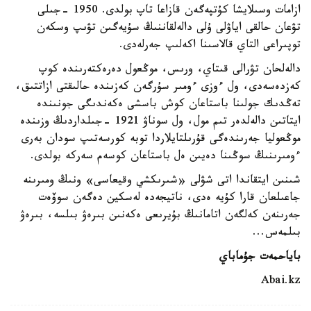
ازامات وسىلايشا كۇتپەگەن قازاعا تاپ بولدى. 1950 -جىلى
تۋعان حالقى اياۋلى ۇلى دالەلقاننىڭ سۇيەگىن تۋىپ وسكەن
توپىراعى التاي قالاسىنا اكەلىپ جەرلەدى.
دالەلحان تۋرالى قىتاي، ورىس، موڭعول دەرەكتەرىندە كوپ
كەزدەسەدى، ول ءوزى ءومىر سۇرگەن كەزىندە حالىقتى ازاتتىق،
تەڭدىك جولىنا باستاعان كوش باسشى ەكەندىگى جونىندە
ايتاتىن دالەلدەر تىم مول، ول سوناۋ 1921 -جىلداردىڭ وزىندە
موڭعوليا جەرىندەگى قۇرىلتايلاردا توبە كورسەتىپ سودان بەرى
ءومىرىنىڭ سوڭىنا دەيىن ەل باستاعان كوسەم سەركە بولدى.
شىنىن ايتقاندا اتى شۋلى «شىرىكشي وقيعاسى» ونىڭ ومىرىنە
جاعىلعان قارا كۇيە ەدى، ناتيجەدە لەسكين دەگەن سوۆەت
جەرىنەن كەلگەن اتامانىڭ بۇيرىعى ەكەنىن بىرەۋ بىلسە، بىرەۋ
بىلمەس...
باياحمەت جۇماباي
Abai.kz