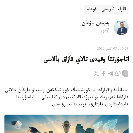
قازاق تاريحى
قوعام
بەيسەن سۇلتان
اۆتور
10:39, 07 تامىز 2026
اتاجۇرتتا وقيدى تالاي قازاق بالاسى
استانا.قازاقپارات - كوپشىلىك كوز تىككەن وسىناۋ دارقان دالانى
قازاققا تەزىرەك تولتىرۋدىڭ ءتيىمدى ءتاسىلى - اتاجۇرتىنا
قانداستاردى قايتارۋ، قونىستاندىرۋ ەدى.