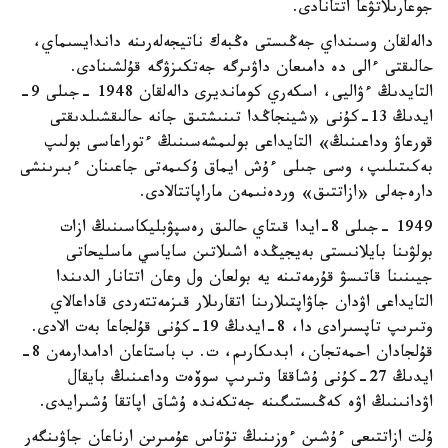
جوعارىلاتۋعا اتتانادى.
دالەلقان وسىنداي جەڭىستى ەڭبەك ناتيجەلەرىنە داندايسىماي،
حالىقتى ءالى دە دامىعان داۋىرگە جەتكىزۋگە قۇلشىنادى.
التايدىڭ ءۋاليى، اسكەري كومانديرى دالەلقان 1948 -جىلى 9-
ايدىڭ 13-كۇنى «شينجاڭدا تىنىشتىق جانە حالىقشىلدىقتى
قورعاۋ وداعىنىڭ» التايداعى بولىمشەسىنىڭ ءتوراعاسى بولىپ
بەكىتىلىپ، وسى جىلى ءۇش ايماق ۇكىمەتى جاعىنان ءبىرىنشى
دارەجەلى «ازاتتىق» وردەنىمەن ماراپاتتالادى.
1949 -جىلى 8-ايدا قىتاي حالىق رەسپۋبليكاسىنىڭ ازات
بولۋىنا بايلانىستى بەيجيڭدە اشىلاتىن ساياسي ماسليحاتى
جيىنىنا قاتىسۋ قۇرمەتىنە يە بولعان ول وعان اتتانار الدىندا
التايداعى اۋدان جاۋاپتىلارىنا اتقارىلار قىزمەتتەردى قاداعالاي
وتىرىپ تاپسىرادى دا، 8-ايدىڭ 19-كۇنى قۇلجاعا بەت الادى.
قۇلجادان احمەتجان، ابدىكارىم، ت. ب باستاعان ادامدارمەن 8-
ايدىڭ 27-كۇنى ۇشاققا وتىرىپ سوۆەت وداعىنىڭ بايقال
اۋدانىنىڭ اۋە كەڭىستىگىنە جەتكەندە ۇشاق اپاتقا ۇشىرايدى.
ۇلت ازاتتىعى ءۇشىن ءوزىنىڭ تۇتاس عۇمىرىن ارناعان جاۋىنگەر