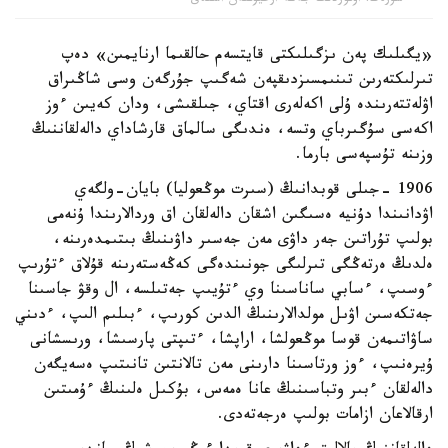
«يگىلىك پەن ىزگىلىكتى قايتسەم حالقىما ارنايمىن» دەپ
تىرلىكتەرىن تىنىمسىزدىقپەن شەگىپ جۇرگەن وسى شاڭىراق
اۋلەتتەرىندە ۇلى اكەلەرى اقتاي، جىلقىشى، ودان كەيىن ءوز
اكەسى سۇگىرباي وتسە، ەندىگى سالماق قارشاداي دالەلقاننىڭ
وزىنە تۇسپەسى بارما.
1906 -جىلى قوبدانىڭ (سىرت موڭعوليا) بايان-ولگەي
اۋدانىندا دۇنيە ەسىگىن اشقان دالەلقان اق وردالارىندا ۇنەمى
بولىپ تۇراتىن جەر داۋى مەن جەسىر داۋىنىڭ بىتىمدەرىنە،
ەلدىڭ ەرتەڭگى تىرلىگى جونىندەگى كەڭەستەرىنە قۇلاق ءتۇرىپ
ءوسىپ، ءسابي ساناسىنا وي ءتۇيىپ جەتىلسە، ال وقۋ جاسىنا
جەتكەسىن اۋىل مولدالارىنىڭ الدىن كورىپ، ءبىلىم الىپ، ءدىني
ساۋاتىمەن قوسا موڭعولشا، اراپشا، ءتىپتى پارسىشا، ورىسشانى
ۇيرەنىپ، ءوز ورتاسىنا دارىنى مەن تالانتىن تانىتىپ ەسەيگەن
دالەلقان ءبىر وتباسىنىڭ عانا ەمەس، بۇكىل ەلىنىڭ ءۇمىتىن
ارقالاعان ازامات بولىپ ەرجەتەدى.