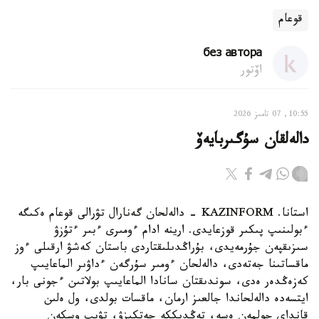
قوعام
без автора
اۆتور
10:55, 07 تامىز 2026
دالەلقان سۇگىربايەۆ
استانا. KAZINFORM - دالەلحان گەنارال تۋرالى قوعام ەكىگە
ءبولىنىپ پىكىر قوزعايدى. ارينە ادام ءومىرى ءبىر ءتۇزۋ
سىزىقپەن جۇرمەيدى، بۇراڭدىلىقتاردى باستان كەشۋ ارقىلى ءوز
ماقساتىنا جەتەدى، دالەلحان ءومىر سۇرگەن ءداۋىر الماعايىپ
كەزەڭدەر ەدى، سوندىقتان سانادا الماعايىپ بولاتىن ءجونى بار،
ايتسەدە دالەلحاندا جالعىز ارمان، ماقسات بولدى، ول ەلىن
قانداي جولمەن ەسە، تەڭدىككە جەتكىزۋ، تۋىپ وسكەن