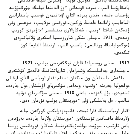
دالەلقاننىڭ بالالىق ءداۋىرى قوبدا ءوڭىرىن شيڭ حاندىعى
باسقارۋىنا الىپ، بىردە قوبدانى ءوز الدىندا بيلىك جۇرگىزۋىنە
رۇحسات ەتسە، ەندى بىردە التاي اۋدانىمەن قوسىپ باسقاراتىن
الماعايىپ زاماندا ەلدىڭ ۇركىن-قورقىنى مولايىپ، سوعىس وتى
ۇدەگەن شاقتا ءوتىپ، شەكارالارى تىنىشسىز ءداۋىردى كورىپ
وسەدى. 1911 -جىلى ىشكى شارروسسيا اسكەرى ۇلانباتىردى
(موڭعوليانىڭ ورتالىعى) باسىپ الىپ، ارتىنشا التايعا كوز
تىگەدى.
1917 -جىلى روسسيادا قازان توڭكەرىسى بولىپ، 1921
-جىلدارى جەڭىلىسكە ۇشىراعان شارپاتشانىڭ قالدىق كۇشتەرى
- باكەش باستاعان ون مىڭنان استام اقتار ارمياسى التاي ارقىلى
موڭعوليا جەرىنە ءوتىپ، ونداعى سۇگىرباي اۋىلىنان مول جاردەم
تىلەيدى. بۇل كەزدە، ياعني 1918 -جىلى سۇگىرباي دۇنيە
سالىپ، ەل يەلىلىگى ۇلى ءدوربىتقان بولىپ تۇرعان ەدى.
اقتار ارمياسىنىڭ قارا نيەت، قانىپەزەرلىگىن كورگەن جانە
ولاردىڭ ماقساتىن تۇسىنگەن ءدوربىتقان ولارعا جاردەم بەرۋدەن
باس تارتىپ، سوۆەت بولشەۆيكتەرىنىڭ شەكارا قورعانىس ورنىنا