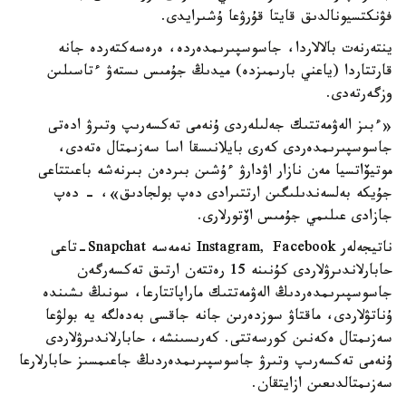
فۋنكتسيونالدىق قايتا قۇرۋعا ۇشىرايدى.
ينتەرنەت بالالاردا، جاسوسپىرىمدەردە، ەرەسەكتەردە جانە
قارتتاردا (ياعني بارىمىزدە) ميدىڭ جۇمىس ىستەۋ ءتاسىلىن
وزگەرتەدى.
«ءبىز الەۋمەتتىك جەلىلەردى ۇنەمى تەكسەرىپ وتىرۋ ادەتى
جاسوسپىرىمدەردى كەرى بايلانىسقا اسا سەزىمتال ەتەدى،
موتيۆاتسيا مەن نازار اۋدارۋ ءۇشىن بىردەن بىرنەشە باعىتتاعى
جۇيكە بەلسەندىلىگىن ارتتىرادى دەپ بولجادىق»، - دەپ
جازادى عىلىمي جۇمىس اۆتورلارى.
ناتيجەلەر Instagram, Facebook نەمەسە Snapchat-تاعى
حابارلاندىرۋلاردى كۇنىنە 15 رەتتەن ارتىق تەكسەرگەن
جاسوسپىرىمدەردىڭ الەۋمەتتىك ماراپاتتارعا، سونىڭ ىشىندە
ۇناتۋلاردى، ماقتاۋ سوزدەرىن جانە جاقسى بەدەلگە يە بولۋعا
سەزىمتال ەكەنىن كورسەتتى. كەرىسىنشە، حابارلاندىرۋلاردى
ۇنەمى تەكسەرىپ وتىرۋ جاسوسپىرىمدەردىڭ جاعىمسىز حابارلارعا
سەزىمتالدىعىن ازايتقان.