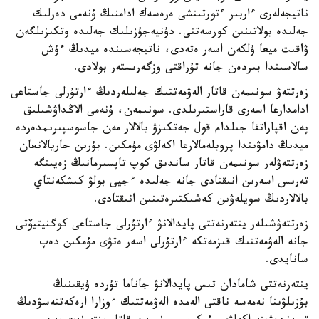
ناتيجەلەرى ءاربىر ءتورتىنشى ەرەسەك ادامنىڭ ۇنەمى دەرلىك
جەلىدە بولاتىنىن كورسەتتى. دۇنيەجۇزىلىك جەلىدە وتكىزىلگەن
ۋاقىت ميعا ۇلكەن اسەر ەتەدى، ناتيجەسىندە ميدىڭ ءۇش
سالاسىندا بىردەن جانە تۇراقتى وزگەرىستەر بولادى.
زەرتتەۋ سونىمەن قاتار الەۋمەتتىك جەلىلەردىڭ ءارتۇرلى جاستاعى
ادامدارعا اسەرى قاراستىرىلدى. سونىمەن، ۇنەمى الاڭداۋشىلىق
پەن اقپاراتقا جىلدام قول جەتكىزۋ بالالار مەن جاسوسپىرىمدەردە
ميدىڭ دامۋىندا پروبلەمالارعا اكەلۋى مۇمكىن. بۇرىن جاريالانعان
زەرتتەۋلەر سونىمەن قاتار ساندىق كوپ تاپسىرمانىڭ زەيىنگە
تەرىس اسەرىن انىقتادى جانە جەلىدە ءجيى بولۋ كىشكەنتاي
بالالاردىڭ سويلەۋىن كەشىكتىرەتىنىن انىقتادى.
زەرتتەۋشىلەر ينتەرنەتتى پايدالانۋ ءارتۇرلى جاستاعى كوگنيتيۆتى
جانە الەۋمەتتىك قىزمەتكە ءارتۇرلى اسەر ەتۋى مۇمكىن دەپ
سانايدى.
ينتەرنەتتى شامادان تىس پايدالانۋ جاناما تۇردە ۇيقىنىڭ
بۇزىلۋىنا نەمەسە ناقتى الەمدە الەۋمەتتىك ءوزارا ارەكەتتەسۋدىڭ