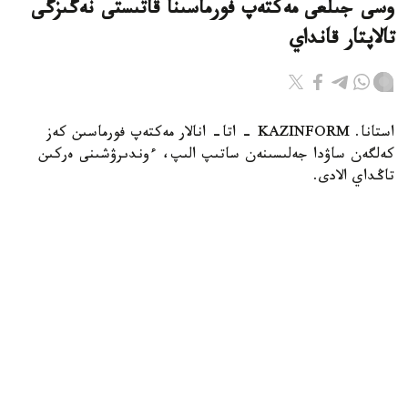
وسى جىلعى مەكتەپ فورماسىنا قاتىستى نەگىزگى
تالاپتار قانداي
استانا. KAZINFORM - اتا- انالار مەكتەپ فورماسىن كەز
كەلگەن ساۋدا جەلىسىنەن ساتىپ الىپ، ءوندىرۋشىنى ەركىن
تاڭداي الادى.