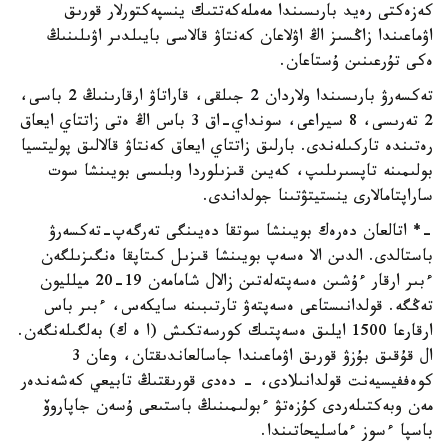
كەزەكتى رەيد بارىسىندا مەملەكەتتىك ينسپەكتورلار قورىق
اۋماعىندا زاڭسىز اڭ اۋلاعان كەنتاۋ قالاسى بايىلدىر اۋىلىنىڭ
ەكى تۇرعىنىن ۇستاعان.
تەكسەرۋ بارىسىندا ولاردان 2 جىلقى، قاراتاۋ ارقارىنىڭ 2 باسى،
2 تەرىسى، 8 سيراعى، سونداي-اق 3 باس اڭ ەتى زاتتاي ايعاق
رەتىندە تاركىلەندى. بارلىق زاتتاي ايعاق كەنتاۋ قالالىق پوليتسيا
بولىمىنە تاپسىرىلىپ، كەيىن قىزىلوردا وبلىسى بويىنشا سوت
ساراپتامالارى ينستيتۋتىنا جولداندى.
-* اتالعان دەرەك بويىنشا سوتقا دەيىنگى تەرگەپ-تەكسەرۋ
باستالدى. الدىن الا ەسەپ بويىنشا قىزىل كىتاپقا ەنگىزىلگەن
ءبىر ارقار ءۇشىن ەسەپتەلەتىن زالال شامامەن 19-20 ميلليون
تەڭگە. قولدانىستاعى ەسەپتەۋ تارتىبىنە سايكەس، ءبىر باس
ارقارعا 1500 ايلىق ەسەپتىك كورسەتكىش (ا ە ك) بەلگىلەنگەن.
ال قۇقىق بۇزۋ قورىق اۋماعىندا جاسالعاندىقتان، وعان 3
كوەففيسيەنت قولدانىلادى، - دەدى قورىقتىڭ تابيعي كەشەندەر
مەن وبەكتىلەردى كۇزەتۋ ءبولىمىنىڭ باستىعى ۇسەن جاپاروۆ
باسپا ءسوز ءماسليحاتىندا.