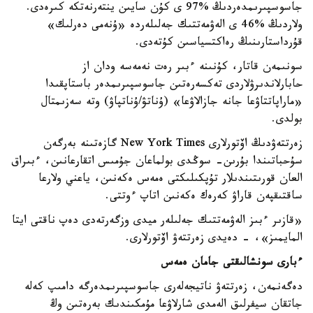
جاسوسپىرىمدەردىڭ %97 ى كۇن سايىن ينتەرنەتكە كىرەدى.
ولاردىڭ %46 ى الەۋمەتتىك جەلىلەردە «ۇنەمى دەرلىك»
قۇرداستارىنىڭ رەاكتسياسىن كۇتەدى.
سونىمەن قاتار، كۇنىنە ءبىر رەت نەمەسە ودان از
حابارلاندىرۋلاردى تەكسەرەتىن جاسوسپىرىمدەر باستاپقىدا
«ماراپاتتاۋعا جانە جازالاۋعا» (ۇناتۋ/ۇناتپاۋ) وتە سەزىمتال
بولدى.
زەرتتەۋدىڭ اۆتورلارى New York Times گازەتىنە بەرگەن
سۇحباتىندا بۇرىن- سوڭدى بولماعان جۇمىس اتقارعانىن، ءبىراق
العان قورىتىندىلار تۇپكىلىكتى ەمەس ەكەنىن، ياعني ولارعا
ساقتىقپەن قاراۋ كەرەك ەكەنىن اتاپ ءوتتى.
«قازىر ءبىز الەۋمەتتىك جەلىلەر ميدى وزگەرتەدى دەپ ناقتى ايتا
المايمىز»، - دەيدى زەرتتەۋ اۆتورلارى.
ءبارى سونشالىقتى جامان ەمەس
دەگەنمەن، زەرتتەۋ ناتيجەلەرى جاسوسپىرىمدەرگە دامىپ كەلە
جاتقان سيفرلىق الەمدى شارلاۋعا مۇمكىندىك بەرەتىن وڭ