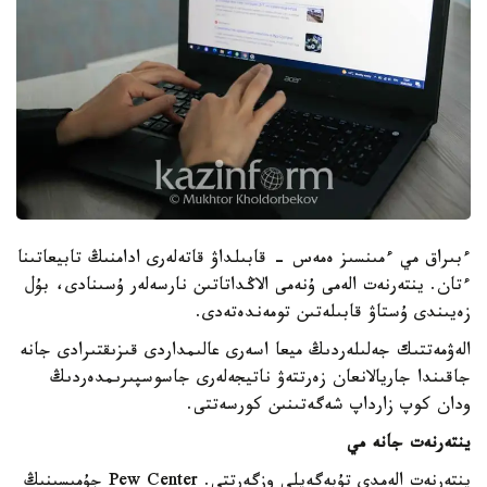
ءبىراق مي ءمىنسىز ەمەس - قابىلداۋ قاتەلەرى ادامنىڭ تابيعاتىنا
ءتان. ينتەرنەت الەمى ۇنەمى الاڭداتاتىن نارسەلەر ۇسىنادى، بۇل
زەيىندى ۇستاۋ قابىلەتىن تومەندەتەدى.
الەۋمەتتىك جەلىلەردىڭ ميعا اسەرى عالىمداردى قىزىقتىرادى جانە
جاقىندا جاريالانعان زەرتتەۋ ناتيجەلەرى جاسوسپىرىمدەردىڭ
ودان كوپ زارداپ شەگەتىنىن كورسەتتى.
ينتەرنەت جانە مي
ينتەرنەت الەمدى تۇبەگەيلى وزگەرتتى. Pew Center جۇمىسىنىڭ