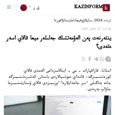
KAZINFORM
ق ز
ترەند:
2026-سايلاۋ
وقيعا
تاعايىنداۋ
اقوردا
14:40, 13 قاڭتار 2023
ينتەرنەت پەن الەۋمەتتىك جەلىلەر ميعا قالاي اسەر
ەتەدى؟
استانا. قازاقپارات - مي - اينالامىزداعى الەمدى قالاي
كورەتىنىمىزگە، قانداي ەموتسيالاردى باستان كەشىرەتىنىمىزگە
جانە بەلگىلى ءبىر جاعدايلاردا ءوزىمىزدى قالاي ۇستايتىنىمىزعا
جاۋاپ بەرەدى.