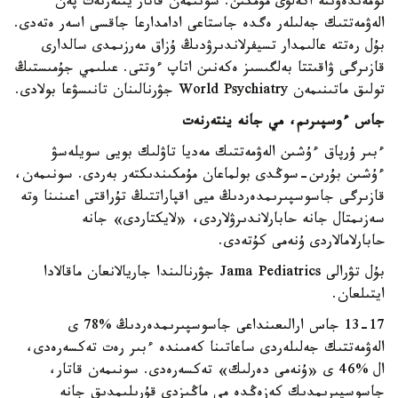
تومەندەۋىنە اكەلۋى مۇمكىن. سونىمەن قاتار ينتەرنەت پەن
الەۋمەتتىك جەلىلەر ەگدە جاستاعى ادامدارعا جاقسى اسەر ەتەدى.
بۇل رەتتە عالىمدار تسيفرلاندىرۋدىڭ ۇزاق مەرزىمدى سالدارى
قازىرگى ۋاقىتتا بەلگىسىز ەكەنىن اتاپ ءوتتى. عىلىمي جۇمىستىڭ
تولىق ماتىنىمەن World Psychiatry جۋرنالىنان تانىسۋعا بولادى.
جاس ءوسپىرىم، مي جانە ينتەرنەت
ءبىر ۇرپاق ءۇشىن الەۋمەتتىك مەديا تاۋلىك بويى سويلەسۋ
ءۇشىن بۇرىن-سوڭدى بولماعان مۇمكىندىكتەر بەردى. سونىمەن،
قازىرگى جاسوسپىرىمدەردىڭ ميى اقپاراتتىڭ تۇراقتى اعىنىنا وتە
سەزىمتال جانە حابارلاندىرۋلاردى، «لايكتاردى» جانە
حابارلامالاردى ۇنەمى كۇتەدى.
بۇل تۋرالى Jama Pediatrics جۋرنالىندا جاريالانعان ماقالادا
ايتىلعان.
13-17 جاس ارالىعىنداعى جاسوسپىرىمدەردىڭ %78 ى
الەۋمەتتىك جەلىلەردى ساعاتىنا كەمىندە ءبىر رەت تەكسەرەدى،
ال %46 ى «ۇنەمى دەرلىك» تەكسەرەدى. سونىمەن قاتار،
جاسوسپىرىمدىك كەزەڭدە مي ماڭىزدى قۇرىلىمدىق جانە