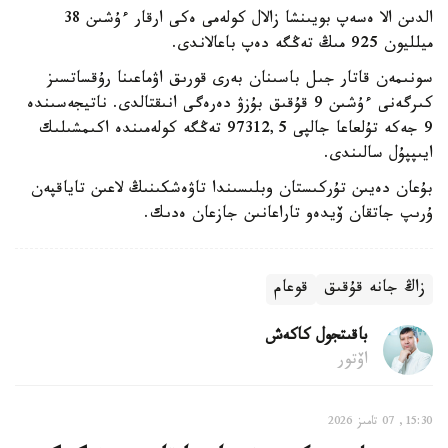
الدىن الا ەسەپ بويىنشا زالال كولەمى ەكى ارقار ءۇشىن 38
ميلليون 925 مىڭ تەڭگە دەپ باعالاندى.
سونىمەن قاتار جىل باسىنان بەرى قورىق اۋماعىنا رۇقساتسىز
كىرگەنى ءۇشىن 9 قۇقىق بۇزۋ دەرەگى انىقتالدى. ناتيجەسىندە
9 جەكە تۇلعاعا جالپى 97312,5 تەڭگە كولەمىندە اكىمشىلىك
ايىپپۇل سالىندى.
بۇعان دەيىن تۇركىستان وبلىسىندا تاۋەشكىنىڭ لاعىن تاياقپەن
ۇرىپ جاتقان ۆيدەو تاراعانىن جازعان ەدىك.
زاڭ جانە قۇقىق
قوعام
باقىتجول كاكەش
اۆتور
15:30, 07 تامىز 2026