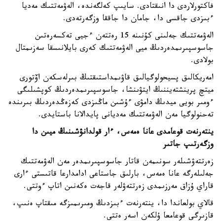
فاكتورلاردى دا انىقتادى. سايىپ كەلگەندە، الەۋمەتتىك مەديا
ءبىزدى جاقسى دا، جامان دا جاققا وزگەرتەدى.
الەۋمەتتىك جەلىنى كۇنىنە 15 رەتتەن ءجيى تەكسەرەتىن
جاسوسپىرىمدەردىڭ ميى الەۋمەتتىك كەرى بايلانىسقا سەزىمتال
بولادى.
امەريكالىق پسيحولوگيالىق قاۋىمداستىقتىڭ بىرلەسكەن اۆتورى
ميتچ پرينشتەيننىڭ ايتۋىنشا، جاسوسپىرىمدەردىڭ كوپشىلىگى
ءومىر بويى ميدىڭ دامۋى ءۇشىن ماڭىزدى كەزەڭدەردىڭ بىرىندە
تەحنولوگيا مەن الەۋمەتتىك مەديانى پايدالانا باستايدى.
ينتەرنەت قوعامدى عانا ەمەس، ءار قولدانۋشىنىڭ ميىن دا
وزگەرتىپ جاتىر
زەرتتەۋشىلەر سونىمەن قاتار جاسوسپىرىمدەر مەن الەۋمەتتىك
جەلىلەرگە عانا ەمەس، بارلىق جاستاعى ادامدارعا قاتىستى ءارى
قاراي ۇزاق مەرزىمدى زەرتتەۋلەر قاجەت ەكەنىن اتاپ ءوتتى.
قالاي بولعاندا دا، ينتەرنەت ءبىزدىڭ ومىرىمىزگە مىقتاپ ەنىپ،
قازىرگى قوعامعا ۇلكەن اسەر ەتتى.