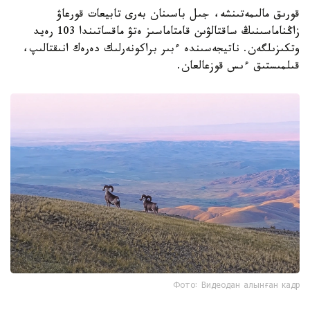
قورىق مالىمەتىنشە، جىل باسىنان بەرى تابيعات قورعاۋ
زاڭناماسىنىڭ ساقتالۋىن قامتاماسىز ەتۋ ماقساتىندا 103 رەيد
وتكىزىلگەن. ناتيجەسىندە ءبىر براكونەرلىك دەرەك انىقتالىپ،
قىلمىستىق ءىس قوزعالعان.
Фото: Видеодан алынған кадр