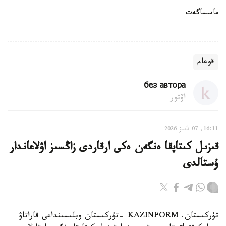
ماسساگەت
قوعام
без автора
اۆتور
16:11, 07 تامىز 2026
قىزىل كىتاپقا ەنگەن ەكى ارقاردى زاڭسىز اۋلاعاندار
ۇستالدى
تۇركىستان. KAZINFORM -تۇركىستان وبلىسىنداعى قاراتاۋ