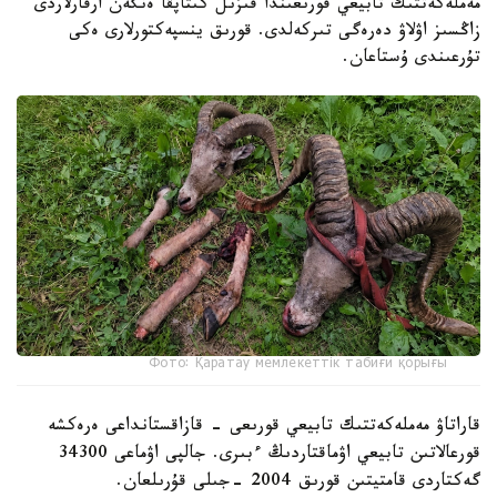
مەملەكەتتىك تابيعي قورىعىندا قىزىل كىتاپقا ەنگەن ارقارلاردى
زاڭسىز اۋلاۋ دەرەگى تىركەلدى. قورىق ينسپەكتورلارى ەكى
تۇرعىندى ۇستاعان.
Фото: Қаратау мемлекеттік табиғи қорығы
قاراتاۋ مەملەكەتتىك تابيعي قورىعى - قازاقستانداعى ەرەكشە
قورعالاتىن تابيعي اۋماقتاردىڭ ءبىرى. جالپى اۋماعى 34300
گەكتاردى قامتيتىن قورىق 2004 -جىلى قۇرىلعان.