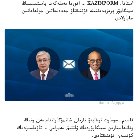
استانا. KAZINFORM - اقوردا مەملەكەت باسشىسىنىڭ
سينگاپۋر پرەزيدەنتىنە قۇتتىقتاۋ جەدەلحاتىن جولداعانىن
حابارلادى.
Фото: Ақорда
قاسىم-جومارت توقايەۆ تارمان شانمۋگاراتنام مەن ونىڭ
وتانداستارىن سينگاپۋردىڭ ۇلتتىق مەيرامى - تاۋەلسىزدىك
كۇنىمەن قۇتتىقتادى.