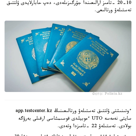
10-20 -تامىز ارالىعىندا جۇرگىزىلەدى، دەپ حابارلايدى ۇلتتىق
تەستىلەۋ ورتالىعى.
Фото: Polisia.kz
ءوتىنىشتى ۇلتتىق تەستىلەۋ ورتالىعىنىڭ app.testcenter.kz
سايتى نەمەسە UTO ءموبيلدى قوسىمشاسى ارقىلى بەرۋگە
بولادى. تەستىلەۋ 22 -تامىزدا وتەدى.