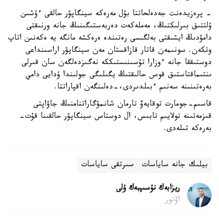
- پرەزيدەنت جەدەلحاتتا بۇل مەرەكە سينگاپۋر حالقى ءۇشىن
ۇلتتىق بىرلىكتىڭ، مەملەكەت دەربەستىگىنىڭ جانە ورنىقتى
دامۋدىڭ ايشىقتى بەلگىسى رەتىندە ەرەكشە مانگە يە ەكەنىن اتاپ
وتكەن. سونىمەن قاتار قازاقستان مەن سينگاپۋر اراسىنداعى
دوستىققا جانە ءوزارا تۇسىنىستىككە نەگىزدەلگەن سان قىرلى
ىنتىماقتاستىق قوس حالىقتىڭ يگىلىگى جولىندا ۇدايى دامي
بەرەتىنىنە سەنىم ءبىلدىردى،-دەلىنگەن اقپاراتتا.
قاسىم-جومارت توقايەۆ تارمان شانمۋگاراتنامنىڭ جاۋاپتى
قىزمەتىنە تولايىم تابىس، ال دوستاس سينگاپۋر حالقىنا قۇت-
بەرەكە تىلەدى.
بيلىك جانە ساياسات
سىرتقى ساياسات
ريزابەك نۇسىپبەك ۇلى
اۆتور