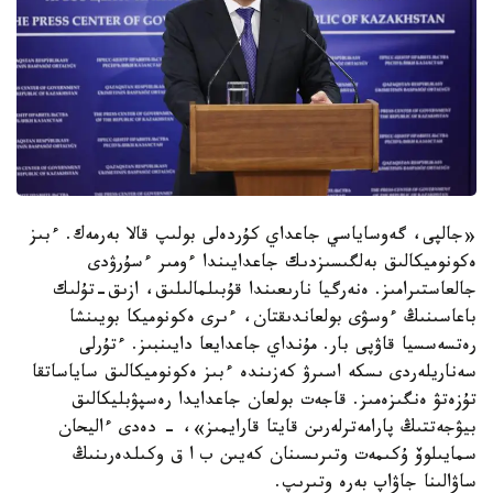
«جالپى، گەوساياسي جاعداي كۇردەلى بولىپ قالا بەرمەك. ءبىز
ەكونوميكالىق بەلگىسىزدىك جاعدايىندا ءومىر ءسۇرۋدى
جالعاستىرامىز. ەنەرگيا نارىعىندا قۇبىلمالىلىق، ازىق-تۇلىك
باعاسىنىڭ ءوسۋى بولعاندىقتان، ءىرى ەكونوميكا بويىنشا
رەتسەسسيا قاۋپى بار. مۇنداي جاعدايعا دايىنبىز. ءتۇرلى
سەناريلەردى ىسكە اسىرۋ كەزىندە ءبىز ەكونوميكالىق ساياساتقا
تۇزەتۋ ەنگىزەمىز. قاجەت بولعان جاعدايدا رەسپۋبليكالىق
بيۋجەتتىڭ پارامەترلەرىن قايتا قارايمىز»، - دەدى ءاليحان
سمايىلوۆ ۇكىمەت وتىرىسىنان كەيىن ب ا ق وكىلدەرىنىڭ
ساۋالىنا جاۋاپ بەرە وتىرىپ.