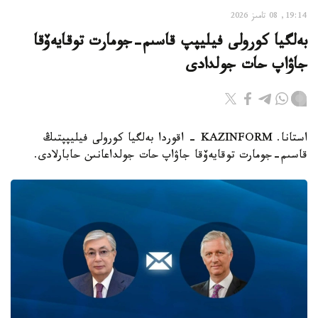
19:14, 08 تامىز 2026
بەلگيا كورولى فيليپپ قاسىم-جومارت توقايەۆقا
جاۋاپ حات جولدادى
استانا. KAZINFORM - اقوردا بەلگيا كورولى فيليپپتىڭ
قاسىم-جومارت توقايەۆقا جاۋاپ حات جولداعانىن حابارلادى.