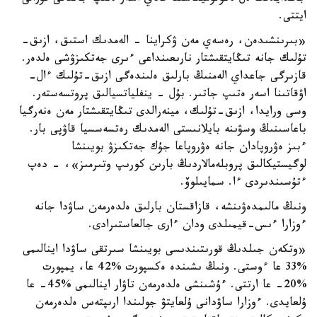
ايتتى.
«بىرىنشىدەن، رەسەي مەن ۋكراينا - الەمدىك استىق، ازىق-
تۇلىك جانە تىڭايتقىشتار نارىعىنداعى ءىرى جەتكىزۋشى ەلدەر.
قازىرگى جاعداي الەمنىڭ بارلىق ەلىندەگى ازىق-تۇلىك ءال-
اۋقاتىنا اسەر ەتىپ جاتىر. بۇل - ينفلياتسيالىق پروتسەستەر.
وسى ورايدا، ازىق-تۇلىك، مينەرالدى تىڭايتقىشتار مەن ەنەرگيا
باعاسىنىڭ وسۋىنە بايلانىستى الەمدىك رەتسەسسيا قاۋپى بار.
ءبىز ەۋروپادان جانە ەۋروپاعا جۇك جەتكىزۋ بويىنشا
لوگيستيكالىق پروبلەمالاردىڭ بارىن كورىپ وتىرمىز»، - دەپ
ءتۇسىندىردى ءا. سمايىلوۆ.
ونىڭ مالىمدەۋىنشە، قازاقستان بارلىق ەلدەرمەن ساۋدا جانە
ءوزارا ءىس-قيمىلدى ودان ءارى جالعاستىرادى.
«وتكەن جىلدىڭ قورىتىندىسى بويىنشا سىرتقى ساۋدا اينالىمى
%33 عا ءوستى. ونىڭ ىشىندە ەكسپورت %42 عا، يمپورت
%20- عا ارتتى. ءۇشىنشى ەلدەرمەن تاۋار اينالىمى %45- عا
ۇلعايدى. ءوزارا ساۋدانى ۇلعايتۋ جولىندا ارىپتەس ەلدەرمەن