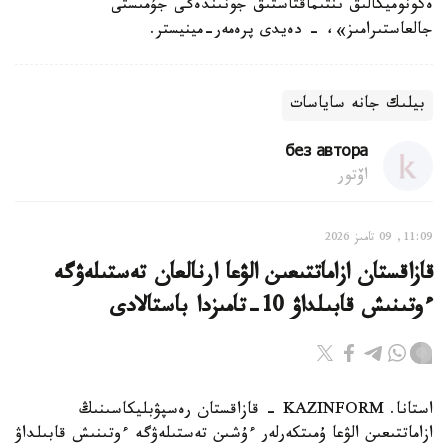
ەكونوميكالىق ىنتىماقتاستىق جونىندەگى جۇمىستى
جالعاستىرامىز»، - دەيدى پرەمەر-مينيستر.
بيلىك جانە ساياسات
без автора
اۆتور
11:09, 09 تامىز 2026
قازاقستان ازاماتتىعىن الۋعا ارنالعان تەستىلەۋگە
ءوتىنىش قابىلداۋ 10-تامىزدا باستالادى
استانا. KAZINFORM - قازاقستان رەسپۋبليكاسىنىڭ
ازاماتتىعىن الۋعا ۇمىتكەرلەر ءۇشىن تەستىلەۋگە ءوتىنىش قابىلداۋ