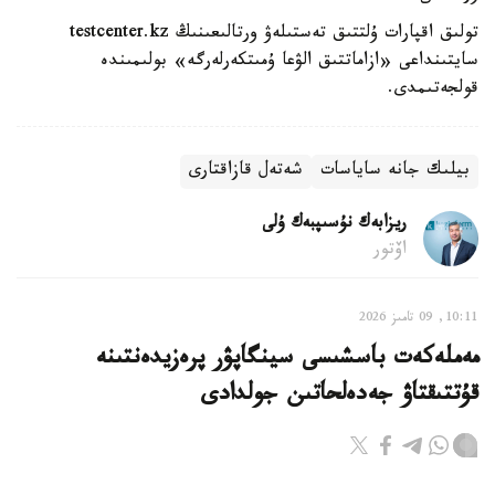
تولىق اقپارات ۇلتتىق تەستىلەۋ ورتالىعىنىڭ testcenter.kz
سايتىنداعى «ازاماتتىق الۋعا ۇمىتكەرلەرگە» بولىمىندە
قولجەتىمدى.
بيلىك جانە ساياسات
شەتەل قازاقتارى
ريزابەك نۇسىپبەك ۇلى
اۆتور
10:11, 09 تامىز 2026
مەملەكەت باسشىسى سينگاپۋر پرەزيدەنتىنە
قۇتتىقتاۋ جەدەلحاتىن جولدادى