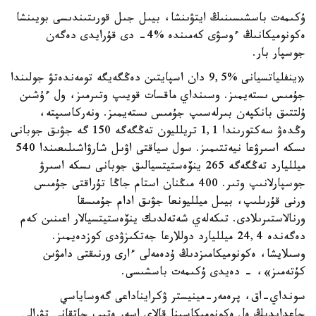
ۇكىمەت باسشىسىنىڭ ايتۋىنشا، بيىل جىل قورىتىندىسى بويىنشا
ەكونوميكانىڭ ءوسۋى كەمىندە %4- دى قۇرايدى دەگەن
جوسپار بار.
«ينفلياتسيانى %9,5 دان اسپايتىن دەڭگەيگە تومەندەتۋ جولىندا
جۇمىس ىستەيمىز. وسىنداي ماقسات قويىپ وتىرمىز، ول ءۇشىن
ۇلتتىق بانكپەن بىرلەسىپ جۇمىس ىستەيمىز. ونەركاسىپتە،
وڭدەۋ سەكتورىندا 1,1 تريلليون تەڭگەگە 150 گە جۋىق جوبانى
ىسكە اسىرۋعا نيەتتىمىز. سول سياقتى اۋىل شارۋاشىلىعىندا 540
ميلليارد تەڭگەگە 265 ينۆەستيتسيالىق جوبانى ىسكە اسىرۋ
جوسپارلانىپ وتىر. 400 مىڭنان استام جاڭا تۇراقتى جۇمىس
ورنى قۇرىلىپ، بيىل ميلليونعا جۋىق ادام جۇمىسقا
ورنالاستىرىلادى. تىكەلەي شەتەلدىك ينۆەستيتسيالار اعىنىن كەم
دەگەندە 24,4 ميلليارد دوللارعا جەتكىزۋدى كوزدەيمىز.
وسىلايشا، ەكونوميكامىزدىڭ ۇدەمەلى ءارى ورنىقتى دامۋىن
كۇتەمىز»، - دەيدى ۇكىمەت باسشىسى.
سونداي-اق، پرەمەر-مينيستر ۋكرايناداعى گەوساياسي
جاعدايدىڭ ەل ەكونوميكاسىنا قالاي اسەر ەتىپ جاتقانى تۋرالى