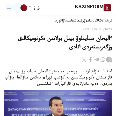
KAZINFORM
ق ز
ترەند:
2026-سايلاۋ
وقيعا
تاعايىنداۋ
اقوردا
16:59, 11 قاڭتار 2023
ءاليحان سمايىلوۆ بيىل بولاتىن ەكونوميكالىق
وزگەرىستەردى اتادى
استانا. قازاقپارات - پرەمەر-مينيستر ءاليحان سمايىلوۆ «بيىل
قازاقستان ەكونوميكاسىن نە كۇتىپ تۇر؟» دەگەن ساۋالعا جاۋاپ
بەردى، دەپ حابارلايدى قازاقپارات ءتىلشىسى.