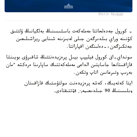
Фото: Ақорда
- كورول جەدەلحاتتا مەملەكەت باسشىسىنىڭ بەلگيانىڭ ۇلتتىق
كۇنىنە وراي بىلدىرگەن جىلى لەبىزىنە شىنايى ريزاشىلىعىن
جەتكىزگەن،-دەلىنگەن اقپاراتتا.
سونداي-اق كورول فيليپپ بيىل پرەزيدەنتتىڭ شاقىرۋى بويىنشا
قازاقستانعا جاسايتىن الداعى مەملەكەتتىك ساپارىنا ەرەكشە ءمان
بەرىپ وتىرعانىن اتاپ وتكەن.
ايتا كەتەيىك، كەشە پرەزيدەنت سولتۇستىك قازاقستان
وبلىسىنىڭ 90 جىلدىعىمەن قۇتتىقتادى.
بيلىك جانە ساياسات
ريزابەك نۇسىپبەك ۇلى
اۆتور