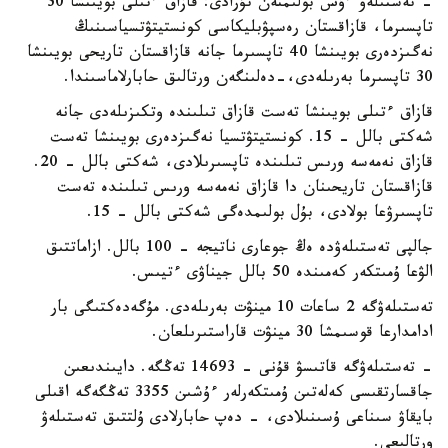
- تەستىلەۋ ءۇش بولىمنەن تۇرادى: قازاق ءتىلى بويىنشا 30
تاپسىرما، قازاقستان رەسپۋبليكاسى كونستيتۋتسياسىنىڭ
نەگىزدەرى بويىنشا 40 تاپسىرما جانە قازاقستان تاريحى بويىنشا
30 تاپسىرما بەرىلەدى،-دەلىنگەن ورتالىق حابارلاماسىندا.
قازاق ءتىلى بويىنشا تەست قازاق تىلىندە وتكىزىلەدى جانە
شەكتى بالل - 15. كونستيتۋتسيا نەگىزدەرى بويىنشا تەست
قازاق نەمەسە ورىس تىلىندە تاپسىرىلادى، شەكتى بالل - 20.
قازاقستان تاريحىنان دا قازاق نەمەسە ورىس تىلىندە تەست
تاپسىرۋعا بولادى، بۇل بولىمدەگى شەكتى بالل - 15.
جالپى تەستىلەۋدە ەڭ جوعارى ناتيجە - 100 بالل. ازاماتتىق
الۋعا ۇمىتكەر كەمىندە 50 بالل جيناۋى ءتيىس.
تەستىلەۋگە 2 ساعات 10 مينۋت بەرىلەدى. مۇگەدەكتىگى بار
ادامدارعا قوسىمشا 30 مينۋت قاراستىرىلعان.
- تەستىلەۋگە قاتىسۋ قۇنى - 14693 تەڭگە. دايىندىعىن
جاقسارتقىسى كەلەتىن ۇمىتكەرلەر ءۇشىن 3355 تەڭگەگە اقىلى
بايقاۋ سىناعى ۇسىنىلادى، - دەپ حابارلادى ۇلتتىق تەستىلەۋ
ورتالىعى.