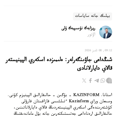
بيلىك جانە ساياسات
ريزابەك نۇسىپبەك ۇلى
اۆتور
09:12, 08 تامىز 2026
شىڭداعى جاۋىنگەرلەر: ەلىمىزدە اسكەري الپينيستەر
قالاي دايارلانادى
استانا. KAZINFORM - بۇگىن - حالىقارالىق الپينيزم كۇنى.
وسىعان وراي Kazinform ءتىلشىسى قازاقستان قارۋلى
كۇشتەرىندەگى اسكەري الپينيستەردىڭ قالاي دايارلاناتىنىن،
حالىقارالىق ارەناداعى جەتىستىكتەرىن جانە بۇل ماماندىقتىڭ