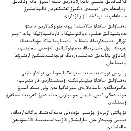
فلاگماندىق عىلىمي باعدارلامالاردى ىسكە اسىرۋ جانە وتاندىق
ازىرلەمەلەردى ءتيىمدى ەنگىزۋ تەتىكتەرىن قالىپتاستىرۋ
ماسەلەلەرىنە ەرەكشە نازار اۋداردى.
دەنساۋلىق ساقتاۋ سالاسىندا بيوتەحنولوگيالاردى دامىتۋ
مەديتسينالىق عىلىم، دياگنوستيكا، فارماتسيەۆتيكا جانە ءومىر
تۋرالى عىلىمداردىڭ باسقا دا باعىتتارىنا جاڭا مۇمكىندىك
بەرمەك. بۇل ەلىمىزدىڭ تەحنولوگيالىق الەۋەتىن نىعايتىپ،
زاماناۋي وتاندىق شەشىمدەردىڭ قولجەتىمدىلىگىن ارتتىرۋعا
باعىتتالعان.
وتىرىس قورىتىندىسىندا ستراتەگيا جوباسى قولداۋ تاپتى.
دەنساۋلىق ساقتاۋ مينيسترلىگىنە ۇسىنىستاردى قاراستىرىپ،
نەگىزدەلگەن باستامالاردى ستراتەگيا مەن ونى ىسكە اسىرۋ
جونىندەگى ءىس-قيمىل جوسپارىن جەتىلدىرۋ كەزىندە ەسكەرۋ
ۇسىنىلدى.
قۇجاتتى ازىرلەۋ جۇمىسى مۇددەلى مەملەكەتتىك ورگانداردىڭ،
عىلىمي ۇيىمدار مەن ساراپشىلار قاۋىمداستىعىنىڭ قاتىسۋىمەن
جالعاسادى.