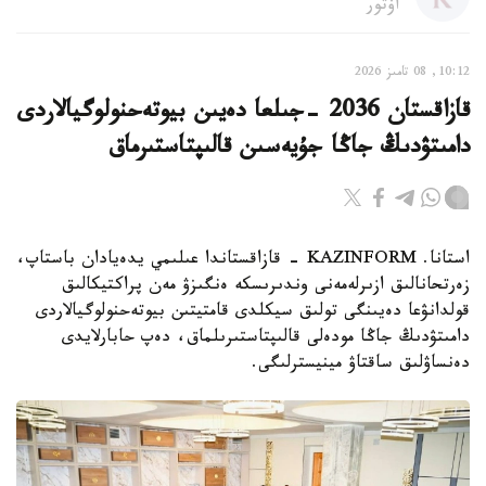
اۆتور
10:12, 08 تامىز 2026
قازاقستان 2036 -جىلعا دەيىن بيوتەحنولوگيالاردى
دامىتۋدىڭ جاڭا جۇيەسىن قالىپتاستىرماق
استانا. KAZINFORM - قازاقستاندا عىلىمي يدەيادان باستاپ،
زەرتحانالىق ازىرلەمەنى وندىرىسكە ەنگىزۋ مەن پراكتيكالىق
قولدانۋعا دەيىنگى تولىق سيكلدى قامتيتىن بيوتەحنولوگيالاردى
دامىتۋدىڭ جاڭا مودەلى قالىپتاستىرىلماق، دەپ حابارلايدى
دەنساۋلىق ساقتاۋ مينيسترلىگى.