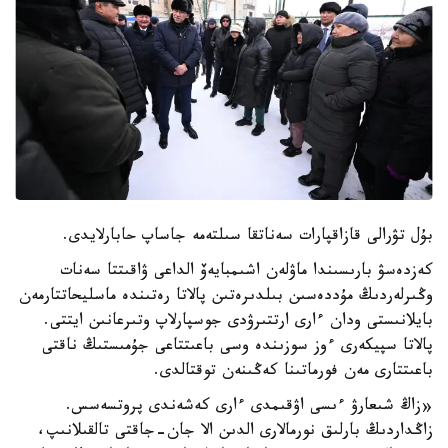
بۇل تۋرالى قازاقپارات سەناتقا سىلتەمە جاساپ حابارلايدى.
كەزدەسۋ بارىسىندا ماۋلەن اشىمبايەۆ الداعى ۋاقىتتا سەنات
وڭىرلەردىڭ مۇددەسىن بىلدىرەتىن پالاتا رەتىندە ماسليحاتتارمەن
بايلانىستى ودان ءارى ارتتىرۋدى جوسپارلاپ وتىرعانىن ايتتى.
پالاتا سپيكەرى ءوز سوزىندە وسى باعىتتاعى جۇمىستىڭ ناقتى
باعىتتارى مەن فورماتىنا كەڭىنەن توقتالدى.
«زاڭ شىعارۋ ءىسى اۋقىمدى ءارى كەشەندى پروتسەسس.
زاڭداردىڭ بارلىق نورمالارى الدىن الا جان-جاقتى تالقىلانىپ،