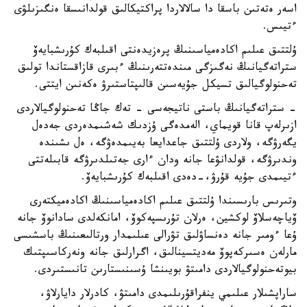
اسەر ەتەتىن باسقا دا سالالاردا پراكتيكالىق قولدانىسقا ەنگىزىلۋى
ءتيىس.
ۇلتتىق عىلىم اكادەمياسىنىڭ پرەزيدەنتى اقىلبەك كۇرىشبايەۆ
ستراتەگيانىڭ نەگىزگى مىندەتتەرىنىڭ ءبىرى قازاقستاندا تولىق
تەحنولوگيالىق تسيكل جۇيەسىن قالىپتاستىرۋ ەكەنىن ايتتى.
- ستراتەگيانىڭ باستى ناتيجەسى - تەك جاڭا تەحنولوگيالاردى
ازىرلەپ قانا قويماي، الەمدەگى ۇزدىك شەشىمدەردى جەدەل
يگەرۋگە، ولاردى ۇلتتىق جاعدايعا بەيىمدەۋگە، ەل ىشىندە
وندىرۋگە، قولدانۋعا جانە ودان ءارى جەتىلدىرۋگە قابىلەتتى
ءتيىمدى جۇيە قۇرۋ،-دەدى اقىلبەك كۇرىشبايەۆ.
وتىرىس بارىسىندا ۇلتتىق عىلىم اكادەمياسىنىڭ اكادەميكتەرى
ۆياچەسلاۆ لوكشين، ەرلان تۇرىسپەكوۆ، امانكەلدى سادانوۆ جانە
ۇعا ءومىر جانە دەنساۋلىق تۋرالى عىلىمدار ورتالىعىنىڭ باسشىسى
مارلەن ەسىركەپوۆ مەديتسينالىق، اگرارلىق جانە ونەركاسىپتىك
بيوتەحنولوگيالاردى دامىتۋ بويىنشا ۇسىنىستارىن تانىستىردى.
ساراپشىلار عىلىمي ينفراقۇرىلىمدى دامىتۋ، كادرلار دايارلاۋ،