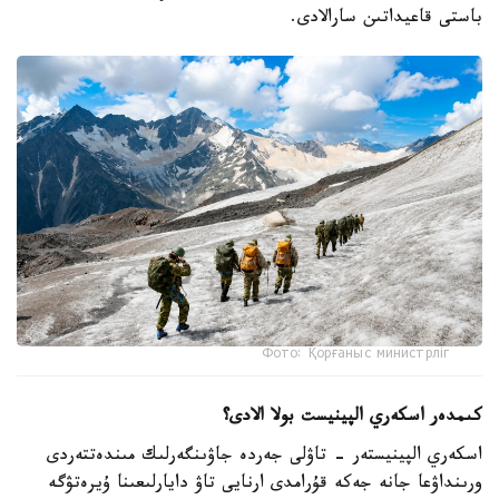
باستى قاعيداتىن سارالادى.
Фото: Қорғаныс министрліг
كىمدەر اسكەري الپينيست بولا الادى؟
اسكەري الپينيستەر - تاۋلى جەردە جاۋىنگەرلىك مىندەتتەردى
ورىنداۋعا جانە جەكە قۇرامدى ارنايى تاۋ دايارلىعىنا ۇيرەتۋگە