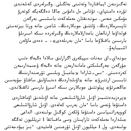
نەگىزىنەن ايماقتاردا وتەتىنى بەلگىلى. وڭىرلەردى كەشەندى
تۇردە دامىتپاي، تۇتاس ەل دامۋىن جاڭا دەڭگەيگە كوتەرۋ
مۇمكىن ەمەس. سوندىقتان مەملەكەت باسشىسى بەرگەن
تاپسىرمالاردىڭ، ۇلتتىق جوبالاردىڭ، شاعىن جانە ورتا بيزنەستى
قولداۋعا ارنالعان باعدارلامالاردىڭ وڭىرلەردە ىسكە اسىرىلۋ
بارىسىن باقىلاۋعا باسا ءمان بەرىلەدى»، - دەدى ماۋلەن
اشىمبايەۆ.
سونداي-اق سەنات سپيكەرى اگرارلىق سالادا ەڭبەك ەتىپ
جۇرگەن جەرگىلىكتى ماماندارمەن جانە ەڭبەك ۇجىمدارىمەن
كەزدەستى. ءىس-شارادا «جامبىل وبلىسى تۇرعىندارىنىڭ
تابىسىن ارتتىرۋ» جانە «اۋىلداردىڭ دەنساۋلىق ساقتاۋ جۇيەسىن
جاڭعىرتۋ» پيلوتتىق جوبالارىن ىسكە اسىرۋ بارىسى تالقىلاندى.
«پرەزيدەنتىمىز اۋىل شارۋاشىلىعىن جانە اۋىلدىق اۋماقتاردى
دامىتۋعا ۇنەمى باسا ءمان بەرىپ كەلەدى. اۋىل شارۋاشىلىعى
كووپەراتسياسىن دامىتۋعا ۇلكەن كوڭىل بولىنەدى. الداعى
جىلداردا مەملەكەت تاراپىنان وسى ماقساتقا 1 تريلليون تەڭگە
بولىنەدى. ول 1 ميلليون اۋىل تۇرعىنىن قامتيدى. ءبىز بيۋدجەتتى