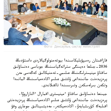
Фото: Денсаулық сақтау министрлігі
قازاقستان رەسپۋبليكاسىندا بيوتەحنولوگيالاردى دامىتۋدىڭ
2036-جىلعا دەيىنگى ستراتەگياسىنىڭ جوباسى دەنساۋلىق
ساقتاۋ مينيسترلىگىنىڭ عىلىمي-تەحنيكالىق كەڭەسى مەن
پرەزيدەنت جانىنداعى ۇلتتىق عىلىم اكادەمياسىنىڭ الماتىدا
وتكەن بىرلەسكەن وتىرىسىندا تالقىلاندى.
جيىنعا دەنساۋلىق ساقتاۋ ءمينيسترى اقمارال ءالنازاروۆا،
پرەزيدەنت جانىنداعى ۇلتتىق عىلىم اكادەمياسىنىڭ پرەزيدەنتى
اقىلبەك كۇرىشبايەۆ، اكادەميكتەر، مەديتسينالىق جوعارى وقۋ