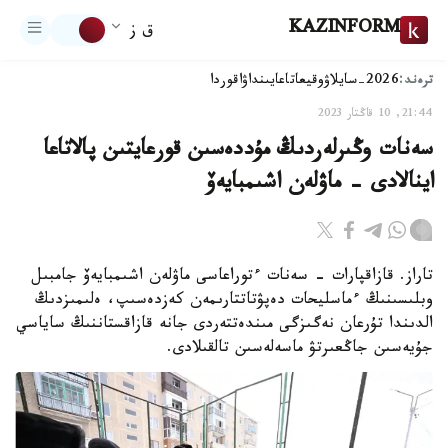
KAZINFORM
ق ز
ترەند:
2026-سايلاۋ
وقيعا
تاعايىنداۋ
اقوردا
21:44, 10 قاڭتار 2023
سەنات وڭىرلەردىڭ مۇددەسىن قورعايتىن پالاتاعا
اينالادى - ماۋلەن اشىمبايەۆ
تاراز. قازاقپارات - سەنات ءتوراعاسى ماۋلەن اشىمبايەۆ جامبىل
وبلىسىنىڭ ءماسليحات دەپۋتاتتارىمەن كەزدەسىپ، ەلىمىزدىڭ
الدىندا تۇرعان نەگىزگى مىندەتتەردى جانە قازاقستاننىڭ ساياسي
جۇيەسىن جاڭعىرتۋ ماسەلەسىن تالقىلادى.