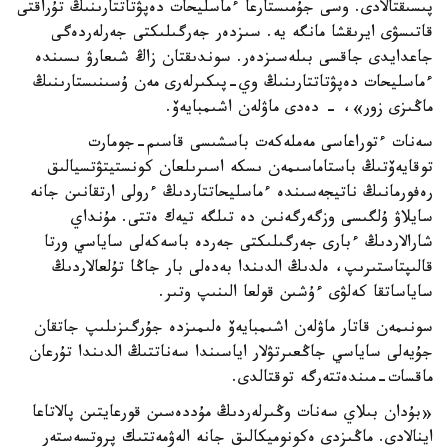
پىسىقتالادى. وسى جۇمىستارعا ءماسليحات دەپۋتاتتارىنىڭ تۇراقتى
قاتىسۋى ايرىقشا مانگە يە. سىزدەر جەرگىلىكتى جەرلەردەگى
جاعدايدى جاقسى بىلەسىزدەر. سوندىقتان زاڭ شىعارۋ ىسىندە
ءماسليحات دەپۋتاتتارىنىڭ وي-پىكىرلەرى مەن ۇسىنىستارىنىڭ
ماڭىزى زور»، - دەدى ماۋلەن اشىمبايەۆ.
سەنات ءتوراعاسى مەملەكەت باسشىسى قاسىم-جومارت
توقايەۆتىڭ باستاماسىمەن ىسكە اسىرىلعان كونستيتۋتسيالىق
رەفورمانىڭ ناتيجەسىندە ءماسليحاتتاردىڭ ءرولى ارتقانىن جانە
سايلاۋ ۇلگىسى وزگەرگەنىن دە تىلگە تيەك ەتتى. مۇنداي
شارالاردىڭ ءبارى جەرگىلىكتى جەردە باسەكەلى ساياسي ورتا
قالىپتاستىرىپ، ەلدىڭ الدىندا بەدەلى بار جاڭا تۇلعالاردىڭ
ساياساتقا كەلۋى ءۇشىن قولعا الىنىپ وتىر.
سونىمەن قاتار ماۋلەن اشىمبايەۆ ەلىمىزدە جۇرگىزىلىپ جاتقان
جۇيەلى ساياسي جاڭعىرتۋلار اياسىندا سەناتتىڭ الدىندا تۇرعان
ماقسات-مىندەتتەرگە توقتالدى.
«بۇدان بىلاي سەنات وڭىرلەردىڭ مۇددەسىن قورعايتىن پالاتاعا
اينالادى. ماڭىزدى ەكونوميكالىق جانە الەۋمەتتىك پروتسەستەر