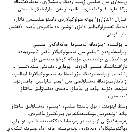
ورىندارى مەن عىلىمي ۇيىمداردىڭ باسشىلارى، مەملەكەتتىك
ورگانداردىڭ وكىلدەرى، عالىمدار مەن ساراپشىلار قاتىستى.
اقمارال ءالنازاروۆا بيوتەحنولوگيالاردى دامىتۋ عىلىممەن قاتار،
ەلدىڭ تەحنولوگيالىق دامۋى ءۇشىن دە ماڭىزدى باعىت ەكەنىن
اتاپ ءوتتى.
- بۇگىندە ءبىزدىڭ الدىمىزدا جەكەلەگەن عىلىمي
ازىرلەمەلەردەن ءبىلىم مەن تەحنولوگيالار ناقتى تاجىريبەدە
قولدانىلاتىن تولىققاندى جۇيەگە كوشۋ مىندەتى تۇر.
قازاقستاننىڭ عىلىمي الەۋەتى جوعارى. ەندىگى مىندەتىمىز -
وتاندىق ازىرلەمەلەردىڭ سۇرانىسقا يە تەحنولوگيالارعا اينالىپ،
ازاماتتارىمىزدىڭ دەنساۋلىعى مەن ءومىر ساپاسىن جاقسارتۋعا
قىزمەت ەتۋىنە جاعداي جاساۋ،-دەدى دەنساۋلىق ساقتاۋ
ءمينيسترى.
ونىڭ ايتۋىنشا، بۇل باعىتتا عىلىم، ءبىلىم، دەنساۋلىق ساقتاۋ
جانە ءوندىرىس مۇمكىندىكتەرىن بىرىكتىرۋ ماڭىزدى.
پەرسپەكتيۆالى ازىرلەمەلەر زەرتحانا دەڭگەيىندە قالىپ قويماي،
دياگنوستيكادا، ەمدەۋدە، وندىرىستە جانە ادام ومىرىنە تىكەلەي