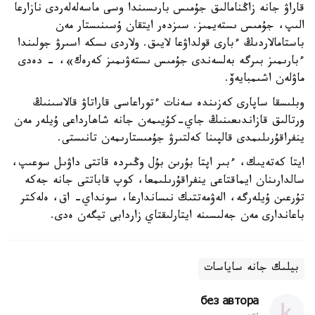
قاراۋ جانە زاڭنامالىق جۇمىس بارىسىندا وسى ماسەلەلەردى نازارعا
الىپ، جۇمىس ىستەيمىز. سىزدەر ايتقان ۇسىنىستار مەن
باستامالاردىڭ ءبارى قولداۋعا لايىق. ولاردى ىسكە اسىرۋ جولىندا
ءبارىمىز بىرگە بەلسەندى جۇمىس ىستەۋىمىز كەرەك»، - دەدى
ماۋلەن اشىمبايەۆ.
وبلىسقا ساپارى كەزىندە سەنات ءتوراعاسى قاراتاۋ قالاسىنىڭ
ورتالىق قازاندىعىنىڭ جاي-كۇيىمەن جانە شاھارداعى ۇيلەر مەن
ينفراقۇرىلىمدى قالپىنا كەلتىرۋ جۇمىستارىمەن تانىستى.
ايتا كەتەيىك، ءبىر اپتا بۇرىن بۇل وڭىردە قاتتى داۋىل سوعىپ،
سالدارىنان ايماقتاعى ينفراقۇرىلىمعا، كوپ قاباتتى جانە جەكە
تۇرعىن ۇيلەرگە، الەۋمەتتىك نىساندارعا، سونداي- اق، ەلەكتر
باعاندارى مەن جەلىسىنە ايتارلىقتاي زاردابى تيگەن ەدى.
بيلىك جانە ساياسات
без автора