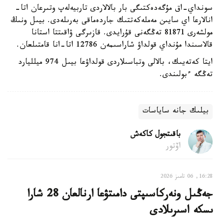
سونداي-اق مۇگەدەكتىگى بار بالالاردى تاربيەلەپ وتىرعان اتا-
انالارعا اي سايىن مەملەكەتتىك جاردەماقى بەرىلەدى. بيىل ونىڭ
مولشەرى 81871 تەڭگەنى قۇرايدى. قازىرگى ۋاقىتتا استانا
قالاسىندا مۇنداي قولداۋ شاراسىمەن 12786 اتا-انا قامتىلعان.
ايتا كەتەيىك، بالالى وتباسىلاردى قولداۋعا بيىل 974 ميلليارد
تەڭگە ءبولىندى.
بيلىك جانە ساياسات
باقىتجول كاكەش
اۆتور
16:28, 06 تامىز 2026
جەڭىل ونەركاسىپتى دامىتۋعا ارنالعان 28 شارا
ىسكە اسىرىلادى