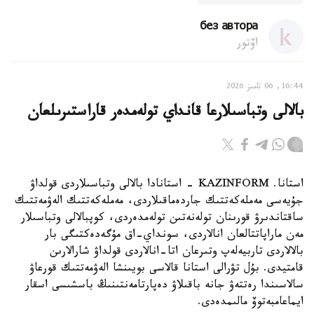
без автора
اۆتور
16:44, 06 تامىز 2026
بالالى وتباسىلارعا قانداي تولەمدەر قاراستىرىلعان
استانا. KAZINFORM - استانادا بالالى وتباسىلاردى قولداۋ
جۇيەسى مەملەكەتتىك جاردەماقىلاردى، مەملەكەتتىك الەۋمەتتىك
ساقتاندىرۋ قورىنان تولەنەتىن تولەمدەردى، كوپبالالى وتباسىلار
مەن ماراپاتتالعان انالاردى، سونداي-اق مۇگەدەكتىگى بار
بالالاردى تاربيەلەپ وتىرعان اتا-انالاردى قولداۋ شارالارىن
قامتيدى. بۇل تۋرالى استانا قالاسى بويىنشا الەۋمەتتىك قورعاۋ
سالاسىندا رەتتەۋ جانە باقىلاۋ دەپارتامەنتىنىڭ باسشىسى اسقار
ايماعامبەتوۆ مالىمدەدى.