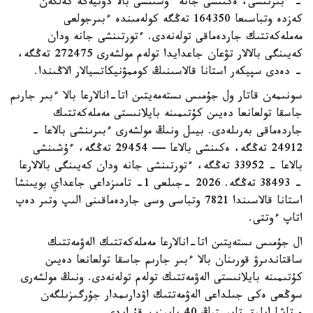
- ءبىرىنشى، ەكىنشى جانە ءۇشىنشى بالا دۇنيەگە كەلگەن
كەزدە وتباسىعا 164350 تەڭگە كولەمىندە ءبىرجولعى
مەملەكەتتىك جاردەماقى تولەنەدى. ءتورتىنشى جانە ودان
كەيىنگى بالالار تۋعان جاعدايدا تولەم مولشەرى 272475 تەڭگە،
- دەدى سپيكەر استانا قالاسىنىڭ كوممۋنيكاتسيالار الاڭىندا.
سونىمەن قاتار ول جۇمىس ىستەمەيتىن اتا-انالارعا بالا ءبىر جارىم
جاسقا تولعانعا دەيىن كۇتىمىنە بايلانىستى مەملەكەتتىك
جاردەماقى بەرىلەدى. بيىل ونىڭ مولشەرى ءبىرىنشى بالاعا -
24912 تەڭگە، ەكىنشى بالاعا — 29454 تەڭگە، ءۇشىنشى
بالاعا - 33952 تەڭگە، ءتورتىنشى جانە ودان كەيىنگى بالالارعا
- 38493 تەڭگە. 2026 -جىلعى 1- تامىزداعى جاعداي بويىنشا
استانا قالاسىندا 7821 وتباسى وسى جاردەماقىنى الىپ وتىر دەپ
اتاپ ءوتتى.
ال جۇمىس ىستەيتىن اتا-انالارعا مەملەكەتتىك الەۋمەتتىك
ساقتاندىرۋ قورىنان بالا ءبىر جارىم جاسقا تولعانعا دەيىن
كۇتىمىنە بايلانىستى الەۋمەتتىك تولەم تولەنەدى. ونىڭ مولشەرى
سوڭعى ەكى جىلداعى الەۋمەتتىك اۋدارىمدار جۇرگىزىلگەن