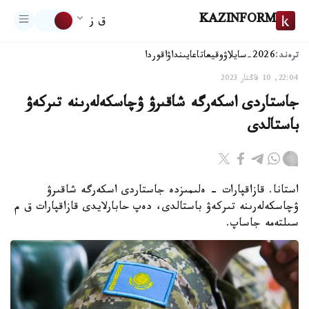
KAZINFORM
ق ز
ترەند:
2026-سايلاۋ
وقيعا
تاعايىنداۋ
اقوردا
22:04, 10 قاڭتار 2023
جاستاردى اسكەرگە شاقىرۋ ۋچاسكەلەرىنە تىركەۋ
باستالدى
استانا. قازاقپارات - ەلىمىزدە جاستاردى اسكەرگە شاقىرۋ
ۋچاسكەلەرىنە تىركەۋ باستالدى، دەپ حابارلايدى قازاقپارات ق م
سىلتەمە جاساپ.