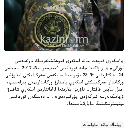
«اسكەري قىزمەت جانە اسكەري قىزمەتشىلەردىڭ مارتەبەسى
تۋرالى» ق ر زاڭىنا جانە قورعانىس ءمينيسترىنىڭ 2017 -جىلعى
24-قاڭتارداعى № 28 بۇيرىعىنا سايكەس جەرگىلىكتى اتقارۋشى
ورگاندار جەرگىلىكتى اسكەري باسقارۋ ورگاندارىمەن بىرلەسىپ،
جىل سايىن قاڭتار- ناۋرىز ايلارىندا ازاماتتاردى اسكەري شاقىرۋ
ۋچاسكەلەرىنە تىركەۋدى جۇرگىزەدى»، - دەلىنگەن قورعانىس
مينيسترلىگىنىڭ حابارلاماسىندا.
بيلىك جانە ساياسات