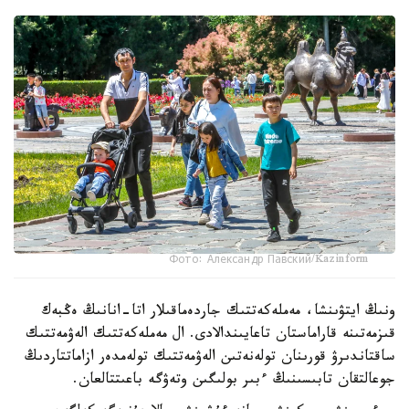
Фото: Александр Павский/Kazinform
ونىڭ ايتۋىنشا، مەملەكەتتىك جاردەماقىلار اتا-انانىڭ ەڭبەك
قىزمەتىنە قاراماستان تاعايىندالادى. ال مەملەكەتتىك الەۋمەتتىك
ساقتاندىرۋ قورىنان تولەنەتىن الەۋمەتتىك تولەمدەر ازاماتتاردىڭ
جوعالتقان تابىسىنىڭ ءبىر بولىگىن وتەۋگە باعىتتالعان.