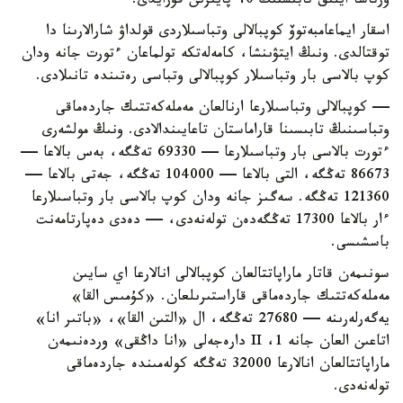
ورتاشا ايلىق تابىستىڭ 40 پايىزىن قۇرايدى.
اسقار ايماعامبەتوۆ كوپبالالى وتباسىلاردى قولداۋ شارالارىنا دا
توقتالدى. ونىڭ ايتۋىنشا، كامەلەتكە تولماعان ءتورت جانە ودان
كوپ بالاسى بار وتباسىلار كوپبالالى وتباسى رەتىندە تانىلادى.
— كوپبالالى وتباسىلارعا ارنالعان مەملەكەتتىك جاردەماقى
وتباسىنىڭ تابىسىنا قاراماستان تاعايىندالادى. ونىڭ مولشەرى
ءتورت بالاسى بار وتباسىلارعا — 69330 تەڭگە، بەس بالاعا —
86673 تەڭگە، التى بالاعا — 104000 تەڭگە، جەتى بالاعا —
121360 تەڭگە. سەگىز جانە ودان كوپ بالاسى بار وتباسىلارعا
ءار بالاعا 17300 تەڭگەدەن تولەنەدى، — دەدى دەپارتامەنت
باسشىسى.
سونىمەن قاتار ماراپاتتالعان كوپبالالى انالارعا اي سايىن
مەملەكەتتىك جاردەماقى قاراستىرىلعان. «كۇمىس القا»
يەگەرلەرىنە — 27680 تەڭگە، ال «التىن القا»، «باتىر انا»
اتاعىن العان جانە 1، II دارەجەلى «انا داڭقى» وردەنىمەن
ماراپاتتالعان انالارعا 32000 تەڭگە كولەمىندە جاردەماقى
تولەنەدى.