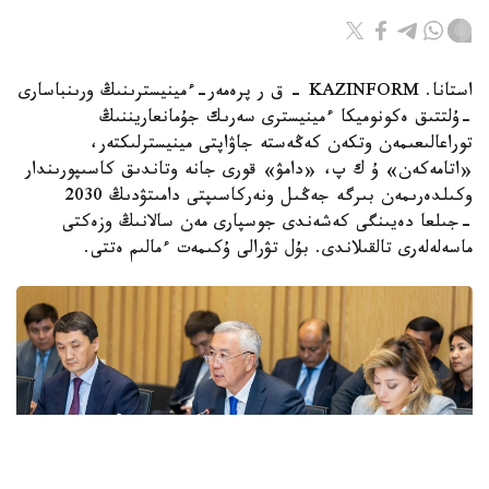
استانا. KAZINFORM - ق ر پرەمەر-ءمينيسترىنىڭ ورىنباسارى
-ۇلتتىق ەكونوميكا ءمينيسترى سەرىك جۇمانعاريننىڭ
توراعالىعىمەن وتكەن كەڭەستە جاۋاپتى مينيسترلىكتەر،
«اتامەكەن» ۇ ك پ، «دامۋ» قورى جانە وتاندىق كاسىپورىندار
وكىلدەرىمەن بىرگە جەڭىل ونەركاسىپتى دامىتۋدىڭ 2030
-جىلعا دەيىنگى كەشەندى جوسپارى مەن سالانىڭ وزەكتى
ماسەلەلەرى تالقىلاندى. بۇل تۋرالى ۇكىمەت ءمالىم ەتتى.