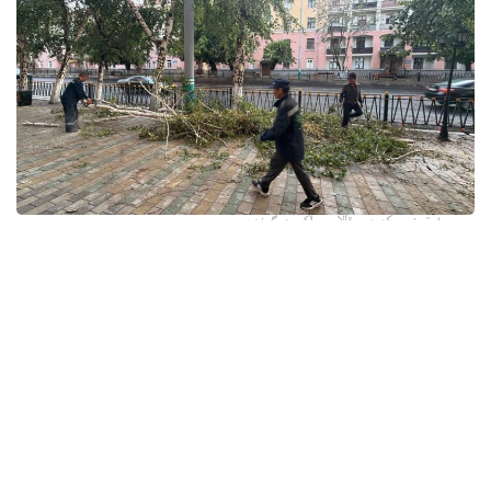
فوتو: وسكەمەن قالاسى اكىمدىگىنەن
قالا اكىمدىگىنىڭ مالىمەتىنشە، داۋىل كەزىندە ورتالىق
كوشەلەردە جەل 15 اعاشتى قۇلاتقان. ولاردىڭ ءبىرقاتارى جول
جيەگىندە تۇرعان اۆتوكولىكتەردىڭ ۇستىنە قۇلادى.
- قازىرگى ۋاقىتتا پوليتسياعا اعاشتاردىڭ قۇلاۋى سالدارىنان
كولىكتەرى زاقىمدانعان 17 اۆتوكولىك يەسىنەن ارىز ءتۇستى، -
دەپ حابارلادى شقو پوليتسيا دەپارتامەنتىنىڭ باسپا ءسوز
قىزمەتىنەن.