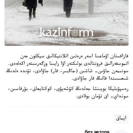
قازاقستان اۋماعىنا اسەر ەرەتىن اتلانتيكالىق سيكلون مەن
اتموسفەرالىق فرونتالدى بولىكتەر اۋا رايىنا وزگەرىستەر اكەلەدى.
سونىمەن جاۋىن- شاشىن (جاڭبىر، قار) جاۋادى، تۇندە ەلدىڭ
شىعىسىندا قالىڭ قار جاۋادى.
رەسپۋبليكا بويىنشا جەلدىڭ كۇشەيۋى، كوكتايعاق، بۇرقاسىن،
سونداي- اق تۇمان بولادى.
ايماق