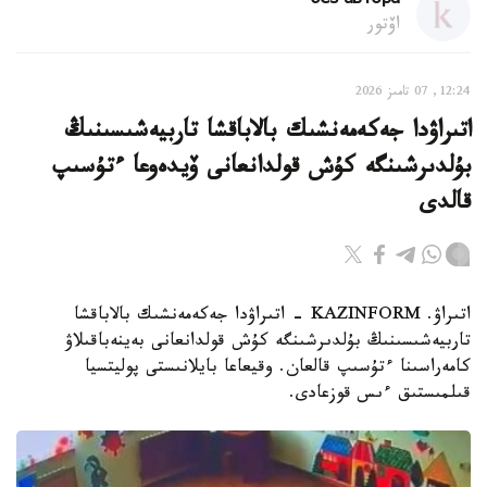
без автора
اۆتور
12:24, 07 تامىز 2026
اتىراۋدا جەكەمەنشىك بالاباقشا تاربيەشىسىنىڭ
بۇلدىرشىنگە كۇش قولدانعانى ۆيدەوعا ءتۇسىپ
قالدى
اتىراۋ. KAZINFORM - اتىراۋدا جەكەمەنشىك بالاباقشا
تاربيەشىسىنىڭ بۇلدىرشىنگە كۇش قولدانعانى بەينەباقىلاۋ
كامەراسىنا ءتۇسىپ قالعان. وقيعاعا بايلانىستى پوليتسيا
قىلمىستىق ءىس قوزعادى.