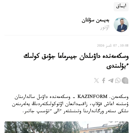
ايماق
بەيسەن سۇلتان
اۆتور
10:08, 07 تامىز 2026
وسكەمەندە داۋىلدان جيىرماعا جۋىق كولىك
ءبۇلىندى
وسكەمەن. KAZINFORM - وسكەمەندە داۋىل سالدارىنان
ۇستىنە اعاش قۇلاپ، زاقىمدانعان اۆتوكولىكتەردىڭ يەلەرىنەن
ىشكى ىستەر ورگاندارىنا وتىنىشتەر ءالى ءتۇسىپ جاتىر.