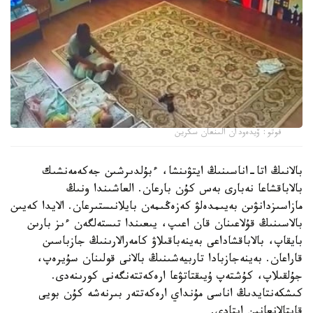
فوتو: ۆيدەودان الىنعان سكرين
بالانىڭ اتا-اناسىنىڭ ايتۋىنشا، ءبۇلدىرشىن جەكەمەنشىك
بالاباقشاعا نەبارى بەس كۇن بارعان. العاشىندا ونىڭ
مازاسىزدانۋىن بەيىمدەلۋ كەزەڭىمەن بايلانىستىرعان. الايدا كەيىن
بالاسىنىڭ قۇلاعىنان قان اعىپ، يىعىندا تىستەلگەن ءىز بارىن
بايقاپ، بالاباقشاداعى بەينەباقىلاۋ كامەرالارىنىڭ جازباسىن
قاراعان. بەينەجازبادا تاربيەشىنىڭ بالانى قولىنان سۇيرەپ،
جۇلقىلاپ، كۇشتەپ ۇيىقتاتۋعا ارەكەتتەنگەنى كورىنەدى.
كىشكەنتايدىڭ اناسى مۇنداي ارەكەتتەر بىرنەشە كۇن بويى
قايتالانعانىن ايتادى.