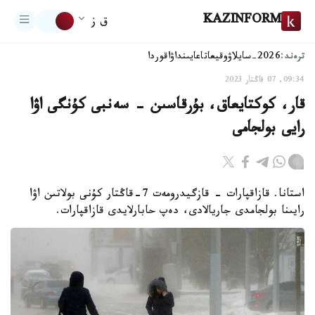
KAZINFORM
ق ز
ترەند:
2026-سايلاۋ
وقيعا
تاعايىنداۋ
اقوردا
09:34, 07 قاڭتار 2023
قار، كوكتايعاق، بۇرقاسىن - سەنبى كۇنگى اۋا
رايى بولجامى
استانا. قازاقپارات - قازگيدرومەت 7-قاڭتار كۇنى بولاتىن اۋا
رايىنا بولجامدى جاريالادى، دەپ حابارلايدى قازاقپارات.