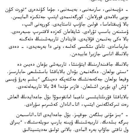
- دۇيسەنبى، سارسەنبى، بەيسەنبى، جۇما كۇندەرى ءتورت كۇن
بويى بالامدى قورلاعان. كورگەنىمدى ايتىپ جەتكىزە المايمىن.
بالا ۇيىقتاماسا، قولىن جاۋىپ تاستايدى. كورپەنى الىپ،
ۇستىنەن باسىپ تۇرادى. شايقاعان كەزدە لاقتىرىپ جىبەرەدى.
بالا ەكى بەتىمەن قۇلايدى. قايتادان تاربيەشىنىڭ ەتەگىنە
جارماسادى. تاماق ىشكىسى كەلسە، ونى دا بەرمەيدى، - دەدى
بالانىڭ اناسى جازيرا عابيدەن.
بالانىڭ جاقىندارىنىڭ ايتۋىنشا، تاربيەشى بۇعان دەيىن دە
ءىستى بولعان. دەگەنمەن بۇدان بالاباقشا باسشىلىعى حابارسىز.
وقيعا بولعان جەكەمەنشىك مەكتەپكە دەيىنگى ءبىلىم بەرۋ ۇيىمى
ءۇش اي بۇرىن اشىلعان. قازىر مۇندا 24 بالا تاربيەلەنەدى.
بالاباقشا قۇرىلتايشىسى ناعيما امانقوسوۆا بۇل جاعدايدىڭ العاش
رەت تىركەلگەنىن ايتىپ، اتا-انادان كەشىرىم سۇرادى.
- ءبىز مۇنى بىلگەن جوقپىز. بۇل جاعدايدى اتا-اناسىمەن
بىرگە بىلدىك. تاربيەشىنىڭ ۇيىنە بارىپ سويلەستىك، ءبىراق
ول ناقتى جاۋاپ بەرە المادى. بالانى تولىق مەديتسينالىق