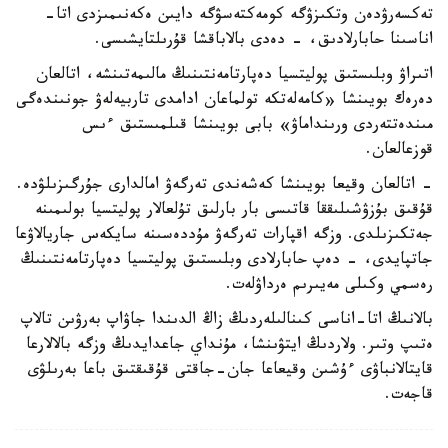
تەكسەرۋدەن وتكىزۋگە كومەكتەسۋگە دايىن ەكەنىمىزدى اتا-
اناسىنا حابارلادىق، - دەدى بالاباقشا قۇرىلتايشىسى.
اتىراۋ وبلىستىق پوليتسيا دەپارتامەنتىنىڭ مالىمەتىنشە، اتالعان
دەرەك بويىنشا «كامەلەتكە تولماعان ادامدى تاربيەلەۋ جونىندەگى
مىندەتتەردى ورىنداماۋ» بابى بويىنشا قىلمىستىق ءىس
قوزعالعان.
- اتالعان وقيعا بويىنشا كەشەندى تەرگەۋ امالدارى جۇرگىزىلۋدە.
قۇقىق بۇزۋشىلىققا قاتىسى بار بارلىق تۇلعالار پوليتسيا بولىمىنە
جەتكىزىلدى. وزگە اقپارات تەرگەۋ مۇددەسىنە سايكەس جاريالاۋعا
جاتپايدى، - دەپ حابارلادى وبلىستىق پوليتسيا دەپارتامەنتىنىڭ
رەسمي وكىلى مەيىرىم ەرداۋلەت.
بالانىڭ اتا-اناسى كىنالىلەردىڭ زاڭ الدىندا جاۋاپ بەرۋىن تالاپ
ەتىپ وتىر. ولاردىڭ ايتۋىنشا، مۇنداي جاعدايدىڭ وزگە بالالارعا
قايتالانباۋى ءۇشىن وقيعاعا جان-جاقتى قۇقىقتىق باعا بەرىلۋى
قاجەت.