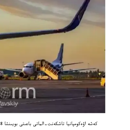
كەشە اۋەكومپانيا تاشكەنت-الماتى باعىتى بويىنشا KC 128 رەيسىن ورىندادى.