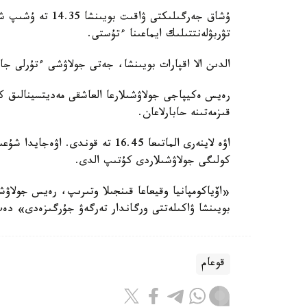
ۇشاق جەرگىلىكتى ۋا
تۋربۋلەنتتىلىك ايماعىنا ءتۇستى.
الدىن الا اقپارات بويىنشا، جەتى جولاۋشى ءتۇرلى جار
رەيس ەكيپاجى جولاۋشىلارعا العاشقى مەديتسينالىق ك
قىزمەتىنە حابارلاعان.
اۋە لاينەرى الماتىعا 16.45 تە قو
كولىگى جولاۋشىلاردى كۇتىپ الدى.
«اۆياكومپانيا وقيعاعا قىنجىلا وتىرىپ، رەيس جولاۋ
بويىنشا ۋاكىلەتتى ورگاندار تەرگەۋ جۇرگىزەدى» دەپ
قوعام