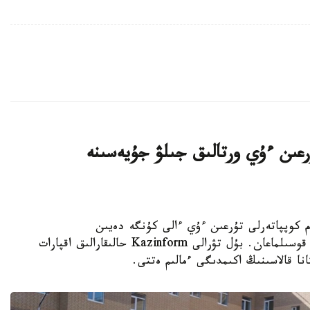
اتتى تۇرعىن ءۇي ورتالىق جىلۋ جۇيەسىنە
K - استانادا 10-نان استام كوپپاتەرلى تۇرعىن ءۇي ءالى كۇنگە دەيىن
ورتالىقتاندىرىلعان جىلۋمەن جابدىقتاۋ جۇيەسىنە قوسىلماعان. بۇل تۋرالى Kazinform حالىقارالىق اقپارات
نا قالاسىنىڭ اكىمدىگى ءمالىم ەتتى.