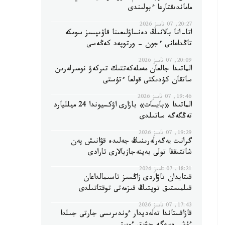
ماماندىقتارعا ءبولىندى
20:27, 07 تامىز 2026
اتا-انا بالانىڭ دەنساۋلىعىنا قاۋىپسىز سومكە
تاڭداعانى ءجون - ورتوپەد كەڭەسى
20:09, 07 تامىز 2026
الماتىدا جالعان مەملەكەتتىك تىركەۋ نومىرلەرىن
ساتقان كۇدىكتى قولعا ءتۇستى
19:46, 07 تامىز 2026
الماتىدا «بايسات» بازارى اۋكسيوندا 24 ميلليارد
تەڭگەگە ساتىلدى
19:29, 07 تامىز 2026
گرانت يەگەرلەرىنىڭ جەلىدە قۋانىش پەن
شاتتىققا تولى بەينەجازبالارى تارادى
18:21, 07 تامىز 2026
قىتايدان تاۋاردى زاڭسىز تاسىمالداعان
قىلمىستىق توپتىڭ قىزمەتى توقتاتىلدى
17:43, 07 تامىز 2026
قازاقستاندا تەلەديدار ءوندىرىسى جارتى جىلدا