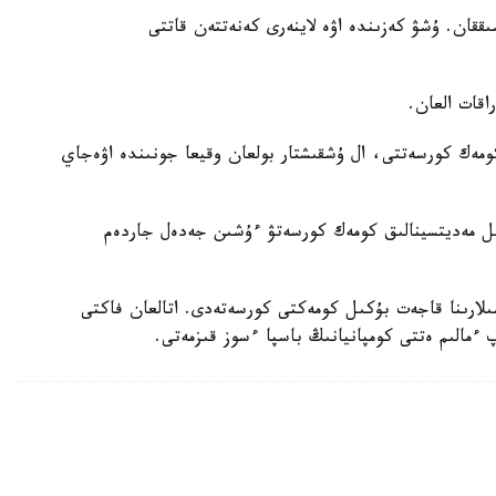
قىت بويىنشا 14.35 تە ۇشىپ شىققان. ۇشۋ كەزىندە اۋە لاينەرى كەنەتتەن قاتتى
اقات العان.
ومەك كورسەتتى، ال ۇشقىشتار بولعان وقيعا جونىندە اۋەجاي
ندى. اۋەجايدا شۇعىل مەديتسينالىق كومەك كورسەتۋ ءۇشىن جەدەل جاردەم
شىلارىنا قاجەت بۇكىل كومەكتى كورسەتەدى. اتالعان فاكتى
 ءمالىم ەتتى كومپانيانىڭ باسپا ءسوز قىزمەتى.