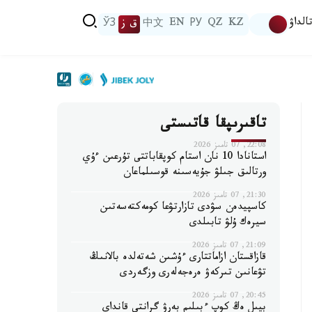
الداۋ
KZ
QZ
РУ
EN
中文
ق ز
ЎЗ
تاقىرىپقا قاتىستى
22:08, 07 تامىز 2026
استانادا 10 نان استام كوپقاباتتى تۇرعىن ءۇي
ورتالىق جىلۋ جۇيەسىنە قوسىلماعان
21:30, 07 تامىز 2026
كاسپيدەن سۋدى تازارتۋعا كومەكتەسەتىن
سيرەك ۇلۋ تابىلدى
21:09, 07 تامىز 2026
قازاقستان ازاماتتارى ءۇشىن شەتەلدە بالانىڭ
تۋعانىن تىركەۋ ەرەجەلەرى وزگەردى
20:45, 07 تامىز 2026
بيىل ەڭ كوپ ءبىلىم بەرۋ گرانتى قانداي