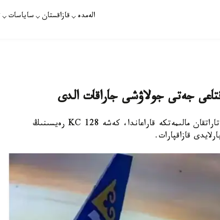
الەمدە
قازاقستان
ساياسات
ت
قتاعى جەتى جولاۋشى جاراقات الدى
استانا. قازاقپارات - Air Astana اۋەكومپانياسى تاراتقان مالىمەتكە قاراعاندا، كەشە KC 128 رەيسىنىڭ
رلايدى قازاقپارات.