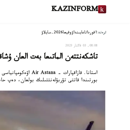
KAZINFORM
ترەند:
اقوردا
تاعايىنداۋ
وقيعا
2026-سايلاۋ
08:08, 03 قاڭتار 2023
تاشكەنتتەن الماتىعا بەت العان ۇشا
بورتىندا قاتتى تۋربۋلەنتتىلىك بولعان، دەپ حابا