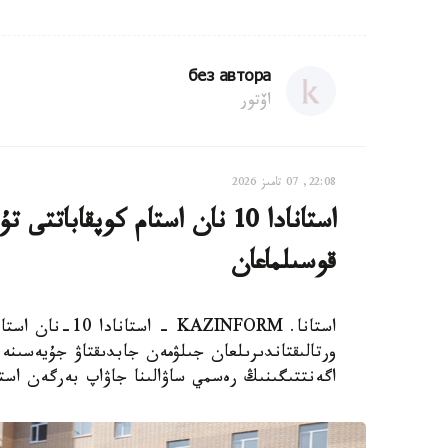
без автора
اۆتور
22:08, 07 تامىز 2026
استانادا 10 نان استام كوپقاب
قوسىلماعان
استانا. AZINFORM
اگەنتتىگىنىڭ رەسمي ساۋالىنا جاۋاپ بەرگەن استا