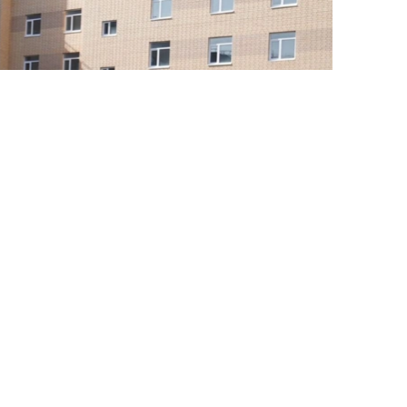
Фото: БҚО әкімдігі