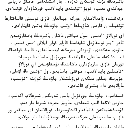
باتىردىڭ ىزىنە تۇسكەن كەزدە، جار استىنداعى جاساق داريانى
جيەكتەي ىعىپ، قويۋ ءتۇتىندى پايدالانىپ قورشاۋدان قۇتىلادى.
ەرتەڭىندە ۋاعدالاسقان جەرگە جينالعان قازاق قوسىنى قالماقتارعا
تۇتقيىلدان قارسى شاۋبىلعا ءوتىپ جاۋدىڭ بەتىن قايتارادى.
اي قورالاۋ ءادىسى: سول سياقتى ماشان باتىردىڭ باسقارۋىمەن
تاعى ءبىر توسقاۋىل شايقاستا قازاق قولى ايلالى ءىس قىلىپ،
جاۋدى جەڭەدى. اۋىزەكى دەرەكتە ايتىلعانداي، قالىڭ قولدىڭ
الدىندا كەلە جاتقان قالماقتىڭ جورتۋىل جاساعىنا توسپادا
تۇرعان قازاق ساربازدارى ماشاننىڭ نۇسقاۋىمەن اي قورالاۋ
ءتاسىلىن پايدالانىپ، سوققى جاسايدى. ول ءۇشىن ەڭ اۋەلى،
جۇيرىك جىلقى مىنگەن تورۋىلشىلار جاۋدىڭ كوزىنە ءتۇسىپ،
مازالايدى دا، بىتىراي قاشادى.
قىسقاسى، جاۋدىڭ جورتۋىل باسى شەرىگىن شىرعالاپ اكەلىپ،
جازىق الاڭعا الىپ شىعادى. جازىق جەردە شىرعا بار دەپ
كۇدىكتەنبەگەن قالماقتار اڭداۋسىزدا، قورالانعان اي سياقتى ور
قازىپ جاسىرىنعان مەرگەندەردىڭ توسقاۋىلىنا تاپ بولادى.
ماشان باتىردىڭ باسقالاردان تاعى ءبىر ارتىقشىلىعى - سوعىس