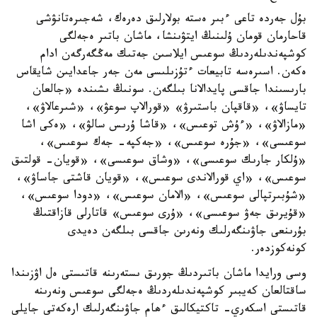
بۇل جەردە تاعى ءبىر ەستە بولارلىق دەرەك، شەجىرەتانۋشى
قاحارمان قومان ۇلىنىڭ ايتۋىنشا، ماشان باتىر ەجەلگى
كوشپەندىلەردىڭ سوعىس ايلاسىن جەتىك مەڭگەرگەن ادام
ەكەن. اسىرەسە تابيعات ءتۇزىلىسى مەن جەر جاعدايىن شايقاس
بارىسىندا جاقسى پايدالانا بىلگەن. سونىڭ ىشىندە «جالعان
تايساۋ»، «قاقپان باستىرۋ» «قورالاپ سوعۋ»، «شىرعالاۋ»،
«مازالاۋ»، «ءۇش توعىس»، «قاشا ۇرىس سالۋ»، «ەكى اشا
سوعىسى»، «جۇرە سوعىس»، «جەكپە- جەك سوعىس»،
«ۇلكار جارىك سوعىسى»، «وشاق سوعىسى»، «قويان- قولتىق
سوعىس»، «اي قورالاندى سوعىس»، «قويان قاشتى جاساۋ»،
«شۇبىرتپالى سوعىس»، «الامان سوعىس»، «دودا سوعىس»،
«قۇيرىق جەۋ سوعىسى»، «ۇرى سوعىس» قاتارلى قازاقتىڭ
بۇرىنعى جاۋىنگەرلىك ونەرىن جاقسى بىلگەن دەيدى
كونەكوزدەر.
وسى ورايدا ماشان باتىردىڭ جورىق ىستەرىنە قاتىستى ەل اۋزىندا
ساقتالعان كەيبىر كوشپەندىلەردىڭ ەجەلگى سوعىس ونەرىنە
قاتىستى اسكەري- تاكتيكالىق ءھام جاۋىنگەرلىك ارەكەتى جايلى