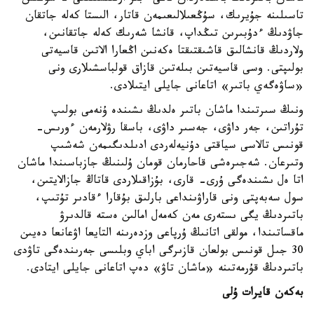
تاسىلىنە جۇيرىك، سۇڭعىلالىعىمەن قاتار، الىستا كەلە جاتقان
جاۋدىڭ ءدۇبىرىن تىڭداپ، قانشا شەرىك كەلە جاتقانىن،
ولاردىڭ قانشالىق قاشىقتىقتا ەكەنىن اڭعارا الاتىن قاسيەتى
بولىپتى. وسى قاسيەتىن بىلەتىن قازاق قولباسشىلارى ونى
«ساۋەگەي باتىر» اتاعانى جايلى ايتىلادى.
ونىڭ سىرتىندا ماشان باتىر ەلدىڭ ىشىندە ۇنەمى بولىپ
تۇراتىن، جەر داۋى، جەسىر داۋى، باسقا رۋلارمەن ءورىس-
قونىس تالاسى سياقتى دۇنيەلەردى ادىلدىگىمەن شەشىپ
وتىرعان. شەجىرەشى قاحارمان قومان ۇلىنىڭ جازباسىندا ماشان
اتا ەل ىشىندەگى ۇرى- قارى، بۇزاقىلاردى قاتاڭ جازالايتىن،
سول سەبەپتى ونى قاراۋىنداعى بارلىق بۇقارا ءقادىر تۇتىپ،
باتىردىڭ يگى ىستەرى مەن كەمەل امالىن ەستە قالدىرۋ
ماقساتىندا، مولقى اتانىڭ ۇرپاعى وزدەرىنە التايعا اۋعانعا دەيىن
30 جىل قونىس بولعان قازىرگى اباي وبلىسى جەرىندەگى تاۋدى
باتىردىڭ قۇرمەتىنە «ماشان تاۋ» دەپ اتاعانى جايلى ايتادى.
بەكەن قايرات ۇلى