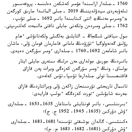
1760 -جىلدار اراسىندا عۇمىر كەشكەن دەلىنسە، پروفەسسور
تىلەۋبەردى سيدۋلديننىڭ 2019 -جىلى الماتىدا جارىق كورگەن
«ءومىرىم مەنىڭ» اتتى كىتابىندا باتىر 1692 -جىلى تۋىپ،
1762 -جىلى ومىردەن وتكەنى جايلى ناقتى مالىمەت كەلتىرىپتى.
سول سياقتى شىڭجاڭ - التايلىق بەلگىلى ولكەتانۋشى ءھام
رۋلىق گەنەولوگيا ءتۇزۋدىڭ مامانى قاحارمان قومان ۇلى، ماشان
باتىر شامامەن 1692-1760 -جىلدارى ءومىر سۇرگەن دەيدى.
باتىردىڭ جورىق جولدارى مەن ەرلىك ىستەرى جايلى ايتار
بولساق، ونىڭ ءومىر سۇرگەن كەزەڭى ويرات پەن قازاق
قاقتىعىسىنا تولى جىلدارعا تۇسپا-تۇس كەلەدى.
تانىمال تاريحشى تۇرسىنحان زاكەن ۇلى ويراتتاردىڭ قازاق
جەرىنە شابۋىلىن ءتورت كەزەڭگە ءبولىپ قارايدى:
ءبىرىنشىسى، باتىر قونتايشى باستاعان 1635-1653 -جىلدارى
ءۇش دۇركىن (1635، 1945، 1952 ج. ج)؛
ەكىنشىسى، گالدان بوشىقتى تۇسىندا 1681-1683 -جىلدارى
ءۇش دۇركىن (1681، 1682، 1683 ج. ج)؛