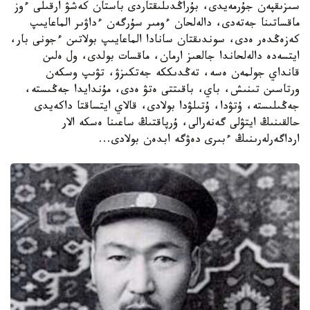
سىزىقپەن جۇرمەيدى، بۇراڭدىلىقتاردى باستان كەشۋ ارقىلى ءوز
ماقساتىنا جەتەدى، دالەلحان ءومىر سۇرگەن ءداۋىر الماعايىپ
كەزەڭدەر ەدى، سوندىقتان سانادا الماعايىپ بولاتىن ءجونى بار،
ايتسەدە دالەلحاندا جالعىز ارمان، ماقسات بولدى، ول ەلىن
قانداي جولمەن ەسە، تەڭدىككە جەتكىزۋ، تۋىپ وسكەن
ورتاسىن تىنىش، باي، باقىتتى ەتۋ ەدى، مۇندايدا جەڭىستە،
جەڭىلىستە، ۇتۋدا، ۇتىلۋدا بولادى، قالاي ايتساقتا داكەيدى
حالقىنىڭ ايتۋلى گەنەرالى، ۇرپاقتىڭ ساعىنا ەسكە الار
ارداگەرلەرىنىڭ ءبىرى دەۋگە ابدەن بولادى...