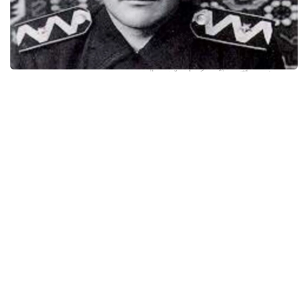
سۋرەت: اۆتوردىڭ جەكە ارحيۆىنەن الىندى
«يگىلىك پەن ىزگىلىكتى قايتسەم حالقىما ارنايمىن» دەپ
تىرلىكتەرىن تىنىمسىزدىقپەن شەگىپ جۇرگەن وسى شاڭىراق
اۋلەتتەرىندە ۇلى اكەلەرى اقتاي، جىلقىشى، ودان كەيىن ءوز
اكەسى سۇگىرباي وتسە، ەندىگى سالماق قارشاداي دالەلقاننىڭ
وزىنە تۇسپەسى بارما.
1906 -جىلى قوبدانىڭ (سىرت موڭعوليا) بايان-ولگەي
اۋدانىندا دۇنيە ەسىگىن اشقان دالەلقان اق وردالارىندا ۇنەمى
بولىپ تۇراتىن جەر داۋى مەن جەسىر داۋىنىڭ بىتىمدەرىنە،
ەلدىڭ ەرتەڭگى تىرلىگى جونىندەگى كەڭەستەرىنە قۇلاق ءتۇرىپ
ءوسىپ، ءسابي ساناسىنا وي ءتۇيىپ جەتىلسە، ال وقۋ جاسىنا
جەتكەسىن اۋىل مولدالارىنىڭ الدىن كورىپ، ءبىلىم الىپ، ءدىني