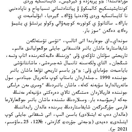
مۇراعاتىندا: «و پريەزدە ۆ كيرگيس- كايساتسكيە وردى
كونتايشينسكيح كالمىكوۆ ۆ پياتنادتساتي تىسياچاح و ناپادەنيي
نا كايساتسكيە وردى ۆلادەنيا ۋۆاك- گيرەيا، ابۋلمامبەت ي
باراك- سالتانوۆ ي كوتورىە كوچيەۆالي وكولو يرتىشۋ ي يشيمۋ
رەك» دەگەن ءسوز بار.
سونداي-اق جوعارىدا اتى اتالىپ، ءتۇسى تۇستەلگەن
شايقاستارعا ماشان باتىر قاتىسقانى جايلى موڭعوليالىق عالىم-
تاريحشى سۇلتان تاۋكەي ۇلى ءوزىنىڭ ەڭبەكتەرىندە اتاپ وتسە،
شىڭجان- التاي ولكەسىنە تانىمال شەجىرەشى، ماشانتانۋشى
باياحمەت جۇماباي ۇلى: «ءوز باسىم تاريحي تۇلعا ماشان باتىر
جونىندە 1990 -جىلداردان باستاپ كوپ ماتەريال جينادىم. سول
ماتەريالدارعا سۇيەنە كەلە، ماشان باتىردىڭ ءومىرى مەن ەرلىگى
جونىندە قاريالاردان ەستىگەن تالاي دەرەكتى دۇنيەلەر مەنىڭ
جەكە ارحيۆىمدە بار. وسىلاردىڭ ىشىندە ماشان باتىر جوڭعارلارعا
قارسى جۇرگىزگەن شايقاستاردىڭ بىرىندە عالدان رابداننىڭ
(عالدان دەپ تە ايتىلادى) باسىن الىپ، اتى شىققانى جايلى كوپ
ايتىلدى» دەيدى («جەتى جۇرت» گازەتى، №12، 25-ماۋسىم،
2021 ج).