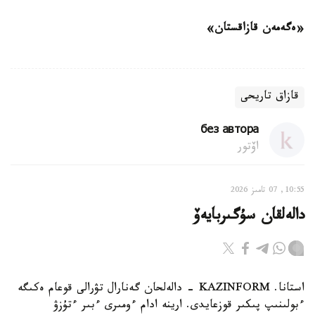
«ەگەمەن قازاقستان»
قازاق تاريحى
без автора
اۆتور
10:55, 07 تامىز 2026
دالەلقان سۇگىربايەۆ
استانا. KAZINFORM - دالەلحان گەنارال تۋرالى قوعام ەكىگە
ءبولىنىپ پىكىر قوزعايدى. ارينە ادام ءومىرى ءبىر ءتۇزۋ