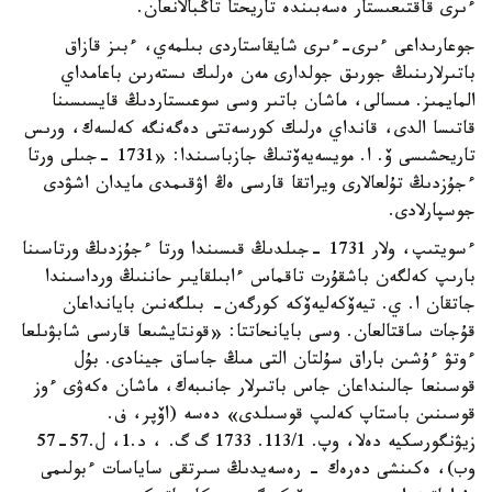
ءىرى قاقتىعىستار ەسەبىندە تاريحتا تاڭبالانعان.
جوعارىداعى ءىرى-ءىرى شايقاستاردى بىلمەي، ءبىز قازاق
باتىرلارىنىڭ جورىق جولدارى مەن ەرلىك ىستەرىن باعامداي
المايمىز. مىسالى، ماشان باتىر وسى سوعىستاردىڭ قايسىسىنا
قاتىسا الدى، قانداي ەرلىك كورسەتتى دەگەنگە كەلسەك، ورىس
تاريحشىسى ۆ. ا. مويسەيەۆتىڭ جازباسىندا: «1731 -جىلى ورتا
ءجۇزدىڭ تۇلعالارى ويراتقا قارسى ەڭ اۋقىمدى مايدان اشۋدى
جوسپارلادى.
ءسويتىپ، ولار 1731 -جىلدىڭ قىسىندا ورتا ءجۇزدىڭ ورتاسىنا
بارىپ كەلگەن باشقۇرت تاقماس ءابىلقايىر حاننىڭ ورداسىندا
جاتقان ا. ي. تيەۆكەليەۆكە كورگەن- بىلگەنىن بايانداعان
قۇجات ساقتالعان. وسى بايانحاتتا: «قونتايشىعا قارسى شابۋىلعا
ءوتۋ ءۇشىن باراق سۇلتان التى مىڭ جاساق جينادى. بۇل
قوسىنعا جالىنداعان جاس باتىرلار جانىبەك، ماشان ەكەۋى ءوز
قوسىنىن باستاپ كەلىپ قوسىلدى» دەسە (اۆپر، ف.
زيۋنگورسكيە دەلا، وپ. 113/1. 1733 گ گ. ، د.1، ل.57-57
وب)، ەكىنشى دەرەك - رەسەيدىڭ سىرتقى ساياسات ءبولىمى