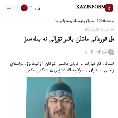
KAZINFORM
ق ز
ترەند:
2026-سايلاۋ
وقيعا
تاعايىنداۋ
اقوردا
11:50, 02 قاڭتار 2023
ەل قورعانى ماشان باتىر تۋرالى نە بىلەسىز
استانا. قازاقپارات - قازاق عالىمى شوقان ءۋاليحانوۆ: «ابىلاي
زامانى - قازاق باتىرلارىنىڭ ءداۋىرى» دەگەن ەكەن.