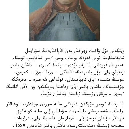
ويتكەنى بۇل ۋاقىت ويراتتار مەن قازاقتاردىڭ سۇراپىل
شايقاستارىنا تولى كەزەڭ بولدى. وسى ءبىر الماعايىپ تۇستا،
نەبىر ەل قورعانى باتىرلار تۋدى. سونىڭ ءبىرى - ماشان باتىر
ارىقباي ۇلى. بۇل باتىردىڭ اتاتەگى - ورتا ءجۇز - كەرەي،
سونىڭ ىشىندە اباق تايپاسىنان. قولداعى شەجىرە - دەرەككە
جۇگىنسەك، ماشان باتىر اباق وداعىنا بىرىككەن ون ەكى اتانىڭ
ءبىرى - مولقى رۋىنىڭ ۇرانىنا اينالعان تۇلعا.
باتىردىڭ ءومىر سۇرگەن كەزەڭى جانە جورىق جولدارىنا توقتالار
بولساق، شەجىرەشى باياحمەت جۇماباي ۇلى جانە كونەكوز
قاريالار سۇلتان توعىز ۇلى، قۇمارحان قاجىبالا ۇلى، ءراپعات
نىعمەت ۇلىنىڭ ەستەلىكتەرىندە ماشان باتىر شامامەن 1690-