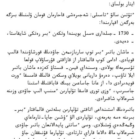
ايتار بولساق:
ءتۇتىن سالۋ ءتاسىلى: شەجىرەشى قاحارمان قومان ۇلىنىڭ بىزگە
بەرگەن اقپارىندا:
- 1730 -جىلدارى ەسىل بويىندا وتكەن ءبىر رەتكى شايقاستا،
- دەيدى.
- ماشان باتىر ءبىر توپ ساربازىمەن جاۋدىڭ قورشاۋىندا قالىپ
قويادى. ادامى كوپ قالماقتار از قازاقتى قۇرساۋلاپ قولعا
تۇسىرمەك بولادى. وسىنداي قيىن- قىستاۋ كەزدە ماشان باتىر
ايلا تاۋىپ، دەرەۋ داريانى بويلاي وسكەن قالىڭ قامىسقا ءورت
قويدىرادى دا، از عانا جاساعىن بيىك قاباقتىڭ استىنا
جاسىرىپ، ءوزى تورى قاسقا تۇلپارىن ءمىنىپ الىپ جاۋدى وزىنە
شىرعالاپ شاقىرادى.
باتىردىڭ استىنداعى اتاقتى تۇلپارىن بىلەتىن قالماقتار ءبىر-
بىرىنە ەسە بەرمەي، تۇلپاردى الۋ ءۇشىن جاپا-تارماعاي
وڭمەڭدەي ۇمتىلادى. وسى ءساتتى پايدالانعان باتىر جاۋدى
شىرعالاپ ماڭ دالاعا قاراي تارتادى. تۇلپارعا قۇنىققان جاۋ