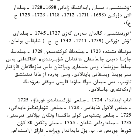
ءۇشىنشىسى، سىبان رابداننىڭ زامانى 1698-1728 -جىلدار
التى دۇركىن (1698، 1711، 1712، 1718، 1723، 1725 ج.
ج)،
ءتورتىنشىسى، گالدان سەرەن كەزى 1727-1745 -جىلدارى
ءۇش دۇركىن (1739، 1741، 1742 ج. ج. ) شايقاس بولعان.
سونىڭ ىشىندە 1723 -جىلدىڭ كوكتەمىنەن 1728 -جىلدىڭ
جازىنا دەيىن جالعاسقان «اقتابان شۇبىرىندى» اقتاڭداعى بەس
جىلعا سوزىلسا، وسى جىلدارى ويراتتان باس ساۋعالاعان قازاقتار
سىر بويىنا ويىسقانى بايقالادى. وسى جەردە از عانا تىنىشتىق
تاۋىپ، ەس جيعان سوڭ جاۋعا قارسى سوققى بەرۋدىڭ
ارەكەتتەرى جاسالادى.
اتاپ ايتقاندا، 1724 -جىلعى تۇركىستاندى قورعاۋ، 1725
-جىلعى الاكول شايقاسى، 1728 -جىلعى شۇبارتەڭىز مايدانى،
1729 -جىلعى يتىشپەس كولى ماڭىندا وتكەن بۇلانتى قىرعىنى،
1735 -جىلدارداعى شاعان، 1755 -جىلى وتكەن 80 كۇن
شورعا جورىعى ت. ب. بۇل مايداندار ويرات- قازاق اراسىنداعى