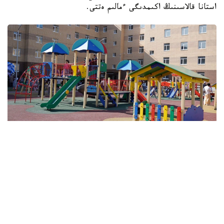
استانا قالاسىنىڭ اكىمدىگى ءمالىم ەتتى.
Фото: БҚО әкімдігі
اكىمدىكتىڭ مالىمەتىنشە، ورتالىق جىلۋ جۇيەسىنە قوسىلماعان
تۇرعىن ۇيلەردىڭ قاتارىندا «ارابي»، «ادينا»، «اق وتاۋ»،
«شۇعىلا»، «كوكتال»، «اسپان پارك ورمان پارك»،
«قورعالجىن» تۇرعىن ءۇي كەشەندەرى، سونداي-اق ە-496