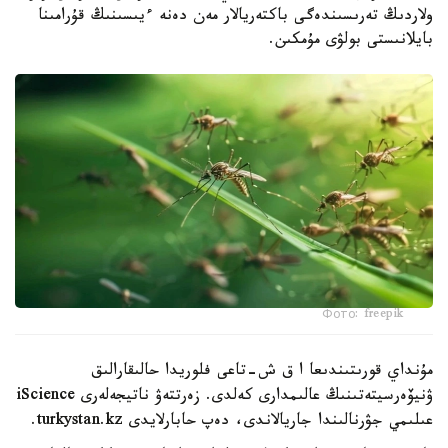
ولاردىڭ تەرىسىندەگى باكتەريالار مەن دەنە ءيىسىنىڭ قۇرامىنا
بايلانىستى بولۋى مۇمكىن.
Фото: freepik
مۇنداي قورىتىندىعا ا ق ش-تاعى فلوريدا حالىقارالىق
ۋنيۆەرسيتەتىنىڭ عالىمدارى كەلدى. زەرتتەۋ ناتيجەلەرى iScience
عىلىمي جۋرنالىندا جاريالاندى، دەپ حابارلايدى turkystan.kz.