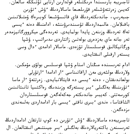
تاجىريبە بارىسىندا ەرىكتىلەر قولدارىن ارنايى تۇتىككە سالعان.
كەيىن زەرتتەۋشىلەر قۇرىلعىعا ماسالاردىڭ ءۇش ءتۇرىن
جىبەرىپ، جاندىكتەردىڭ قاي قاتىسۋشىعا كوبىرەك ۇمتىلاتىنىن
باقىلاعان. عالىمداردىڭ تۇسىندىرۋىنشە، ادامنىڭ دەنە ءيىسى
تەك تەردىڭ وزىنەن پايدا بولمايدى. تەرىدەگى ميكروورگانيزمدەر
تەر جانە ماي بەزدەرى بولەتىن زاتتاردى ىدىراتىپ، ۇشپا
ورگانيكالىق قوسىلىستار تۇزەدى. ماسالار ادامدى ءدال وسى
يىستەر ارقىلى انىقتايدى.
ادام تەرىسىندە مىڭنان استام ۇشپا قوسىلىس بولۋى مۇمكىن.
ولاردىڭ مولشەرى مەن اراقاتىناسى ءار ادامدا ءارتۇرلى
بولعاندىقتان، دەنە ءيىسى دە قايتالانبايدى. زەرتتەۋ ءار ماسا
ءتۇرىنىڭ بەلگىلى ءبىر يىستەرگە وزىندىك رەاكتسيا تانىتاتىنىن
كورسەتتى. كەيبىر جاندىكتەر جەكەلەگەن قوسىلىستاردان
الشاقتاسا، ەندى ءبىرى ناقتى ءيىسى بار ادامداردى بەلسەندى
ىزدەگەن.
تاجىريبەدە ماسالاردىڭ ءۇش ءتۇرىن دە كوپ تارتقان ادامداردىڭ
تەرىسىنەن باكتەريالاردىڭ بەلگىلى ءبىر جيىنتىعى انىقتالعان. ال