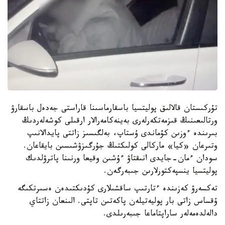
تۇركىستان قالالىق پوليتسيا باسقارماسىنا قاراستى جەدەل باسقارۋ
ورتالىعىنىڭ قىزمەتكەرلەرى بەينەكامەرالار ارقىلى كوشەلەردىڭ
بىرىندە ءوزىن كۇماندى ۇستاپ، بەلگىسىز زاتتى پايدالانىپ
وتىرعان «كيا» ماركالى كولىكتىڭ جۇرگىزۋشىسىن بايقاعان.
سودان ءمان-جايدى انىقتاۋ ءۇشىن وقيعا ورنىنا پاترۋلدىك
پوليتسيا ينسپەكتورلارىن جىبەرگەن.
تەكسەرۋ كەزىندە ءتارتىپ ساقشىلارى كۇدىكتىدەن ەسىرتكىگە
ۇقساس زاتى بار پوليەتيلەن پاكەتىن تاپتى. الىنعان زاتتاي
دالەلدەمەلەر ساراپتاماعا جىبەرىلدى.