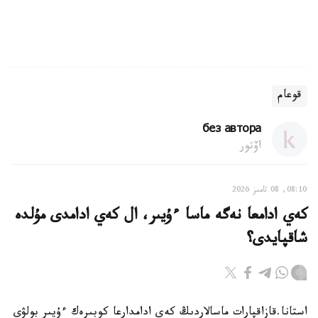
قوعام
без автора
اۆتور
08:10, 08 تامىز 2026
كەي ادامعا نەگە ماسا ءۇيىر، ال كەي ادامدى مۇلدە
شاقپايدى؟
استانا.قازاقپارات ماسالاردىڭ كەي ادامدارعا كوبىرەك ءۇيىر بولۋى