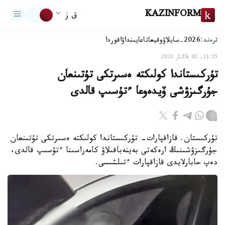
KAZINFORM
ق ز
ترەند:
2026-سايلاۋ
وقيعا
تاعايىنداۋ
اقوردا
11:15, 02 قاڭتار 2023
تۇركىستاندا كولىكتە ەسىرتكى تۇتىنعان
جۇرگىزۋشى ۆيدەوعا ءتۇسىپ قالدى
تۇركىستان. قازاقپارات- تۇركىستاندا كولىكتە ەسىرتكى تۇتىنعان
جۇرگىزۋشىنىڭ ارەكەتى بەينەباقىلاۋ كامەراسىنا ءتۇسىپ قالدى،
دەپ حابارلايدى قازاقپارات ءتىلشىسى.