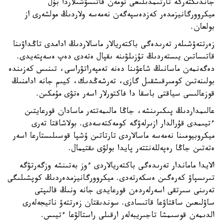
جاندىكتەرگە تارتىمدىلىعى تومەن قاتىسۋشىلاردا بۇل
ميكروورگانيزمدەر كەزدەسپەگەن نەمەسە ولاردىڭ مولشەرى از
بولعان.
زەرتتەۋشىلەر تەرىدەگى باكتەريالار ماسالاردىڭ ادامدى تاڭداۋىنا
قاتىساتىن يىستەردىڭ تۇزىلۋىنە ىقپال ەتەدى دەپ ەسەپتەيدى.
دەگەنمەن ماسانىڭ شاعۋىنا دەنە تەمپەراتۋراسى، تىنىس كەزىندە
بولىنەتىن كومىرقىشقىل گازى، تەرشەڭدىك، كيىم جانە ادامنىڭ
قوزعالىسى سياقتى باسقا دا فاكتورلار اسەر ەتۋى مۇمكىن.
عالىمداردىڭ پىكىرىنشە، جاڭا مالىمەتتەر ماسادان قورعايتىن
ءتيىمدى قۇرالدار ازىرلەۋگە كومەكتەسەدى. بولاشاقتا تەرى
ميكروبيومىنا نەمەسە ماسالاردى تارتاتىن ۇشپا قوسىلىستارعا اسەر
ەتەتىن جاڭا رەپەللەنتتەر پايدا بولۋى ىقتيمال.
الايدا ماماندار تەرىدەگى باكتەريالاردى ءوز بەتىنشە وزگەرتۋگە
تىرىسپاۋ كەرەگىن ەسكەرتەدى. ميكروورگانيزمدەردىڭ كوپشىلىگى
تەرىنى سىرتقى اسەرلەردەن قورعايدى جانە ونىڭ قالىپتى
ساۋلىعىن ساقتاۋعا قاتىسادى. سوندىقتان زەرتتەۋ ناتيجەلەرى
الدىمەن قوسىمشا تاجىريبەلەر ارقىلى راستالۋعا ءتيىس.