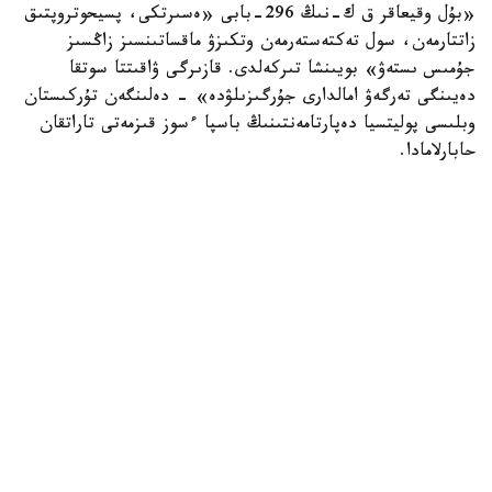
«بۇل وقيعاقر ق ك-نىڭ 296-بابى «ەسىرتكى، پسيحوتروپتىق
زاتتارمەن، سول تەكتەستەرمەن وتكىزۋ ماقساتىنسىز زاڭسىز
جۇمىس ىستەۋ» بويىنشا تىركەلدى. قازىرگى ۋاقىتتا سوتقا
دەيىنگى تەرگەۋ امالدارى جۇرگىزىلۋدە» - دەلىنگەن تۇركىستان
وبلىسى پوليتسيا دەپارتامەنتىنىڭ باسپا ءسوز قىزمەتى تاراتقان
حابارلامادا.