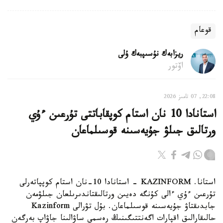
قوعام
ريزابەك نۇسىپبەك ۇلى
اۆتور
22:08, 07 تامىز 2026
استانادا 10 نان استام كوپقاباتتى تۇرعىن ءۇي
ورتالىق جىلۋ جۇيەسىنە قوسىلماعان
استانا. KAZINFORM - استانادا 10-نان استام كوپپاتەرلى
تۇرعىن ءۇي ءالى كۇنگە دەيىن ورتالىقتاندىرىلعان جىلۋمەن
جابدىقتاۋ جۇيەسىنە قوسىلماعان. بۇل تۋرالى Kazinform
حالىقارالىق اقپارات اگەنتتىگىنىڭ رەسمي ساۋالىنا جاۋاپ بەرگەن