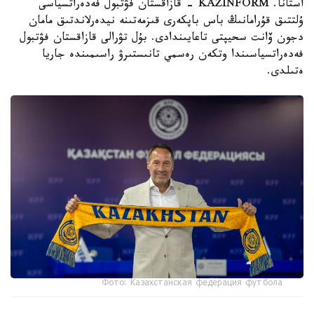
استانا. KAZINFORM - قازاقستان فۋتبول فەدەراتسياسى
ۇلتتىق قۇرامانىڭ باس باپكەرى قىزمەتىنە نيدەرلاندتىق مامان
دجون ۆانت سحيپتى تاعايىندادى. بۇل تۋرالى قازاقستان فۋتبول
فەدەراتسياسىندا وتكەن رەسمي تانىستىرۋ راسىمىندە جاريا
ەتىلدى.
Фото: Казахстанская федерация футбола