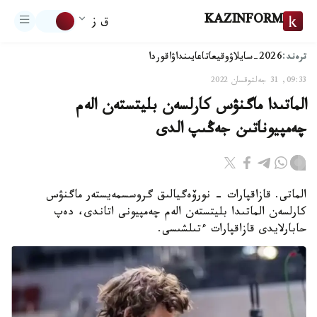
KAZINFORM
ق ز
ترەند:
2026-سايلاۋ
وقيعا
تاعايىنداۋ
اقوردا
09:33, 31 جەلتوقسان 2022
الماتىدا ماگنۋس كارلسەن بليتستەن الەم
چەمپيوناتىن جەڭىپ الدى
الماتى. قازاقپارات - نورۆەگيالىق گروسسمەيستەر ماگنۋس
كارلسەن الماتىدا بليتستەن الەم چەمپيونى اتاندى، دەپ
حابارلايدى قازاقپارات ءتىلشىسى.