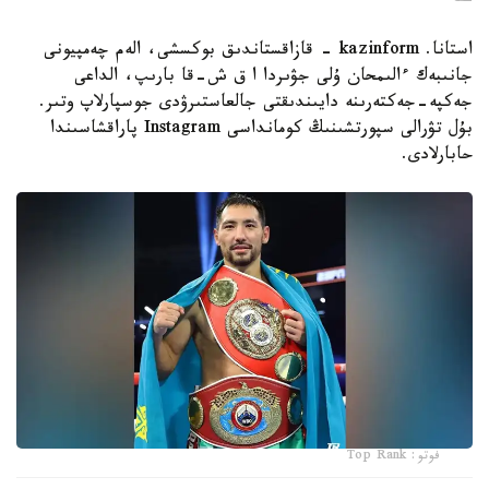
استانا. kazinform - قازاقستاندىق بوكسشى، الەم چەمپيونى
جانىبەك ءالىمحان ۇلى جۋىردا ا ق ش-قا بارىپ، الداعى
جەكپە-جەكتەرىنە دايىندىقتى جالعاستىرۋدى جوسپارلاپ وتىر.
بۇل تۋرالى سپورتشىنىڭ كومانداسى Instagram پاراقشاسىندا
حابارلادى.
فوتو: Top Rank