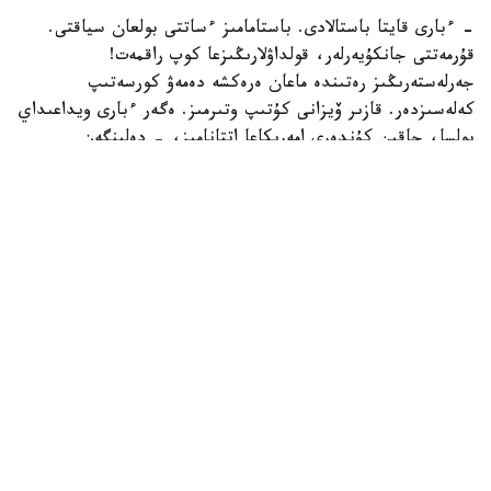
- ءبارى قايتا باستالادى. باستامامىز ءساتتى بولعان سياقتى.
قۇرمەتتى جانكۇيەرلەر، قولداۋلارىڭىزعا كوپ راقمەت!
جەرلەستەرىڭىز رەتىندە ماعان ەرەكشە دەمەۋ كورسەتىپ
كەلەسىزدەر. قازىر ۆيزانى كۇتىپ وتىرمىز. ەگەر ءبارى ويداعىداي
بولسا، جاقىن كۇندەرى امەريكاعا اتتانامىز، - دەلىنگەن
حابارلامادا.
بۇعان دەيىن جانىبەك ءالىمحان ۇلى جاڭا سالماق دارەجەسىندە
WBO رەيتينگىندە جەكپە-جەكسىز-اق ەكىنشى ورىنعا
كوتەرىلگەنى حابارلانعان بولاتىن.
ءالىمحان ۇلى سوڭعى جەكپە-جەگىن 2025 -جىلعى 5-
ساۋىردە استانادا وتكىزىپ، فرانسيالىق اناۋەل نگاميسسەنگەنى
نوكاۋتپەن جەڭدى. سول كەزدەسۋدە ول ورتا سالماقتاعى WBO
جانە IBF چەمپيوندىق بەلبەۋلەرىن ءساتتى قورعاعان ەدى.
كەيىن ورتا سالماقتاعى WBA چەمپيونىمەن وتەتىن بىرىكتىرۋ
جەكپە-جەگى قارساڭىندا قارسىلاسىنىڭ دوپينگ سىناماسى وڭ
ناتيجە كورسەتىپ، كەزدەسۋ وتپەي قالدى. قارسىلاسى 2026