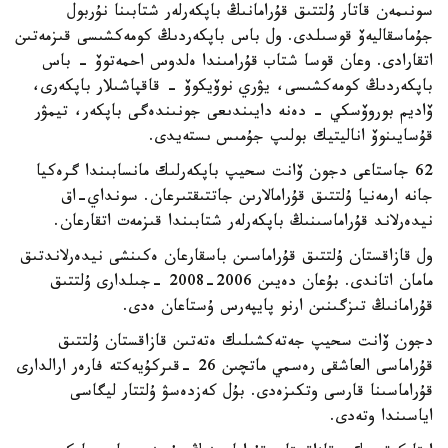
سونىمەن قاتار ۇلتتىق قۇرامانىڭ باپكەرلەر شتابىنا نۇربول
جۇماسقاليەۆ قوسىلدى. ول باس باپكەردىڭ كومەكشىسى قىزمەتىن
اتقارادى. وعان قوسا شتاب قۇرامىندا ەلدوس احمەتوۆ - باس
باپكەردىڭ كومەكشىسى، يۋري نوۆيكوۆ - قاقپاشىلار باپكەرى،
ۆاديم بوروۆسكي - دەنە دايىندىعى جونىندەگى باپكەر، تيمۋر
قۇسايىنوۆ اناليتيك بولىپ جۇمىس ىستەيدى.
62 جاستاعى دجون ۆانت سحيپ باپكەرلىك مانسابىندا گرەكيا
جانە ارمەنيا ۇلتتىق قۇرامالارىن جاتتىقتىرعان. سونداي-اق
نيدەرلاند قۇراماسىنىڭ باپكەرلەر شتابىندا قىزمەت اتقارعان.
ول قازاقستان ۇلتتىق قۇراماسىن باسقارعان ەكىنشى نيدەرلاندتىق
مامان اتاندى. بۇعان دەيىن 2006-2008 -جىلدارى ۇلتتىق
قۇرامانىڭ تىزگىنىن ارنو پايپەرس ۇستاعان ەدى.
دجون ۆانت سحيپ جەتەكشىلىك ەتەتىن قازاقستان ۇلتتىق
قۇراماسى العاشقى رەسمي ماتچىن 26 -قىركۇيەكتە فارەر ارالدارى
قۇراماسىنا قارسى وتكىزەدى. بۇل كەزدەسۋ ۇلتتار ليگاسى
اياسىندا وتەدى.