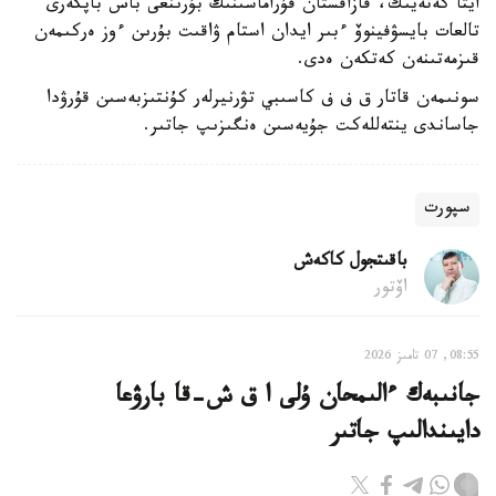
ايتا كەتەيىك، قازاقستان قۇراماسىنىڭ بۇرىنعى باس باپكەرى
تالعات بايسۋفينوۆ ءبىر ايدان استام ۋاقىت بۇرىن ءوز ەركىمەن
قىزمەتىنەن كەتكەن ەدى.
سونىمەن قاتار ق ف ف كاسىبي تۋرنيرلەر كۇنتىزبەسىن قۇرۋدا
جاساندى ينتەللەكت جۇيەسىن ەنگىزىپ جاتىر.
سپورت
باقىتجول كاكەش
اۆتور
08:55, 07 تامىز 2026
جانىبەك ءالىمحان ۇلى ا ق ش-قا بارۋعا
دايىندالىپ جاتىر