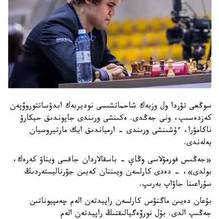
سوڭعى تۋردا ول وزبەك شاحماتشىسى نوديربەك ابدۋساتتوروۆپەن
كەزدەسىپ، ونى جەڭدى. ەكىنشى ورىندى جاپوندىق حيكارۋ
ناكامۋرا، ءۇشىنشى ورىندى - ارمياندىق ايك مارتيروسيان
يەلەندى.
«جەڭىس فورمۋلاسى وڭاي - باسقالاردان جاقسى ويناۋ كەرەك،
بولدى»، - دەدى كارلسەن ويىننان كەيىن جۋرناليستەردىڭ
سۇراعىنا جاۋاپ بەرىپ.
بۇعان دەيىن ماگنۋس كارلسەن راپيدتەن الەم چەمپيوناتىن
جەڭىپ الدى. بۇل نورۆەگيالىقتىڭ راپيدتەن الەم