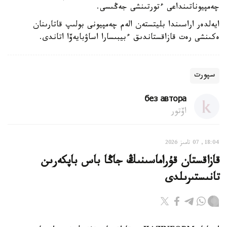
چەمپيوناتىنداعى ءتورتىنشى جەڭىسى.
ايەلدەر اراسىندا بليتستەن الەم چەمپيونى بولىپ قاتارىنان
ەكىنشى رەت قازاقستاندىق ءبيبىسارا اساۋبايەۆا اتاندى.
سپورت
без автора
اۆتور
18:04, 07 تامىز 2026
قازاقستان قۇراماسىنىڭ جاڭا باس باپكەرىن
تانىستىرىلدى