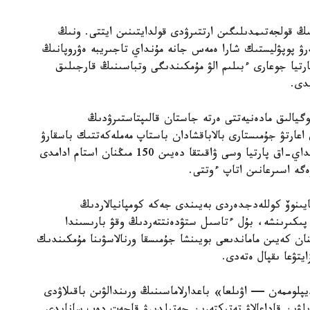
 قولجەتىمدىلىگىن ارتتىرۋدى قولدايتىنىن ايتتى. ونىڭ
ەرۋ پوپۋليستىك شارا ەمەس جانە مۇنداي تاجىريبە ەۋروپانىڭ
رتيا جوعارى ءبىلىم الۋ مۇمكىندىگى وتباسىنىڭ قارجىلىق
دى.
گيالىق مادەنيەتتى ەرتە جاستان قالىپتاستىرۋدىڭ
 اعارتۋ جۇمىستارى بالاباقشادان باستاپ مەملەكەتتىك باسقارۋ
جۇيەسىنە دەيىن ۇزدىكسىز جۇرگىزىلۋى قاجەت. سونداي-اق پارتيا وسى ۋاقىتقا دەيىن 150 مىڭنان استام ادامدى
زەگە اسىرعانىن اتاپ ءوتتى.
يىنوۆ كوللەدجدەردى بەيىندى جەكە كومپانيالاردىڭ
پىكىرىنشە، بۇل ءتاسىل ستۋدەنتتەردىڭ وقۋ بارىسىندا
نان كەيىن ماماندىعى بويىنشا جۇمىسقا ورنالاسۋىنا مۇمكىندىك
يتۋعا ىقپال ەتەدى.
لوممەن — اۋىلعا» باعدارلاماسىنىڭ ورىندالۋىن باقىلاۋدى