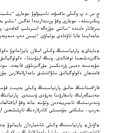
ج س د پ وكىلى ماقسۋت ناسيبۋلوۆ جوعارى ءبىلىمنىڭ
پىكىرىنشە، جوعارى وقۋ ورىندارىندا تەگىن ءبىلىم ب
بىرقاتار ەلىندە ءساتتى جۇزەگە اسىرىلىپ كەلەدى. پا
جاعدايىنا عانا تاۋەلدى بولماۋى ءتيىس دەپ ەسەپتەي
«بايتاق» پارتياسىنىڭ وكىلى اسلان بايزاحانوۆ ەكولو
ماڭىزدىلىعىنا توقتالدى. ونىڭ ايتۋىنشا، ەكولوگيالىق
قامتىعان ەكولوگيالىق ساۋاتتىلىق باعدارلامالارىن جۇ
قازاقستاننىڭ حالىق پارتياسىنىڭ وكىلى بەيبىت قۇسا
سەنىمگەرلىك باسقارۋىنا بەرۋدى ۇسىندى. پارتيانىڭ 
وندىرىستىك تاجىريبەدەن وتۋىنە جانە وقۋ اياقتالعان
بەرىپ، بىلىكتى جۇمىسشى كادرلاردىڭ تاپشىلىعىن ازا
«اۋىل» پارتياسىنىڭ وكىلى شاحماردان بايمانوۆ «ديپ