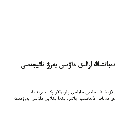
ەباتتىڭ ارالىق داۋىس بەرۋ ناتيجەسى
رىلتاي سايلاۋىنا قاتىساتىن ساياسي پارتيالار وكىلدەرىنىڭ
لدى دەبات جالعاسىپ جاتىر. وندا ونلاين داۋىس بەرۋدىڭ