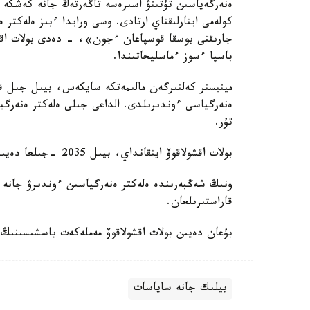
ەنەرگەياسىن تۇتىنۋ اسىرەسە تاڭەرتەڭ جانە كەشكە ا
كولەمى ايتارلىقتاي ارتادى. وسى ورايدا ءبىز ەلەكتر
جارىقتى بوسقا قوسپاعان ءجون»، - دەدى بولات اقشول
باسپا ءسوز ءماسليحاتىندا.
تۇر.
بولات اقشولاقوۆ ايتقانداي، بيىل 2035 -جىلعا دەيىنگى ەنەرگەتيكالىق تەڭگەرىم ازىرلەنىپ، بەكىتىلدى.
ونىڭ شەڭبەرىندە ەلەكتر ەنەرگياسىن ءوندىرۋ جانە ت
قاراستىرىلعان.
بۇعان دەيىن بولات اقشولاقوۆ مەملەكەت باسشىسىنىڭ 
بيلىك جانە ساياسات