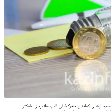
سەي ارقىلى كەلەتىن ەنەرگيادان الىپ جاتىرمىز. ەلەكتر