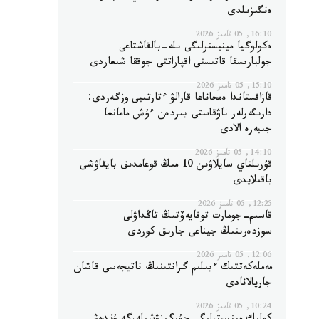
ەنگىزىلدى
16:10, 05 تامىز 2026
ەكولوگيا مينيسترلىگى ىلە-بالقاشتاعى
جولبارىسقا قاتىستى اقپاراتتى جوققا شىعاردى
15:10, 05 تامىز 2026
قازاقستاندا ەمحاناعا قارالۋ ءتارتىبى وزگەردى:
دارىگەرلەر ناۋقاستى بىردەن ءۇش مامانعا
جىبەرە الادى
14:10, 05 تامىز 2026
قۇرىلتاي سايلاۋىن 10 مىڭ قوعامدىق بايقاۋشى
باقىلايدى
12:25, 05 تامىز 2026
قاسىم-جومارت توقايەۆتىڭ تاڭداۋلى
سوزدەرىنىڭ جيناعى جارىق كوردى
12:06, 05 تامىز 2026
مەملەكەتتىك ءبىلىم گرانتىنىڭ ناتيجەسى قاشان
جاريالانادى
10:24, 05 تامىز 2026