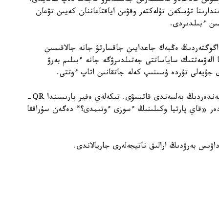
ىلۋىن قاداعالاۋ تەتىكتەرىن جەتىلدىرۋ قاجەت دەپ سانايدى.
ندارىنا تۇسكەن تۇلەكتەر وقۋىن اياقتاعاننان كەيىن تۋعان
ىن ءبىلدىردى.
گوگتەردىڭ ەڭبەك جاعدايىن جاقسارتۋ جانە جالاقىسىن
ا الەۋمەتتىك ساياساتتى جەتىلدىرۋگە جانە ءبىلىم بەرۋ
دى جۇيەلى تۇردە ۇسىنىپ كەلە جاتقانىن اتاپ ءوتتى.
جوبانىڭ باستى ەرەكشەلىكتەرىنىڭ ءبىرى — كورەرمەندەردىڭ بەلسەندى قاتىسۋى. تىكەلەي ەفير بارىسىندا QR-
دەر «قاي پارتيا وكىلىنىڭ ءسوزى ءوتىمدى؟“ دەگەن سۇراققا
اۋىس بەرۋدىڭ ارالىق ناتيجەلەرى جاريالاندى.