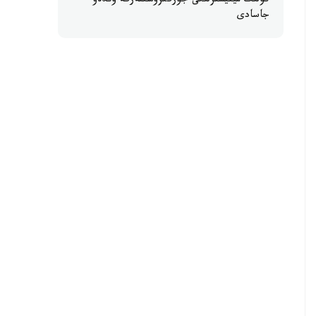
كولىك مينيسترلىگى جۇرگىزۋشىلەرگە ۇندەۋ
جاسادى