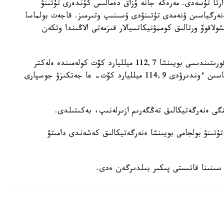
رتا تۇسەدى. مەرەكە جانە ۇزاق دەمالىس كۇندەرى تۇتىنۋ
 ەنەرگياسىن ۇنەمدى تۇتىنۋدى ۇسىنىپ وتىرمىز. قاجەت بولماسا
اقوۆ ورتالىق كوممۋنيكاتسيالار قىزمەتى الاڭىندا وتكەن
مينيستر كەلتىرگەن مالىمەتكە سايكەس، بيىل جىل قورىتىندىسى بويىنشا 112,7 ميلليارد كۆت كولەمىندە ەلەكتر
ەنەرگياسى ءوندىرىلدى. الداعى جىلى ەلەكتر ەنەرگياسىن ءوندىرۋدى 114,9 ميلليارد كۆت- عا جەتكىزۋ جوسپارى
ۇتىنۋ بولجامى بويىنشا ەنەرگەتيكالىق كەشەندى دامىتۋ
سىنىنا قاتىستى پىكىر بىلدىرگەن ەدى.