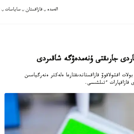
الەمدە
قازاقستان
ساياسات
ت
تاردى جارىقتى ۇنەمدەۋگە شاقىردى
ولات اقشولاقوۆ قازاقستاندىقتارعا ەلەكتر ەنەرگياسىن
قازاقپارات ءتىلشىسى.