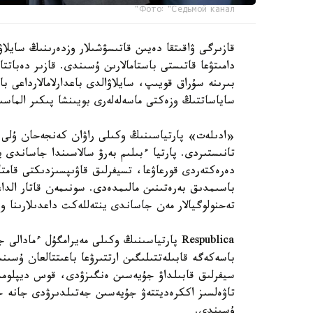
Фото: "Седьмой канал"
قازىرگى ۋاقىتقا دەيىن قاتىسۋشىلار وزدەرىنىڭ سايلاۋ
دامىتۋعا قاتىستى باستامالارىن ۇسىندى. قازىر دەبات
بىرىنە سۇراق قويىپ، سايلاۋالدى باعدارلامالارداعى ب
ساياساتتىڭ وزەكتى ماسەلەلەرى بويىنشا پىكىر الماسى
«ادىلەت» پارتياسىنىڭ وكىلى راۋان كەنجەحان ۇلى ءب
تانىستىردى. پارتيا ءبىلىم بەرۋ سالاسىندا جاساندى
دەرەكتەردى قورعاۋعا، تسيفرلىق قاۋىپسىزدىكتى قامتا
تەحنولوگيالار مەن جاساندى ينتەللەكت داعدىلارىنا 
Respublica پارتياسىنىڭ وكىلى مەيرامگۇل ءما
باسەكەگە قابىلەتتىلىگىن ارتتىرۋعا باعىتتالعان ۇسىنى
سيفرلىق قابىلداۋ جۇيەسىن ەنگىزۋدى، قوس ديپلومدى
تاۋەلسىز اككرەديتتەۋ جۇيەسىن جەتىلدىرۋدى جانە ج
ۇسىندى.