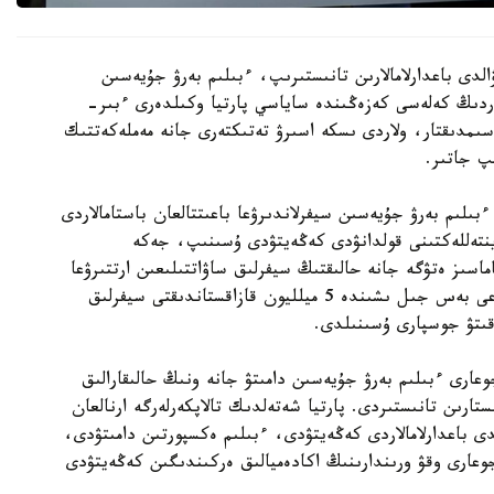
الدى باعدارلامالارىن تانىستىرىپ، ءبىلىم بەرۋ جۇيەسىن
تاردىڭ كەلەسى كەزەڭىندە ساياسي پارتيا وكىلدەرى ءبىر-
اسىمدىقتار، ولاردى ىسكە اسىرۋ تەتىكتەرى جانە مەملەكەتتىك
پ جاتىر.
ىلىم بەرۋ جۇيەسىن سيفرلاندىرۋعا باعىتتالعان باستامالاردى
 ينتەللەكتىنى قولدانۋدى كەڭەيتۋدى ۇسىنىپ، جەكە
ماسىز ەتۋگە جانە حالىقتىڭ سيفرلىق ساۋاتتىلىعىن ارتتىرۋعا
باسىمدىق بەرەتىنىن مالىمدەدى. سونىمەن قاتار الداعى بەس جىل ىشىندە 5 ميلليون قازاقستاندىقتى سيفرلىق
وقىتۋ جوسپارى ۇسىنىلدى.
دالى جوعارى ءبىلىم بەرۋ جۇيەسىن دامىتۋ جانە ونىڭ حالىقارالىق
ستارىن تانىستىردى. پارتيا شەتەلدىك تالاپكەرلەرگە ارنالعان
 باعدارلامالاردى كەڭەيتۋدى، ءبىلىم ەكسپورتىن دامىتۋدى،
وعارى وقۋ ورىندارىنىڭ اكادەميالىق ەركىندىگىن كەڭەيتۋدى