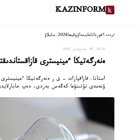
KAZINFORM
ترەند:
اقوردا
تاعايىنداۋ
وقيعا
2026-سايلاۋ
16:32, 30 جەلتوقسان 2022
ەنەرگەتيكا ءمينيسترى قازاقستاندىق
استانا. قازاقپارات – ق ر ەنەرگەتيكا ءمينيسترى ب
ۇنەمدى تۇتىنۋعا كەڭەس بەردى، دەپ حابارلايدى 