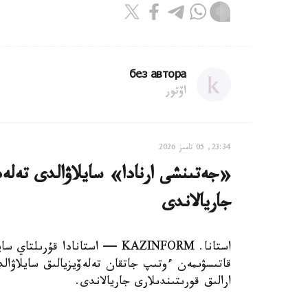
без автора
اۆتور
23:34, 05 تامىز 2026
«جەتىنشى ارنادا» سايلاۋالدى تەلەد
جاريالاندى
استانا. KAZINFORM — استانادا قۇ
قاتىسۋىمەن ءوتىپ جاتقان تەلەۆيزيالىق سايلاۋا
ارالىق قورىتىندىلارى جاريالاندى.