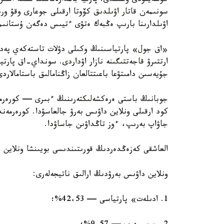
كۇشەيتۋدى ۇسىندى. پارتيا باعدارلامانىڭ ىسكە اسىر
سونىمەن قاتار اۋىلدىق كۆوتا ارقىلى جوعارى وقۋ ورى
اۋىلدارىنا بارىپ ەڭبەك ەتۋى ءتيىس دەگەن ۇستانىم
«اق جول» پارتياسىنىڭ وكىلى دۋلات تاستەكەي پەدا
ارتتىرۋ قاجەتتىگىنە نازار اۋداردى. سونداي-اق پارتي
جۇيەسىن دامىتۋعا باعىتتالعان زاڭنامالىق باستامالار
كود ارقىلى ونلاين داۋىس بەرۋ جالعاسۋدا. كورەرمەن
جاۋاپ بەرىپ، ءوز تاڭداۋىن جاساۋدا.
العاشقى كەزەڭدەردىڭ قورىتىندىسى بويىنشا ونلاين د
ونلاين داۋىس بەرۋدىڭ ارالىق ناتيجەلەرى:
1. ادىلەت» پارتياسى — 42،53%؛