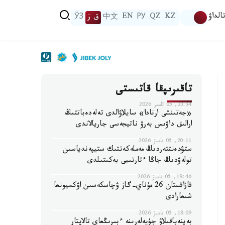
الداۋ
KZ
QZ
РУ
EN
中文
ق ز
ЎЗ
تاقىرىپقا قاتىستى
23:34, 05 تامىز 2026
«جەتىنشى ارنادا» سايلاۋالدى تەلەدەباتتىڭ
ارالىق داۋىس بەرۋ ناتيجەسى جاريالاندى
20:11, 05 تامىز 2026
ستۋدەنتتەردىڭ مەملەكەتتىك ستيپەندياسىن
تولەۋدىڭ جاڭا ءتارتىبى بەكىتىلدى
19:46, 05 تامىز 2026
قازاقستان 26 مۇناي-گاز ۋچاسكەسىن اۋكسيونعا
شىعارادى
18:09, 05 تامىز 2026
بەينەباقىلاۋ جۇيەلەرىنە ءبىرىڭعاي تالاپتار