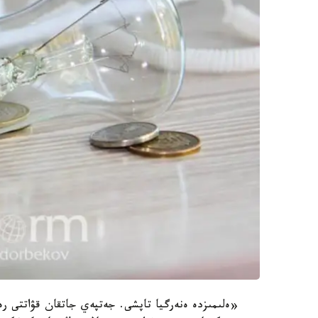
«ەلىمىزدە ەنەرگيا تاپشى. جەتپەي جاتقان قۋاتتى رە