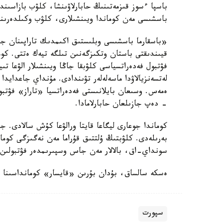
باسپا ءسوز قىزمەتىنىڭ حابارلاۋىنشا، كلۋب بازاسىند
باسشىسى مەن كوماندا ويىنشىلارى، كلۋب وكىلدەرى
«باسقارما باسشىسى وبلىستىق اكىمدىك تاراپىنان جا
قيىندىقتى باستان وتكىزگەنىن تىلگە تيەك ەتتى. كوما
فۋتبول فەدەراتسياسى كلۋبقا جاڭا ويىنشىلار الۋعا تى
لەتسەنزيالاۋدا ماسەلەلەر تۋىندادى. مۇنداي جاعدايد
ەمەس. وسىعان بايلانىستى فەدەراتسيا «تاراز» فۋتبو
- دەپ جازىلعان حابارلامادا.
كوماندا جوعارى ليگاعا قايتا ورالۋعا كۇش سالادى. ج
بەرىلەدى. كلۋبتىڭ ۇلتتىق قۇراما مەن نەگىزگى كوما
سونداي-اق، بالالار مەن جاس وسپىرىمدەر فۋتبولىن و
ەسكە سالساق، بۇدان بۇرىن «قايسار» كومانداسىنا ج
سپورت