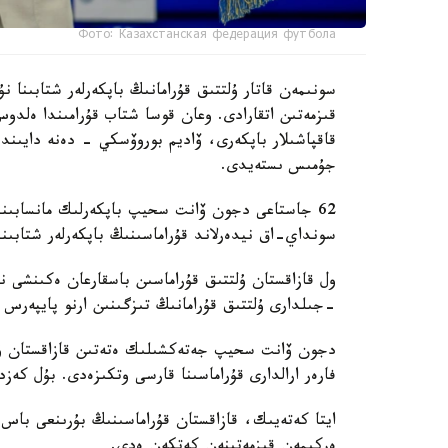
Фото: Казахстанская федерация футбола
سونىمەن قاتار ۇلتتىق قۇرامانىڭ باپكەرلەر شتابىنا
قىزمەتىن اتقارادى. وعان قوسا شتاب قۇرامىندا ەل
قاقپاشىلار باپكەرى، ۆاديم بوروۆسكي - دەنە دايىند
جۇمىس ىستەيدى.
62 جاستاعى دجون ۆانت سحيپ باپكەرلىك مانسابىندا 
سونداي-اق نيدەرلاند قۇراماسىنىڭ باپكەرلەر شتابىند
-جىلدارى ۇلتتىق قۇرامانىڭ تىزگىنىن ارنو پايپەرس
فارەر ارالدارى قۇراماسىنا قارسى وتكىزەدى. بۇل كەزد
ايتا كەتەيىك، قازاقستان قۇراماسىنىڭ بۇرىنعى باس ب
ەركىمەن قىزمەتىنەن كەتكەن ەدى.