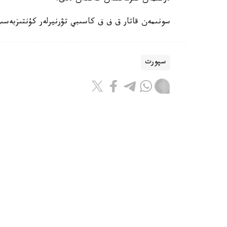
سونىمەن قاتار ق ف ف كاسىبي تۋرنيرلەر كۇنتىزبەسى
سپورت
باقىتجول كاكەش
اۆتور
08:55, 07 تامىز 2026
جانىبەك ءالىمحان ۇلى ا ق ش-قا بار