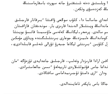
ا وبلىستىق دەنە شىنىقتىرۋ جانە سپورت باسقارماسىنىڭ
نىڭ كەزدەسۋى وتكەن.
عداي جاسالسا دا، كلۋب سوڭعى ۋاقىتتا ءبىرقاتار قارجىلىق
ندانىڭ ويىنشىلار الدىندا قارىزى بار. سوندىقتان قازاقستان
يىم سالدى. پرەمەر-ليگانىڭ كەلەسى ماۋسىمىنا قاتىسۋ بويىنشا
ا كوماندانىڭ ەلىمىزدىڭ جوعارى بىرىنشىلىگىندە ويناۋى مۇمكىن
ل كلۋبىن ءبىرىنشى ليگاعا جىبەرۋ تۋرالى شەشىم قابىلدادى»،
اقىن ارادا قارىزدار وتەلىپ، قارجىلىق جاعدايدى تۇزەۋگە ءمان
نداعا جاس فۋتبولشىلاردى تاربيەلەۋ ءىسىن جالعاستىرادى.
دان ءارى دامىتۋ تۇجىرىمداماسى ساقتالادى.
اڭا باس باپكەر تاعايىندالدى.