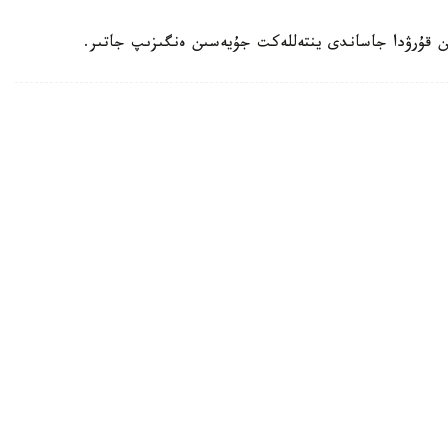
ن قۇرۋدا جاساندى ينتەللەكت جۇيەسىن ەنگىزىپ جاتىر.
ۋعا دايىندالىپ جاتىر