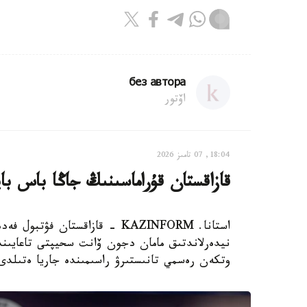
без автора
اۆتور
18:04, 07 تامىز 2026
قازاقستان قۇراماسىنىڭ جاڭا باس با
استانا. KAZINFORM - قازاقستان
نيدەرلاندتىق مامان دجون ۆانت سحيپتى تاعايىندا
وتكەن رەسمي تانىستىرۋ راسىمىندە جاريا ەتىلدى