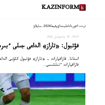
KAZINFORM
ترەند:
اقوردا
تاعايىنداۋ
وقيعا
2026-سايلاۋ
19:57, 29 جەلتوقسان 2022
فۋتبول: «تاراز» الداعى جىلى ءبىرى
استانا. قازاقپارات - «تاراز» فۋتبول كلۋبى الدا
قازاقپارات ءتىلشىسى.