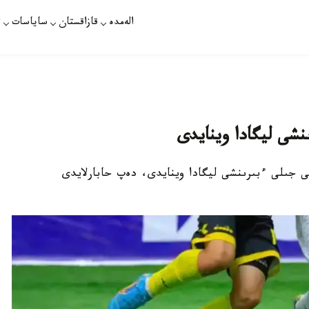
الەمدە
قازاقستان
ساياسات
ت
نشى ليگادا وينايدى
عى جىلى ءبىرىنشى ليگادا وينايدى، دەپ حابارلايدى