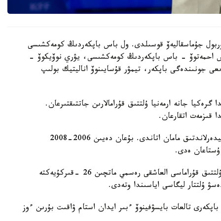
 نۇربول جۇماسقاليەۆ قوسىلدى. ول باس باپكەردىڭ كومەكشىسى
دوس احمەتوۆ - باس باپكەردىڭ كومەكشىسى، يۋري نوۆيكوۆ -
ىعى جونىندەگى باپكەر، تيمۋر قۇسايىنوۆ اناليتيك بولىپ
گرەكيا جانە ارمەنيا ۇلتتىق قۇرامالارىن جاتتىقتىرعان.
ا قىزمەت اتقارعان.
ول قازاقستان ۇلتتىق قۇراماسىن باسقارعان ەكىنشى نيدەرلاندتىق مامان اتاندى. بۇعان دەيىن 2006-2008
 ۇستاعان ەدى.
دجون ۆانت سحيپ جەتەكشىلىك ەتەتىن قازاقستان ۇلتتىق قۇراماسى العاشقى رەسمي ماتچىن 26 -قىركۇيەكتە
ەسۋ ۇلتتار ليگاسى اياسىندا وتەدى.
اپكەرى تالعات بايسۋفينوۆ ءبىر ايدان استام ۋاقىت بۇرىن ءوز