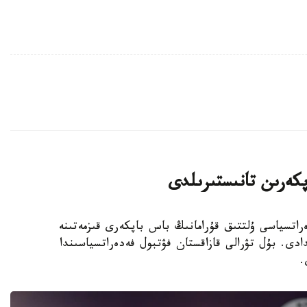
پكەرىن تانىستىرىلدى
 فۋتبول فەدەراتسياسى ۇلتتىق قۇرامانىڭ باس باپكەرى قىزمەتىنە
دى. بۇل تۋرالى قازاقستان فۋتبول فەدەراتسياسىندا
.