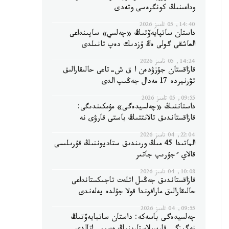
وداعىنىڭ كونگرەسى وتەدى
14:40, 05 تامىز 2026
داستان ساتپايەۆتىڭ «چەلسي» ساپىنداعى
العاشقى گولى ەڭ ۇزدىك دەپ تانىلدى
14:24, 05 تامىز 2026
قازاقستان جۇزۋدەن ا ق ش-تاعى حالىقارالىق
تۋرنيردە 17 مەدال جەڭىپ الدى
09:55, 05 تامىز 2026
داستاننىڭ «چەلسيدەگى» مۇمكىندىگى:
قازاقستاندىق تالانتتىڭ باستى قارۋى نە
22:04, 04 تامىز 2026
الماتىدا 45 مىڭ ورىندىق ستاديوننىڭ قۇرىلىسى
قالاي ءجۇرىپ جاتىر
10:08, 04 تامىز 2026
قازاقستاندىق جەڭىل اتلەت تاجىكستانداعى
حالىقارالىق مارافوندا قولا جۇلدە يەلەندى
09:55, 04 تامىز 2026
چەلسيدەگى باسەكە: داستان ساتبايەۆتىڭ