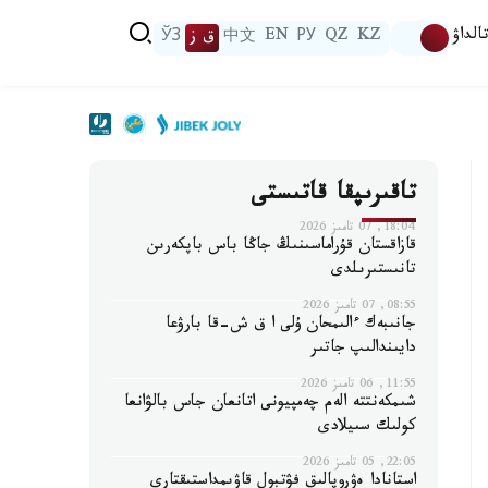
الداۋ
KZ
QZ
РУ
EN
中文
ق ز
ЎЗ
تاقىرىپقا قاتىستى
18:04, 07 تامىز 2026
قازاقستان قۇراماسىنىڭ جاڭا باس باپكەرىن
تانىستىرىلدى
08:55, 07 تامىز 2026
جانىبەك ءالىمحان ۇلى ا ق ش-قا بارۋعا
دايىندالىپ جاتىر
11:55, 06 تامىز 2026
شىمكەنتتە الەم چەمپيونى اتانعان جاس بالۋانعا
كولىك سىيلادى
22:05, 05 تامىز 2026
استانادا ەۋروپالىق فۋتبول قاۋىمداستىقتارى