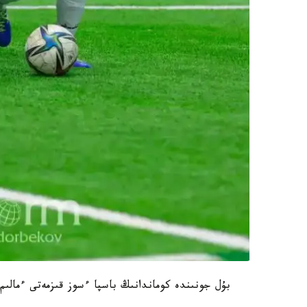
بۇل جونىندە كوماندانىڭ باسپا ءسوز قىزمەتى ءمالىم